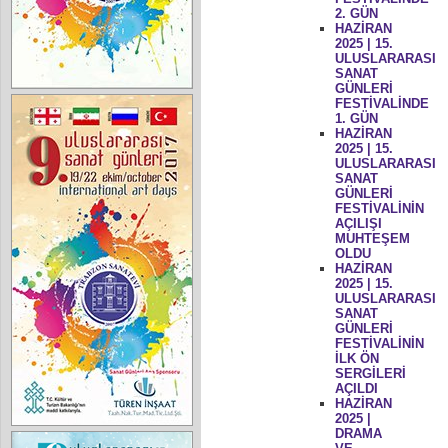
2. GÜN
HAZİRAN
2025 | 15.
ULUSLARARASI
SANAT
GÜNLERİ
FESTİVALİNDE
1. GÜN
HAZİRAN
2025 | 15.
ULUSLARARASI
SANAT
GÜNLERİ
FESTİVALİNİN
AÇILIŞI
MUHTEŞEM
OLDU
HAZİRAN
2025 | 15.
ULUSLARARASI
SANAT
GÜNLERİ
FESTİVALİNİN
İLK ÖN
SERGİLERİ
AÇILDI
HAZİRAN
2025 |
DRAMA