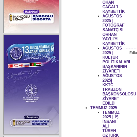
OKAN
ÇAĞAL'I
KAYBETTİK
AĞUSTOS
2025 |
FOTOĞRAF
SANATÇISI
ORHAN
YAYLI'YI
KAYBETTİK
AĞUSTOS
2025 |
Etik
KÜLTÜR
POLİTİKALARI
BAŞKANININ
ZİYARETİ
AĞUSTOS
2025|
KKTC
TRABZON
BAŞKONSOLOSU
ZİYARET
EDİLDİ
TEMMUZ 2025
TEMMUZ
2025 | İŞ
İNSANI
ALİ
TÜREN
ÖZTÜRK