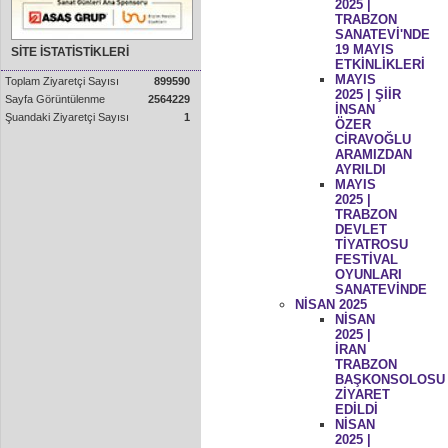
2025 |
TRABZON
SANATEVİ'NDE
19 MAYIS
SİTE İSTATİSTİKLERİ
ETKİNLİKLERİ
MAYIS
Toplam Ziyaretçi Sayısı
899590
2025 | ŞİİR
Sayfa Görüntülenme
2564229
İNSAN
Şuandaki Ziyaretçi Sayısı
1
ÖZER
CİRAVOĞLU
ARAMIZDAN
AYRILDI
MAYIS
2025 |
TRABZON
DEVLET
TİYATROSU
FESTİVAL
OYUNLARI
SANATEVİNDE
NİSAN 2025
NİSAN
2025 |
İRAN
TRABZON
BAŞKONSOLOSU
ZİYARET
EDİLDİ
NİSAN
2025 |