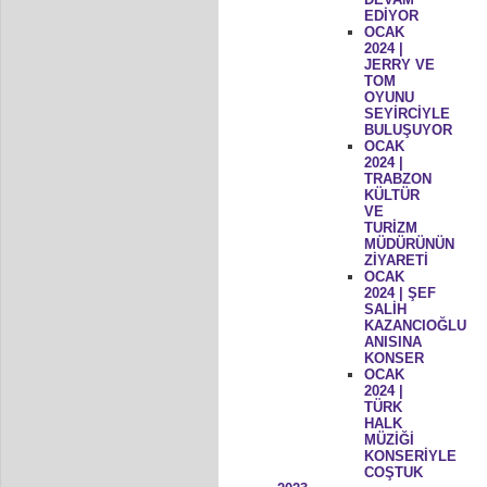
EDİYOR
OCAK
2024 |
JERRY VE
TOM
OYUNU
SEYİRCİYLE
BULUŞUYOR
OCAK
2024 |
TRABZON
KÜLTÜR
VE
TURİZM
MÜDÜRÜNÜN
ZİYARETİ
OCAK
2024 | ŞEF
SALİH
KAZANCIOĞLU
ANISINA
KONSER
OCAK
2024 |
TÜRK
HALK
MÜZİĞİ
KONSERİYLE
COŞTUK