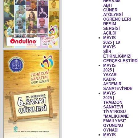
RESSAM
ABİT
GÜNER
ATÖLYESİ
ÖĞRENCİLERİ
RESİM
SERGİSİ
AÇILDI
MAYIS
2025 | 19
MAYIS
ŞİİR
ETKİNLİĞİMİZİ
GERÇEKLEŞTİRD
MAYIS
2025 |
YAZAR
KADİR
AYDEMİR
SANATEVİ'NDE
MAYIS
2025 |
TRABZON
SANATEVİ
TİYATROSU
"MALİKHANE
FAMİLYASI"
OYUNUNU
OYNADI
MAYIS