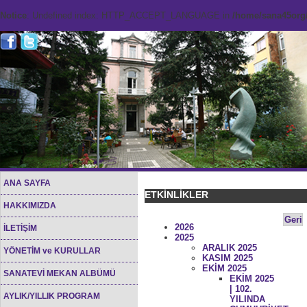
Notice
: Undefined index: HTTP_ACCEPT_LANGUAGE in
/home/sana45org/
ANA SAYFA
ETKİNLİKLER
HAKKIMIZDA
Geri
2026
İLETİŞİM
2025
ARALIK 2025
YÖNETİM ve KURULLAR
KASIM 2025
EKİM 2025
SANATEVİ MEKAN ALBÜMÜ
EKİM 2025
| 102.
AYLIK/YILLIK PROGRAM
YILINDA