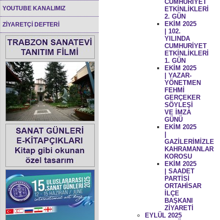
CUMHURİYET
YOUTUBE KANALIMIZ
ETKİNLİKLERİ
2. GÜN
EKİM 2025
ZİYARETÇİ DEFTERİ
| 102.
YILINDA
CUMHURİYET
ETKİNLİKLERİ
1. GÜN
EKİM 2025
| YAZAR-
YÖNETMEN
FEHMİ
GERÇEKER
SÖYLEŞİ
VE İMZA
GÜNÜ
EKİM 2025
|
GAZİLERİMİZLE
KAHRAMANLAR
KOROSU
EKİM 2025
| SAADET
PARTİSİ
ORTAHİSAR
İLÇE
BAŞKANI
ZİYARETİ
EYLÜL 2025