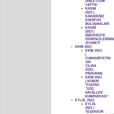
DİNLETİSİNİ
YAPTIK
KASIM
2023 |
KARADENİZ
EDEBİYAT
BULUŞMALARI
KASIM
2023 |
ÜNİVERSİTE
ÖĞRENCİLERİNİN
ZİYARETİ
EKİM 2023
EKİM 2023
|
CUMHURİYETİN
100.
YILINA
ÖZEL
PROGRAM
EKİM 2023
| KONUK
TİYATRO
"GÖÇ
HAYALLER
KUMPANYASI"
EYLÜL 2023
EYLÜL
2023 |
TEŞEKKÜR