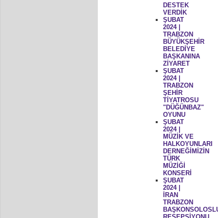
DESTEK
VERDİK
ŞUBAT
2024 |
TRABZON
BÜYÜKŞEHİR
BELEDİYE
BAŞKANINA
ZİYARET
ŞUBAT
2024 |
TRABZON
ŞEHİR
TİYATROSU
"DÜĞÜNBAZ"
OYUNU
ŞUBAT
2024 |
MÜZİK VE
HALKOYUNLARI
DERNEĞİMİZİN
TÜRK
MÜZİĞİ
KONSERİ
ŞUBAT
2024 |
İRAN
TRABZON
BAŞKONSOLOSL
RESEPSİYONU