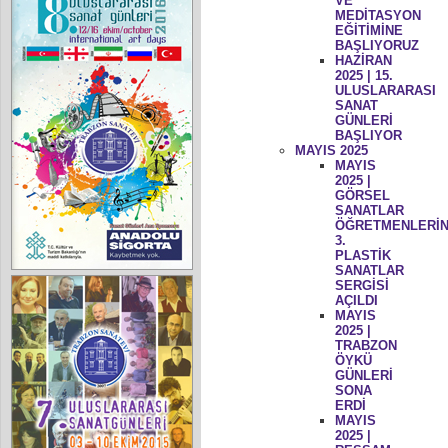
VE
MEDİTASYON
EĞİTİMİNE
BAŞLIYORUZ
HAZİRAN
2025 | 15.
ULUSLARARASI
SANAT
GÜNLERİ
BAŞLIYOR
MAYIS 2025
MAYIS
2025 |
GÖRSEL
SANATLAR
ÖĞRETMENLERİN
3.
PLASTİK
SANATLAR
SERGİSİ
AÇILDI
MAYIS
2025 |
TRABZON
ÖYKÜ
GÜNLERİ
SONA
ERDİ
MAYIS
2025 |