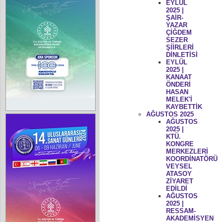
EYLÜL
2025 |
ŞAİR-
YAZAR
ÇİĞDEM
SEZER
ŞİİRLERİ
DİNLETİSİ
EYLÜL
2025 |
KANAAT
ÖNDERİ
HASAN
MELEK'İ
KAYBETTİK
AĞUSTOS 2025
AĞUSTOS
2025 |
KTÜ.
KONGRE
MERKEZLERİ
KOORDİNATÖRÜ
VEYSEL
ATASOY
ZİYARET
EDİLDİ
AĞUSTOS
2025 |
RESSAM-
AKADEMİSYEN