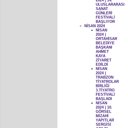
2024 | 14.
ULUSLARARASI
SANAT
GÜNLERİ
FESTİVALİ
BAŞLIYOR
NİSAN 2024
NİSAN
2024 |
ORTAHİSAR
BELEDİYE
BAŞKANI
AHMET
KAYA
ZİYARET
EDİLDİ
NİSAN
2024 |
TRABZON
TİYATROLAR
BİRLİĞİ
3.TİYATRO
FESTİVALİ
BAŞLADI
NİSAN
2024 | 10.
GÖRSEL
MİZAHİ
YAPITLAR
SERGİSİ