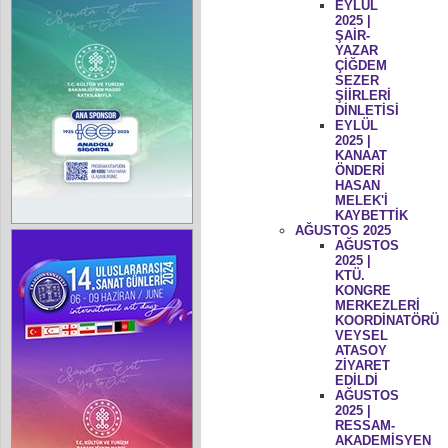
EYLÜL
2025 |
ŞAİR-
YAZAR
ÇİĞDEM
SEZER
ŞİİRLERİ
DİNLETİSİ
EYLÜL
2025 |
KANAAT
ÖNDERİ
HASAN
MELEK'İ
KAYBETTİK
AĞUSTOS 2025
AĞUSTOS
2025 |
KTÜ.
KONGRE
MERKEZLERİ
KOORDİNATÖRÜ
VEYSEL
ATASOY
ZİYARET
EDİLDİ
AĞUSTOS
2025 |
RESSAM-
AKADEMİSYEN