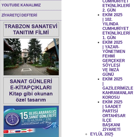
CUMHURİYET
YOUTUBE KANALIMIZ
ETKİNLİKLERİ
2. GÜN
EKİM 2025
ZİYARETÇİ DEFTERİ
| 102.
YILINDA
CUMHURİYET
ETKİNLİKLERİ
1. GÜN
EKİM 2025
| YAZAR-
YÖNETMEN
FEHMİ
GERÇEKER
SÖYLEŞİ
VE İMZA
GÜNÜ
EKİM 2025
|
GAZİLERİMİZLE
KAHRAMANLAR
KOROSU
EKİM 2025
| SAADET
PARTİSİ
ORTAHİSAR
İLÇE
BAŞKANI
ZİYARETİ
EYLÜL 2025