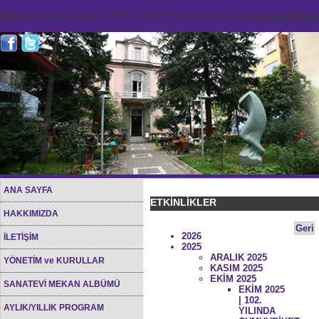
Notice
: Undefined index: HTTP_ACCEPT_LANGUAGE in
/home/sana45org/
ANA SAYFA
ETKİNLİKLER
HAKKIMIZDA
Geri
2026
İLETİŞİM
2025
ARALIK 2025
YÖNETİM ve KURULLAR
KASIM 2025
EKİM 2025
SANATEVİ MEKAN ALBÜMÜ
EKİM 2025
| 102.
AYLIK/YILLIK PROGRAM
YILINDA