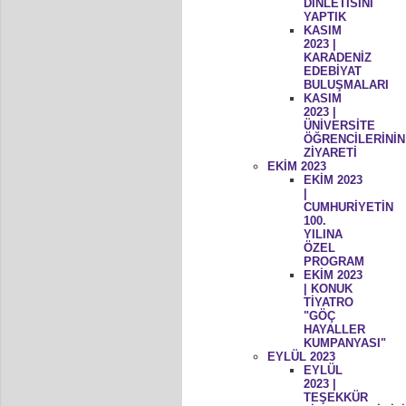
DİNLETİSİNİ
YAPTIK
KASIM
2023 |
KARADENİZ
EDEBİYAT
BULUŞMALARI
KASIM
2023 |
ÜNİVERSİTE
ÖĞRENCİLERİNİN
ZİYARETİ
EKİM 2023
EKİM 2023
|
CUMHURİYETİN
100.
YILINA
ÖZEL
PROGRAM
EKİM 2023
| KONUK
TİYATRO
"GÖÇ
HAYALLER
KUMPANYASI"
EYLÜL 2023
EYLÜL
2023 |
TEŞEKKÜR