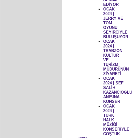
EDİYOR
OCAK
2024 |
JERRY VE
TOM
OYUNU
SEYİRCİYLE
BULUŞUYOR
OCAK
2024 |
TRABZON
KÜLTÜR
VE
TURİZM
MÜDÜRÜNÜN
ZİYARETİ
OCAK
2024 | ŞEF
SALİH
KAZANCIOĞLU
ANISINA
KONSER
OCAK
2024 |
TÜRK
HALK
MÜZİĞİ
KONSERİYLE
COŞTUK