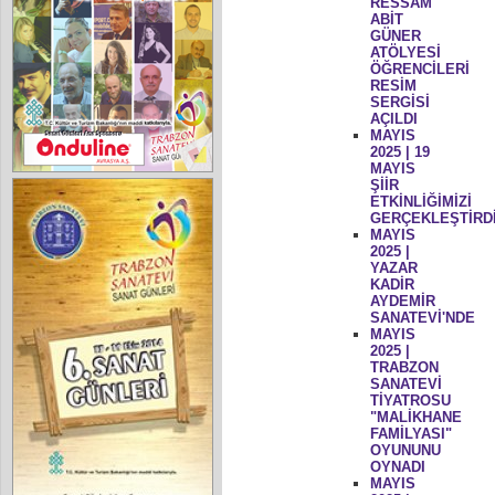
RESSAM
ABİT
GÜNER
ATÖLYESİ
ÖĞRENCİLERİ
RESİM
SERGİSİ
AÇILDI
MAYIS
2025 | 19
MAYIS
ŞİİR
ETKİNLİĞİMİZİ
GERÇEKLEŞTİRD
MAYIS
2025 |
YAZAR
KADİR
AYDEMİR
SANATEVİ'NDE
MAYIS
2025 |
TRABZON
SANATEVİ
TİYATROSU
"MALİKHANE
FAMİLYASI"
OYUNUNU
OYNADI
MAYIS