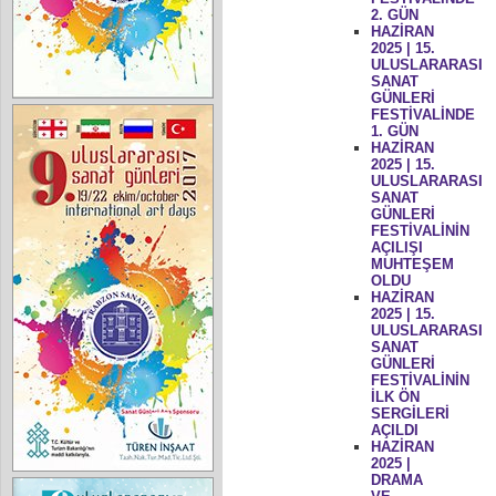
2. GÜN
HAZİRAN
2025 | 15.
ULUSLARARASI
SANAT
GÜNLERİ
FESTİVALİNDE
1. GÜN
HAZİRAN
2025 | 15.
ULUSLARARASI
SANAT
GÜNLERİ
FESTİVALİNİN
AÇILIŞI
MUHTEŞEM
OLDU
HAZİRAN
2025 | 15.
ULUSLARARASI
SANAT
GÜNLERİ
FESTİVALİNİN
İLK ÖN
SERGİLERİ
AÇILDI
HAZİRAN
2025 |
DRAMA