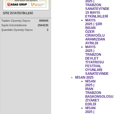
2025 |
TRABZON
SANATEVİ'NDE
19 MAYIS
SİTE İSTATİSTİKLERİ
ETKİNLİKLERİ
MAYIS
Toplam Ziyaretçi Sayısı
899595
2025 | ŞİİR
Sayfa Görüntülenme
2564235
İNSAN
Şuandaki Ziyaretçi Sayısı
2
ÖZER
CİRAVOĞLU
ARAMIZDAN
AYRILDI
MAYIS
2025 |
TRABZON
DEVLET
TİYATROSU
FESTİVAL
OYUNLARI
SANATEVİNDE
NİSAN 2025
NİSAN
2025 |
İRAN
TRABZON
BAŞKONSOLOSU
ZİYARET
EDİLDİ
NİSAN
2025 |