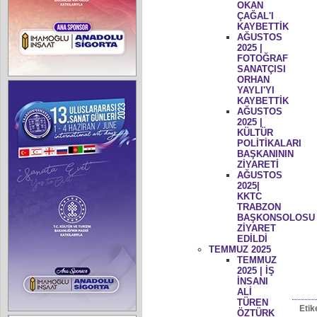
OKAN
ÇAĞAL'I
KAYBETTİK
AĞUSTOS
2025 |
FOTOĞRAF
SANATÇISI
ORHAN
YAYLI'YI
KAYBETTİK
AĞUSTOS
2025 |
KÜLTÜR
POLİTİKALARI
BAŞKANININ
ZİYARETİ
AĞUSTOS
2025|
KKTC
TRABZON
BAŞKONSOLOSU
ZİYARET
EDİLDİ
TEMMUZ 2025
TEMMUZ
2025 | İŞ
İNSANI
ALİ
TÜREN
Etik
ÖZTÜRK