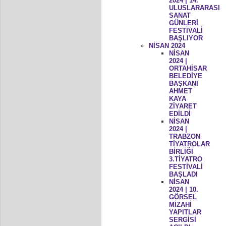
2024 | 14.
ULUSLARARASI
SANAT
GÜNLERİ
FESTİVALİ
BAŞLIYOR
NİSAN 2024
NİSAN
2024 |
ORTAHİSAR
BELEDİYE
BAŞKANI
AHMET
KAYA
ZİYARET
EDİLDİ
NİSAN
2024 |
TRABZON
TİYATROLAR
BİRLİĞİ
3.TİYATRO
FESTİVALİ
BAŞLADI
NİSAN
2024 | 10.
GÖRSEL
MİZAHİ
YAPITLAR
SERGİSİ