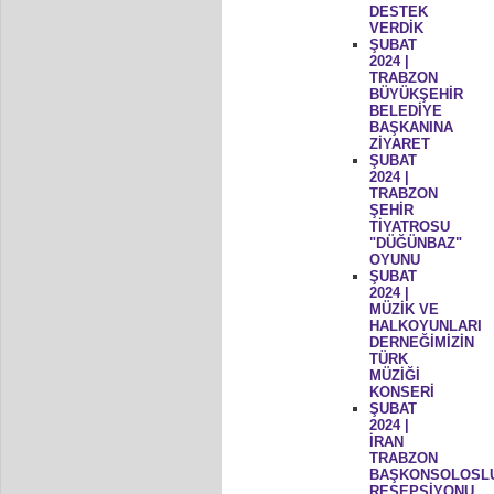
DESTEK
VERDİK
ŞUBAT
2024 |
TRABZON
BÜYÜKŞEHİR
BELEDİYE
BAŞKANINA
ZİYARET
ŞUBAT
2024 |
TRABZON
ŞEHİR
TİYATROSU
"DÜĞÜNBAZ"
OYUNU
ŞUBAT
2024 |
MÜZİK VE
HALKOYUNLARI
DERNEĞİMİZİN
TÜRK
MÜZİĞİ
KONSERİ
ŞUBAT
2024 |
İRAN
TRABZON
BAŞKONSOLOSL
RESEPSİYONU