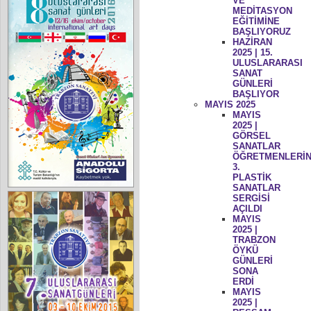
VE
MEDİTASYON
EĞİTİMİNE
BAŞLIYORUZ
HAZİRAN
2025 | 15.
ULUSLARARASI
SANAT
GÜNLERİ
BAŞLIYOR
MAYIS 2025
MAYIS
2025 |
GÖRSEL
SANATLAR
ÖĞRETMENLERİN
3.
PLASTİK
SANATLAR
SERGİSİ
AÇILDI
MAYIS
2025 |
TRABZON
ÖYKÜ
GÜNLERİ
SONA
ERDİ
MAYIS
2025 |