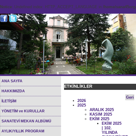
Notice
: Undefined index: HTTP_ACCEPT_LANGUAGE in
/home/sana45org/
ANA SAYFA
ETKİNLİKLER
HAKKIMIZDA
Geri
2026
İLETİŞİM
2025
ARALIK 2025
YÖNETİM ve KURULLAR
KASIM 2025
EKİM 2025
SANATEVİ MEKAN ALBÜMÜ
EKİM 2025
| 102.
AYLIK/YILLIK PROGRAM
YILINDA