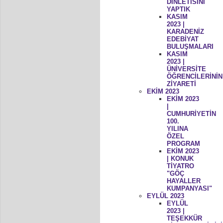
DİNLETİSİNİ
YAPTIK
KASIM
2023 |
KARADENİZ
EDEBİYAT
BULUŞMALARI
KASIM
2023 |
ÜNİVERSİTE
ÖĞRENCİLERİNİN
ZİYARETİ
EKİM 2023
EKİM 2023
|
CUMHURİYETİN
100.
YILINA
ÖZEL
PROGRAM
EKİM 2023
| KONUK
TİYATRO
"GÖÇ
HAYALLER
KUMPANYASI"
EYLÜL 2023
EYLÜL
2023 |
TEŞEKKÜR