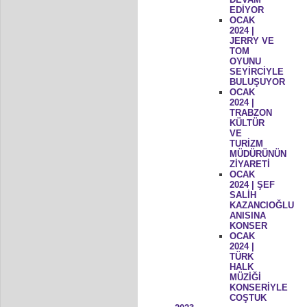
EDİYOR
OCAK
2024 |
JERRY VE
TOM
OYUNU
SEYİRCİYLE
BULUŞUYOR
OCAK
2024 |
TRABZON
KÜLTÜR
VE
TURİZM
MÜDÜRÜNÜN
ZİYARETİ
OCAK
2024 | ŞEF
SALİH
KAZANCIOĞLU
ANISINA
KONSER
OCAK
2024 |
TÜRK
HALK
MÜZİĞİ
KONSERİYLE
COŞTUK