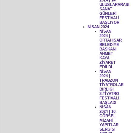
2024 | 14.
ULUSLARARASI
SANAT
GÜNLERİ
FESTİVALİ
BAŞLIYOR
NİSAN 2024
NİSAN
2024 |
ORTAHİSAR
BELEDİYE
BAŞKANI
AHMET
KAYA
ZİYARET
EDİLDİ
NİSAN
2024 |
TRABZON
TİYATROLAR
BİRLİĞİ
3.TİYATRO
FESTİVALİ
BAŞLADI
NİSAN
2024 | 10.
GÖRSEL
MİZAHİ
YAPITLAR
SERGİSİ