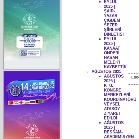
EYLÜL
2025 |
ŞAİR-
YAZAR
ÇİĞDEM
SEZER
ŞİİRLERİ
DİNLETİSİ
EYLÜL
2025 |
KANAAT
ÖNDERİ
HASAN
MELEK'İ
KAYBETTİK
AĞUSTOS 2025
AĞUSTOS
Etik
2025 |
KTÜ.
KONGRE
MERKEZLERİ
KOORDİNATÖRÜ
VEYSEL
ATASOY
ZİYARET
EDİLDİ
AĞUSTOS
2025 |
RESSAM-
AKADEMİSYEN