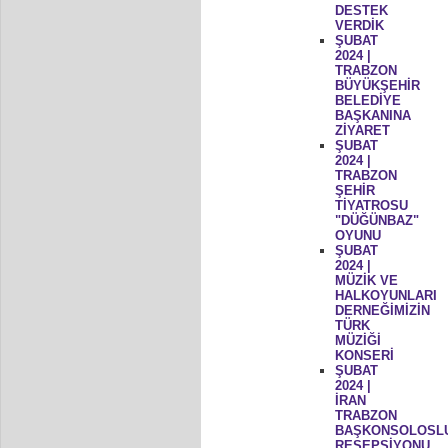
DESTEK
VERDİK
ŞUBAT
2024 |
TRABZON
BÜYÜKŞEHİR
BELEDİYE
BAŞKANINA
ZİYARET
ŞUBAT
2024 |
TRABZON
ŞEHİR
TİYATROSU
"DÜĞÜNBAZ"
OYUNU
ŞUBAT
2024 |
MÜZİK VE
HALKOYUNLARI
DERNEĞİMİZİN
TÜRK
MÜZİĞİ
KONSERİ
ŞUBAT
2024 |
İRAN
TRABZON
BAŞKONSOLOSL
RESEPSİYONU