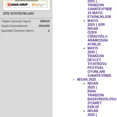
2025 |
TRABZON
SANATEVİ'NDE
19 MAYIS
SİTE İSTATİSTİKLERİ
ETKİNLİKLERİ
MAYIS
Toplam Ziyaretçi Sayısı
899418
2025 | ŞİİR
Sayfa Görüntülenme
2562409
İNSAN
Şuandaki Ziyaretçi Sayısı
2
ÖZER
CİRAVOĞLU
ARAMIZDAN
AYRILDI
MAYIS
2025 |
TRABZON
DEVLET
TİYATROSU
FESTİVAL
OYUNLARI
SANATEVİNDE
NİSAN 2025
NİSAN
2025 |
İRAN
TRABZON
BAŞKONSOLOSU
ZİYARET
EDİLDİ
NİSAN
2025 |