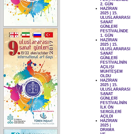
2. GÜN
HAZİRAN
2025 | 15.
ULUSLARARASI
SANAT
GÜNLERİ
FESTİVALİNDE
1. GÜN
HAZİRAN
2025 | 15.
ULUSLARARASI
SANAT
GÜNLERİ
FESTİVALİNİN
AÇILIŞI
MUHTEŞEM
OLDU
HAZİRAN
2025 | 15.
ULUSLARARASI
SANAT
GÜNLERİ
FESTİVALİNİN
İLK ÖN
SERGİLERİ
AÇILDI
HAZİRAN
2025 |
DRAMA