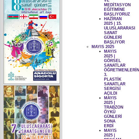
VE
MEDİTASYON
EĞİTİMİNE
BAŞLIYORUZ
HAZİRAN
2025 | 15.
ULUSLARARASI
SANAT
GÜNLERİ
BAŞLIYOR
MAYIS 2025
MAYIS
2025 |
GÖRSEL
SANATLAR
ÖĞRETMENLERİN
3.
PLASTİK
SANATLAR
SERGİSİ
AÇILDI
MAYIS
2025 |
TRABZON
ÖYKÜ
GÜNLERİ
SONA
ERDİ
MAYIS
2025 |