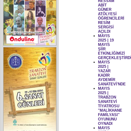
RESSAM
ABİT
GÜNER
ATÖLYESİ
ÖĞRENCİLERİ
RESİM
SERGİSİ
AÇILDI
MAYIS
2025 | 19
MAYIS
ŞİİR
ETKİNLİĞİMİZİ
GERÇEKLEŞTİRD
MAYIS
2025 |
YAZAR
KADİR
AYDEMİR
SANATEVİ'NDE
MAYIS
2025 |
TRABZON
SANATEVİ
TİYATROSU
"MALİKHANE
FAMİLYASI"
OYUNUNU
OYNADI
MAYIS