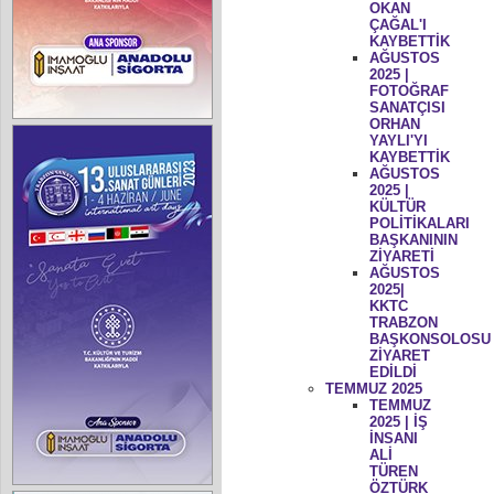
OKAN
ÇAĞAL'I
KAYBETTİK
AĞUSTOS
2025 |
FOTOĞRAF
SANATÇISI
ORHAN
YAYLI'YI
KAYBETTİK
AĞUSTOS
2025 |
KÜLTÜR
POLİTİKALARI
BAŞKANININ
ZİYARETİ
AĞUSTOS
2025|
KKTC
TRABZON
BAŞKONSOLOSU
ZİYARET
EDİLDİ
TEMMUZ 2025
TEMMUZ
2025 | İŞ
İNSANI
ALİ
TÜREN
ÖZTÜRK