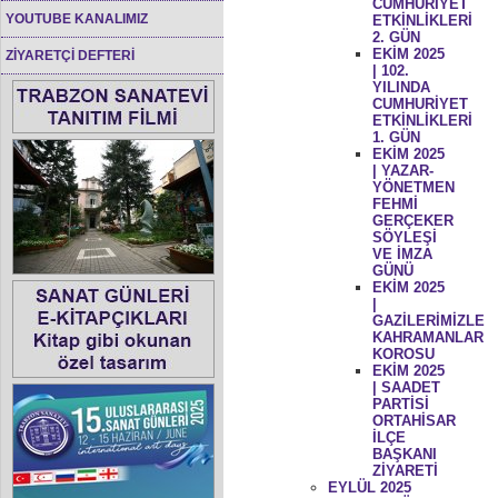
CUMHURİYET
YOUTUBE KANALIMIZ
ETKİNLİKLERİ
2. GÜN
EKİM 2025
ZİYARETÇİ DEFTERİ
| 102.
YILINDA
CUMHURİYET
ETKİNLİKLERİ
1. GÜN
EKİM 2025
| YAZAR-
YÖNETMEN
FEHMİ
GERÇEKER
SÖYLEŞİ
VE İMZA
GÜNÜ
EKİM 2025
|
GAZİLERİMİZLE
KAHRAMANLAR
KOROSU
EKİM 2025
| SAADET
PARTİSİ
ORTAHİSAR
İLÇE
BAŞKANI
ZİYARETİ
EYLÜL 2025