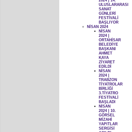
2024 | 14.
ULUSLARARASI
SANAT
GÜNLERİ
FESTİVALİ
BAŞLIYOR
NİSAN 2024
NİSAN
2024 |
ORTAHİSAR
BELEDİYE
BAŞKANI
AHMET
KAYA
ZİYARET
EDİLDİ
NİSAN
2024 |
TRABZON
TİYATROLAR
BİRLİĞİ
3.TİYATRO
FESTİVALİ
BAŞLADI
NİSAN
2024 | 10.
GÖRSEL
MİZAHİ
YAPITLAR
SERGİSİ