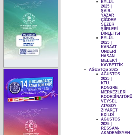
EYLÜL
2025 |
ŞAİR-
YAZAR
ÇİĞDEM
SEZER
ŞİİRLERİ
DİNLETİSİ
EYLÜL
2025 |
KANAAT
ÖNDERİ
HASAN
MELEK'İ
KAYBETTİK
AĞUSTOS 2025
AĞUSTOS
2025 |
KTÜ.
KONGRE
MERKEZLERİ
KOORDİNATÖRÜ
VEYSEL
ATASOY
ZİYARET
EDİLDİ
AĞUSTOS
2025 |
RESSAM-
AKADEMİSYEN