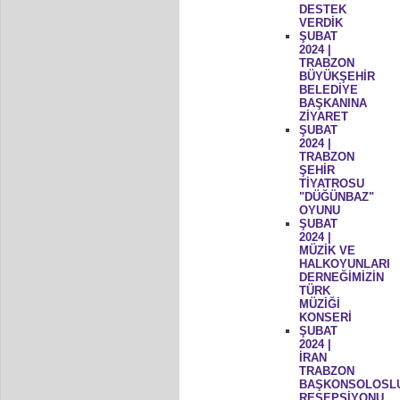
DESTEK
VERDİK
ŞUBAT
2024 |
TRABZON
BÜYÜKŞEHİR
BELEDİYE
BAŞKANINA
ZİYARET
ŞUBAT
2024 |
TRABZON
ŞEHİR
TİYATROSU
"DÜĞÜNBAZ"
OYUNU
ŞUBAT
2024 |
MÜZİK VE
HALKOYUNLARI
DERNEĞİMİZİN
TÜRK
MÜZİĞİ
KONSERİ
ŞUBAT
2024 |
İRAN
TRABZON
BAŞKONSOLOSL
RESEPSİYONU