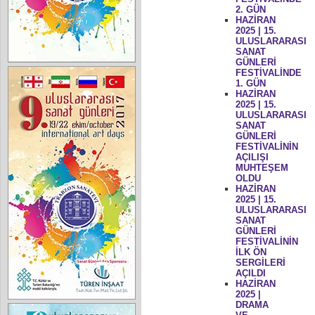
2. GÜN
HAZİRAN
2025 | 15.
ULUSLARARASI
SANAT
GÜNLERİ
FESTİVALİNDE
1. GÜN
HAZİRAN
2025 | 15.
ULUSLARARASI
SANAT
GÜNLERİ
FESTİVALİNİN
AÇILIŞI
MUHTEŞEM
OLDU
HAZİRAN
2025 | 15.
ULUSLARARASI
SANAT
GÜNLERİ
FESTİVALİNİN
İLK ÖN
SERGİLERİ
AÇILDI
HAZİRAN
2025 |
DRAMA