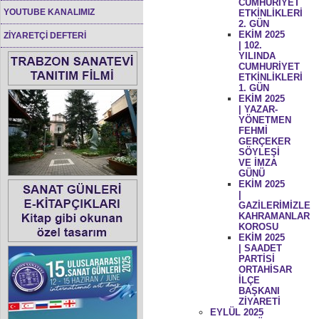
CUMHURİYET
YOUTUBE KANALIMIZ
ETKİNLİKLERİ
2. GÜN
EKİM 2025
ZİYARETÇİ DEFTERİ
| 102.
YILINDA
CUMHURİYET
ETKİNLİKLERİ
1. GÜN
EKİM 2025
| YAZAR-
YÖNETMEN
FEHMİ
GERÇEKER
SÖYLEŞİ
VE İMZA
GÜNÜ
EKİM 2025
|
GAZİLERİMİZLE
KAHRAMANLAR
KOROSU
EKİM 2025
| SAADET
PARTİSİ
ORTAHİSAR
İLÇE
BAŞKANI
ZİYARETİ
EYLÜL 2025