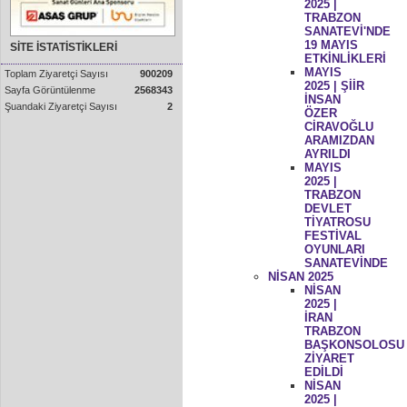
2025 |
TRABZON
SANATEVİ'NDE
19 MAYIS
SİTE İSTATİSTİKLERİ
ETKİNLİKLERİ
MAYIS
Toplam Ziyaretçi Sayısı
900209
2025 | ŞİİR
Sayfa Görüntülenme
2568343
İNSAN
Şuandaki Ziyaretçi Sayısı
2
ÖZER
CİRAVOĞLU
ARAMIZDAN
AYRILDI
MAYIS
2025 |
TRABZON
DEVLET
TİYATROSU
FESTİVAL
OYUNLARI
SANATEVİNDE
NİSAN 2025
NİSAN
2025 |
İRAN
TRABZON
BAŞKONSOLOSU
ZİYARET
EDİLDİ
NİSAN
2025 |