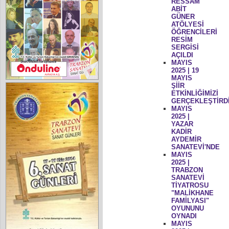
RESSAM
ABİT
GÜNER
ATÖLYESİ
ÖĞRENCİLERİ
RESİM
SERGİSİ
AÇILDI
MAYIS
2025 | 19
MAYIS
ŞİİR
ETKİNLİĞİMİZİ
GERÇEKLEŞTİRD
MAYIS
2025 |
YAZAR
KADİR
AYDEMİR
SANATEVİ'NDE
MAYIS
2025 |
TRABZON
SANATEVİ
TİYATROSU
"MALİKHANE
FAMİLYASI"
OYUNUNU
OYNADI
MAYIS