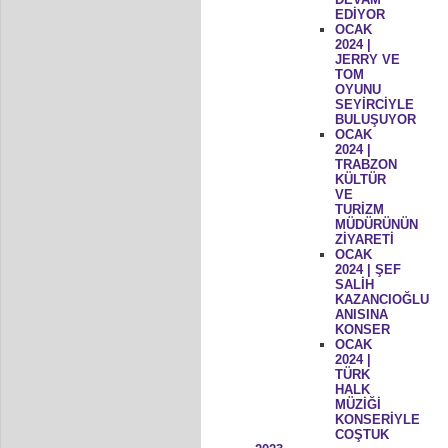
EDİYOR
OCAK
2024 |
JERRY VE
TOM
OYUNU
SEYİRCİYLE
BULUŞUYOR
OCAK
2024 |
TRABZON
KÜLTÜR
VE
TURİZM
MÜDÜRÜNÜN
ZİYARETİ
OCAK
2024 | ŞEF
SALİH
KAZANCIOĞLU
ANISINA
KONSER
OCAK
2024 |
TÜRK
HALK
MÜZİĞİ
KONSERİYLE
COŞTUK