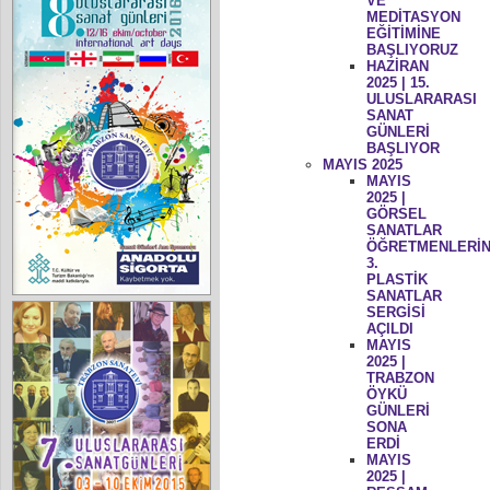
VE
MEDİTASYON
EĞİTİMİNE
BAŞLIYORUZ
HAZİRAN
2025 | 15.
ULUSLARARASI
SANAT
GÜNLERİ
BAŞLIYOR
MAYIS 2025
MAYIS
2025 |
GÖRSEL
SANATLAR
ÖĞRETMENLERİN
3.
PLASTİK
SANATLAR
SERGİSİ
AÇILDI
MAYIS
2025 |
TRABZON
ÖYKÜ
GÜNLERİ
SONA
ERDİ
MAYIS
2025 |