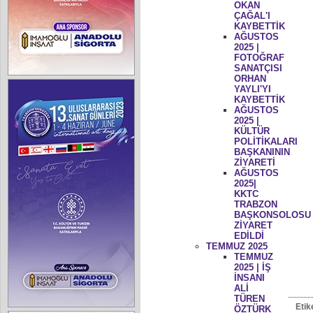
OKAN
ÇAĞAL'I
KAYBETTİK
AĞUSTOS
2025 |
FOTOĞRAF
SANATÇISI
ORHAN
YAYLI'YI
KAYBETTİK
AĞUSTOS
2025 |
KÜLTÜR
POLİTİKALARI
BAŞKANININ
ZİYARETİ
AĞUSTOS
2025|
KKTC
TRABZON
BAŞKONSOLOSU
ZİYARET
EDİLDİ
TEMMUZ 2025
TEMMUZ
2025 | İŞ
İNSANI
ALİ
TÜREN
Etik
ÖZTÜRK