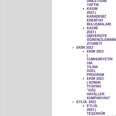
DİNLETİSİNİ
YAPTIK
KASIM
2023 |
KARADENİZ
EDEBİYAT
BULUŞMALARI
KASIM
2023 |
ÜNİVERSİTE
ÖĞRENCİLERİNİN
ZİYARETİ
EKİM 2023
EKİM 2023
|
CUMHURİYETİN
100.
YILINA
ÖZEL
PROGRAM
EKİM 2023
| KONUK
TİYATRO
"GÖÇ
HAYALLER
KUMPANYASI"
EYLÜL 2023
EYLÜL
2023 |
TEŞEKKÜR