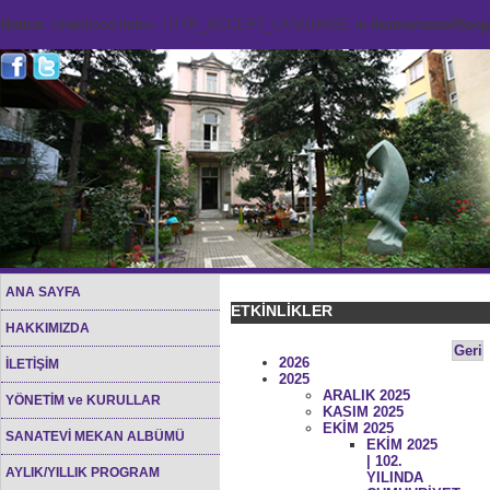
Notice
: Undefined index: HTTP_ACCEPT_LANGUAGE in
/home/sana45org/
ANA SAYFA
ETKİNLİKLER
HAKKIMIZDA
Geri
2026
İLETİŞİM
2025
ARALIK 2025
YÖNETİM ve KURULLAR
KASIM 2025
EKİM 2025
SANATEVİ MEKAN ALBÜMÜ
EKİM 2025
| 102.
AYLIK/YILLIK PROGRAM
YILINDA