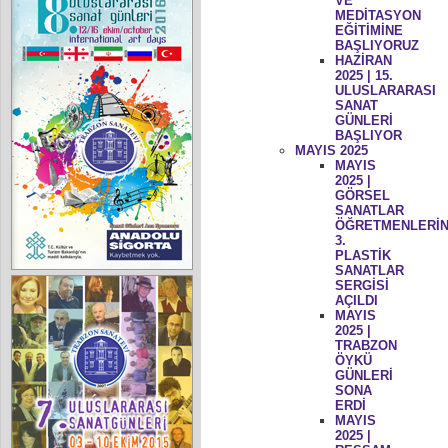
VE
MEDİTASYON
EĞİTİMİNE
BAŞLIYORUZ
HAZİRAN
2025 | 15.
ULUSLARARASI
SANAT
GÜNLERİ
BAŞLIYOR
MAYIS 2025
MAYIS
2025 |
GÖRSEL
SANATLAR
ÖĞRETMENLERİN
3.
PLASTİK
SANATLAR
SERGİSİ
AÇILDI
MAYIS
2025 |
TRABZON
ÖYKÜ
GÜNLERİ
SONA
ERDİ
MAYIS
2025 |