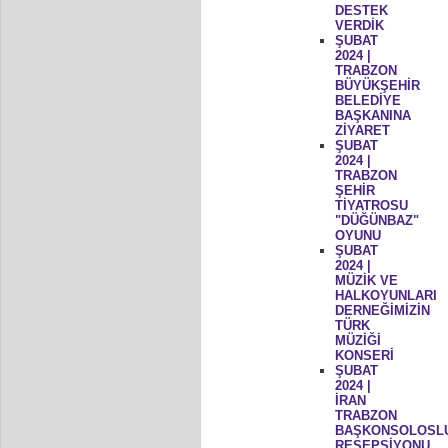
DESTEK
VERDİK
ŞUBAT
2024 |
TRABZON
BÜYÜKŞEHİR
BELEDİYE
BAŞKANINA
ZİYARET
ŞUBAT
2024 |
TRABZON
ŞEHİR
TİYATROSU
"DÜĞÜNBAZ"
OYUNU
ŞUBAT
2024 |
MÜZİK VE
HALKOYUNLARI
DERNEĞİMİZİN
TÜRK
MÜZİĞİ
KONSERİ
ŞUBAT
2024 |
İRAN
TRABZON
BAŞKONSOLOSL
RESEPSİYONU