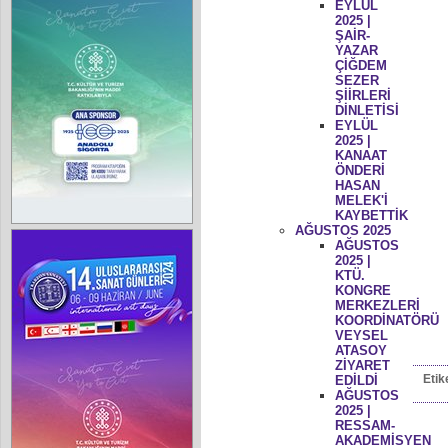
EYLÜL
2025 |
ŞAİR-
YAZAR
ÇİĞDEM
SEZER
ŞİİRLERİ
DİNLETİSİ
EYLÜL
2025 |
KANAAT
ÖNDERİ
HASAN
MELEK'İ
KAYBETTİK
AĞUSTOS 2025
AĞUSTOS
2025 |
KTÜ.
KONGRE
MERKEZLERİ
KOORDİNATÖRÜ
VEYSEL
ATASOY
ZİYARET
Etik
EDİLDİ
AĞUSTOS
2025 |
RESSAM-
AKADEMİSYEN