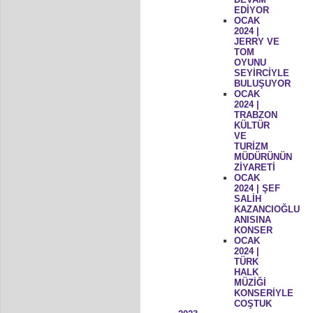
EDİYOR
OCAK
2024 |
JERRY VE
TOM
OYUNU
SEYİRCİYLE
BULUŞUYOR
OCAK
2024 |
TRABZON
KÜLTÜR
VE
TURİZM
MÜDÜRÜNÜN
ZİYARETİ
OCAK
2024 | ŞEF
SALİH
KAZANCIOĞLU
ANISINA
KONSER
OCAK
2024 |
TÜRK
HALK
MÜZİĞİ
KONSERİYLE
COŞTUK