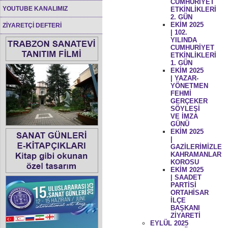
CUMHURİYET
YOUTUBE KANALIMIZ
ETKİNLİKLERİ
2. GÜN
EKİM 2025
ZİYARETÇİ DEFTERİ
| 102.
YILINDA
CUMHURİYET
ETKİNLİKLERİ
1. GÜN
EKİM 2025
| YAZAR-
YÖNETMEN
FEHMİ
GERÇEKER
SÖYLEŞİ
VE İMZA
GÜNÜ
EKİM 2025
|
GAZİLERİMİZLE
KAHRAMANLAR
KOROSU
EKİM 2025
| SAADET
PARTİSİ
ORTAHİSAR
İLÇE
BAŞKANI
ZİYARETİ
EYLÜL 2025