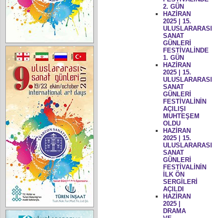
2. GÜN
HAZİRAN
2025 | 15.
ULUSLARARASI
SANAT
GÜNLERİ
FESTİVALİNDE
1. GÜN
HAZİRAN
2025 | 15.
ULUSLARARASI
SANAT
GÜNLERİ
FESTİVALİNİN
AÇILIŞI
MUHTEŞEM
OLDU
HAZİRAN
2025 | 15.
ULUSLARARASI
SANAT
GÜNLERİ
FESTİVALİNİN
İLK ÖN
SERGİLERİ
AÇILDI
HAZİRAN
2025 |
DRAMA