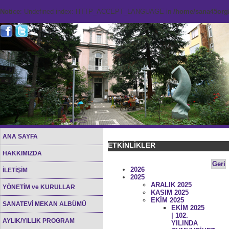
Notice
: Undefined index: HTTP_ACCEPT_LANGUAGE in
/home/sana45org/
ANA SAYFA
ETKİNLİKLER
HAKKIMIZDA
Geri
2026
İLETİŞİM
2025
ARALIK 2025
YÖNETİM ve KURULLAR
KASIM 2025
EKİM 2025
SANATEVİ MEKAN ALBÜMÜ
EKİM 2025
| 102.
AYLIK/YILLIK PROGRAM
YILINDA