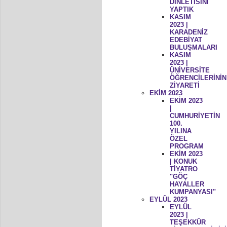
DİNLETİSİNİ
YAPTIK
KASIM
2023 |
KARADENİZ
EDEBİYAT
BULUŞMALARI
KASIM
2023 |
ÜNİVERSİTE
ÖĞRENCİLERİNİN
ZİYARETİ
EKİM 2023
EKİM 2023
|
CUMHURİYETİN
100.
YILINA
ÖZEL
PROGRAM
EKİM 2023
| KONUK
TİYATRO
"GÖÇ
HAYALLER
KUMPANYASI"
EYLÜL 2023
EYLÜL
2023 |
TEŞEKKÜR