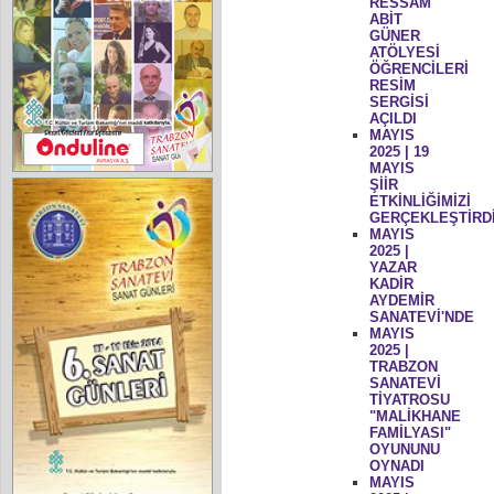
RESSAM
ABİT
GÜNER
ATÖLYESİ
ÖĞRENCİLERİ
RESİM
SERGİSİ
AÇILDI
MAYIS
2025 | 19
MAYIS
ŞİİR
ETKİNLİĞİMİZİ
GERÇEKLEŞTİRD
MAYIS
2025 |
YAZAR
KADİR
AYDEMİR
SANATEVİ'NDE
MAYIS
2025 |
TRABZON
SANATEVİ
TİYATROSU
"MALİKHANE
FAMİLYASI"
OYUNUNU
OYNADI
MAYIS