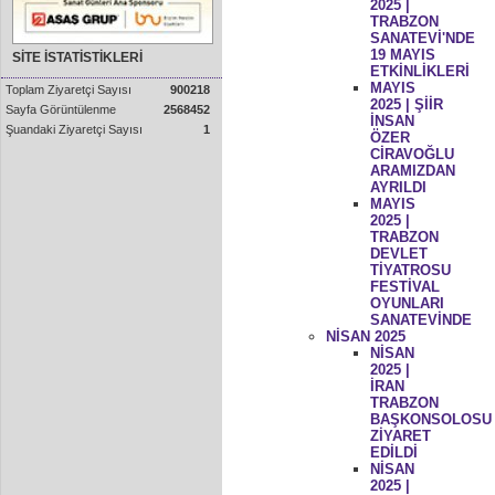
2025 |
TRABZON
SANATEVİ'NDE
19 MAYIS
SİTE İSTATİSTİKLERİ
ETKİNLİKLERİ
MAYIS
Toplam Ziyaretçi Sayısı
900218
2025 | ŞİİR
Sayfa Görüntülenme
2568452
İNSAN
Şuandaki Ziyaretçi Sayısı
1
ÖZER
CİRAVOĞLU
ARAMIZDAN
AYRILDI
MAYIS
2025 |
TRABZON
DEVLET
TİYATROSU
FESTİVAL
OYUNLARI
SANATEVİNDE
NİSAN 2025
NİSAN
2025 |
İRAN
TRABZON
BAŞKONSOLOSU
ZİYARET
EDİLDİ
NİSAN
2025 |