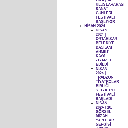
2024 | 14.
ULUSLARARASI
SANAT
GÜNLERİ
FESTİVALİ
BAŞLIYOR
NİSAN 2024
NİSAN
2024 |
ORTAHİSAR
BELEDİYE
BAŞKANI
AHMET
KAYA
ZİYARET
EDİLDİ
NİSAN
2024 |
TRABZON
TİYATROLAR
BİRLİĞİ
3.TİYATRO
FESTİVALİ
BAŞLADI
NİSAN
2024 | 10.
GÖRSEL
MİZAHİ
YAPITLAR
SERGİSİ