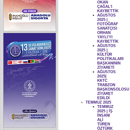
OKAN
ÇAĞAL'I
KAYBETTİK
AĞUSTOS
2025 |
FOTOĞRAF
SANATÇISI
ORHAN
YAYLI'YI
KAYBETTİK
AĞUSTOS
2025 |
KÜLTÜR
POLİTİKALARI
BAŞKANININ
ZİYARETİ
AĞUSTOS
2025|
KKTC
TRABZON
BAŞKONSOLOSU
ZİYARET
EDİLDİ
TEMMUZ 2025
TEMMUZ
2025 | İŞ
İNSANI
ALİ
TÜREN
ÖZTÜRK