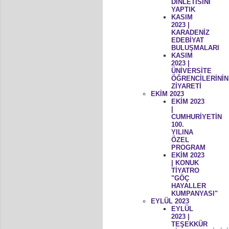
DİNLETİSİNİ
YAPTIK
KASIM
2023 |
KARADENİZ
EDEBİYAT
BULUŞMALARI
KASIM
2023 |
ÜNİVERSİTE
ÖĞRENCİLERİNİN
ZİYARETİ
EKİM 2023
EKİM 2023
|
CUMHURİYETİN
100.
YILINA
ÖZEL
PROGRAM
EKİM 2023
| KONUK
TİYATRO
"GÖÇ
HAYALLER
KUMPANYASI"
EYLÜL 2023
EYLÜL
2023 |
TEŞEKKÜR