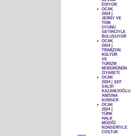
EDİYOR
OCAK
2024 |
JERRY VE
TOM
OYUNU
SEYİRCİYLE
BULUŞUYOR
OCAK
2024 |
TRABZON
KÜLTÜR
VE
TURİZM
MÜDÜRÜNÜN
ZİYARETİ
OCAK
2024 | ŞEF
SALİH
KAZANCIOĞLU
ANISINA
KONSER
OCAK
2024 |
TÜRK
HALK
MÜZİĞİ
KONSERİYLE
COŞTUK