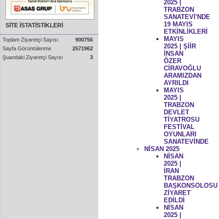
2025 |
TRABZON
SANATEVİ'NDE
19 MAYIS
SİTE İSTATİSTİKLERİ
ETKİNLİKLERİ
MAYIS
Toplam Ziyaretçi Sayısı
900756
2025 | ŞİİR
Sayfa Görüntülenme
2571962
İNSAN
Şuandaki Ziyaretçi Sayısı
3
ÖZER
CİRAVOĞLU
ARAMIZDAN
AYRILDI
MAYIS
2025 |
TRABZON
DEVLET
TİYATROSU
FESTİVAL
OYUNLARI
SANATEVİNDE
NİSAN 2025
NİSAN
2025 |
İRAN
TRABZON
BAŞKONSOLOSU
ZİYARET
EDİLDİ
NİSAN
2025 |