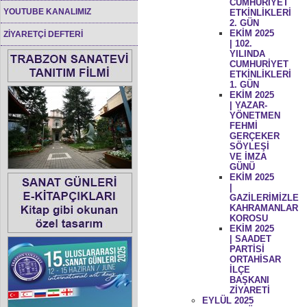
CUMHURİYET
YOUTUBE KANALIMIZ
ETKİNLİKLERİ
2. GÜN
EKİM 2025
ZİYARETÇİ DEFTERİ
| 102.
YILINDA
CUMHURİYET
ETKİNLİKLERİ
1. GÜN
EKİM 2025
| YAZAR-
YÖNETMEN
FEHMİ
GERÇEKER
SÖYLEŞİ
VE İMZA
GÜNÜ
EKİM 2025
|
GAZİLERİMİZLE
KAHRAMANLAR
KOROSU
EKİM 2025
| SAADET
PARTİSİ
ORTAHİSAR
İLÇE
BAŞKANI
ZİYARETİ
EYLÜL 2025