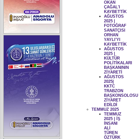
OKAN
ÇAĞAL'I
KAYBETTİK
AĞUSTOS
2025 |
FOTOĞRAF
SANATÇISI
ORHAN
YAYLI'YI
KAYBETTİK
AĞUSTOS
2025 |
KÜLTÜR
POLİTİKALARI
BAŞKANININ
ZİYARETİ
AĞUSTOS
2025|
KKTC
TRABZON
BAŞKONSOLOSU
ZİYARET
EDİLDİ
TEMMUZ 2025
TEMMUZ
2025 | İŞ
İNSANI
ALİ
TÜREN
ÖZTÜRK