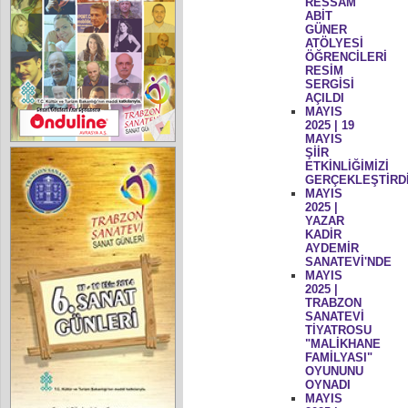
RESSAM
ABİT
GÜNER
ATÖLYESİ
ÖĞRENCİLERİ
RESİM
SERGİSİ
AÇILDI
MAYIS
2025 | 19
MAYIS
ŞİİR
ETKİNLİĞİMİZİ
GERÇEKLEŞTİRD
MAYIS
2025 |
YAZAR
KADİR
AYDEMİR
SANATEVİ'NDE
MAYIS
2025 |
TRABZON
SANATEVİ
TİYATROSU
"MALİKHANE
FAMİLYASI"
OYUNUNU
OYNADI
MAYIS