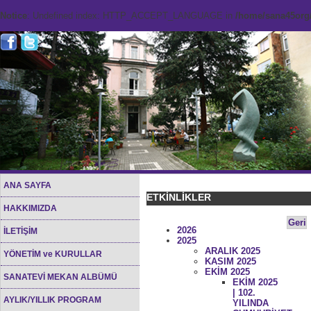
Notice
: Undefined index: HTTP_ACCEPT_LANGUAGE in
/home/sana45org/
ANA SAYFA
ETKİNLİKLER
HAKKIMIZDA
Geri
2026
İLETİŞİM
2025
ARALIK 2025
YÖNETİM ve KURULLAR
KASIM 2025
EKİM 2025
SANATEVİ MEKAN ALBÜMÜ
EKİM 2025
| 102.
AYLIK/YILLIK PROGRAM
YILINDA