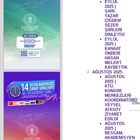
EYLÜL
2025 |
ŞAİR-
YAZAR
ÇİĞDEM
SEZER
ŞİİRLERİ
DİNLETİSİ
EYLÜL
2025 |
KANAAT
ÖNDERİ
HASAN
MELEK'İ
KAYBETTİK
AĞUSTOS 2025
AĞUSTOS
2025 |
KTÜ.
KONGRE
MERKEZLERİ
KOORDİNATÖRÜ
Etik
VEYSEL
ATASOY
ZİYARET
EDİLDİ
AĞUSTOS
2025 |
RESSAM-
AKADEMİSYEN