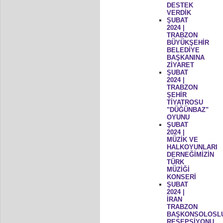
DESTEK
VERDİK
ŞUBAT
2024 |
TRABZON
BÜYÜKŞEHİR
BELEDİYE
BAŞKANINA
ZİYARET
ŞUBAT
2024 |
TRABZON
ŞEHİR
TİYATROSU
"DÜĞÜNBAZ"
OYUNU
ŞUBAT
2024 |
MÜZİK VE
HALKOYUNLARI
DERNEĞİMİZİN
TÜRK
MÜZİĞİ
KONSERİ
ŞUBAT
2024 |
İRAN
TRABZON
BAŞKONSOLOSL
RESEPSİYONU