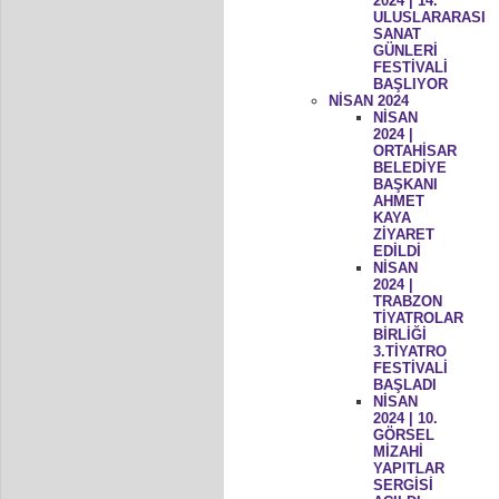
2024 | 14.
ULUSLARARASI
SANAT
GÜNLERİ
FESTİVALİ
BAŞLIYOR
NİSAN 2024
NİSAN
2024 |
ORTAHİSAR
BELEDİYE
BAŞKANI
AHMET
KAYA
ZİYARET
EDİLDİ
NİSAN
2024 |
TRABZON
TİYATROLAR
BİRLİĞİ
3.TİYATRO
FESTİVALİ
BAŞLADI
NİSAN
2024 | 10.
GÖRSEL
MİZAHİ
YAPITLAR
SERGİSİ