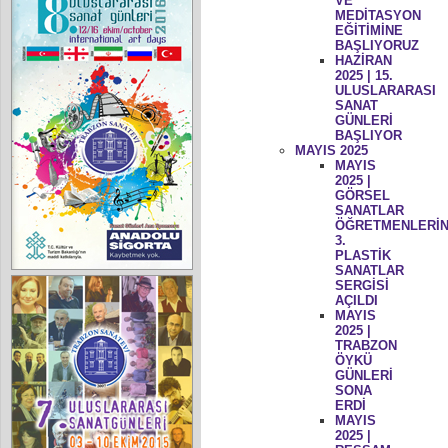
VE
MEDİTASYON
EĞİTİMİNE
BAŞLIYORUZ
HAZİRAN
2025 | 15.
ULUSLARARASI
SANAT
GÜNLERİ
BAŞLIYOR
MAYIS 2025
MAYIS
2025 |
GÖRSEL
SANATLAR
ÖĞRETMENLERİN
3.
PLASTİK
SANATLAR
SERGİSİ
AÇILDI
MAYIS
2025 |
TRABZON
ÖYKÜ
GÜNLERİ
SONA
ERDİ
MAYIS
2025 |