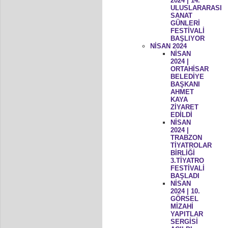
2024 | 14.
ULUSLARARASI
SANAT
GÜNLERİ
FESTİVALİ
BAŞLIYOR
NİSAN 2024
NİSAN
2024 |
ORTAHİSAR
BELEDİYE
BAŞKANI
AHMET
KAYA
ZİYARET
EDİLDİ
NİSAN
2024 |
TRABZON
TİYATROLAR
BİRLİĞİ
3.TİYATRO
FESTİVALİ
BAŞLADI
NİSAN
2024 | 10.
GÖRSEL
MİZAHİ
YAPITLAR
SERGİSİ