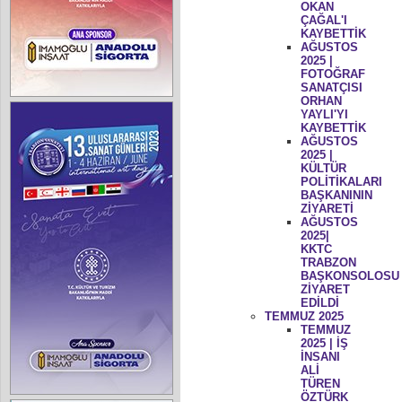
OKAN
ÇAĞAL'I
KAYBETTİK
AĞUSTOS
2025 |
FOTOĞRAF
SANATÇISI
ORHAN
YAYLI'YI
KAYBETTİK
AĞUSTOS
2025 |
KÜLTÜR
POLİTİKALARI
BAŞKANININ
ZİYARETİ
AĞUSTOS
2025|
KKTC
TRABZON
BAŞKONSOLOSU
ZİYARET
EDİLDİ
TEMMUZ 2025
TEMMUZ
2025 | İŞ
İNSANI
ALİ
TÜREN
ÖZTÜRK