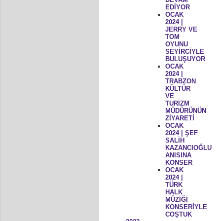
EDİYOR
OCAK
2024 |
JERRY VE
TOM
OYUNU
SEYİRCİYLE
BULUŞUYOR
OCAK
2024 |
TRABZON
KÜLTÜR
VE
TURİZM
MÜDÜRÜNÜN
ZİYARETİ
OCAK
2024 | ŞEF
SALİH
KAZANCIOĞLU
ANISINA
KONSER
OCAK
2024 |
TÜRK
HALK
MÜZİĞİ
KONSERİYLE
COŞTUK