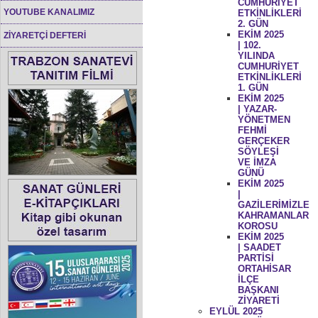
CUMHURİYET
YOUTUBE KANALIMIZ
ETKİNLİKLERİ
2. GÜN
EKİM 2025
ZİYARETÇİ DEFTERİ
| 102.
YILINDA
CUMHURİYET
ETKİNLİKLERİ
1. GÜN
EKİM 2025
| YAZAR-
YÖNETMEN
FEHMİ
GERÇEKER
SÖYLEŞİ
VE İMZA
GÜNÜ
EKİM 2025
|
GAZİLERİMİZLE
KAHRAMANLAR
KOROSU
EKİM 2025
| SAADET
PARTİSİ
ORTAHİSAR
İLÇE
BAŞKANI
ZİYARETİ
EYLÜL 2025