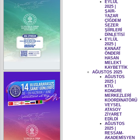
EYLÜL
2025 |
ŞAİR-
YAZAR
ÇİĞDEM
SEZER
ŞİİRLERİ
DİNLETİSİ
EYLÜL
2025 |
KANAAT
ÖNDERİ
HASAN
MELEK'İ
KAYBETTİK
AĞUSTOS 2025
AĞUSTOS
2025 |
KTÜ.
KONGRE
MERKEZLERİ
KOORDİNATÖRÜ
VEYSEL
ATASOY
ZİYARET
EDİLDİ
AĞUSTOS
2025 |
RESSAM-
AKADEMİSYEN