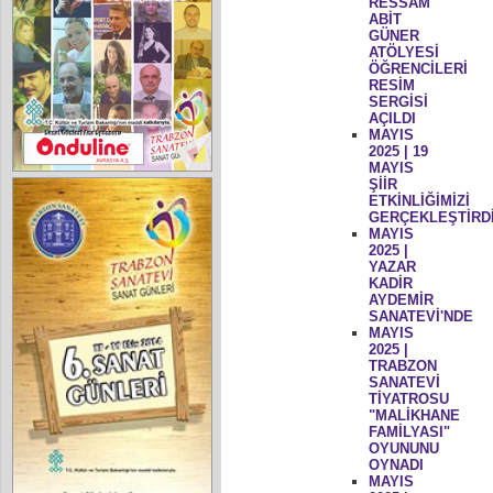
RESSAM
ABİT
GÜNER
ATÖLYESİ
ÖĞRENCİLERİ
RESİM
SERGİSİ
AÇILDI
MAYIS
2025 | 19
MAYIS
ŞİİR
ETKİNLİĞİMİZİ
GERÇEKLEŞTİRD
MAYIS
2025 |
YAZAR
KADİR
AYDEMİR
SANATEVİ'NDE
MAYIS
2025 |
TRABZON
SANATEVİ
TİYATROSU
"MALİKHANE
FAMİLYASI"
OYUNUNU
OYNADI
MAYIS