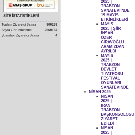
2025 |
TRABZON
SANATEVİ'NDE
19 MAYIS
SİTE İSTATİSTİKLERİ
ETKİNLİKLERİ
MAYIS
Toplam Ziyaretçi Sayısı
900259
2025 | ŞİİR
Sayfa Görüntülenme
2569154
İNSAN
Şuandaki Ziyaretçi Sayısı
4
ÖZER
CİRAVOĞLU
ARAMIZDAN
AYRILDI
MAYIS
2025 |
TRABZON
DEVLET
TİYATROSU
FESTİVAL
OYUNLARI
SANATEVİNDE
NİSAN 2025
NİSAN
2025 |
İRAN
TRABZON
BAŞKONSOLOSU
ZİYARET
EDİLDİ
NİSAN
2025 |