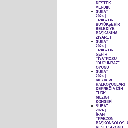
DESTEK
VERDİK
ŞUBAT
2024 |
TRABZON
BÜYÜKŞEHİR
BELEDİYE
BAŞKANINA
ZİYARET
ŞUBAT
2024 |
TRABZON
ŞEHİR
TİYATROSU
"DÜĞÜNBAZ"
OYUNU
ŞUBAT
2024 |
MÜZİK VE
HALKOYUNLARI
DERNEĞİMİZİN
TÜRK
MÜZİĞİ
KONSERİ
ŞUBAT
2024 |
İRAN
TRABZON
BAŞKONSOLOSL
RESEPSİYONU