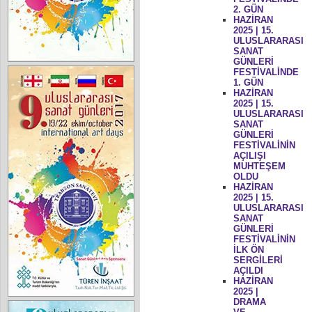
2. GÜN
HAZİRAN
2025 | 15.
ULUSLARARASI
SANAT
GÜNLERİ
FESTİVALİNDE
1. GÜN
HAZİRAN
2025 | 15.
ULUSLARARASI
SANAT
GÜNLERİ
FESTİVALİNİN
AÇILIŞI
MUHTEŞEM
OLDU
HAZİRAN
2025 | 15.
ULUSLARARASI
SANAT
GÜNLERİ
FESTİVALİNİN
İLK ÖN
SERGİLERİ
AÇILDI
HAZİRAN
2025 |
DRAMA