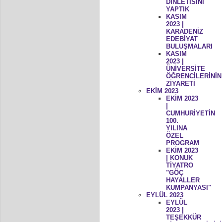
DİNLETİSİNİ
YAPTIK
KASIM
2023 |
KARADENİZ
EDEBİYAT
BULUŞMALARI
KASIM
2023 |
ÜNİVERSİTE
ÖĞRENCİLERİNİN
ZİYARETİ
EKİM 2023
EKİM 2023
|
CUMHURİYETİN
100.
YILINA
ÖZEL
PROGRAM
EKİM 2023
| KONUK
TİYATRO
"GÖÇ
HAYALLER
KUMPANYASI"
EYLÜL 2023
EYLÜL
2023 |
TEŞEKKÜR