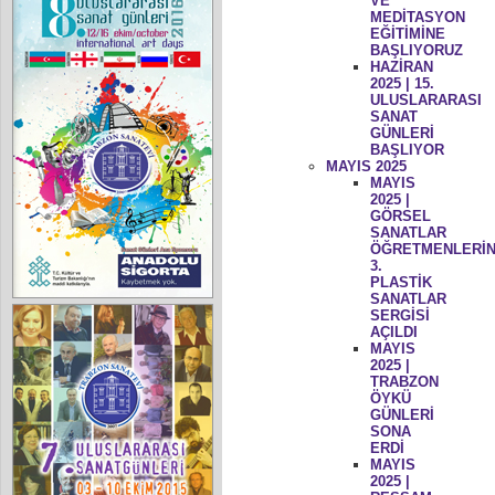
VE
MEDİTASYON
EĞİTİMİNE
BAŞLIYORUZ
HAZİRAN
2025 | 15.
ULUSLARARASI
SANAT
GÜNLERİ
BAŞLIYOR
MAYIS 2025
MAYIS
2025 |
GÖRSEL
SANATLAR
ÖĞRETMENLERİN
3.
PLASTİK
SANATLAR
SERGİSİ
AÇILDI
MAYIS
2025 |
TRABZON
ÖYKÜ
GÜNLERİ
SONA
ERDİ
MAYIS
2025 |