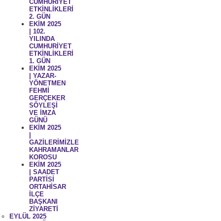
CUMHURİYET
ETKİNLİKLERİ
2. GÜN
EKİM 2025
| 102.
YILINDA
CUMHURİYET
ETKİNLİKLERİ
1. GÜN
EKİM 2025
| YAZAR-
YÖNETMEN
FEHMİ
GERÇEKER
SÖYLEŞİ
VE İMZA
GÜNÜ
EKİM 2025
|
GAZİLERİMİZLE
KAHRAMANLAR
KOROSU
EKİM 2025
| SAADET
PARTİSİ
ORTAHİSAR
İLÇE
BAŞKANI
ZİYARETİ
EYLÜL 2025