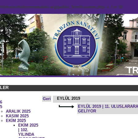
domains/trabzonsanatevi.org/public_html/counter.php
on line
92
TR
KLER
EYLÜL 2019
Geri
6
EYLÜL 2019 | 11. ULUSLARAR
5
GELİYOR
ARALIK 2025
KASIM 2025
EKİM 2025
EKİM 2025
| 102.
YILINDA