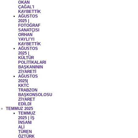
OKAN
ÇAĞAL'I
KAYBETTİK
AĞUSTOS
2025 |
FOTOĞRAF
SANATÇISI
ORHAN
YAYLI'YI
KAYBETTİK
AĞUSTOS
2025 |
KÜLTÜR
POLİTİKALARI
BAŞKANININ
ZİYARETİ
AĞUSTOS
2025|
KKTC
TRABZON
BAŞKONSOLOSU
ZİYARET
EDİLDİ
TEMMUZ 2025
TEMMUZ
2025 | İŞ
İNSANI
ALİ
TÜREN
ÖZTÜRK