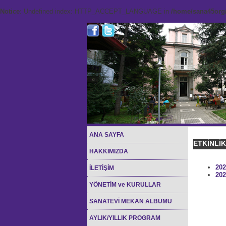
Notice
: Undefined index: HTTP_ACCEPT_LANGUAGE in
/home/sana45org/
ANA SAYFA
ETKİNLİ
HAKKIMIZDA
202
İLETİŞİM
202
YÖNETİM ve KURULLAR
SANATEVİ MEKAN ALBÜMÜ
AYLIK/YILLIK PROGRAM