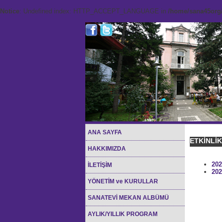
Notice
: Undefined index: HTTP_ACCEPT_LANGUAGE in
/home/sana45org/
ANA SAYFA
ETKİNLİ
HAKKIMIZDA
202
İLETİŞİM
202
YÖNETİM ve KURULLAR
SANATEVİ MEKAN ALBÜMÜ
AYLIK/YILLIK PROGRAM