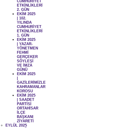
CUMHURİYET
ETKİNLİKLERİ
2. GÜN
EKİM 2025
| 102.
YILINDA
CUMHURİYET
ETKİNLİKLERİ
1. GÜN
EKİM 2025
| YAZAR-
YÖNETMEN
FEHMİ
GERÇEKER
SÖYLEŞİ
VE İMZA
GÜNÜ
EKİM 2025
|
GAZİLERİMİZLE
KAHRAMANLAR
KOROSU
EKİM 2025
| SAADET
PARTİSİ
ORTAHİSAR
İLÇE
BAŞKANI
ZİYARETİ
EYLÜL 2025