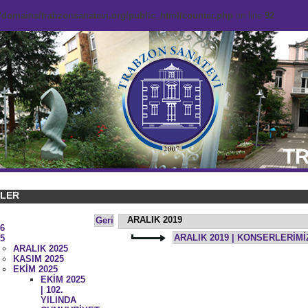
domains/trabzonsanatevi.org/public_html/counter.php
on line
92
TR
KLER
ARALIK 2019
Geri
6
ARALIK 2019 | KONSERLERİM
5
ARALIK 2025
KASIM 2025
EKİM 2025
EKİM 2025
| 102.
YILINDA