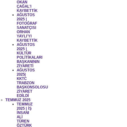
OKAN
ÇAĞAL'I
KAYBETTİK
AĞUSTOS
2025 |
FOTOĞRAF
SANATÇISI
ORHAN
YAYLI'YI
KAYBETTİK
AĞUSTOS
2025 |
KÜLTÜR
POLİTİKALARI
BAŞKANININ
ZİYARETİ
AĞUSTOS
2025|
KKTC
TRABZON
BAŞKONSOLOSU
ZİYARET
EDİLDİ
TEMMUZ 2025
TEMMUZ
2025 | İŞ
İNSANI
ALİ
TÜREN
ÖZTÜRK