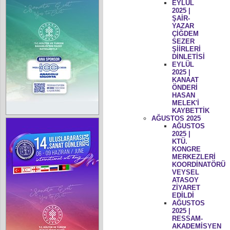
EYLÜL
2025 |
ŞAİR-
YAZAR
ÇİĞDEM
SEZER
ŞİİRLERİ
DİNLETİSİ
EYLÜL
2025 |
KANAAT
ÖNDERİ
HASAN
MELEK'İ
KAYBETTİK
AĞUSTOS 2025
AĞUSTOS
2025 |
KTÜ.
KONGRE
MERKEZLERİ
KOORDİNATÖRÜ
VEYSEL
ATASOY
ZİYARET
EDİLDİ
AĞUSTOS
2025 |
RESSAM-
AKADEMİSYEN