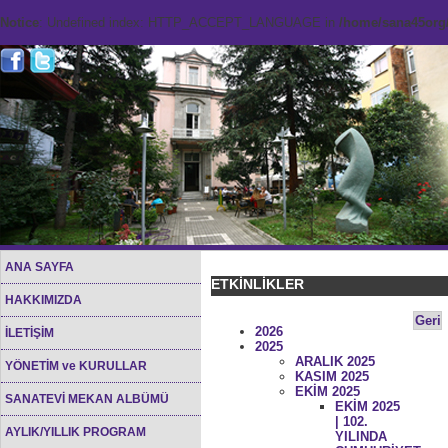
Notice
: Undefined index: HTTP_ACCEPT_LANGUAGE in
/home/sana45org/
ANA SAYFA
ETKİNLİKLER
HAKKIMIZDA
Geri
2026
İLETİŞİM
2025
ARALIK 2025
YÖNETİM ve KURULLAR
KASIM 2025
EKİM 2025
SANATEVİ MEKAN ALBÜMÜ
EKİM 2025
| 102.
AYLIK/YILLIK PROGRAM
YILINDA