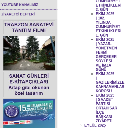
CUMHURİYET
YOUTUBE KANALIMIZ
ETKİNLİKLERİ
2. GÜN
EKİM 2025
ZİYARETÇİ DEFTERİ
| 102.
YILINDA
CUMHURİYET
ETKİNLİKLERİ
1. GÜN
EKİM 2025
| YAZAR-
YÖNETMEN
FEHMİ
GERÇEKER
SÖYLEŞİ
VE İMZA
GÜNÜ
EKİM 2025
|
GAZİLERİMİZLE
KAHRAMANLAR
KOROSU
EKİM 2025
| SAADET
PARTİSİ
ORTAHİSAR
İLÇE
BAŞKANI
ZİYARETİ
EYLÜL 2025