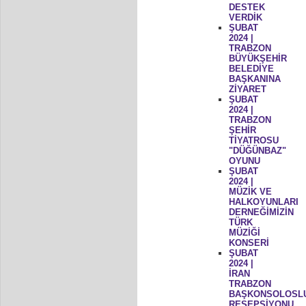
DESTEK
VERDİK
ŞUBAT
2024 |
TRABZON
BÜYÜKŞEHİR
BELEDİYE
BAŞKANINA
ZİYARET
ŞUBAT
2024 |
TRABZON
ŞEHİR
TİYATROSU
"DÜĞÜNBAZ"
OYUNU
ŞUBAT
2024 |
MÜZİK VE
HALKOYUNLARI
DERNEĞİMİZİN
TÜRK
MÜZİĞİ
KONSERİ
ŞUBAT
2024 |
İRAN
TRABZON
BAŞKONSOLOSL
RESEPSİYONU