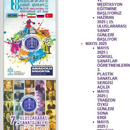
VE
MEDİTASYON
EĞİTİMİNE
BAŞLIYORUZ
HAZİRAN
2025 | 15.
ULUSLARARASI
SANAT
GÜNLERİ
BAŞLIYOR
MAYIS 2025
MAYIS
2025 |
GÖRSEL
SANATLAR
ÖĞRETMENLERİN
3.
PLASTİK
SANATLAR
SERGİSİ
AÇILDI
MAYIS
2025 |
TRABZON
ÖYKÜ
GÜNLERİ
SONA
ERDİ
MAYIS
2025 |