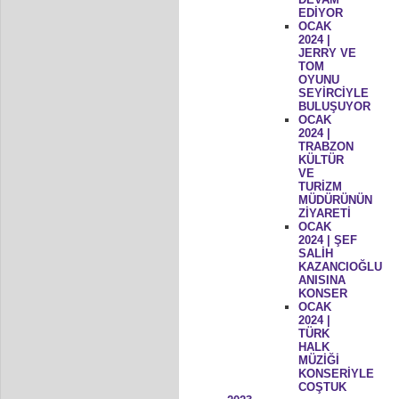
EDİYOR
OCAK
2024 |
JERRY VE
TOM
OYUNU
SEYİRCİYLE
BULUŞUYOR
OCAK
2024 |
TRABZON
KÜLTÜR
VE
TURİZM
MÜDÜRÜNÜN
ZİYARETİ
OCAK
2024 | ŞEF
SALİH
KAZANCIOĞLU
ANISINA
KONSER
OCAK
2024 |
TÜRK
HALK
MÜZİĞİ
KONSERİYLE
COŞTUK