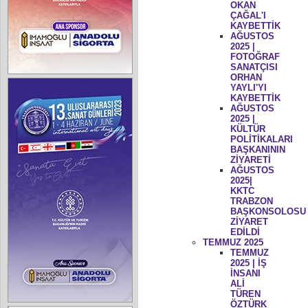
OKAN
ÇAĞAL'I
KAYBETTİK
AĞUSTOS
2025 |
FOTOĞRAF
SANATÇISI
ORHAN
YAYLI'YI
KAYBETTİK
AĞUSTOS
2025 |
KÜLTÜR
POLİTİKALARI
BAŞKANININ
ZİYARETİ
AĞUSTOS
2025|
KKTC
TRABZON
BAŞKONSOLOSU
ZİYARET
EDİLDİ
TEMMUZ 2025
TEMMUZ
2025 | İŞ
İNSANI
ALİ
TÜREN
ÖZTÜRK