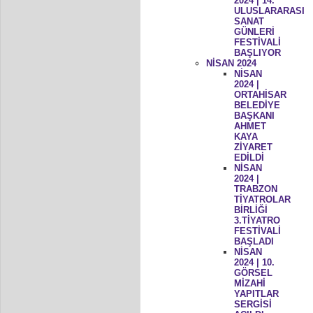
2024 | 14.
ULUSLARARASI
SANAT
GÜNLERİ
FESTİVALİ
BAŞLIYOR
NİSAN 2024
NİSAN
2024 |
ORTAHİSAR
BELEDİYE
BAŞKANI
AHMET
KAYA
ZİYARET
EDİLDİ
NİSAN
2024 |
TRABZON
TİYATROLAR
BİRLİĞİ
3.TİYATRO
FESTİVALİ
BAŞLADI
NİSAN
2024 | 10.
GÖRSEL
MİZAHİ
YAPITLAR
SERGİSİ