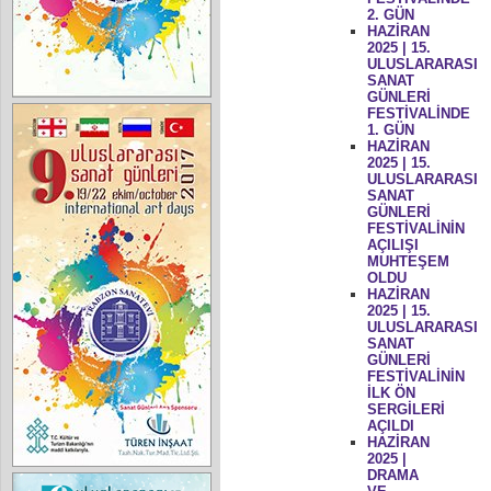
2. GÜN
HAZİRAN
2025 | 15.
ULUSLARARASI
SANAT
GÜNLERİ
FESTİVALİNDE
1. GÜN
HAZİRAN
2025 | 15.
ULUSLARARASI
SANAT
GÜNLERİ
FESTİVALİNİN
AÇILIŞI
MUHTEŞEM
OLDU
HAZİRAN
2025 | 15.
ULUSLARARASI
SANAT
GÜNLERİ
FESTİVALİNİN
İLK ÖN
SERGİLERİ
AÇILDI
HAZİRAN
2025 |
DRAMA