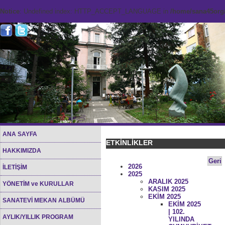
Notice
: Undefined index: HTTP_ACCEPT_LANGUAGE in
/home/sana45org/
ANA SAYFA
ETKİNLİKLER
HAKKIMIZDA
Geri
2026
İLETİŞİM
2025
ARALIK 2025
YÖNETİM ve KURULLAR
KASIM 2025
EKİM 2025
SANATEVİ MEKAN ALBÜMÜ
EKİM 2025
| 102.
AYLIK/YILLIK PROGRAM
YILINDA