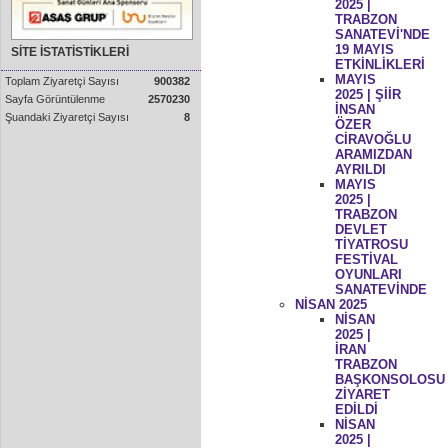
2025 |
TRABZON
SANATEVİ'NDE
19 MAYIS
SİTE İSTATİSTİKLERİ
ETKİNLİKLERİ
MAYIS
Toplam Ziyaretçi Sayısı
900382
2025 | ŞİİR
Sayfa Görüntülenme
2570230
İNSAN
Şuandaki Ziyaretçi Sayısı
8
ÖZER
CİRAVOĞLU
ARAMIZDAN
AYRILDI
MAYIS
2025 |
TRABZON
DEVLET
TİYATROSU
FESTİVAL
OYUNLARI
SANATEVİNDE
NİSAN 2025
NİSAN
2025 |
İRAN
TRABZON
BAŞKONSOLOSU
ZİYARET
EDİLDİ
NİSAN
2025 |