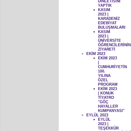
DİNLETİSİNİ
YAPTIK
KASIM
2023 |
KARADENİZ
EDEBİYAT
BULUŞMALARI
KASIM
2023 |
ÜNİVERSİTE
ÖĞRENCİLERİNİN
ZİYARETİ
EKİM 2023
EKİM 2023
|
CUMHURİYETİN
100.
YILINA
ÖZEL
PROGRAM
EKİM 2023
| KONUK
TİYATRO
"GÖÇ
HAYALLER
KUMPANYASI"
EYLÜL 2023
EYLÜL
2023 |
TEŞEKKÜR