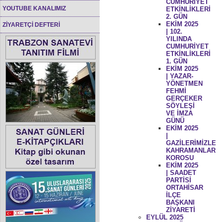
CUMHURİYET
YOUTUBE KANALIMIZ
ETKİNLİKLERİ
2. GÜN
EKİM 2025
ZİYARETÇİ DEFTERİ
| 102.
YILINDA
CUMHURİYET
ETKİNLİKLERİ
1. GÜN
EKİM 2025
| YAZAR-
YÖNETMEN
FEHMİ
GERÇEKER
SÖYLEŞİ
VE İMZA
GÜNÜ
EKİM 2025
|
GAZİLERİMİZLE
KAHRAMANLAR
KOROSU
EKİM 2025
| SAADET
PARTİSİ
ORTAHİSAR
İLÇE
BAŞKANI
ZİYARETİ
EYLÜL 2025