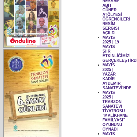
RESSAM
ABİT
GÜNER
ATÖLYESİ
ÖĞRENCİLERİ
RESİM
SERGİSİ
AÇILDI
MAYIS
2025 | 19
MAYIS
ŞİİR
ETKİNLİĞİMİZİ
GERÇEKLEŞTİRD
MAYIS
2025 |
YAZAR
KADİR
AYDEMİR
SANATEVİ'NDE
MAYIS
2025 |
TRABZON
SANATEVİ
TİYATROSU
"MALİKHANE
FAMİLYASI"
OYUNUNU
OYNADI
MAYIS