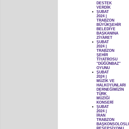
DESTEK
VERDİK
ŞUBAT
2024 |
TRABZON
BÜYÜKŞEHİR
BELEDİYE
BAŞKANINA
ZİYARET
ŞUBAT
2024 |
TRABZON
ŞEHİR
TİYATROSU
"DÜĞÜNBAZ"
OYUNU
ŞUBAT
2024 |
MÜZİK VE
HALKOYUNLARI
DERNEĞİMİZİN
TÜRK
MÜZİĞİ
KONSERİ
ŞUBAT
2024 |
İRAN
TRABZON
BAŞKONSOLOSL
RESEPSİYONU