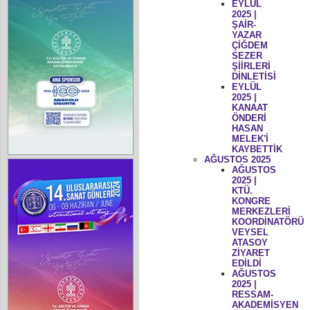
EYLÜL
2025 |
ŞAİR-
YAZAR
ÇİĞDEM
SEZER
ŞİİRLERİ
DİNLETİSİ
EYLÜL
2025 |
KANAAT
ÖNDERİ
HASAN
MELEK'İ
KAYBETTİK
AĞUSTOS 2025
AĞUSTOS
2025 |
KTÜ.
KONGRE
MERKEZLERİ
KOORDİNATÖRÜ
VEYSEL
ATASOY
ZİYARET
EDİLDİ
AĞUSTOS
2025 |
RESSAM-
AKADEMİSYEN