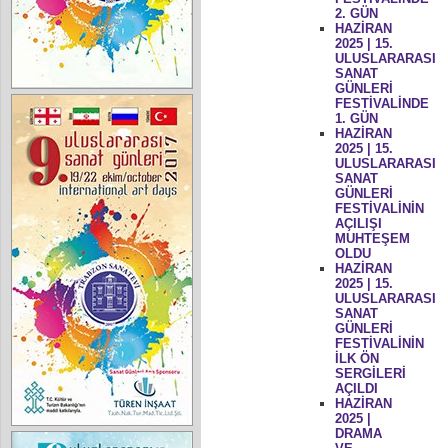
2. GÜN
HAZİRAN
2025 | 15.
ULUSLARARASI
SANAT
GÜNLERİ
FESTİVALİNDE
1. GÜN
HAZİRAN
2025 | 15.
ULUSLARARASI
SANAT
GÜNLERİ
FESTİVALİNİN
AÇILIŞI
MUHTEŞEM
OLDU
HAZİRAN
2025 | 15.
ULUSLARARASI
SANAT
GÜNLERİ
FESTİVALİNİN
İLK ÖN
SERGİLERİ
AÇILDI
HAZİRAN
2025 |
DRAMA