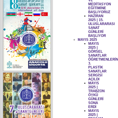
VE
MEDİTASYON
EĞİTİMİNE
BAŞLIYORUZ
HAZİRAN
2025 | 15.
ULUSLARARASI
SANAT
GÜNLERİ
BAŞLIYOR
MAYIS 2025
MAYIS
2025 |
GÖRSEL
SANATLAR
ÖĞRETMENLERİN
3.
PLASTİK
SANATLAR
SERGİSİ
AÇILDI
MAYIS
2025 |
TRABZON
ÖYKÜ
GÜNLERİ
SONA
ERDİ
MAYIS
2025 |