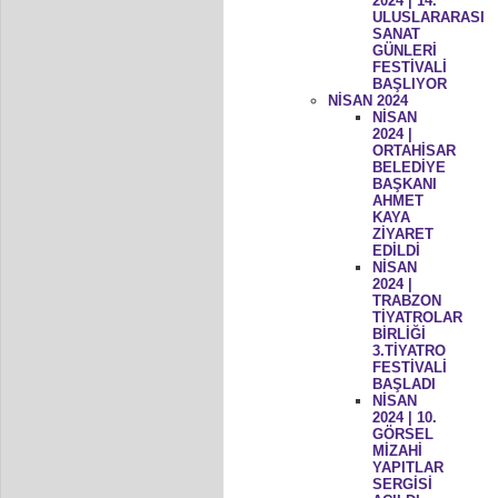
2024 | 14.
ULUSLARARASI
SANAT
GÜNLERİ
FESTİVALİ
BAŞLIYOR
NİSAN 2024
NİSAN
2024 |
ORTAHİSAR
BELEDİYE
BAŞKANI
AHMET
KAYA
ZİYARET
EDİLDİ
NİSAN
2024 |
TRABZON
TİYATROLAR
BİRLİĞİ
3.TİYATRO
FESTİVALİ
BAŞLADI
NİSAN
2024 | 10.
GÖRSEL
MİZAHİ
YAPITLAR
SERGİSİ