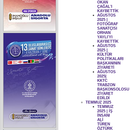
OKAN
ÇAĞAL'I
KAYBETTİK
AĞUSTOS
2025 |
FOTOĞRAF
SANATÇISI
ORHAN
YAYLI'YI
KAYBETTİK
AĞUSTOS
2025 |
KÜLTÜR
POLİTİKALARI
BAŞKANININ
ZİYARETİ
AĞUSTOS
2025|
KKTC
TRABZON
BAŞKONSOLOSU
ZİYARET
EDİLDİ
TEMMUZ 2025
TEMMUZ
2025 | İŞ
İNSANI
ALİ
TÜREN
ÖZTÜRK