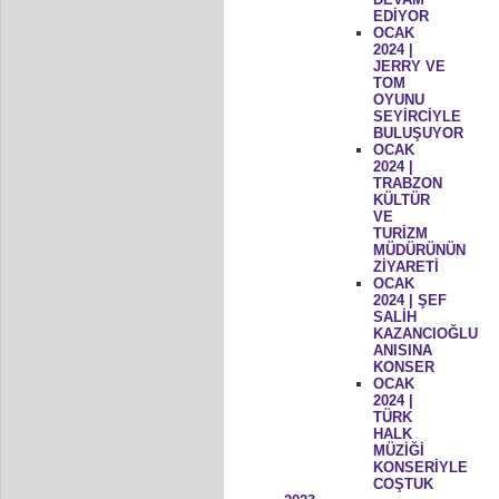
EDİYOR
OCAK
2024 |
JERRY VE
TOM
OYUNU
SEYİRCİYLE
BULUŞUYOR
OCAK
2024 |
TRABZON
KÜLTÜR
VE
TURİZM
MÜDÜRÜNÜN
ZİYARETİ
OCAK
2024 | ŞEF
SALİH
KAZANCIOĞLU
ANISINA
KONSER
OCAK
2024 |
TÜRK
HALK
MÜZİĞİ
KONSERİYLE
COŞTUK