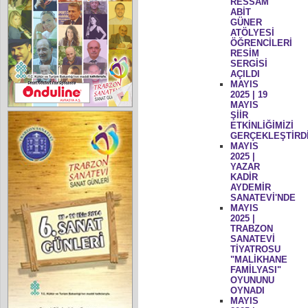
RESSAM
ABİT
GÜNER
ATÖLYESİ
ÖĞRENCİLERİ
RESİM
SERGİSİ
AÇILDI
MAYIS
2025 | 19
MAYIS
ŞİİR
ETKİNLİĞİMİZİ
GERÇEKLEŞTİRD
MAYIS
2025 |
YAZAR
KADİR
AYDEMİR
SANATEVİ'NDE
MAYIS
2025 |
TRABZON
SANATEVİ
TİYATROSU
"MALİKHANE
FAMİLYASI"
OYUNUNU
OYNADI
MAYIS