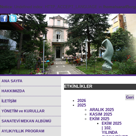
Notice
: Undefined index: HTTP_ACCEPT_LANGUAGE in
/home/sana45org/
ANA SAYFA
ETKİNLİKLER
HAKKIMIZDA
Geri
2026
İLETİŞİM
2025
ARALIK 2025
YÖNETİM ve KURULLAR
KASIM 2025
EKİM 2025
SANATEVİ MEKAN ALBÜMÜ
EKİM 2025
| 102.
AYLIK/YILLIK PROGRAM
YILINDA