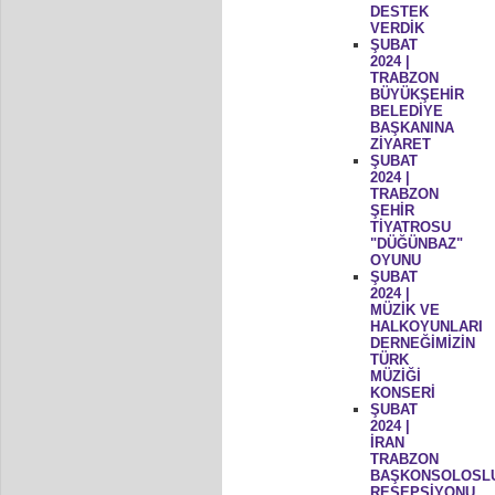
DESTEK
VERDİK
ŞUBAT
2024 |
TRABZON
BÜYÜKŞEHİR
BELEDİYE
BAŞKANINA
ZİYARET
ŞUBAT
2024 |
TRABZON
ŞEHİR
TİYATROSU
"DÜĞÜNBAZ"
OYUNU
ŞUBAT
2024 |
MÜZİK VE
HALKOYUNLARI
DERNEĞİMİZİN
TÜRK
MÜZİĞİ
KONSERİ
ŞUBAT
2024 |
İRAN
TRABZON
BAŞKONSOLOSL
RESEPSİYONU