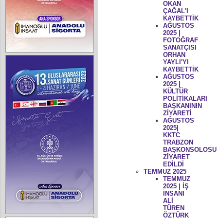
OKAN
ÇAĞAL'I
KAYBETTİK
AĞUSTOS
2025 |
FOTOĞRAF
SANATÇISI
ORHAN
YAYLI'YI
KAYBETTİK
AĞUSTOS
2025 |
KÜLTÜR
POLİTİKALARI
BAŞKANININ
ZİYARETİ
AĞUSTOS
2025|
KKTC
TRABZON
BAŞKONSOLOSU
ZİYARET
EDİLDİ
TEMMUZ 2025
TEMMUZ
2025 | İŞ
İNSANI
ALİ
TÜREN
ÖZTÜRK