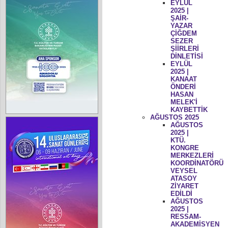
EYLÜL
2025 |
ŞAİR-
YAZAR
ÇİĞDEM
SEZER
ŞİİRLERİ
DİNLETİSİ
EYLÜL
2025 |
KANAAT
ÖNDERİ
HASAN
MELEK'İ
KAYBETTİK
AĞUSTOS 2025
AĞUSTOS
2025 |
KTÜ.
KONGRE
MERKEZLERİ
KOORDİNATÖRÜ
VEYSEL
ATASOY
ZİYARET
EDİLDİ
AĞUSTOS
2025 |
RESSAM-
AKADEMİSYEN