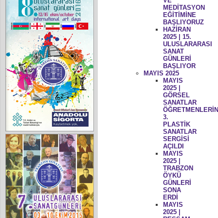
VE
MEDİTASYON
EĞİTİMİNE
BAŞLIYORUZ
HAZİRAN
2025 | 15.
ULUSLARARASI
SANAT
GÜNLERİ
BAŞLIYOR
MAYIS 2025
MAYIS
2025 |
GÖRSEL
SANATLAR
ÖĞRETMENLERİN
3.
PLASTİK
SANATLAR
SERGİSİ
AÇILDI
MAYIS
2025 |
TRABZON
ÖYKÜ
GÜNLERİ
SONA
ERDİ
MAYIS
2025 |