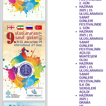
2. GÜN
HAZİRAN
2025 | 15.
ULUSLARARASI
SANAT
GÜNLERİ
FESTİVALİNDE
1. GÜN
HAZİRAN
2025 | 15.
ULUSLARARASI
SANAT
GÜNLERİ
FESTİVALİNİN
AÇILIŞI
MUHTEŞEM
OLDU
HAZİRAN
2025 | 15.
ULUSLARARASI
SANAT
GÜNLERİ
FESTİVALİNİN
İLK ÖN
SERGİLERİ
AÇILDI
HAZİRAN
2025 |
DRAMA