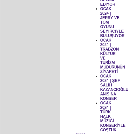
EDİYOR
OCAK
2024 |
JERRY VE
TOM
OYUNU
SEYİRCİYLE
BULUŞUYOR
OCAK
2024 |
TRABZON
KÜLTÜR
VE
TURİZM
MÜDÜRÜNÜN
ZİYARETİ
OCAK
2024 | ŞEF
SALİH
KAZANCIOĞLU
ANISINA
KONSER
OCAK
2024 |
TÜRK
HALK
MÜZİĞİ
KONSERİYLE
COŞTUK