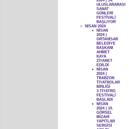
2024 | 14.
ULUSLARARASI
SANAT
GÜNLERİ
FESTİVALİ
BAŞLIYOR
NİSAN 2024
NİSAN
2024 |
ORTAHİSAR
BELEDİYE
BAŞKANI
AHMET
KAYA
ZİYARET
EDİLDİ
NİSAN
2024 |
TRABZON
TİYATROLAR
BİRLİĞİ
3.TİYATRO
FESTİVALİ
BAŞLADI
NİSAN
2024 | 10.
GÖRSEL
MİZAHİ
YAPITLAR
SERGİSİ