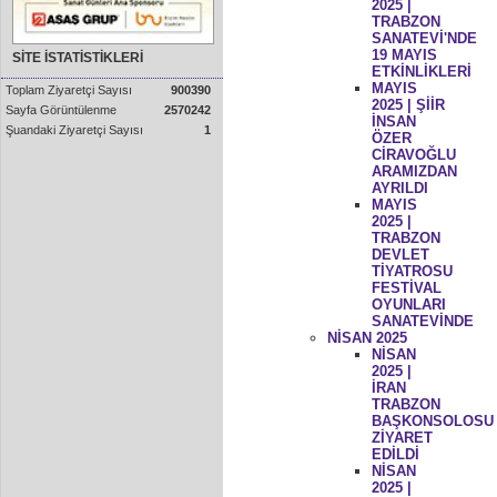
2025 |
TRABZON
SANATEVİ'NDE
19 MAYIS
SİTE İSTATİSTİKLERİ
ETKİNLİKLERİ
MAYIS
Toplam Ziyaretçi Sayısı
900390
2025 | ŞİİR
Sayfa Görüntülenme
2570242
İNSAN
Şuandaki Ziyaretçi Sayısı
1
ÖZER
CİRAVOĞLU
ARAMIZDAN
AYRILDI
MAYIS
2025 |
TRABZON
DEVLET
TİYATROSU
FESTİVAL
OYUNLARI
SANATEVİNDE
NİSAN 2025
NİSAN
2025 |
İRAN
TRABZON
BAŞKONSOLOSU
ZİYARET
EDİLDİ
NİSAN
2025 |