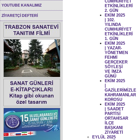
CUMHURİYET
YOUTUBE KANALIMIZ
ETKİNLİKLERİ
2. GÜN
EKİM 2025
ZİYARETÇİ DEFTERİ
| 102.
YILINDA
CUMHURİYET
ETKİNLİKLERİ
1. GÜN
EKİM 2025
| YAZAR-
YÖNETMEN
FEHMİ
GERÇEKER
SÖYLEŞİ
VE İMZA
GÜNÜ
EKİM 2025
|
GAZİLERİMİZLE
KAHRAMANLAR
KOROSU
EKİM 2025
| SAADET
PARTİSİ
ORTAHİSAR
İLÇE
BAŞKANI
ZİYARETİ
EYLÜL 2025