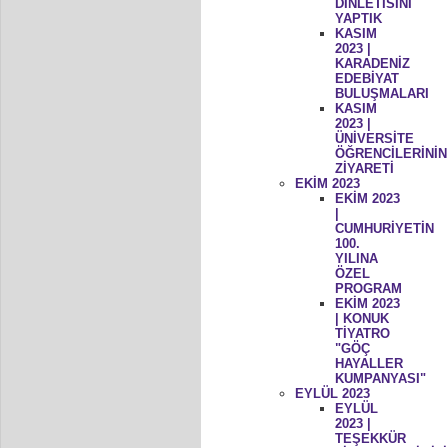
DİNLETİSİNİ
YAPTIK
KASIM
2023 |
KARADENİZ
EDEBİYAT
BULUŞMALARI
KASIM
2023 |
ÜNİVERSİTE
ÖĞRENCİLERİNİN
ZİYARETİ
EKİM 2023
EKİM 2023
|
CUMHURİYETİN
100.
YILINA
ÖZEL
PROGRAM
EKİM 2023
| KONUK
TİYATRO
"GÖÇ
HAYALLER
KUMPANYASI"
EYLÜL 2023
EYLÜL
2023 |
TEŞEKKÜR