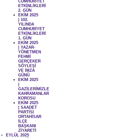
CUMHURİYET
ETKİNLİKLERİ
2. GÜN
EKİM 2025
| 102.
YILINDA
CUMHURİYET
ETKİNLİKLERİ
1. GÜN
EKİM 2025
| YAZAR-
YÖNETMEN
FEHMİ
GERÇEKER
SÖYLEŞİ
VE İMZA
GÜNÜ
EKİM 2025
|
GAZİLERİMİZLE
KAHRAMANLAR
KOROSU
EKİM 2025
| SAADET
PARTİSİ
ORTAHİSAR
İLÇE
BAŞKANI
ZİYARETİ
EYLÜL 2025