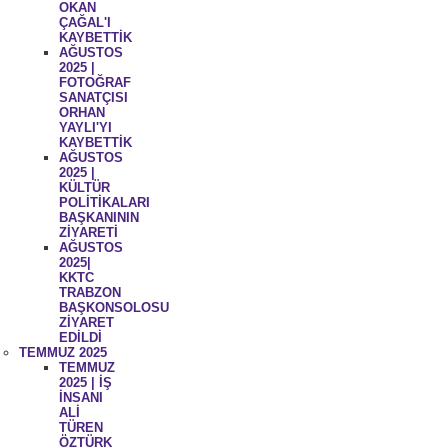
OKAN
ÇAĞAL'I
KAYBETTİK
AĞUSTOS
2025 |
FOTOĞRAF
SANATÇISI
ORHAN
YAYLI'YI
KAYBETTİK
AĞUSTOS
2025 |
KÜLTÜR
POLİTİKALARI
BAŞKANININ
ZİYARETİ
AĞUSTOS
2025|
KKTC
TRABZON
BAŞKONSOLOSU
ZİYARET
EDİLDİ
TEMMUZ 2025
TEMMUZ
2025 | İŞ
İNSANI
ALİ
TÜREN
ÖZTÜRK