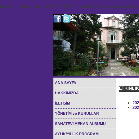
Notice
: Undefined index: HTTP_ACCEPT_LANGUAGE in
/home/sana45org/
ANA SAYFA
ETKİNLİ
HAKKIMIZDA
202
İLETİŞİM
202
YÖNETİM ve KURULLAR
SANATEVİ MEKAN ALBÜMÜ
AYLIK/YILLIK PROGRAM