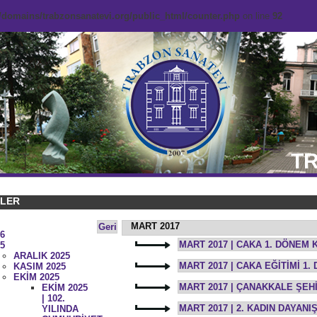
domains/trabzonsanatevi.org/public_html/counter.php
on line
92
TR
KLER
MART 2017
Geri
6
MART 2017 | CAKA 1. DÖNEM 
5
ARALIK 2025
MART 2017 | CAKA EĞİTİMİ 1
KASIM 2025
EKİM 2025
MART 2017 | ÇANAKKALE ŞEHİ
EKİM 2025
| 102.
MART 2017 | 2. KADIN DAYANI
YILINDA