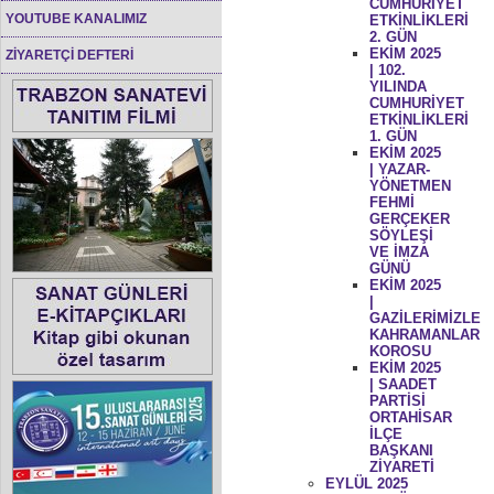
CUMHURİYET
YOUTUBE KANALIMIZ
ETKİNLİKLERİ
2. GÜN
EKİM 2025
ZİYARETÇİ DEFTERİ
| 102.
YILINDA
CUMHURİYET
ETKİNLİKLERİ
1. GÜN
EKİM 2025
| YAZAR-
YÖNETMEN
FEHMİ
GERÇEKER
SÖYLEŞİ
VE İMZA
GÜNÜ
EKİM 2025
|
GAZİLERİMİZLE
KAHRAMANLAR
KOROSU
EKİM 2025
| SAADET
PARTİSİ
ORTAHİSAR
İLÇE
BAŞKANI
ZİYARETİ
EYLÜL 2025