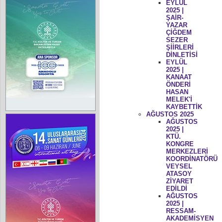
EYLÜL
2025 |
ŞAİR-
YAZAR
ÇİĞDEM
SEZER
ŞİİRLERİ
DİNLETİSİ
EYLÜL
2025 |
KANAAT
ÖNDERİ
HASAN
MELEK'İ
KAYBETTİK
AĞUSTOS 2025
AĞUSTOS
2025 |
KTÜ.
KONGRE
MERKEZLERİ
KOORDİNATÖRÜ
VEYSEL
ATASOY
ZİYARET
EDİLDİ
AĞUSTOS
2025 |
RESSAM-
AKADEMİSYEN