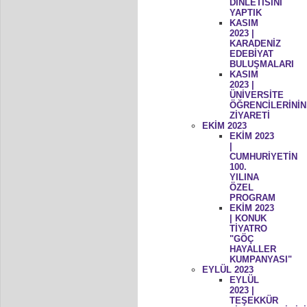
DİNLETİSİNİ
YAPTIK
KASIM
2023 |
KARADENİZ
EDEBİYAT
BULUŞMALARI
KASIM
2023 |
ÜNİVERSİTE
ÖĞRENCİLERİNİN
ZİYARETİ
EKİM 2023
EKİM 2023
|
CUMHURİYETİN
100.
YILINA
ÖZEL
PROGRAM
EKİM 2023
| KONUK
TİYATRO
"GÖÇ
HAYALLER
KUMPANYASI"
EYLÜL 2023
EYLÜL
2023 |
TEŞEKKÜR