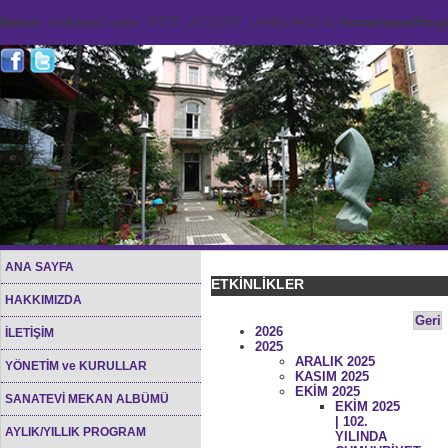
Notice
: Undefined index: HTTP_ACCEPT_LANGUAGE in
/home/sana45org/
ANA SAYFA
ETKİNLİKLER
HAKKIMIZDA
Geri
2026
İLETİŞİM
2025
ARALIK 2025
YÖNETİM ve KURULLAR
KASIM 2025
EKİM 2025
SANATEVİ MEKAN ALBÜMÜ
EKİM 2025
| 102.
AYLIK/YILLIK PROGRAM
YILINDA