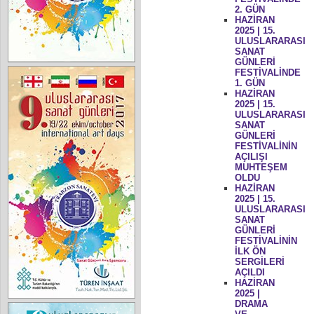
2. GÜN
HAZİRAN
2025 | 15.
ULUSLARARASI
SANAT
GÜNLERİ
FESTİVALİNDE
1. GÜN
HAZİRAN
2025 | 15.
ULUSLARARASI
SANAT
GÜNLERİ
FESTİVALİNİN
AÇILIŞI
MUHTEŞEM
OLDU
HAZİRAN
2025 | 15.
ULUSLARARASI
SANAT
GÜNLERİ
FESTİVALİNİN
İLK ÖN
SERGİLERİ
AÇILDI
HAZİRAN
2025 |
DRAMA