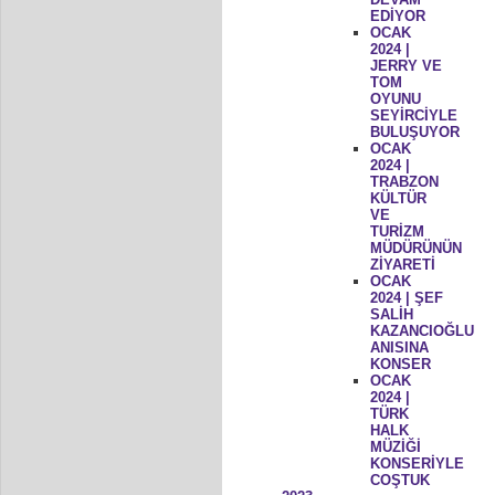
EDİYOR
OCAK
2024 |
JERRY VE
TOM
OYUNU
SEYİRCİYLE
BULUŞUYOR
OCAK
2024 |
TRABZON
KÜLTÜR
VE
TURİZM
MÜDÜRÜNÜN
ZİYARETİ
OCAK
2024 | ŞEF
SALİH
KAZANCIOĞLU
ANISINA
KONSER
OCAK
2024 |
TÜRK
HALK
MÜZİĞİ
KONSERİYLE
COŞTUK