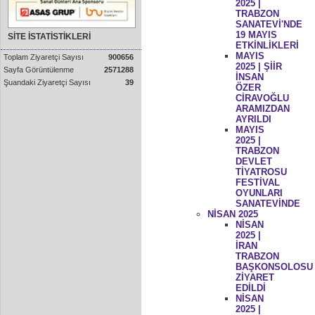
2025 |
TRABZON
SANATEVİ'NDE
19 MAYIS
SİTE İSTATİSTİKLERİ
ETKİNLİKLERİ
MAYIS
Toplam Ziyaretçi Sayısı
900656
2025 | ŞİİR
Sayfa Görüntülenme
2571288
İNSAN
Şuandaki Ziyaretçi Sayısı
39
ÖZER
CİRAVOĞLU
ARAMIZDAN
AYRILDI
MAYIS
2025 |
TRABZON
DEVLET
TİYATROSU
FESTİVAL
OYUNLARI
SANATEVİNDE
NİSAN 2025
NİSAN
2025 |
İRAN
TRABZON
BAŞKONSOLOSU
ZİYARET
EDİLDİ
NİSAN
2025 |