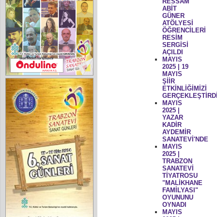
RESSAM
ABİT
GÜNER
ATÖLYESİ
ÖĞRENCİLERİ
RESİM
SERGİSİ
AÇILDI
MAYIS
2025 | 19
MAYIS
ŞİİR
ETKİNLİĞİMİZİ
GERÇEKLEŞTİRD
MAYIS
2025 |
YAZAR
KADİR
AYDEMİR
SANATEVİ'NDE
MAYIS
2025 |
TRABZON
SANATEVİ
TİYATROSU
"MALİKHANE
FAMİLYASI"
OYUNUNU
OYNADI
MAYIS