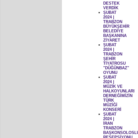
DESTEK
VERDİK
ŞUBAT
2024 |
TRABZON
BÜYÜKŞEHİR
BELEDİYE
BAŞKANINA
ZİYARET
ŞUBAT
2024 |
TRABZON
ŞEHİR
TİYATROSU
"DÜĞÜNBAZ"
OYUNU
ŞUBAT
2024 |
MÜZİK VE
HALKOYUNLARI
DERNEĞİMİZİN
TÜRK
MÜZİĞİ
KONSERİ
ŞUBAT
2024 |
İRAN
TRABZON
BAŞKONSOLOSL
RESEPSİYONU