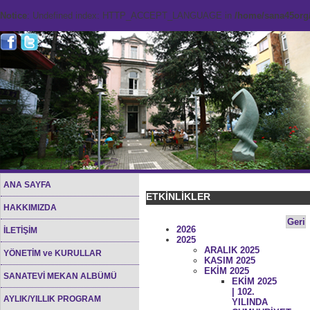
Notice
: Undefined index: HTTP_ACCEPT_LANGUAGE in
/home/sana45org/
ANA SAYFA
ETKİNLİKLER
HAKKIMIZDA
Geri
2026
İLETİŞİM
2025
ARALIK 2025
YÖNETİM ve KURULLAR
KASIM 2025
EKİM 2025
SANATEVİ MEKAN ALBÜMÜ
EKİM 2025
| 102.
AYLIK/YILLIK PROGRAM
YILINDA