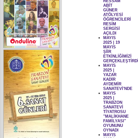
RESSAM
ABİT
GÜNER
ATÖLYESİ
ÖĞRENCİLERİ
RESİM
SERGİSİ
AÇILDI
MAYIS
2025 | 19
MAYIS
ŞİİR
ETKİNLİĞİMİZİ
GERÇEKLEŞTİRD
MAYIS
2025 |
YAZAR
KADİR
AYDEMİR
SANATEVİ'NDE
MAYIS
2025 |
TRABZON
SANATEVİ
TİYATROSU
"MALİKHANE
FAMİLYASI"
OYUNUNU
OYNADI
MAYIS