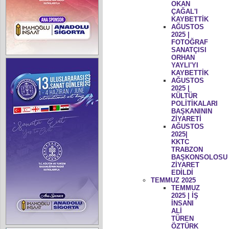
OKAN
ÇAĞAL'I
KAYBETTİK
AĞUSTOS
2025 |
FOTOĞRAF
SANATÇISI
ORHAN
YAYLI'YI
KAYBETTİK
AĞUSTOS
2025 |
KÜLTÜR
POLİTİKALARI
BAŞKANININ
ZİYARETİ
AĞUSTOS
2025|
KKTC
TRABZON
BAŞKONSOLOSU
ZİYARET
EDİLDİ
TEMMUZ 2025
TEMMUZ
2025 | İŞ
İNSANI
ALİ
TÜREN
ÖZTÜRK