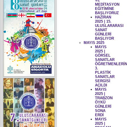
VE
MEDİTASYON
EĞİTİMİNE
BAŞLIYORUZ
HAZİRAN
2025 | 15.
ULUSLARARASI
SANAT
GÜNLERİ
BAŞLIYOR
MAYIS 2025
MAYIS
2025 |
GÖRSEL
SANATLAR
ÖĞRETMENLERİN
3.
PLASTİK
SANATLAR
SERGİSİ
AÇILDI
MAYIS
2025 |
TRABZON
ÖYKÜ
GÜNLERİ
SONA
ERDİ
MAYIS
2025 |