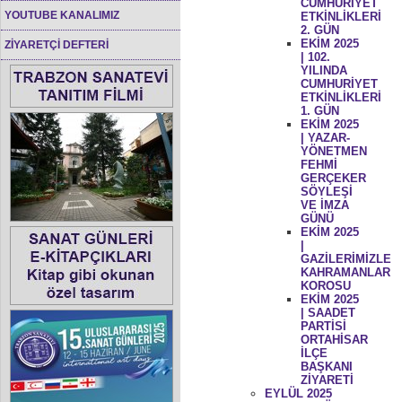
CUMHURİYET
YOUTUBE KANALIMIZ
ETKİNLİKLERİ
2. GÜN
EKİM 2025
ZİYARETÇİ DEFTERİ
| 102.
YILINDA
CUMHURİYET
ETKİNLİKLERİ
1. GÜN
EKİM 2025
| YAZAR-
YÖNETMEN
FEHMİ
GERÇEKER
SÖYLEŞİ
VE İMZA
GÜNÜ
EKİM 2025
|
GAZİLERİMİZLE
KAHRAMANLAR
KOROSU
EKİM 2025
| SAADET
PARTİSİ
ORTAHİSAR
İLÇE
BAŞKANI
ZİYARETİ
EYLÜL 2025