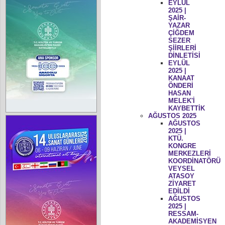
EYLÜL
2025 |
ŞAİR-
YAZAR
ÇİĞDEM
SEZER
ŞİİRLERİ
DİNLETİSİ
EYLÜL
2025 |
KANAAT
ÖNDERİ
HASAN
MELEK'İ
KAYBETTİK
AĞUSTOS 2025
AĞUSTOS
2025 |
KTÜ.
KONGRE
MERKEZLERİ
KOORDİNATÖRÜ
VEYSEL
ATASOY
ZİYARET
EDİLDİ
AĞUSTOS
2025 |
RESSAM-
AKADEMİSYEN