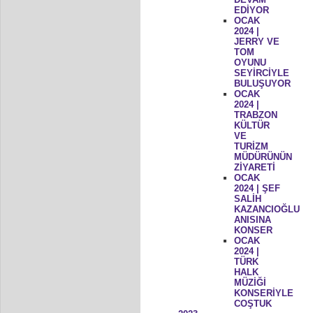
EDİYOR
OCAK
2024 |
JERRY VE
TOM
OYUNU
SEYİRCİYLE
BULUŞUYOR
OCAK
2024 |
TRABZON
KÜLTÜR
VE
TURİZM
MÜDÜRÜNÜN
ZİYARETİ
OCAK
2024 | ŞEF
SALİH
KAZANCIOĞLU
ANISINA
KONSER
OCAK
2024 |
TÜRK
HALK
MÜZİĞİ
KONSERİYLE
COŞTUK