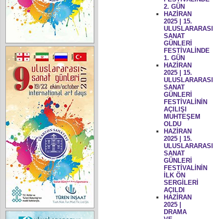
2. GÜN
HAZİRAN
2025 | 15.
ULUSLARARASI
SANAT
GÜNLERİ
FESTİVALİNDE
1. GÜN
HAZİRAN
2025 | 15.
ULUSLARARASI
SANAT
GÜNLERİ
FESTİVALİNİN
AÇILIŞI
MUHTEŞEM
OLDU
HAZİRAN
2025 | 15.
ULUSLARARASI
SANAT
GÜNLERİ
FESTİVALİNİN
İLK ÖN
SERGİLERİ
AÇILDI
HAZİRAN
2025 |
DRAMA