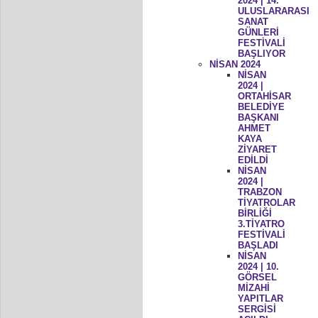
2024 | 14.
ULUSLARARASI
SANAT
GÜNLERİ
FESTİVALİ
BAŞLIYOR
NİSAN 2024
NİSAN
2024 |
ORTAHİSAR
BELEDİYE
BAŞKANI
AHMET
KAYA
ZİYARET
EDİLDİ
NİSAN
2024 |
TRABZON
TİYATROLAR
BİRLİĞİ
3.TİYATRO
FESTİVALİ
BAŞLADI
NİSAN
2024 | 10.
GÖRSEL
MİZAHİ
YAPITLAR
SERGİSİ