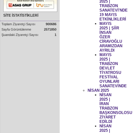
2025 |
TRABZON
SANATEVİ'NDE
19 MAYIS
SİTE İSTATİSTİKLERİ
ETKİNLİKLERİ
MAYIS
Toplam Ziyaretçi Sayısı
900686
2025 | ŞİİR
Sayfa Görüntülenme
2571850
İNSAN
Şuandaki Ziyaretçi Sayısı
1
ÖZER
CİRAVOĞLU
ARAMIZDAN
AYRILDI
MAYIS
2025 |
TRABZON
DEVLET
TİYATROSU
FESTİVAL
OYUNLARI
SANATEVİNDE
NİSAN 2025
NİSAN
2025 |
İRAN
TRABZON
BAŞKONSOLOSU
ZİYARET
EDİLDİ
NİSAN
2025 |