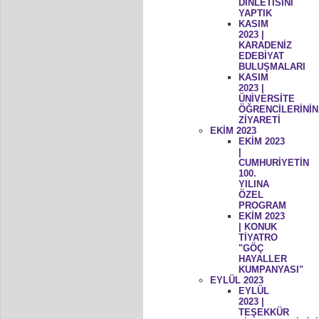
DİNLETİSİNİ
YAPTIK
KASIM
2023 |
KARADENİZ
EDEBİYAT
BULUŞMALARI
KASIM
2023 |
ÜNİVERSİTE
ÖĞRENCİLERİNİN
ZİYARETİ
EKİM 2023
EKİM 2023
|
CUMHURİYETİN
100.
YILINA
ÖZEL
PROGRAM
EKİM 2023
| KONUK
TİYATRO
"GÖÇ
HAYALLER
KUMPANYASI"
EYLÜL 2023
EYLÜL
2023 |
TEŞEKKÜR