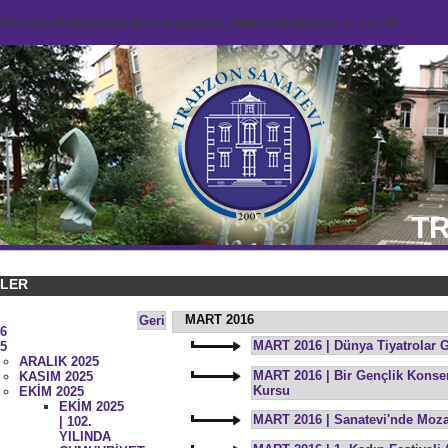
domains/trabzonsanatevi.org/public_html/counter.php
on line
92
TR
KLER
MART 2016
Geri
6
MART 2016 | Dünya Tiyatrolar 
5
ARALIK 2025
MART 2016 | Bir Gençlik Konseri
KASIM 2025
Kursu
EKİM 2025
EKİM 2025
MART 2016 | Sanatevi'nde Mozai
| 102.
YILINDA