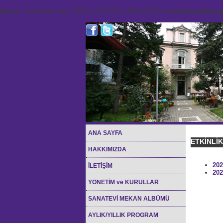
Notice
: Undefined index: HTTP_ACCEPT_LANGUAGE in
/home/sana45org/
ANA SAYFA
ETKİNLİ
HAKKIMIZDA
202
İLETİŞİM
202
YÖNETİM ve KURULLAR
SANATEVİ MEKAN ALBÜMÜ
AYLIK/YILLIK PROGRAM