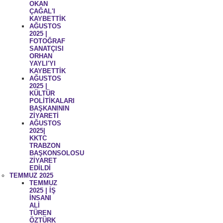
OKAN
ÇAĞAL'I
KAYBETTİK
AĞUSTOS
2025 |
FOTOĞRAF
SANATÇISI
ORHAN
YAYLI'YI
KAYBETTİK
AĞUSTOS
2025 |
KÜLTÜR
POLİTİKALARI
BAŞKANININ
ZİYARETİ
AĞUSTOS
2025|
KKTC
TRABZON
BAŞKONSOLOSU
ZİYARET
EDİLDİ
TEMMUZ 2025
TEMMUZ
2025 | İŞ
İNSANI
ALİ
TÜREN
ÖZTÜRK