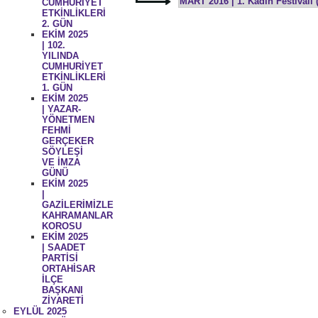
MART 2016 | 1. Kadın Festivali 
CUMHURİYET
ETKİNLİKLERİ
2. GÜN
EKİM 2025
| 102.
YILINDA
CUMHURİYET
ETKİNLİKLERİ
1. GÜN
EKİM 2025
| YAZAR-
YÖNETMEN
FEHMİ
GERÇEKER
SÖYLEŞİ
VE İMZA
GÜNÜ
EKİM 2025
|
GAZİLERİMİZLE
KAHRAMANLAR
KOROSU
EKİM 2025
| SAADET
PARTİSİ
ORTAHİSAR
İLÇE
BAŞKANI
ZİYARETİ
EYLÜL 2025