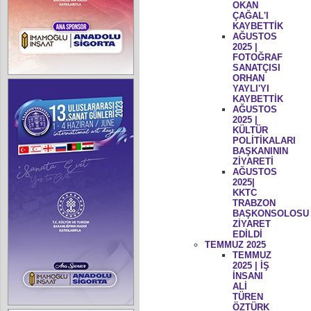
OKAN
ÇAĞAL'I
KAYBETTİK
AĞUSTOS
2025 |
FOTOĞRAF
SANATÇISI
ORHAN
YAYLI'YI
KAYBETTİK
AĞUSTOS
2025 |
KÜLTÜR
POLİTİKALARI
BAŞKANININ
ZİYARETİ
AĞUSTOS
2025|
KKTC
TRABZON
BAŞKONSOLOSU
ZİYARET
EDİLDİ
TEMMUZ 2025
TEMMUZ
2025 | İŞ
İNSANI
ALİ
TÜREN
ÖZTÜRK