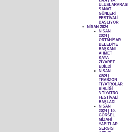
2024 | 14.
ULUSLARARASI
SANAT
GÜNLERİ
FESTİVALİ
BAŞLIYOR
NİSAN 2024
NİSAN
2024 |
ORTAHİSAR
BELEDİYE
BAŞKANI
AHMET
KAYA
ZİYARET
EDİLDİ
NİSAN
2024 |
TRABZON
TİYATROLAR
BİRLİĞİ
3.TİYATRO
FESTİVALİ
BAŞLADI
NİSAN
2024 | 10.
GÖRSEL
MİZAHİ
YAPITLAR
SERGİSİ