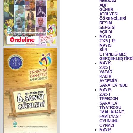
RESSAM
ABİT
GÜNER
ATÖLYESİ
ÖĞRENCİLERİ
RESİM
SERGİSİ
AÇILDI
MAYIS
2025 | 19
MAYIS
ŞİİR
ETKİNLİĞİMİZİ
GERÇEKLEŞTİRD
MAYIS
2025 |
YAZAR
KADİR
AYDEMİR
SANATEVİ'NDE
MAYIS
2025 |
TRABZON
SANATEVİ
TİYATROSU
"MALİKHANE
FAMİLYASI"
OYUNUNU
OYNADI
MAYIS