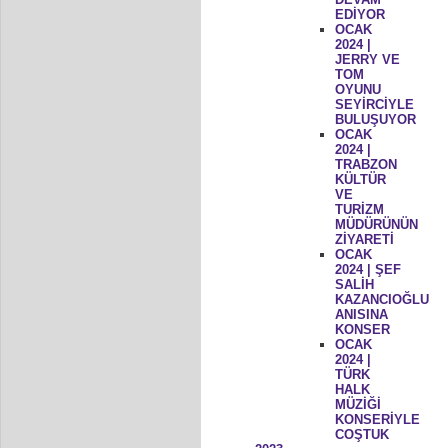
EDİYOR
OCAK
2024 |
JERRY VE
TOM
OYUNU
SEYİRCİYLE
BULUŞUYOR
OCAK
2024 |
TRABZON
KÜLTÜR
VE
TURİZM
MÜDÜRÜNÜN
ZİYARETİ
OCAK
2024 | ŞEF
SALİH
KAZANCIOĞLU
ANISINA
KONSER
OCAK
2024 |
TÜRK
HALK
MÜZİĞİ
KONSERİYLE
COŞTUK