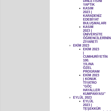
DİNLETİSİNİ
YAPTIK
KASIM
2023 |
KARADENİZ
EDEBİYAT
BULUŞMALARI
KASIM
2023 |
ÜNİVERSİTE
ÖĞRENCİLERİNİN
ZİYARETİ
EKİM 2023
EKİM 2023
|
CUMHURİYETİN
100.
YILINA
ÖZEL
PROGRAM
EKİM 2023
| KONUK
TİYATRO
"GÖÇ
HAYALLER
KUMPANYASI"
EYLÜL 2023
EYLÜL
2023 |
TEŞEKKÜR