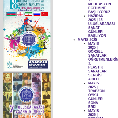
VE
MEDİTASYON
EĞİTİMİNE
BAŞLIYORUZ
HAZİRAN
2025 | 15.
ULUSLARARASI
SANAT
GÜNLERİ
BAŞLIYOR
MAYIS 2025
MAYIS
2025 |
GÖRSEL
SANATLAR
ÖĞRETMENLERİN
3.
PLASTİK
SANATLAR
SERGİSİ
AÇILDI
MAYIS
2025 |
TRABZON
ÖYKÜ
GÜNLERİ
SONA
ERDİ
MAYIS
2025 |