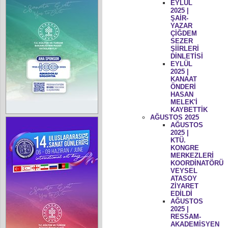
EYLÜL
2025 |
ŞAİR-
YAZAR
ÇİĞDEM
SEZER
ŞİİRLERİ
DİNLETİSİ
EYLÜL
2025 |
KANAAT
ÖNDERİ
HASAN
MELEK'İ
KAYBETTİK
AĞUSTOS 2025
AĞUSTOS
2025 |
KTÜ.
KONGRE
MERKEZLERİ
KOORDİNATÖRÜ
VEYSEL
ATASOY
ZİYARET
EDİLDİ
AĞUSTOS
2025 |
RESSAM-
AKADEMİSYEN