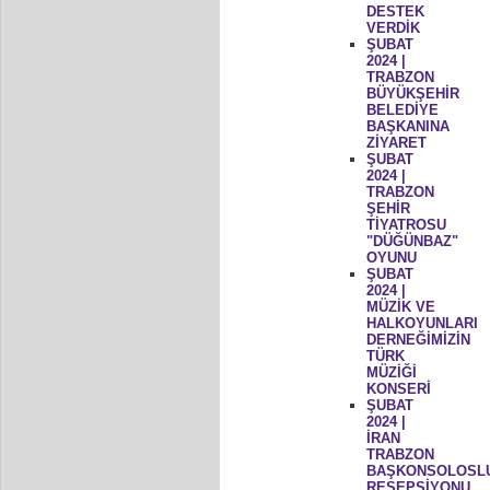
DESTEK
VERDİK
ŞUBAT
2024 |
TRABZON
BÜYÜKŞEHİR
BELEDİYE
BAŞKANINA
ZİYARET
ŞUBAT
2024 |
TRABZON
ŞEHİR
TİYATROSU
"DÜĞÜNBAZ"
OYUNU
ŞUBAT
2024 |
MÜZİK VE
HALKOYUNLARI
DERNEĞİMİZİN
TÜRK
MÜZİĞİ
KONSERİ
ŞUBAT
2024 |
İRAN
TRABZON
BAŞKONSOLOSL
RESEPSİYONU