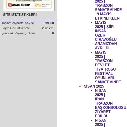
2025 |
TRABZON
SANATEVİ'NDE
19 MAYIS
SİTE İSTATİSTİKLERİ
ETKİNLİKLERİ
MAYIS
Toplam Ziyaretçi Sayısı
899300
2025 | ŞİİR
Sayfa Görüntülenme
2561221
İNSAN
Şuandaki Ziyaretçi Sayısı
6
ÖZER
CİRAVOĞLU
ARAMIZDAN
AYRILDI
MAYIS
2025 |
TRABZON
DEVLET
TİYATROSU
FESTİVAL
OYUNLARI
SANATEVİNDE
NİSAN 2025
NİSAN
2025 |
İRAN
TRABZON
BAŞKONSOLOSU
ZİYARET
EDİLDİ
NİSAN
2025 |