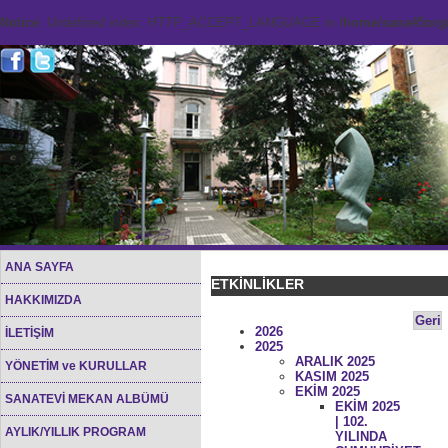
Notice
: Undefined index: HTTP_ACCEPT_LANGUAGE in
/home/sana45org/
ANA SAYFA
ETKİNLİKLER
HAKKIMIZDA
Geri
2026
İLETİŞİM
2025
ARALIK 2025
YÖNETİM ve KURULLAR
KASIM 2025
EKİM 2025
SANATEVİ MEKAN ALBÜMÜ
EKİM 2025
| 102.
AYLIK/YILLIK PROGRAM
YILINDA