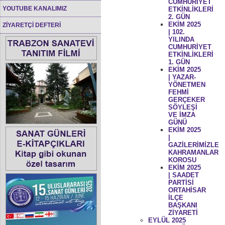
CUMHURİYET
YOUTUBE KANALIMIZ
ETKİNLİKLERİ
2. GÜN
EKİM 2025
ZİYARETÇİ DEFTERİ
| 102.
YILINDA
CUMHURİYET
ETKİNLİKLERİ
1. GÜN
EKİM 2025
| YAZAR-
YÖNETMEN
FEHMİ
GERÇEKER
SÖYLEŞİ
VE İMZA
GÜNÜ
EKİM 2025
|
GAZİLERİMİZLE
KAHRAMANLAR
KOROSU
EKİM 2025
| SAADET
PARTİSİ
ORTAHİSAR
İLÇE
BAŞKANI
ZİYARETİ
EYLÜL 2025