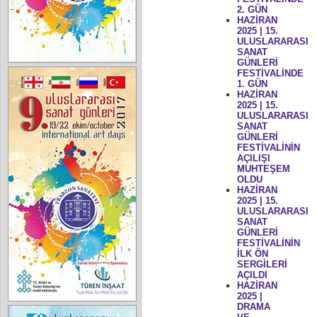
2. GÜN
HAZİRAN
2025 | 15.
ULUSLARARASI
SANAT
GÜNLERİ
FESTİVALİNDE
1. GÜN
HAZİRAN
2025 | 15.
ULUSLARARASI
SANAT
GÜNLERİ
FESTİVALİNİN
AÇILIŞI
MUHTEŞEM
OLDU
HAZİRAN
2025 | 15.
ULUSLARARASI
SANAT
GÜNLERİ
FESTİVALİNİN
İLK ÖN
SERGİLERİ
AÇILDI
HAZİRAN
2025 |
DRAMA