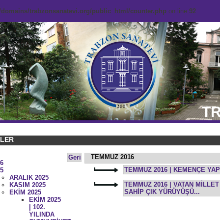
domains/trabzonsanatevi.org/public_html/counter.php
on line
92
TR
KLER
TEMMUZ 2016
Geri
6
TEMMUZ 2016 | KEMENÇE YAP
5
ARALIK 2025
TEMMUZ 2016 | VATAN MİLLE
KASIM 2025
SAHİP ÇIK YÜRÜYÜŞÜ...
EKİM 2025
EKİM 2025
| 102.
YILINDA