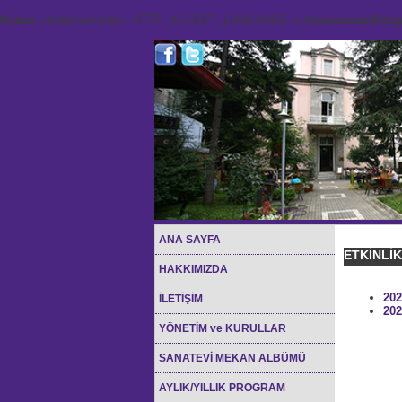
Notice
: Undefined index: HTTP_ACCEPT_LANGUAGE in
/home/sana45org/
ANA SAYFA
ETKİNLİ
HAKKIMIZDA
202
İLETİŞİM
202
YÖNETİM ve KURULLAR
SANATEVİ MEKAN ALBÜMÜ
AYLIK/YILLIK PROGRAM