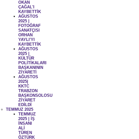
OKAN
ÇAĞAL'I
KAYBETTİK
AĞUSTOS
2025 |
FOTOĞRAF
SANATÇISI
ORHAN
YAYLI'YI
KAYBETTİK
AĞUSTOS
2025 |
KÜLTÜR
POLİTİKALARI
BAŞKANININ
ZİYARETİ
AĞUSTOS
2025|
KKTC
TRABZON
BAŞKONSOLOSU
ZİYARET
EDİLDİ
TEMMUZ 2025
TEMMUZ
2025 | İŞ
İNSANI
ALİ
TÜREN
ÖZTÜRK