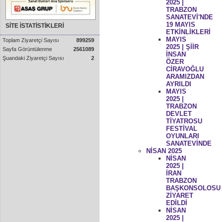
2025 |
TRABZON
SANATEVİ'NDE
19 MAYIS
SİTE İSTATİSTİKLERİ
ETKİNLİKLERİ
MAYIS
Toplam Ziyaretçi Sayısı
899259
2025 | ŞİİR
Sayfa Görüntülenme
2561089
İNSAN
Şuandaki Ziyaretçi Sayısı
2
ÖZER
CİRAVOĞLU
ARAMIZDAN
AYRILDI
MAYIS
2025 |
TRABZON
DEVLET
TİYATROSU
FESTİVAL
OYUNLARI
SANATEVİNDE
NİSAN 2025
NİSAN
2025 |
İRAN
TRABZON
BAŞKONSOLOSU
ZİYARET
EDİLDİ
NİSAN
2025 |