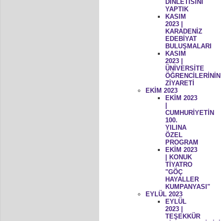
DİNLETİSİNİ
YAPTIK
KASIM
2023 |
KARADENİZ
EDEBİYAT
BULUŞMALARI
KASIM
2023 |
ÜNİVERSİTE
ÖĞRENCİLERİNİN
ZİYARETİ
EKİM 2023
EKİM 2023
|
CUMHURİYETİN
100.
YILINA
ÖZEL
PROGRAM
EKİM 2023
| KONUK
TİYATRO
"GÖÇ
HAYALLER
KUMPANYASI"
EYLÜL 2023
EYLÜL
2023 |
TEŞEKKÜR