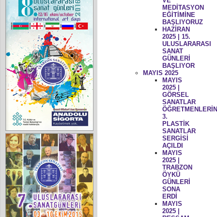
VE
MEDİTASYON
EĞİTİMİNE
BAŞLIYORUZ
HAZİRAN
2025 | 15.
ULUSLARARASI
SANAT
GÜNLERİ
BAŞLIYOR
MAYIS 2025
MAYIS
2025 |
GÖRSEL
SANATLAR
ÖĞRETMENLERİN
3.
PLASTİK
SANATLAR
SERGİSİ
AÇILDI
MAYIS
2025 |
TRABZON
ÖYKÜ
GÜNLERİ
SONA
ERDİ
MAYIS
2025 |