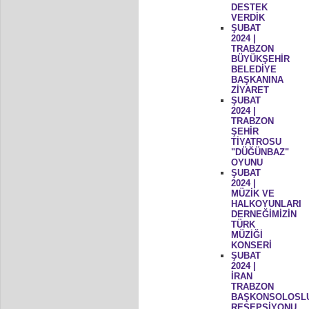
DESTEK
VERDİK
ŞUBAT
2024 |
TRABZON
BÜYÜKŞEHİR
BELEDİYE
BAŞKANINA
ZİYARET
ŞUBAT
2024 |
TRABZON
ŞEHİR
TİYATROSU
"DÜĞÜNBAZ"
OYUNU
ŞUBAT
2024 |
MÜZİK VE
HALKOYUNLARI
DERNEĞİMİZİN
TÜRK
MÜZİĞİ
KONSERİ
ŞUBAT
2024 |
İRAN
TRABZON
BAŞKONSOLOSL
RESEPSİYONU