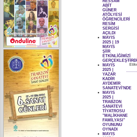
RESSAM
ABİT
GÜNER
ATÖLYESİ
ÖĞRENCİLERİ
RESİM
SERGİSİ
AÇILDI
MAYIS
2025 | 19
MAYIS
ŞİİR
ETKİNLİĞİMİZİ
GERÇEKLEŞTİRD
Etik
MAYIS
2025 |
YAZAR
KADİR
AYDEMİR
SANATEVİ'NDE
MAYIS
2025 |
TRABZON
SANATEVİ
TİYATROSU
"MALİKHANE
FAMİLYASI"
OYUNUNU
OYNADI
MAYIS