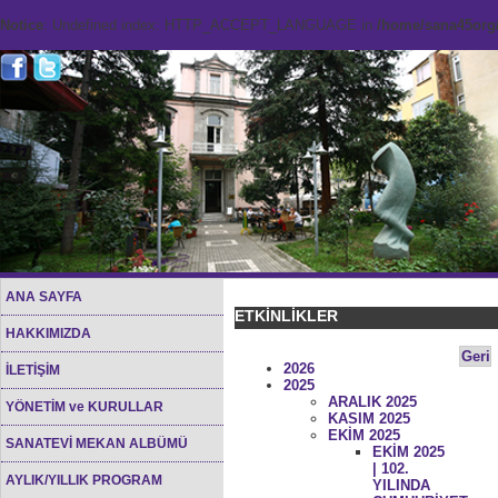
Notice
: Undefined index: HTTP_ACCEPT_LANGUAGE in
/home/sana45org/
ANA SAYFA
ETKİNLİKLER
HAKKIMIZDA
Geri
2026
İLETİŞİM
2025
ARALIK 2025
YÖNETİM ve KURULLAR
KASIM 2025
EKİM 2025
SANATEVİ MEKAN ALBÜMÜ
EKİM 2025
| 102.
AYLIK/YILLIK PROGRAM
YILINDA