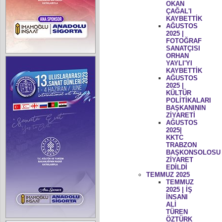
OKAN
ÇAĞAL'I
KAYBETTİK
AĞUSTOS
2025 |
FOTOĞRAF
SANATÇISI
ORHAN
YAYLI'YI
KAYBETTİK
AĞUSTOS
2025 |
KÜLTÜR
POLİTİKALARI
BAŞKANININ
ZİYARETİ
AĞUSTOS
2025|
KKTC
TRABZON
BAŞKONSOLOSU
ZİYARET
EDİLDİ
TEMMUZ 2025
TEMMUZ
2025 | İŞ
İNSANI
ALİ
TÜREN
ÖZTÜRK