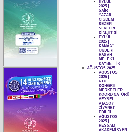
EYLÜL
2025 |
ŞAİR-
YAZAR
ÇİĞDEM
SEZER
ŞİİRLERİ
DİNLETİSİ
EYLÜL
2025 |
KANAAT
ÖNDERİ
HASAN
MELEK'İ
KAYBETTİK
AĞUSTOS 2025
AĞUSTOS
2025 |
KTÜ.
KONGRE
MERKEZLERİ
KOORDİNATÖRÜ
VEYSEL
ATASOY
ZİYARET
EDİLDİ
AĞUSTOS
2025 |
RESSAM-
AKADEMİSYEN