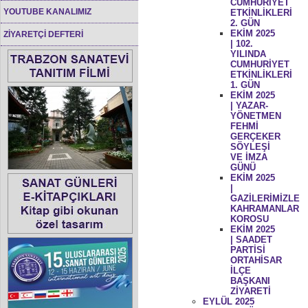
CUMHURİYET
YOUTUBE KANALIMIZ
ETKİNLİKLERİ
2. GÜN
EKİM 2025
ZİYARETÇİ DEFTERİ
| 102.
YILINDA
CUMHURİYET
ETKİNLİKLERİ
1. GÜN
EKİM 2025
| YAZAR-
YÖNETMEN
FEHMİ
GERÇEKER
SÖYLEŞİ
VE İMZA
GÜNÜ
EKİM 2025
|
GAZİLERİMİZLE
KAHRAMANLAR
KOROSU
EKİM 2025
| SAADET
PARTİSİ
ORTAHİSAR
İLÇE
BAŞKANI
ZİYARETİ
EYLÜL 2025