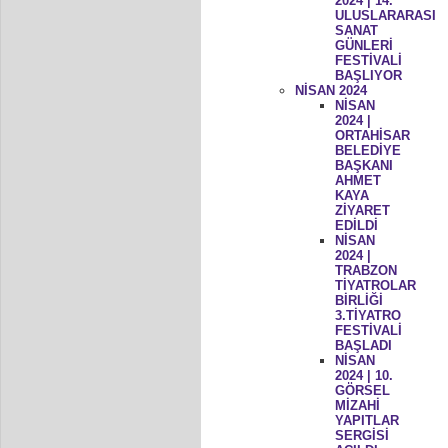
2024 | 14.
ULUSLARARASI
SANAT
GÜNLERİ
FESTİVALİ
BAŞLIYOR
NİSAN 2024
NİSAN
2024 |
ORTAHİSAR
BELEDİYE
BAŞKANI
AHMET
KAYA
ZİYARET
EDİLDİ
NİSAN
2024 |
TRABZON
TİYATROLAR
BİRLİĞİ
3.TİYATRO
FESTİVALİ
BAŞLADI
NİSAN
2024 | 10.
GÖRSEL
MİZAHİ
YAPITLAR
SERGİSİ