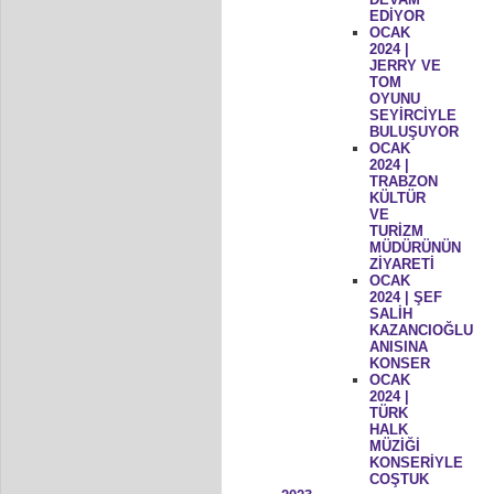
EDİYOR
OCAK
2024 |
JERRY VE
TOM
OYUNU
SEYİRCİYLE
BULUŞUYOR
OCAK
2024 |
TRABZON
KÜLTÜR
VE
TURİZM
MÜDÜRÜNÜN
ZİYARETİ
OCAK
2024 | ŞEF
SALİH
KAZANCIOĞLU
ANISINA
KONSER
OCAK
2024 |
TÜRK
HALK
MÜZİĞİ
KONSERİYLE
COŞTUK