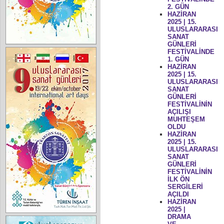
2. GÜN
HAZİRAN
2025 | 15.
ULUSLARARASI
SANAT
GÜNLERİ
FESTİVALİNDE
1. GÜN
HAZİRAN
2025 | 15.
ULUSLARARASI
SANAT
GÜNLERİ
FESTİVALİNİN
AÇILIŞI
MUHTEŞEM
OLDU
HAZİRAN
2025 | 15.
ULUSLARARASI
SANAT
GÜNLERİ
FESTİVALİNİN
İLK ÖN
SERGİLERİ
AÇILDI
HAZİRAN
2025 |
DRAMA