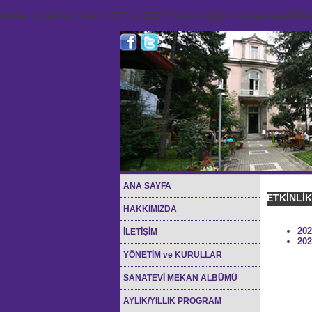
Notice
: Undefined index: HTTP_ACCEPT_LANGUAGE in
/home/sana45org/
ANA SAYFA
ETKİNLİ
HAKKIMIZDA
202
İLETİŞİM
202
YÖNETİM ve KURULLAR
SANATEVİ MEKAN ALBÜMÜ
AYLIK/YILLIK PROGRAM