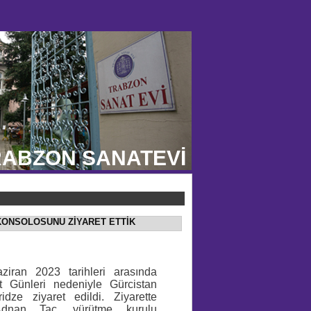
ABZON SANATEVİ
ŞKONSOLOSUNU ZİYARET ETTİK
iran 2023 tarihleri arasında
t Günleri nedeniyle Gürcistan
ze ziyaret edildi. Ziyarette
Adnan Taç, yürütme kurulu