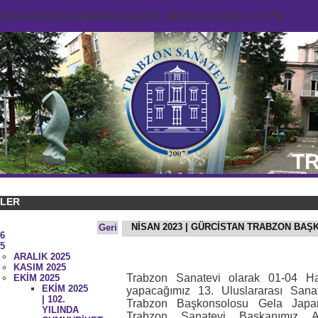
domains/trabzonsanatevi.org/public_html/counter.php
on line
92
TR
KLER
NİSAN 2023 | GÜRCİSTAN TRABZON BA
Geri
6
5
ARALIK 2025
KASIM 2025
Trabzon Sanatevi olarak 01-04 Haz
EKİM 2025
EKİM 2025
yapacağımız 13. Uluslararası Sana
| 102.
Trabzon Başkonsolosu Gela Japarid
YILINDA
Trabzon Sanatevi Başkanımız 