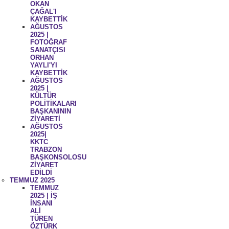
OKAN
ÇAĞAL'I
KAYBETTİK
AĞUSTOS
2025 |
FOTOĞRAF
SANATÇISI
ORHAN
YAYLI'YI
KAYBETTİK
AĞUSTOS
2025 |
KÜLTÜR
POLİTİKALARI
BAŞKANININ
ZİYARETİ
AĞUSTOS
2025|
KKTC
TRABZON
BAŞKONSOLOSU
ZİYARET
EDİLDİ
TEMMUZ 2025
TEMMUZ
2025 | İŞ
İNSANI
ALİ
TÜREN
ÖZTÜRK