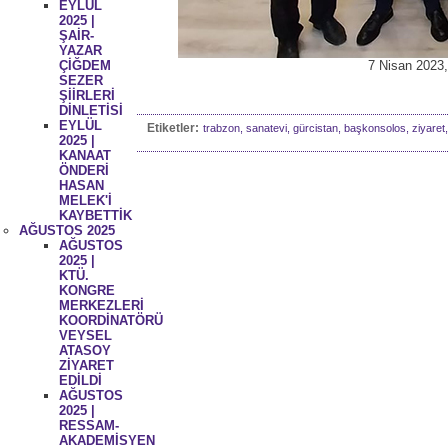
EYLÜL
2025 |
ŞAİR-
YAZAR
ÇİĞDEM
7 Nisan 2023,
SEZER
ŞİİRLERİ
DİNLETİSİ
EYLÜL
Etiketler:
trabzon, sanatevi, gürcistan, başkonsolos, ziyaret,
2025 |
KANAAT
ÖNDERİ
HASAN
MELEK'İ
KAYBETTİK
AĞUSTOS 2025
AĞUSTOS
2025 |
KTÜ.
KONGRE
MERKEZLERİ
KOORDİNATÖRÜ
VEYSEL
ATASOY
ZİYARET
EDİLDİ
AĞUSTOS
2025 |
RESSAM-
AKADEMİSYEN