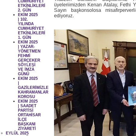
CUMHURİYET
üyeleriimizden Kenan Atalay, Fethi
ETKİNLİKLERİ
Sayın başkonsolosa misafirperverl
2. GÜN
EKİM 2025
ediyoruz.
| 102.
YILINDA
CUMHURİYET
ETKİNLİKLERİ
1. GÜN
EKİM 2025
| YAZAR-
YÖNETMEN
FEHMİ
GERÇEKER
SÖYLEŞİ
VE İMZA
GÜNÜ
EKİM 2025
|
GAZİLERİMİZLE
KAHRAMANLAR
KOROSU
EKİM 2025
| SAADET
PARTİSİ
ORTAHİSAR
İLÇE
BAŞKANI
ZİYARETİ
EYLÜL 2025