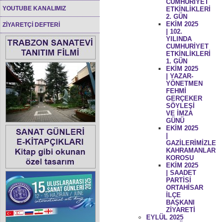
CUMHURİYET
YOUTUBE KANALIMIZ
ETKİNLİKLERİ
2. GÜN
EKİM 2025
ZİYARETÇİ DEFTERİ
| 102.
YILINDA
CUMHURİYET
ETKİNLİKLERİ
1. GÜN
EKİM 2025
| YAZAR-
YÖNETMEN
FEHMİ
GERÇEKER
SÖYLEŞİ
VE İMZA
GÜNÜ
EKİM 2025
|
GAZİLERİMİZLE
KAHRAMANLAR
KOROSU
EKİM 2025
| SAADET
PARTİSİ
ORTAHİSAR
İLÇE
BAŞKANI
ZİYARETİ
EYLÜL 2025