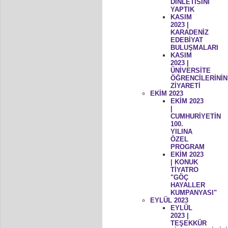
DİNLETİSİNİ
YAPTIK
KASIM
2023 |
KARADENİZ
EDEBİYAT
BULUŞMALARI
KASIM
2023 |
ÜNİVERSİTE
ÖĞRENCİLERİNİN
ZİYARETİ
EKİM 2023
EKİM 2023
|
CUMHURİYETİN
100.
YILINA
ÖZEL
PROGRAM
EKİM 2023
| KONUK
TİYATRO
"GÖÇ
HAYALLER
KUMPANYASI"
EYLÜL 2023
EYLÜL
2023 |
TEŞEKKÜR