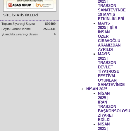
2025 |
TRABZON
SANATEVİ'NDE
19 MAYIS
SİTE İSTATİSTİKLERİ
ETKİNLİKLERİ
MAYIS
Toplam Ziyaretçi Sayısı
899409
2025 | ŞİİR
Sayfa Görüntülenme
2562331
İNSAN
Şuandaki Ziyaretçi Sayısı
4
ÖZER
CİRAVOĞLU
ARAMIZDAN
AYRILDI
MAYIS
2025 |
TRABZON
DEVLET
TİYATROSU
FESTİVAL
OYUNLARI
SANATEVİNDE
NİSAN 2025
NİSAN
2025 |
İRAN
TRABZON
BAŞKONSOLOSU
ZİYARET
EDİLDİ
NİSAN
2025 |