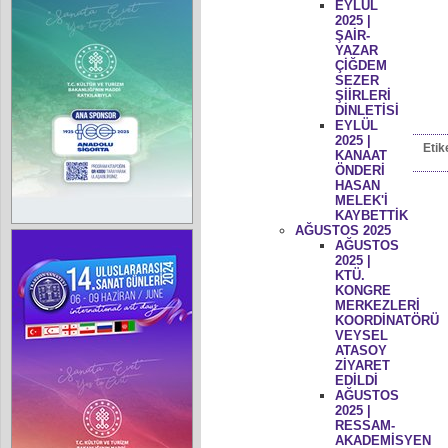
EYLÜL
2025 |
ŞAİR-
YAZAR
ÇİĞDEM
SEZER
ŞİİRLERİ
DİNLETİSİ
EYLÜL
2025 |
Etik
KANAAT
ÖNDERİ
HASAN
MELEK'İ
KAYBETTİK
AĞUSTOS 2025
AĞUSTOS
2025 |
KTÜ.
KONGRE
MERKEZLERİ
KOORDİNATÖRÜ
VEYSEL
ATASOY
ZİYARET
EDİLDİ
AĞUSTOS
2025 |
RESSAM-
AKADEMİSYEN