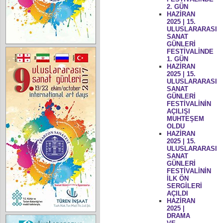
2. GÜN
HAZİRAN
2025 | 15.
ULUSLARARASI
SANAT
GÜNLERİ
FESTİVALİNDE
1. GÜN
HAZİRAN
2025 | 15.
ULUSLARARASI
SANAT
GÜNLERİ
FESTİVALİNİN
AÇILIŞI
MUHTEŞEM
OLDU
HAZİRAN
2025 | 15.
ULUSLARARASI
SANAT
GÜNLERİ
FESTİVALİNİN
İLK ÖN
SERGİLERİ
AÇILDI
HAZİRAN
2025 |
DRAMA