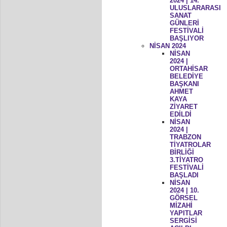
2024 | 14.
ULUSLARARASI
SANAT
GÜNLERİ
FESTİVALİ
BAŞLIYOR
NİSAN 2024
NİSAN
2024 |
ORTAHİSAR
BELEDİYE
BAŞKANI
AHMET
KAYA
ZİYARET
EDİLDİ
NİSAN
2024 |
TRABZON
TİYATROLAR
BİRLİĞİ
3.TİYATRO
FESTİVALİ
BAŞLADI
NİSAN
2024 | 10.
GÖRSEL
MİZAHİ
YAPITLAR
SERGİSİ