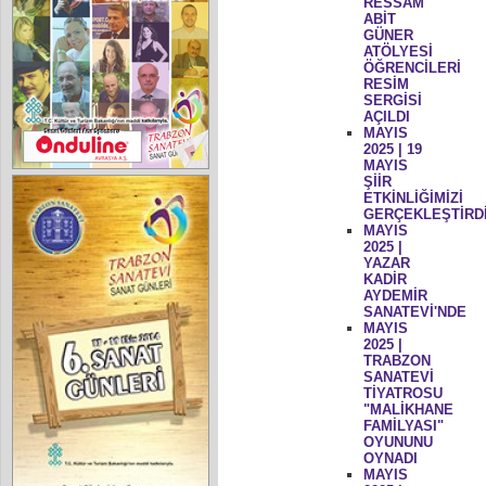
RESSAM
ABİT
GÜNER
ATÖLYESİ
ÖĞRENCİLERİ
RESİM
SERGİSİ
AÇILDI
MAYIS
2025 | 19
MAYIS
ŞİİR
ETKİNLİĞİMİZİ
GERÇEKLEŞTİRD
MAYIS
2025 |
YAZAR
KADİR
AYDEMİR
SANATEVİ'NDE
MAYIS
2025 |
TRABZON
SANATEVİ
TİYATROSU
"MALİKHANE
FAMİLYASI"
OYUNUNU
OYNADI
MAYIS