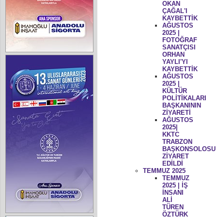
OKAN
ÇAĞAL'I
KAYBETTİK
AĞUSTOS
2025 |
FOTOĞRAF
SANATÇISI
ORHAN
YAYLI'YI
KAYBETTİK
AĞUSTOS
2025 |
KÜLTÜR
POLİTİKALARI
BAŞKANININ
ZİYARETİ
AĞUSTOS
2025|
KKTC
TRABZON
BAŞKONSOLOSU
ZİYARET
EDİLDİ
TEMMUZ 2025
TEMMUZ
2025 | İŞ
İNSANI
ALİ
TÜREN
ÖZTÜRK