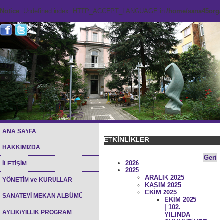
Notice
: Undefined index: HTTP_ACCEPT_LANGUAGE in
/home/sana45org/
ANA SAYFA
ETKİNLİKLER
HAKKIMIZDA
Geri
2026
İLETİŞİM
2025
ARALIK 2025
YÖNETİM ve KURULLAR
KASIM 2025
EKİM 2025
SANATEVİ MEKAN ALBÜMÜ
EKİM 2025
| 102.
AYLIK/YILLIK PROGRAM
YILINDA