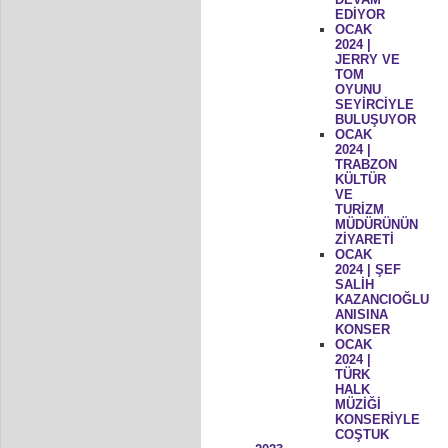
EDİYOR
OCAK
2024 |
JERRY VE
TOM
OYUNU
SEYİRCİYLE
BULUŞUYOR
OCAK
2024 |
TRABZON
KÜLTÜR
VE
TURİZM
MÜDÜRÜNÜN
ZİYARETİ
OCAK
2024 | ŞEF
SALİH
KAZANCIOĞLU
ANISINA
KONSER
OCAK
2024 |
TÜRK
HALK
MÜZİĞİ
KONSERİYLE
COŞTUK