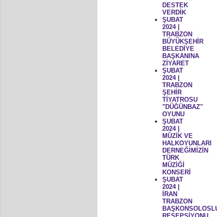
DESTEK
VERDİK
ŞUBAT
2024 |
TRABZON
BÜYÜKŞEHİR
BELEDİYE
BAŞKANINA
ZİYARET
ŞUBAT
2024 |
TRABZON
ŞEHİR
TİYATROSU
"DÜĞÜNBAZ"
OYUNU
ŞUBAT
2024 |
MÜZİK VE
HALKOYUNLARI
DERNEĞİMİZİN
TÜRK
MÜZİĞİ
KONSERİ
ŞUBAT
2024 |
İRAN
TRABZON
BAŞKONSOLOSL
RESEPSİYONU