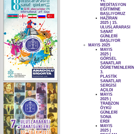
VE
MEDİTASYON
EĞİTİMİNE
BAŞLIYORUZ
HAZİRAN
2025 | 15.
ULUSLARARASI
SANAT
GÜNLERİ
BAŞLIYOR
MAYIS 2025
MAYIS
2025 |
GÖRSEL
SANATLAR
ÖĞRETMENLERİN
3.
PLASTİK
SANATLAR
SERGİSİ
AÇILDI
MAYIS
2025 |
TRABZON
ÖYKÜ
GÜNLERİ
SONA
ERDİ
MAYIS
2025 |