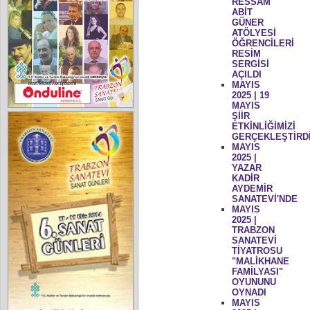
RESSAM
ABİT
GÜNER
ATÖLYESİ
ÖĞRENCİLERİ
RESİM
SERGİSİ
AÇILDI
MAYIS
2025 | 19
MAYIS
ŞİİR
ETKİNLİĞİMİZİ
GERÇEKLEŞTİRD
MAYIS
2025 |
YAZAR
KADİR
AYDEMİR
SANATEVİ'NDE
MAYIS
2025 |
TRABZON
SANATEVİ
TİYATROSU
"MALİKHANE
FAMİLYASI"
OYUNUNU
OYNADI
MAYIS