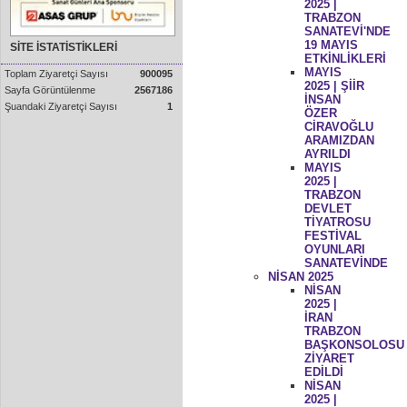
2025 |
TRABZON
SANATEVİ'NDE
19 MAYIS
SİTE İSTATİSTİKLERİ
ETKİNLİKLERİ
MAYIS
Toplam Ziyaretçi Sayısı
900095
2025 | ŞİİR
Sayfa Görüntülenme
2567186
İNSAN
Şuandaki Ziyaretçi Sayısı
1
ÖZER
CİRAVOĞLU
ARAMIZDAN
AYRILDI
MAYIS
2025 |
TRABZON
DEVLET
TİYATROSU
FESTİVAL
OYUNLARI
SANATEVİNDE
NİSAN 2025
NİSAN
2025 |
İRAN
TRABZON
BAŞKONSOLOSU
ZİYARET
EDİLDİ
NİSAN
2025 |