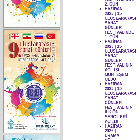
2. GÜN
HAZİRAN
2025 | 15.
ULUSLARARASI
SANAT
GÜNLERİ
FESTİVALİNDE
1. GÜN
HAZİRAN
2025 | 15.
ULUSLARARASI
SANAT
GÜNLERİ
FESTİVALİNİN
AÇILIŞI
MUHTEŞEM
OLDU
HAZİRAN
2025 | 15.
ULUSLARARASI
SANAT
GÜNLERİ
FESTİVALİNİN
İLK ÖN
SERGİLERİ
AÇILDI
HAZİRAN
2025 |
DRAMA