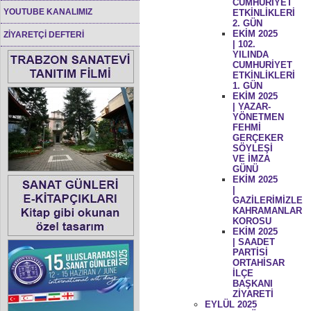
CUMHURİYET
YOUTUBE KANALIMIZ
ETKİNLİKLERİ
2. GÜN
EKİM 2025
ZİYARETÇİ DEFTERİ
| 102.
YILINDA
CUMHURİYET
ETKİNLİKLERİ
1. GÜN
EKİM 2025
| YAZAR-
YÖNETMEN
FEHMİ
GERÇEKER
SÖYLEŞİ
VE İMZA
GÜNÜ
EKİM 2025
|
GAZİLERİMİZLE
KAHRAMANLAR
KOROSU
EKİM 2025
| SAADET
PARTİSİ
ORTAHİSAR
İLÇE
BAŞKANI
ZİYARETİ
EYLÜL 2025