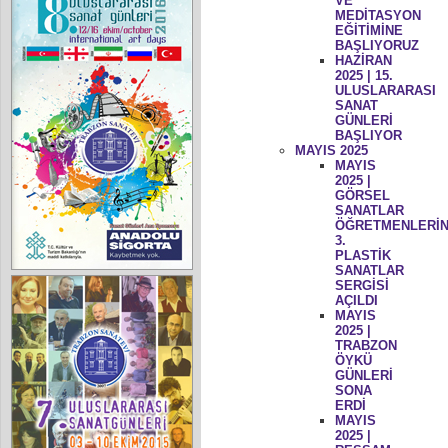
VE
MEDİTASYON
EĞİTİMİNE
BAŞLIYORUZ
HAZİRAN
2025 | 15.
ULUSLARARASI
SANAT
GÜNLERİ
BAŞLIYOR
MAYIS 2025
MAYIS
2025 |
GÖRSEL
SANATLAR
ÖĞRETMENLERİN
3.
PLASTİK
SANATLAR
SERGİSİ
AÇILDI
MAYIS
2025 |
TRABZON
ÖYKÜ
GÜNLERİ
SONA
ERDİ
MAYIS
2025 |