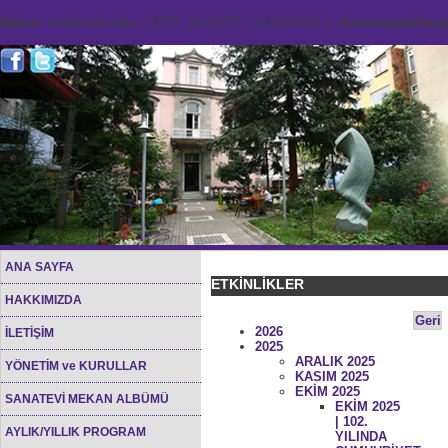
Notice
: Undefined index: HTTP_ACCEPT_LANGUAGE in
/home/sana45org/
ANA SAYFA
ETKİNLİKLER
HAKKIMIZDA
Geri
2026
İLETİŞİM
2025
ARALIK 2025
YÖNETİM ve KURULLAR
KASIM 2025
EKİM 2025
SANATEVİ MEKAN ALBÜMÜ
EKİM 2025
| 102.
AYLIK/YILLIK PROGRAM
YILINDA