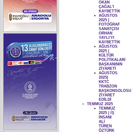
OKAN
ÇAĞAL'I
KAYBETTİK
AĞUSTOS
2025 |
FOTOĞRAF
SANATÇISI
ORHAN
YAYLI'YI
KAYBETTİK
AĞUSTOS
2025 |
KÜLTÜR
POLİTİKALARI
BAŞKANININ
ZİYARETİ
AĞUSTOS
2025|
KKTC
TRABZON
BAŞKONSOLOSU
ZİYARET
EDİLDİ
TEMMUZ 2025
TEMMUZ
2025 | İŞ
İNSANI
ALİ
TÜREN
ÖZTÜRK