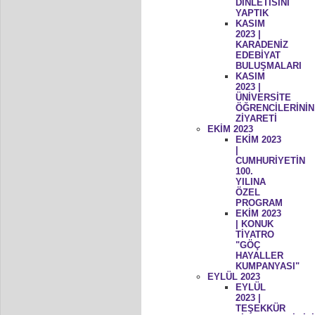
DİNLETİSİNİ
YAPTIK
KASIM
2023 |
KARADENİZ
EDEBİYAT
BULUŞMALARI
KASIM
2023 |
ÜNİVERSİTE
ÖĞRENCİLERİNİN
ZİYARETİ
EKİM 2023
EKİM 2023
|
CUMHURİYETİN
100.
YILINA
ÖZEL
PROGRAM
EKİM 2023
| KONUK
TİYATRO
"GÖÇ
HAYALLER
KUMPANYASI"
EYLÜL 2023
EYLÜL
2023 |
TEŞEKKÜR