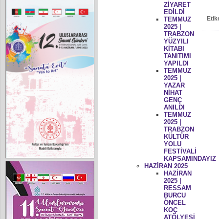
ZİYARET
EDİLDİ
Etik
TEMMUZ
2025 |
TRABZON
YÜZYILI
KİTABI
TANITIMI
YAPILDI
TEMMUZ
2025 |
YAZAR
NİHAT
GENÇ
ANILDI
TEMMUZ
2025 |
TRABZON
KÜLTÜR
YOLU
FESTİVALİ
KAPSAMINDAYIZ
HAZİRAN 2025
HAZİRAN
2025 |
RESSAM
BURCU
ÖNCEL
KOÇ
ATÖLYESİ