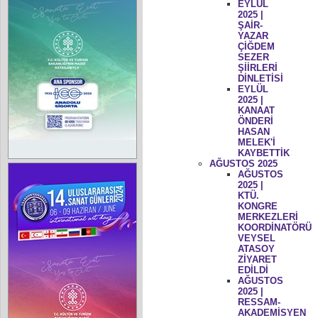
EYLÜL
2025 |
ŞAİR-
YAZAR
ÇİĞDEM
SEZER
ŞİİRLERİ
DİNLETİSİ
EYLÜL
2025 |
KANAAT
ÖNDERİ
HASAN
MELEK'İ
KAYBETTİK
AĞUSTOS 2025
AĞUSTOS
2025 |
KTÜ.
KONGRE
MERKEZLERİ
KOORDİNATÖRÜ
VEYSEL
ATASOY
ZİYARET
EDİLDİ
AĞUSTOS
2025 |
RESSAM-
AKADEMİSYEN