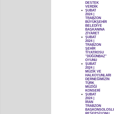
DESTEK
VERDİK
ŞUBAT
2024 |
TRABZON
BÜYÜKŞEHİR
BELEDİYE
BAŞKANINA
ZİYARET
ŞUBAT
2024 |
TRABZON
ŞEHİR
TİYATROSU
"DÜĞÜNBAZ"
OYUNU
ŞUBAT
2024 |
MÜZİK VE
HALKOYUNLARI
DERNEĞİMİZİN
TÜRK
MÜZİĞİ
KONSERİ
ŞUBAT
2024 |
İRAN
TRABZON
BAŞKONSOLOSL
RESEPSİYONU