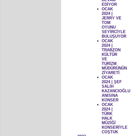
EDİYOR
OCAK
2024 |
JERRY VE
TOM
OYUNU
SEYİRCİYLE
BULUŞUYOR
OCAK
2024 |
TRABZON
KÜLTÜR
VE
TURİZM
MÜDÜRÜNÜN
ZİYARETİ
OCAK
2024 | ŞEF
SALİH
KAZANCIOĞLU
ANISINA
KONSER
OCAK
2024 |
TÜRK
HALK
MÜZİĞİ
KONSERİYLE
COŞTUK