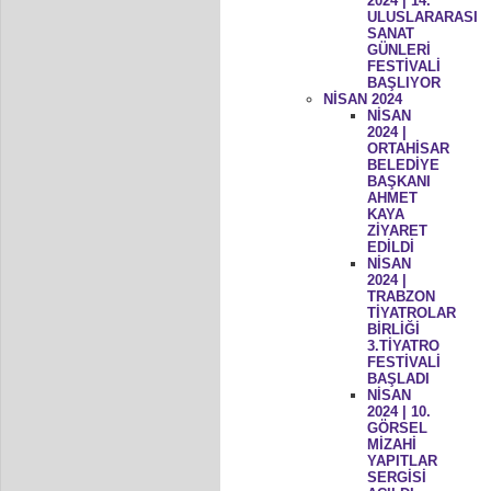
2024 | 14.
ULUSLARARASI
SANAT
GÜNLERİ
FESTİVALİ
BAŞLIYOR
NİSAN 2024
NİSAN
2024 |
ORTAHİSAR
BELEDİYE
BAŞKANI
AHMET
KAYA
ZİYARET
EDİLDİ
NİSAN
2024 |
TRABZON
TİYATROLAR
BİRLİĞİ
3.TİYATRO
FESTİVALİ
BAŞLADI
NİSAN
2024 | 10.
GÖRSEL
MİZAHİ
YAPITLAR
SERGİSİ