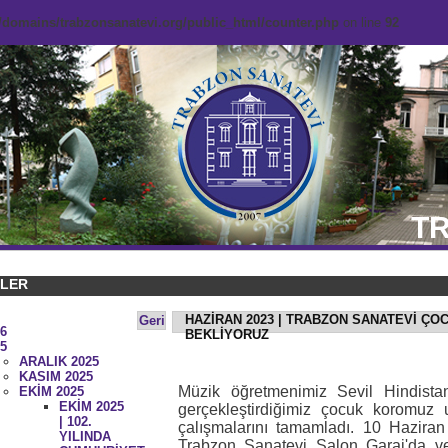
domains/trabzonsanatevi.org/public_html/counter.php
on line
92
TR
KLER
HAZİRAN 2023 | TRABZON SANATEVİ Ç
Geri
6
BEKLİYORUZ
5
ARALIK 2025
KASIM 2025
Müzik öğretmenimiz Sevil Hindistan
EKİM 2025
EKİM 2025
gerçekleştirdiğimiz çocuk koromuz 
| 102.
çalışmalarını tamamladı. 10 Hazira
YILINDA
Trabzon Sanatevi Salon Garaj'da ve