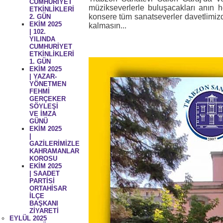
CUMHURİYET
müzikseverlerle buluşacakları anın h
ETKİNLİKLERİ
konsere tüm sanatseverler davetlimizdir
2. GÜN
EKİM 2025
kalmasın...
| 102.
YILINDA
CUMHURİYET
ETKİNLİKLERİ
1. GÜN
EKİM 2025
| YAZAR-
YÖNETMEN
FEHMİ
GERÇEKER
SÖYLEŞİ
VE İMZA
GÜNÜ
EKİM 2025
|
GAZİLERİMİZLE
KAHRAMANLAR
KOROSU
EKİM 2025
| SAADET
PARTİSİ
ORTAHİSAR
İLÇE
BAŞKANI
ZİYARETİ
EYLÜL 2025