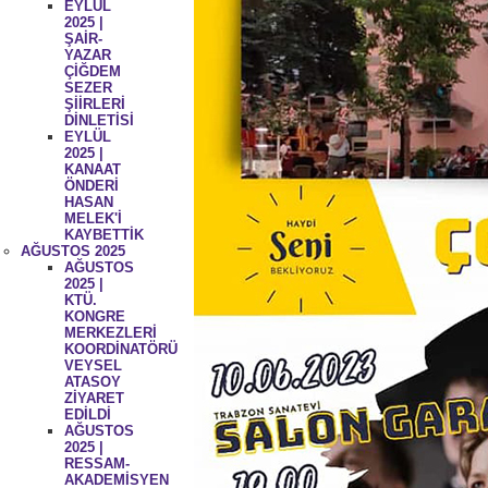
EYLÜL
2025 |
ŞAİR-
YAZAR
ÇİĞDEM
SEZER
ŞİİRLERİ
DİNLETİSİ
EYLÜL
2025 |
KANAAT
ÖNDERİ
HASAN
MELEK'İ
KAYBETTİK
AĞUSTOS 2025
AĞUSTOS
2025 |
KTÜ.
KONGRE
MERKEZLERİ
KOORDİNATÖRÜ
VEYSEL
ATASOY
ZİYARET
EDİLDİ
AĞUSTOS
2025 |
RESSAM-
AKADEMİSYEN