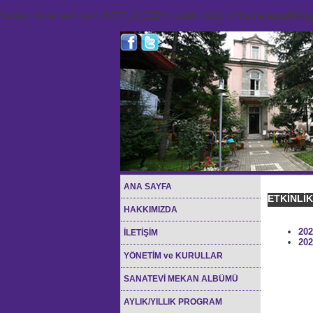
Notice
: Undefined index: HTTP_ACCEPT_LANGUAGE in
/home/sana45org/
ANA SAYFA
ETKİNLİ
HAKKIMIZDA
202
İLETİŞİM
202
YÖNETİM ve KURULLAR
SANATEVİ MEKAN ALBÜMÜ
AYLIK/YILLIK PROGRAM