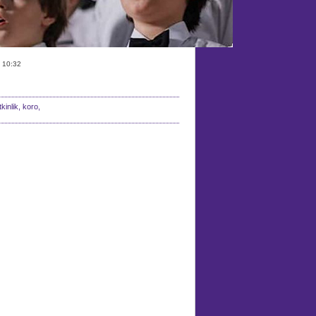
 10:32
kinlik, koro,