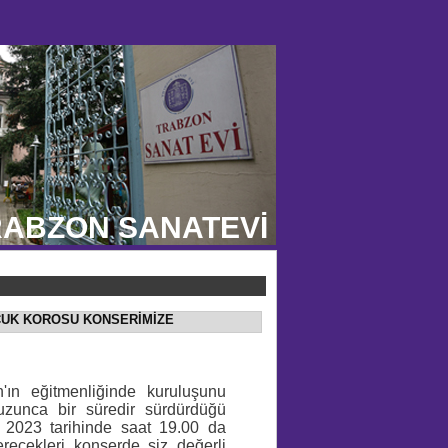
ABZON SANATEVİ
OCUK KOROSU KONSERİMİZE
'ın eğitmenliğinde kuruluşunu
uzunca bir süredir sürdürdüğü
n 2023 tarihinde saat 19.00 da
recekleri konserde siz değerli