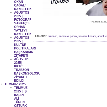
OKAN
ÇAĞAL'I
KAYBETTİK
AĞUSTOS
2025 |
FOTOĞRAF
7 Haziran 2023,
SANATÇISI
ORHAN
YAYLI'YI
KAYBETTİK
Etiketler:
trabzon, sanatevi, çocuk, korosu, konser, sanat, et
AĞUSTOS
2025 |
KÜLTÜR
POLİTİKALARI
BAŞKANININ
ZİYARETİ
AĞUSTOS
2025|
KKTC
TRABZON
BAŞKONSOLOSU
ZİYARET
EDİLDİ
TEMMUZ 2025
TEMMUZ
2025 | İŞ
İNSANI
ALİ
TÜREN
ÖZTÜRK