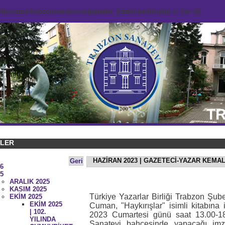
domains/trabzonsanatevi.org/public_html/counter.php
on line
92
TR
KLER
HAZİRAN 2023 | GAZETECİ-YAZAR KEMA
Geri
6
5
ARALIK 2025
KASIM 2025
Türkiye Yazarlar Birliği Trabzon Şu
EKİM 2025
EKİM 2025
Cuman, "Haykırışlar" isimli kitabın
| 102.
2023 Cumartesi günü saat 13.00-18
YILINDA
Sanatevi bahçesinde yapacağı imz