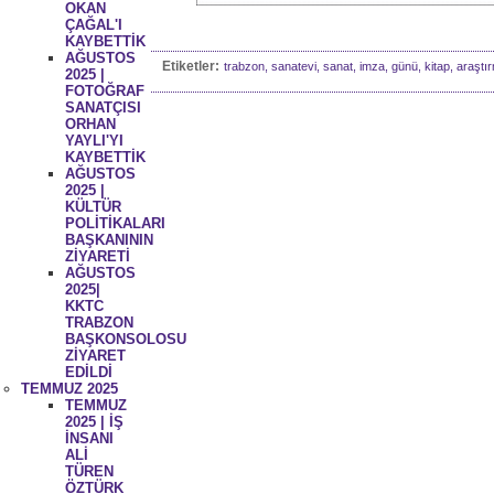
OKAN
ÇAĞAL'I
KAYBETTİK
AĞUSTOS
Etiketler:
trabzon, sanatevi, sanat, imza, günü, kitap, araşt
2025 |
FOTOĞRAF
SANATÇISI
ORHAN
YAYLI'YI
KAYBETTİK
AĞUSTOS
2025 |
KÜLTÜR
POLİTİKALARI
BAŞKANININ
ZİYARETİ
AĞUSTOS
2025|
KKTC
TRABZON
BAŞKONSOLOSU
ZİYARET
EDİLDİ
TEMMUZ 2025
TEMMUZ
2025 | İŞ
İNSANI
ALİ
TÜREN
ÖZTÜRK