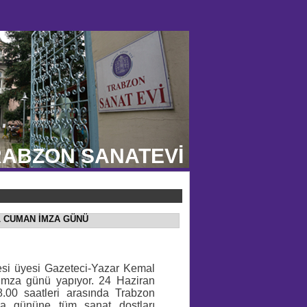
ABZON SANATEVİ
L CUMAN İMZA GÜNÜ
besi üyesi Gazeteci-Yazar Kemal
a imza günü yapıyor. 24 Haziran
.00 saatleri arasında Trabzon
a gününe tüm sanat dostları