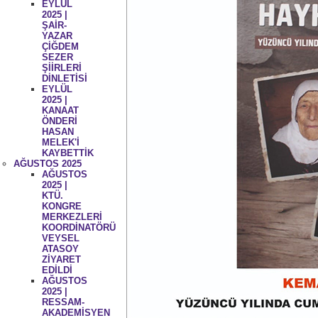
EYLÜL
2025 |
ŞAİR-
YAZAR
ÇİĞDEM
SEZER
ŞİİRLERİ
DİNLETİSİ
EYLÜL
2025 |
KANAAT
ÖNDERİ
HASAN
MELEK'İ
KAYBETTİK
AĞUSTOS 2025
AĞUSTOS
2025 |
KTÜ.
KONGRE
MERKEZLERİ
KOORDİNATÖRÜ
VEYSEL
ATASOY
ZİYARET
EDİLDİ
AĞUSTOS
2025 |
RESSAM-
AKADEMİSYEN