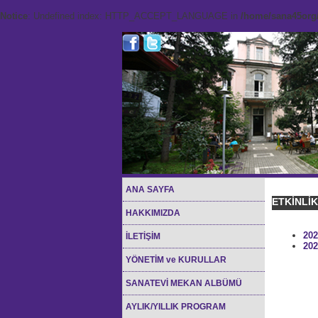
Notice
: Undefined index: HTTP_ACCEPT_LANGUAGE in
/home/sana45org/
ANA SAYFA
ETKİNLİ
HAKKIMIZDA
202
İLETİŞİM
202
YÖNETİM ve KURULLAR
SANATEVİ MEKAN ALBÜMÜ
AYLIK/YILLIK PROGRAM