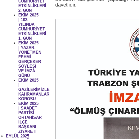
CUMHURİYET
davetlidir.
ETKİNLİKLERİ
2. GÜN
EKİM 2025
| 102.
YILINDA
CUMHURİYET
ETKİNLİKLERİ
1. GÜN
EKİM 2025
| YAZAR-
YÖNETMEN
FEHMİ
GERÇEKER
SÖYLEŞİ
VE İMZA
GÜNÜ
EKİM 2025
|
GAZİLERİMİZLE
KAHRAMANLAR
KOROSU
EKİM 2025
| SAADET
PARTİSİ
ORTAHİSAR
İLÇE
BAŞKANI
ZİYARETİ
EYLÜL 2025