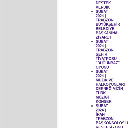
DESTEK
VERDİK
ŞUBAT
2024 |
TRABZON
BÜYÜKŞEHİR
BELEDİYE
BAŞKANINA
ZİYARET
ŞUBAT
2024 |
TRABZON
ŞEHİR
TİYATROSU
"DÜĞÜNBAZ"
OYUNU
ŞUBAT
2024 |
MÜZİK VE
HALKOYUNLARI
DERNEĞİMİZİN
TÜRK
MÜZİĞİ
KONSERİ
ŞUBAT
2024 |
İRAN
TRABZON
BAŞKONSOLOSL
RESEPSİYONU