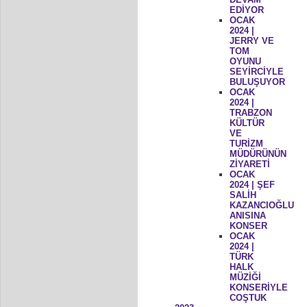
EDİYOR
OCAK
2024 |
JERRY VE
TOM
OYUNU
SEYİRCİYLE
BULUŞUYOR
OCAK
2024 |
TRABZON
KÜLTÜR
VE
TURİZM
MÜDÜRÜNÜN
ZİYARETİ
OCAK
2024 | ŞEF
SALİH
KAZANCIOĞLU
ANISINA
KONSER
OCAK
2024 |
TÜRK
HALK
MÜZİĞİ
KONSERİYLE
COŞTUK