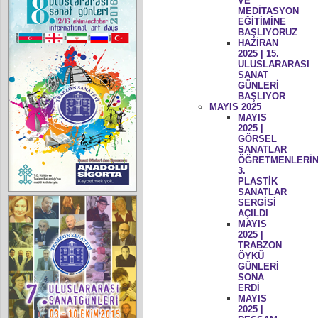
VE
MEDİTASYON
EĞİTİMİNE
BAŞLIYORUZ
HAZİRAN
2025 | 15.
ULUSLARARASI
SANAT
GÜNLERİ
BAŞLIYOR
MAYIS 2025
MAYIS
2025 |
GÖRSEL
SANATLAR
ÖĞRETMENLERİN
3.
PLASTİK
SANATLAR
SERGİSİ
AÇILDI
MAYIS
2025 |
TRABZON
ÖYKÜ
GÜNLERİ
SONA
ERDİ
MAYIS
2025 |