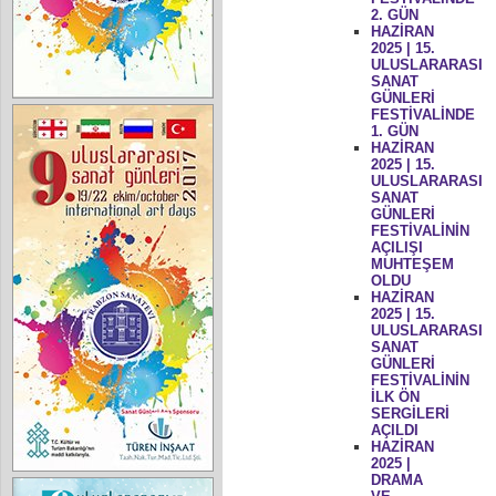
2. GÜN
HAZİRAN
2025 | 15.
ULUSLARARASI
SANAT
GÜNLERİ
FESTİVALİNDE
1. GÜN
HAZİRAN
2025 | 15.
ULUSLARARASI
SANAT
GÜNLERİ
FESTİVALİNİN
AÇILIŞI
MUHTEŞEM
OLDU
HAZİRAN
2025 | 15.
ULUSLARARASI
SANAT
GÜNLERİ
FESTİVALİNİN
İLK ÖN
SERGİLERİ
AÇILDI
HAZİRAN
2025 |
DRAMA