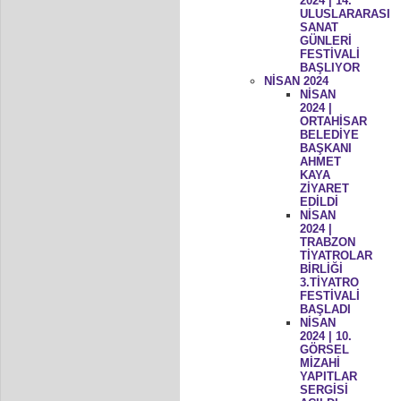
2024 | 14.
ULUSLARARASI
SANAT
GÜNLERİ
FESTİVALİ
BAŞLIYOR
NİSAN 2024
NİSAN
2024 |
ORTAHİSAR
BELEDİYE
BAŞKANI
AHMET
KAYA
ZİYARET
EDİLDİ
NİSAN
2024 |
TRABZON
TİYATROLAR
BİRLİĞİ
3.TİYATRO
FESTİVALİ
BAŞLADI
NİSAN
2024 | 10.
GÖRSEL
MİZAHİ
YAPITLAR
SERGİSİ