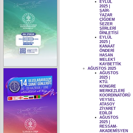
EYLÜL
2025 |
ŞAİR-
YAZAR
ÇİĞDEM
SEZER
ŞİİRLERİ
DİNLETİSİ
EYLÜL
2025 |
KANAAT
ÖNDERİ
HASAN
MELEK'İ
KAYBETTİK
AĞUSTOS 2025
AĞUSTOS
2025 |
KTÜ.
KONGRE
MERKEZLERİ
KOORDİNATÖRÜ
VEYSEL
ATASOY
ZİYARET
EDİLDİ
AĞUSTOS
2025 |
RESSAM-
AKADEMİSYEN