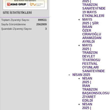
2025 |
TRABZON
SANATEVİ'NDE
19 MAYIS
SİTE İSTATİSTİKLERİ
ETKİNLİKLERİ
MAYIS
Toplam Ziyaretçi Sayısı
899511
2025 | ŞİİR
Sayfa Görüntülenme
2562809
İNSAN
Şuandaki Ziyaretçi Sayısı
3
ÖZER
CİRAVOĞLU
ARAMIZDAN
AYRILDI
MAYIS
2025 |
TRABZON
DEVLET
TİYATROSU
FESTİVAL
OYUNLARI
SANATEVİNDE
NİSAN 2025
NİSAN
2025 |
İRAN
TRABZON
BAŞKONSOLOSU
ZİYARET
EDİLDİ
NİSAN
2025 |