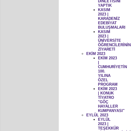
DİNLETİSİNİ
YAPTIK
KASIM
2023 |
KARADENİZ
EDEBİYAT
BULUŞMALARI
KASIM
2023 |
ÜNİVERSİTE
ÖĞRENCİLERİNİN
ZİYARETİ
EKİM 2023
EKİM 2023
|
CUMHURİYETİN
100.
YILINA
ÖZEL
PROGRAM
EKİM 2023
| KONUK
TİYATRO
"GÖÇ
HAYALLER
KUMPANYASI"
EYLÜL 2023
EYLÜL
2023 |
TEŞEKKÜR