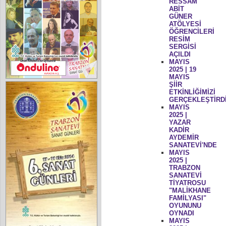
RESSAM
ABİT
GÜNER
ATÖLYESİ
ÖĞRENCİLERİ
RESİM
SERGİSİ
AÇILDI
MAYIS
2025 | 19
MAYIS
ŞİİR
ETKİNLİĞİMİZİ
GERÇEKLEŞTİRD
MAYIS
2025 |
YAZAR
KADİR
AYDEMİR
SANATEVİ'NDE
MAYIS
2025 |
TRABZON
SANATEVİ
TİYATROSU
"MALİKHANE
FAMİLYASI"
OYUNUNU
OYNADI
MAYIS