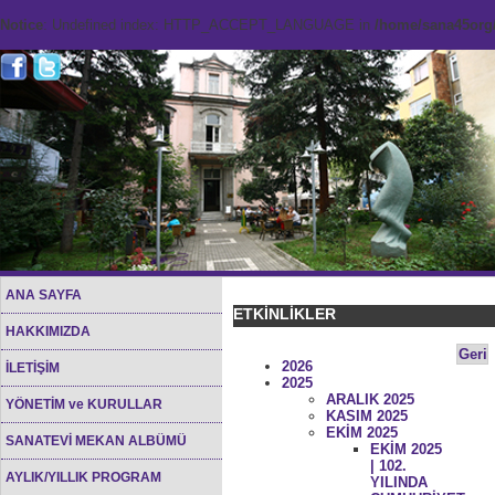
Notice
: Undefined index: HTTP_ACCEPT_LANGUAGE in
/home/sana45org/
ANA SAYFA
ETKİNLİKLER
HAKKIMIZDA
Geri
2026
İLETİŞİM
2025
ARALIK 2025
YÖNETİM ve KURULLAR
KASIM 2025
EKİM 2025
SANATEVİ MEKAN ALBÜMÜ
EKİM 2025
| 102.
AYLIK/YILLIK PROGRAM
YILINDA