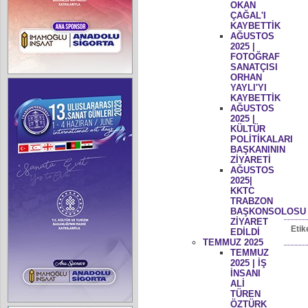
OKAN
ÇAĞAL'I
KAYBETTİK
AĞUSTOS
2025 |
FOTOĞRAF
SANATÇISI
ORHAN
YAYLI'YI
KAYBETTİK
AĞUSTOS
2025 |
KÜLTÜR
POLİTİKALARI
BAŞKANININ
ZİYARETİ
AĞUSTOS
2025|
KKTC
TRABZON
BAŞKONSOLOSU
ZİYARET
Etik
EDİLDİ
TEMMUZ 2025
TEMMUZ
2025 | İŞ
İNSANI
ALİ
TÜREN
ÖZTÜRK