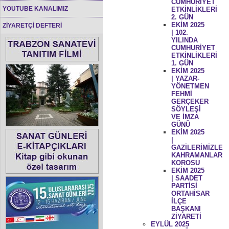
CUMHURİYET
YOUTUBE KANALIMIZ
ETKİNLİKLERİ
2. GÜN
EKİM 2025
ZİYARETÇİ DEFTERİ
| 102.
YILINDA
CUMHURİYET
ETKİNLİKLERİ
1. GÜN
EKİM 2025
| YAZAR-
YÖNETMEN
FEHMİ
GERÇEKER
SÖYLEŞİ
VE İMZA
GÜNÜ
EKİM 2025
|
GAZİLERİMİZLE
KAHRAMANLAR
KOROSU
EKİM 2025
| SAADET
PARTİSİ
ORTAHİSAR
İLÇE
BAŞKANI
ZİYARETİ
EYLÜL 2025