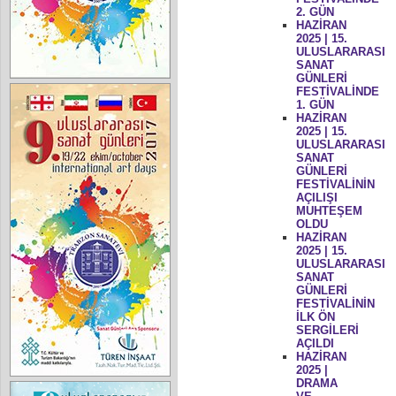
2. GÜN
HAZİRAN
2025 | 15.
ULUSLARARASI
SANAT
GÜNLERİ
FESTİVALİNDE
1. GÜN
HAZİRAN
2025 | 15.
ULUSLARARASI
SANAT
GÜNLERİ
FESTİVALİNİN
AÇILIŞI
MUHTEŞEM
OLDU
HAZİRAN
2025 | 15.
ULUSLARARASI
SANAT
GÜNLERİ
FESTİVALİNİN
İLK ÖN
SERGİLERİ
AÇILDI
HAZİRAN
2025 |
DRAMA