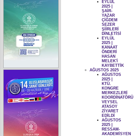
EYLÜL
2025 |
ŞAİR-
YAZAR
ÇİĞDEM
SEZER
ŞİİRLERİ
DİNLETİSİ
EYLÜL
2025 |
KANAAT
ÖNDERİ
HASAN
MELEK'İ
KAYBETTİK
AĞUSTOS 2025
AĞUSTOS
2025 |
KTÜ.
KONGRE
MERKEZLERİ
KOORDİNATÖRÜ
VEYSEL
ATASOY
ZİYARET
EDİLDİ
AĞUSTOS
2025 |
RESSAM-
AKADEMİSYEN