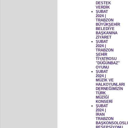
DESTEK
VERDİK
ŞUBAT
2024 |
TRABZON
BÜYÜKŞEHİR
BELEDİYE
BAŞKANINA
ZİYARET
ŞUBAT
2024 |
TRABZON
ŞEHİR
TİYATROSU
"DÜĞÜNBAZ"
OYUNU
ŞUBAT
2024 |
MÜZİK VE
HALKOYUNLARI
DERNEĞİMİZİN
TÜRK
MÜZİĞİ
KONSERİ
ŞUBAT
2024 |
İRAN
TRABZON
BAŞKONSOLOSL
RESEPSİYONU