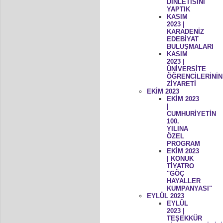
DİNLETİSİNİ
YAPTIK
KASIM
2023 |
KARADENİZ
EDEBİYAT
BULUŞMALARI
KASIM
2023 |
ÜNİVERSİTE
ÖĞRENCİLERİNİN
ZİYARETİ
EKİM 2023
EKİM 2023
|
CUMHURİYETİN
100.
YILINA
ÖZEL
PROGRAM
EKİM 2023
| KONUK
TİYATRO
"GÖÇ
HAYALLER
KUMPANYASI"
EYLÜL 2023
EYLÜL
2023 |
TEŞEKKÜR