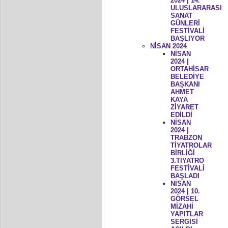
2024 | 14.
ULUSLARARASI
SANAT
GÜNLERİ
FESTİVALİ
BAŞLIYOR
NİSAN 2024
NİSAN
2024 |
ORTAHİSAR
BELEDİYE
BAŞKANI
AHMET
KAYA
ZİYARET
EDİLDİ
NİSAN
2024 |
TRABZON
TİYATROLAR
BİRLİĞİ
3.TİYATRO
FESTİVALİ
BAŞLADI
NİSAN
2024 | 10.
GÖRSEL
MİZAHİ
YAPITLAR
SERGİSİ