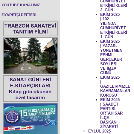
CUMHURİYET
YOUTUBE KANALIMIZ
ETKİNLİKLERİ
2. GÜN
EKİM 2025
ZİYARETÇİ DEFTERİ
| 102.
YILINDA
CUMHURİYET
ETKİNLİKLERİ
1. GÜN
EKİM 2025
| YAZAR-
YÖNETMEN
FEHMİ
GERÇEKER
SÖYLEŞİ
VE İMZA
GÜNÜ
EKİM 2025
|
GAZİLERİMİZLE
KAHRAMANLAR
KOROSU
EKİM 2025
| SAADET
PARTİSİ
ORTAHİSAR
İLÇE
BAŞKANI
ZİYARETİ
EYLÜL 2025