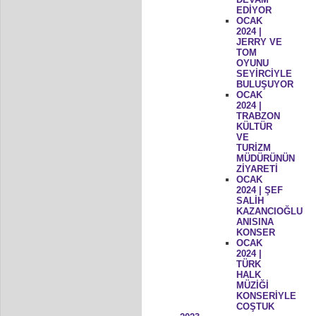
EDİYOR
OCAK
2024 |
JERRY VE
TOM
OYUNU
SEYİRCİYLE
BULUŞUYOR
OCAK
2024 |
TRABZON
KÜLTÜR
VE
TURİZM
MÜDÜRÜNÜN
ZİYARETİ
OCAK
2024 | ŞEF
SALİH
KAZANCIOĞLU
ANISINA
KONSER
OCAK
2024 |
TÜRK
HALK
MÜZİĞİ
KONSERİYLE
COŞTUK