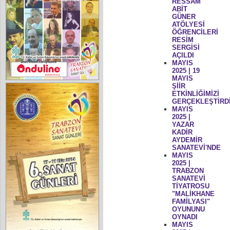
RESSAM
ABİT
GÜNER
ATÖLYESİ
ÖĞRENCİLERİ
RESİM
SERGİSİ
AÇILDI
MAYIS
2025 | 19
MAYIS
ŞİİR
ETKİNLİĞİMİZİ
GERÇEKLEŞTİRD
MAYIS
2025 |
YAZAR
KADİR
AYDEMİR
SANATEVİ'NDE
MAYIS
2025 |
TRABZON
SANATEVİ
TİYATROSU
"MALİKHANE
FAMİLYASI"
OYUNUNU
OYNADI
MAYIS