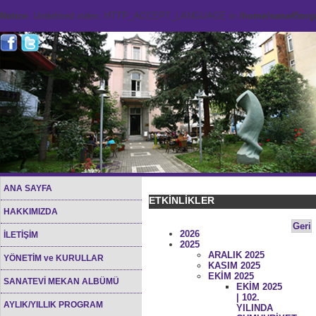
Notice
: Undefined index: HTTP_ACCEPT_LANGUAGE in
/home/sana45org/
ANA SAYFA
ETKİNLİKLER
HAKKIMIZDA
Geri
2026
İLETİŞİM
2025
ARALIK 2025
YÖNETİM ve KURULLAR
KASIM 2025
EKİM 2025
SANATEVİ MEKAN ALBÜMÜ
EKİM 2025
| 102.
AYLIK/YILLIK PROGRAM
YILINDA