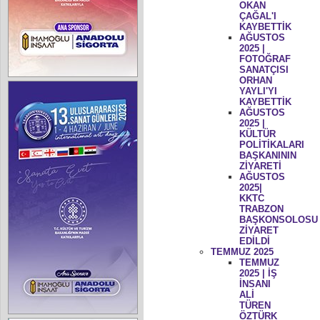
OKAN
ÇAĞAL'I
KAYBETTİK
AĞUSTOS
2025 |
FOTOĞRAF
SANATÇISI
ORHAN
YAYLI'YI
KAYBETTİK
AĞUSTOS
2025 |
KÜLTÜR
POLİTİKALARI
BAŞKANININ
ZİYARETİ
AĞUSTOS
2025|
KKTC
TRABZON
BAŞKONSOLOSU
ZİYARET
EDİLDİ
TEMMUZ 2025
TEMMUZ
2025 | İŞ
İNSANI
ALİ
TÜREN
ÖZTÜRK