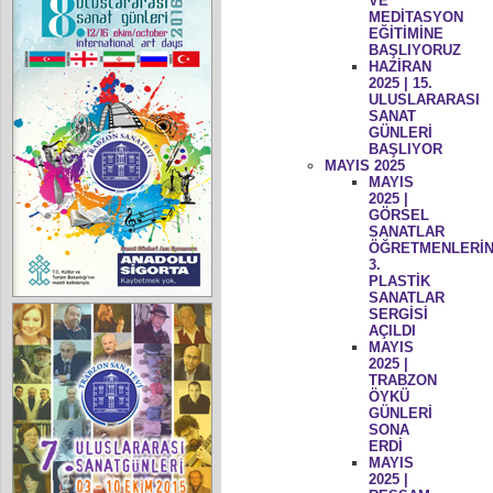
VE
MEDİTASYON
EĞİTİMİNE
BAŞLIYORUZ
HAZİRAN
2025 | 15.
ULUSLARARASI
SANAT
GÜNLERİ
BAŞLIYOR
MAYIS 2025
MAYIS
2025 |
GÖRSEL
SANATLAR
ÖĞRETMENLERİN
3.
PLASTİK
SANATLAR
SERGİSİ
AÇILDI
MAYIS
2025 |
TRABZON
ÖYKÜ
GÜNLERİ
SONA
ERDİ
MAYIS
2025 |