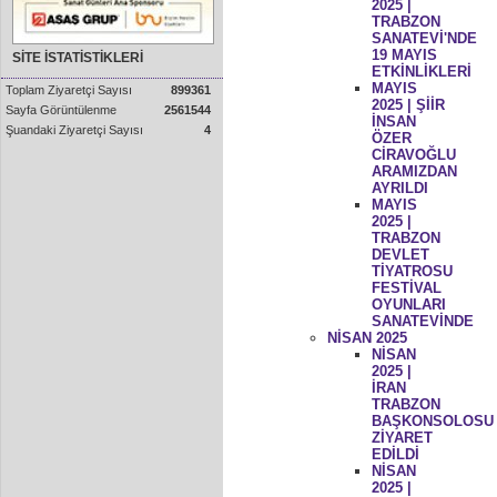
2025 |
TRABZON
SANATEVİ'NDE
19 MAYIS
SİTE İSTATİSTİKLERİ
ETKİNLİKLERİ
MAYIS
Toplam Ziyaretçi Sayısı
899361
2025 | ŞİİR
Sayfa Görüntülenme
2561544
İNSAN
Şuandaki Ziyaretçi Sayısı
4
ÖZER
CİRAVOĞLU
ARAMIZDAN
AYRILDI
MAYIS
2025 |
TRABZON
DEVLET
TİYATROSU
FESTİVAL
OYUNLARI
SANATEVİNDE
NİSAN 2025
NİSAN
2025 |
İRAN
TRABZON
BAŞKONSOLOSU
ZİYARET
EDİLDİ
NİSAN
2025 |