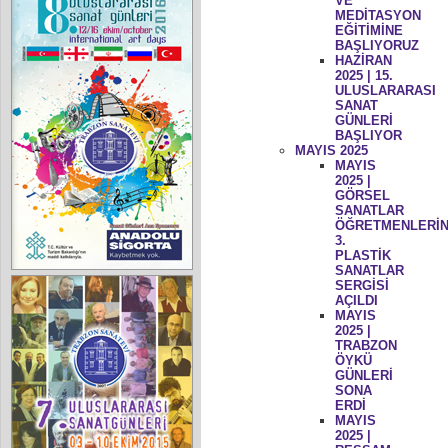
VE
MEDİTASYON
EĞİTİMİNE
BAŞLIYORUZ
HAZİRAN
2025 | 15.
ULUSLARARASI
SANAT
GÜNLERİ
BAŞLIYOR
MAYIS 2025
MAYIS
2025 |
GÖRSEL
SANATLAR
ÖĞRETMENLERİN
3.
PLASTİK
SANATLAR
SERGİSİ
AÇILDI
MAYIS
2025 |
TRABZON
ÖYKÜ
GÜNLERİ
SONA
ERDİ
MAYIS
2025 |