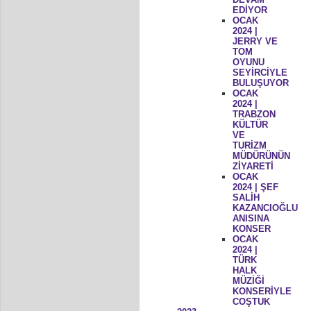
EDİYOR
OCAK
2024 |
JERRY VE
TOM
OYUNU
SEYİRCİYLE
BULUŞUYOR
OCAK
2024 |
TRABZON
KÜLTÜR
VE
TURİZM
MÜDÜRÜNÜN
ZİYARETİ
OCAK
2024 | ŞEF
SALİH
KAZANCIOĞLU
ANISINA
KONSER
OCAK
2024 |
TÜRK
HALK
MÜZİĞİ
KONSERİYLE
COŞTUK