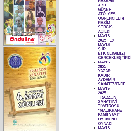
RESSAM
ABİT
GÜNER
ATÖLYESİ
ÖĞRENCİLERİ
RESİM
SERGİSİ
AÇILDI
MAYIS
2025 | 19
MAYIS
ŞİİR
ETKİNLİĞİMİZİ
GERÇEKLEŞTİRD
MAYIS
2025 |
YAZAR
KADİR
AYDEMİR
SANATEVİ'NDE
MAYIS
2025 |
TRABZON
SANATEVİ
TİYATROSU
"MALİKHANE
FAMİLYASI"
OYUNUNU
OYNADI
MAYIS