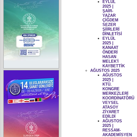
EYLÜL
2025 |
ŞAİR-
YAZAR
ÇİĞDEM
SEZER
ŞİİRLERİ
DİNLETİSİ
EYLÜL
2025 |
KANAAT
ÖNDERİ
HASAN
MELEK'İ
KAYBETTİK
AĞUSTOS 2025
AĞUSTOS
2025 |
KTÜ.
KONGRE
MERKEZLERİ
KOORDİNATÖRÜ
VEYSEL
ATASOY
ZİYARET
EDİLDİ
AĞUSTOS
2025 |
RESSAM-
AKADEMİSYEN