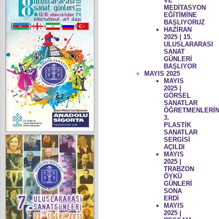
VE
MEDİTASYON
EĞİTİMİNE
BAŞLIYORUZ
HAZİRAN
2025 | 15.
ULUSLARARASI
SANAT
GÜNLERİ
BAŞLIYOR
MAYIS 2025
MAYIS
2025 |
GÖRSEL
SANATLAR
ÖĞRETMENLERİN
3.
PLASTİK
SANATLAR
SERGİSİ
AÇILDI
MAYIS
2025 |
TRABZON
ÖYKÜ
GÜNLERİ
SONA
ERDİ
MAYIS
2025 |