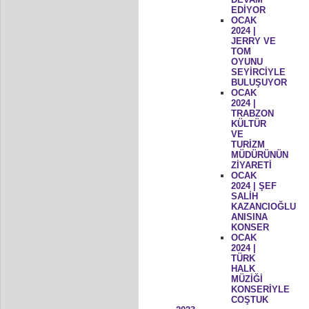
EDİYOR
OCAK
2024 |
JERRY VE
TOM
OYUNU
SEYİRCİYLE
BULUŞUYOR
OCAK
2024 |
TRABZON
KÜLTÜR
VE
TURİZM
MÜDÜRÜNÜN
ZİYARETİ
OCAK
2024 | ŞEF
SALİH
KAZANCIOĞLU
ANISINA
KONSER
OCAK
2024 |
TÜRK
HALK
MÜZİĞİ
KONSERİYLE
COŞTUK