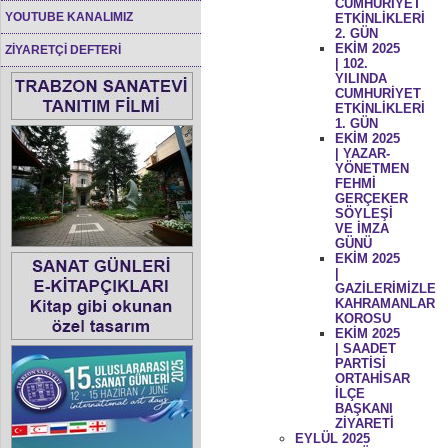
CUMHURİYET
YOUTUBE KANALIMIZ
ETKİNLİKLERİ
2. GÜN
EKİM 2025
ZİYARETÇİ DEFTERİ
| 102.
YILINDA
CUMHURİYET
ETKİNLİKLERİ
1. GÜN
EKİM 2025
| YAZAR-
YÖNETMEN
FEHMİ
GERÇEKER
SÖYLEŞİ
VE İMZA
GÜNÜ
EKİM 2025
|
GAZİLERİMİZLE
KAHRAMANLAR
KOROSU
EKİM 2025
| SAADET
PARTİSİ
ORTAHİSAR
İLÇE
BAŞKANI
ZİYARETİ
EYLÜL 2025