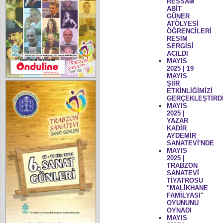
RESSAM
ABİT
GÜNER
ATÖLYESİ
ÖĞRENCİLERİ
RESİM
SERGİSİ
AÇILDI
MAYIS
2025 | 19
MAYIS
ŞİİR
ETKİNLİĞİMİZİ
GERÇEKLEŞTİRD
MAYIS
2025 |
YAZAR
KADİR
AYDEMİR
SANATEVİ'NDE
MAYIS
2025 |
TRABZON
SANATEVİ
TİYATROSU
"MALİKHANE
FAMİLYASI"
OYUNUNU
OYNADI
MAYIS