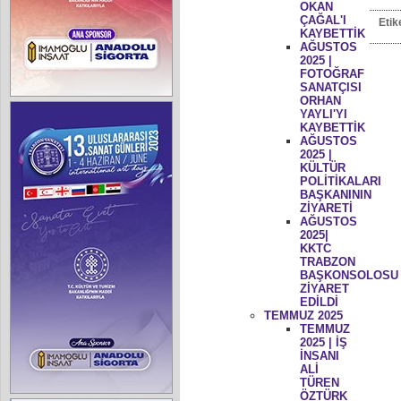
OKAN
ÇAĞAL'I
Etik
KAYBETTİK
AĞUSTOS
2025 |
FOTOĞRAF
SANATÇISI
ORHAN
YAYLI'YI
KAYBETTİK
AĞUSTOS
2025 |
KÜLTÜR
POLİTİKALARI
BAŞKANININ
ZİYARETİ
AĞUSTOS
2025|
KKTC
TRABZON
BAŞKONSOLOSU
ZİYARET
EDİLDİ
TEMMUZ 2025
TEMMUZ
2025 | İŞ
İNSANI
ALİ
TÜREN
ÖZTÜRK