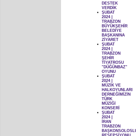
DESTEK
VERDİK
ŞUBAT
2024 |
TRABZON
BÜYÜKŞEHİR
BELEDİYE
BAŞKANINA
ZİYARET
ŞUBAT
2024 |
TRABZON
ŞEHİR
TİYATROSU
"DÜĞÜNBAZ"
OYUNU
ŞUBAT
2024 |
MÜZİK VE
HALKOYUNLARI
DERNEĞİMİZİN
TÜRK
MÜZİĞİ
KONSERİ
ŞUBAT
2024 |
İRAN
TRABZON
BAŞKONSOLOSL
RESEPSİYONU