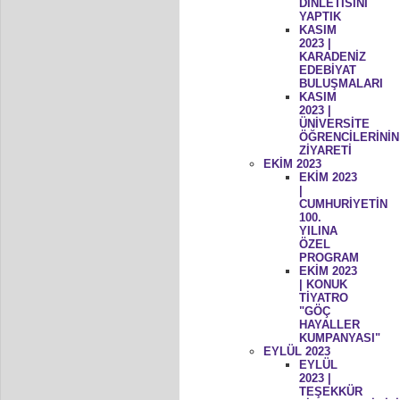
DİNLETİSİNİ
YAPTIK
KASIM
2023 |
KARADENİZ
EDEBİYAT
BULUŞMALARI
KASIM
2023 |
ÜNİVERSİTE
ÖĞRENCİLERİNİN
ZİYARETİ
EKİM 2023
EKİM 2023
|
CUMHURİYETİN
100.
YILINA
ÖZEL
PROGRAM
EKİM 2023
| KONUK
TİYATRO
"GÖÇ
HAYALLER
KUMPANYASI"
EYLÜL 2023
EYLÜL
2023 |
TEŞEKKÜR