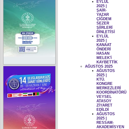
EYLÜL
2025 |
ŞAİR-
YAZAR
ÇİĞDEM
SEZER
ŞİİRLERİ
DİNLETİSİ
EYLÜL
2025 |
KANAAT
ÖNDERİ
HASAN
MELEK'İ
KAYBETTİK
AĞUSTOS 2025
AĞUSTOS
2025 |
KTÜ.
KONGRE
MERKEZLERİ
KOORDİNATÖRÜ
VEYSEL
ATASOY
ZİYARET
EDİLDİ
AĞUSTOS
2025 |
RESSAM-
AKADEMİSYEN