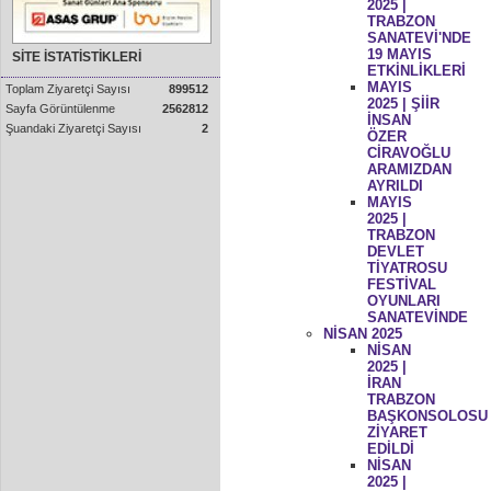
2025 |
TRABZON
SANATEVİ'NDE
19 MAYIS
SİTE İSTATİSTİKLERİ
ETKİNLİKLERİ
MAYIS
Toplam Ziyaretçi Sayısı
899512
2025 | ŞİİR
Sayfa Görüntülenme
2562812
İNSAN
Şuandaki Ziyaretçi Sayısı
2
ÖZER
CİRAVOĞLU
ARAMIZDAN
AYRILDI
MAYIS
2025 |
TRABZON
DEVLET
TİYATROSU
FESTİVAL
OYUNLARI
SANATEVİNDE
NİSAN 2025
NİSAN
2025 |
İRAN
TRABZON
BAŞKONSOLOSU
ZİYARET
EDİLDİ
NİSAN
2025 |