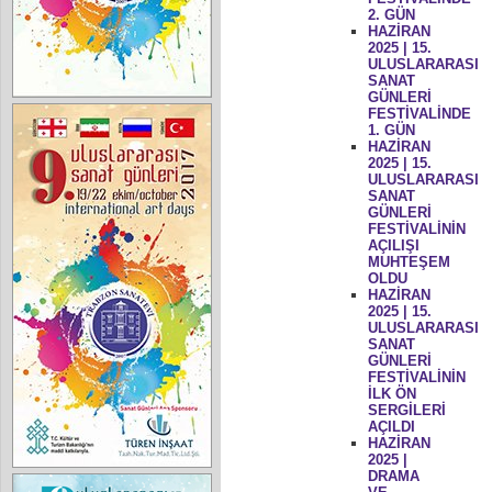
2. GÜN
HAZİRAN
2025 | 15.
ULUSLARARASI
SANAT
GÜNLERİ
FESTİVALİNDE
1. GÜN
HAZİRAN
2025 | 15.
ULUSLARARASI
SANAT
GÜNLERİ
FESTİVALİNİN
AÇILIŞI
MUHTEŞEM
OLDU
HAZİRAN
2025 | 15.
ULUSLARARASI
SANAT
GÜNLERİ
FESTİVALİNİN
İLK ÖN
SERGİLERİ
AÇILDI
HAZİRAN
2025 |
DRAMA