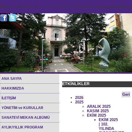
Notice
: Undefined index: HTTP_ACCEPT_LANGUAGE in
/home/sana45org/
ANA SAYFA
ETKİNLİKLER
HAKKIMIZDA
Geri
2026
İLETİŞİM
2025
ARALIK 2025
YÖNETİM ve KURULLAR
KASIM 2025
EKİM 2025
SANATEVİ MEKAN ALBÜMÜ
EKİM 2025
| 102.
AYLIK/YILLIK PROGRAM
YILINDA