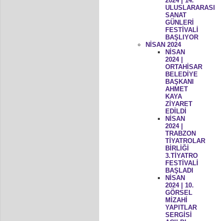
2024 | 14.
ULUSLARARASI
SANAT
GÜNLERİ
FESTİVALİ
BAŞLIYOR
NİSAN 2024
NİSAN
2024 |
ORTAHİSAR
BELEDİYE
BAŞKANI
AHMET
KAYA
ZİYARET
EDİLDİ
NİSAN
2024 |
TRABZON
TİYATROLAR
BİRLİĞİ
3.TİYATRO
FESTİVALİ
BAŞLADI
NİSAN
2024 | 10.
GÖRSEL
MİZAHİ
YAPITLAR
SERGİSİ