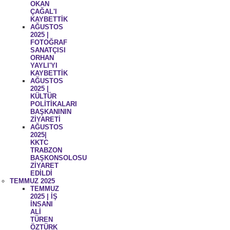
OKAN
ÇAĞAL'I
KAYBETTİK
AĞUSTOS
2025 |
FOTOĞRAF
SANATÇISI
ORHAN
YAYLI'YI
KAYBETTİK
AĞUSTOS
2025 |
KÜLTÜR
POLİTİKALARI
BAŞKANININ
ZİYARETİ
AĞUSTOS
2025|
KKTC
TRABZON
BAŞKONSOLOSU
ZİYARET
EDİLDİ
TEMMUZ 2025
TEMMUZ
2025 | İŞ
İNSANI
ALİ
TÜREN
ÖZTÜRK