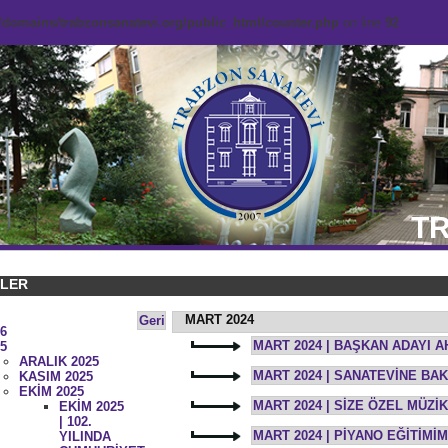
domains/trabzonsanatevi.org/public_html/counter.php
on line
92
TR
KLER
MART 2024
Geri
6
MART 2024 | BAŞKAN ADAYI A
5
ARALIK 2025
MART 2024 | SANATEVİNE BAK
KASIM 2025
EKİM 2025
MART 2024 | SİZE ÖZEL MÜZ
EKİM 2025
| 102.
MART 2024 | PİYANO EĞİTİMİ
YILINDA