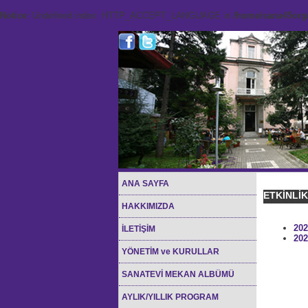
Notice
: Undefined index: HTTP_ACCEPT_LANGUAGE in
/home/sana45org/
ANA SAYFA
ETKİNLİ
HAKKIMIZDA
202
İLETİŞİM
202
YÖNETİM ve KURULLAR
SANATEVİ MEKAN ALBÜMÜ
AYLIK/YILLIK PROGRAM