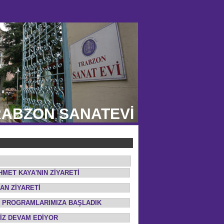
ABZON SANATEVİ
HMET KAYA'NIN ZİYARETİ
AN ZİYARETİ
İK PROGRAMLARIMIZA BAŞLADIK
MİZ DEVAM EDİYOR