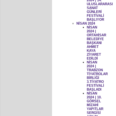
2024 | 14.
ULUSLARARASI
SANAT
GÜNLERİ
FESTİVALİ
BAŞLIYOR
NİSAN 2024
NİSAN
2024 |
ORTAHİSAR
BELEDİYE
BAŞKANI
AHMET
KAYA
ZİYARET
EDİLDİ
NİSAN
2024 |
TRABZON
TİYATROLAR
BİRLİĞİ
3.TİYATRO
FESTİVALİ
BAŞLADI
NİSAN
2024 | 10.
GÖRSEL
MİZAHİ
YAPITLAR
SERGİSİ