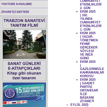
CUMHURİYET
YOUTUBE KANALIMIZ
ETKİNLİKLERİ
2. GÜN
EKİM 2025
ZİYARETÇİ DEFTERİ
| 102.
YILINDA
CUMHURİYET
ETKİNLİKLERİ
1. GÜN
EKİM 2025
| YAZAR-
YÖNETMEN
FEHMİ
GERÇEKER
SÖYLEŞİ
VE İMZA
GÜNÜ
EKİM 2025
|
GAZİLERİMİZLE
KAHRAMANLAR
KOROSU
EKİM 2025
| SAADET
PARTİSİ
ORTAHİSAR
İLÇE
BAŞKANI
ZİYARETİ
EYLÜL 2025