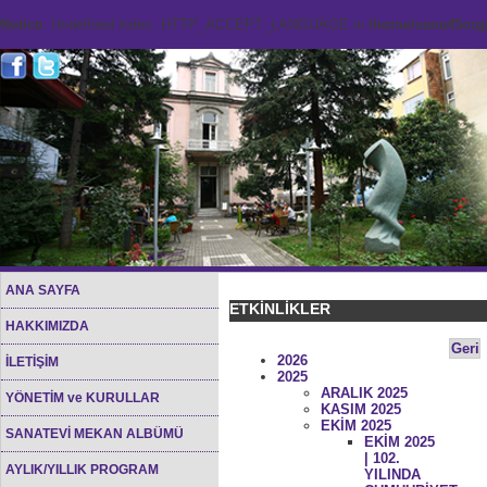
Notice
: Undefined index: HTTP_ACCEPT_LANGUAGE in
/home/sana45org/
ANA SAYFA
ETKİNLİKLER
HAKKIMIZDA
Geri
2026
İLETİŞİM
2025
ARALIK 2025
YÖNETİM ve KURULLAR
KASIM 2025
EKİM 2025
SANATEVİ MEKAN ALBÜMÜ
EKİM 2025
| 102.
AYLIK/YILLIK PROGRAM
YILINDA