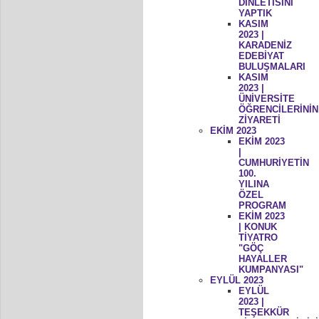
DİNLETİSİNİ
YAPTIK
KASIM
2023 |
KARADENİZ
EDEBİYAT
BULUŞMALARI
KASIM
2023 |
ÜNİVERSİTE
ÖĞRENCİLERİNİN
ZİYARETİ
EKİM 2023
EKİM 2023
|
CUMHURİYETİN
100.
YILINA
ÖZEL
PROGRAM
EKİM 2023
| KONUK
TİYATRO
"GÖÇ
HAYALLER
KUMPANYASI"
EYLÜL 2023
EYLÜL
2023 |
TEŞEKKÜR