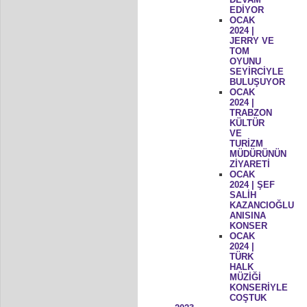
EDİYOR
OCAK
2024 |
JERRY VE
TOM
OYUNU
SEYİRCİYLE
BULUŞUYOR
OCAK
2024 |
TRABZON
KÜLTÜR
VE
TURİZM
MÜDÜRÜNÜN
ZİYARETİ
OCAK
2024 | ŞEF
SALİH
KAZANCIOĞLU
ANISINA
KONSER
OCAK
2024 |
TÜRK
HALK
MÜZİĞİ
KONSERİYLE
COŞTUK