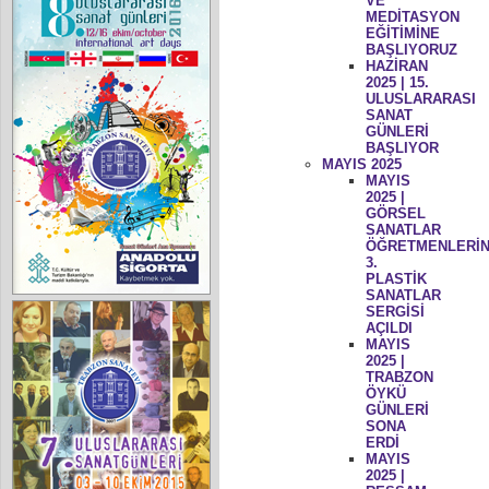
VE
MEDİTASYON
EĞİTİMİNE
BAŞLIYORUZ
HAZİRAN
2025 | 15.
ULUSLARARASI
SANAT
GÜNLERİ
BAŞLIYOR
MAYIS 2025
MAYIS
2025 |
GÖRSEL
SANATLAR
ÖĞRETMENLERİN
3.
PLASTİK
SANATLAR
SERGİSİ
AÇILDI
MAYIS
2025 |
TRABZON
ÖYKÜ
GÜNLERİ
SONA
ERDİ
MAYIS
2025 |