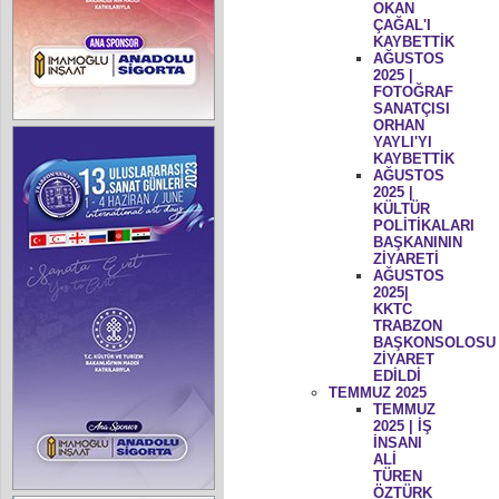
OKAN
ÇAĞAL'I
KAYBETTİK
AĞUSTOS
2025 |
FOTOĞRAF
SANATÇISI
ORHAN
YAYLI'YI
KAYBETTİK
AĞUSTOS
2025 |
KÜLTÜR
POLİTİKALARI
BAŞKANININ
ZİYARETİ
AĞUSTOS
2025|
KKTC
TRABZON
BAŞKONSOLOSU
ZİYARET
EDİLDİ
TEMMUZ 2025
TEMMUZ
2025 | İŞ
İNSANI
ALİ
TÜREN
ÖZTÜRK