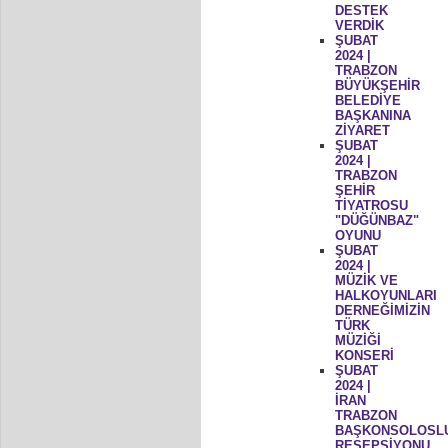
DESTEK
VERDİK
ŞUBAT
2024 |
TRABZON
BÜYÜKŞEHİR
BELEDİYE
BAŞKANINA
ZİYARET
ŞUBAT
2024 |
TRABZON
ŞEHİR
TİYATROSU
"DÜĞÜNBAZ"
OYUNU
ŞUBAT
2024 |
MÜZİK VE
HALKOYUNLARI
DERNEĞİMİZİN
TÜRK
MÜZİĞİ
KONSERİ
ŞUBAT
2024 |
İRAN
TRABZON
BAŞKONSOLOSL
RESEPSİYONU