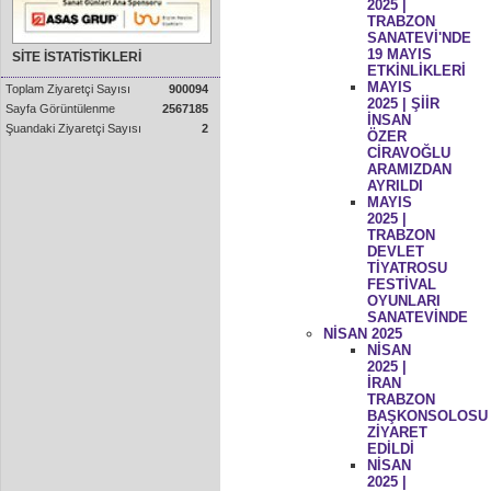
2025 |
TRABZON
SANATEVİ'NDE
19 MAYIS
SİTE İSTATİSTİKLERİ
ETKİNLİKLERİ
MAYIS
Toplam Ziyaretçi Sayısı
900094
2025 | ŞİİR
Sayfa Görüntülenme
2567185
İNSAN
Şuandaki Ziyaretçi Sayısı
2
ÖZER
CİRAVOĞLU
ARAMIZDAN
AYRILDI
MAYIS
2025 |
TRABZON
DEVLET
TİYATROSU
FESTİVAL
OYUNLARI
SANATEVİNDE
NİSAN 2025
NİSAN
2025 |
İRAN
TRABZON
BAŞKONSOLOSU
ZİYARET
EDİLDİ
NİSAN
2025 |