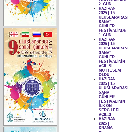
2. GÜN
HAZİRAN
2025 | 15.
ULUSLARARASI
SANAT
GÜNLERİ
FESTİVALİNDE
1. GÜN
HAZİRAN
2025 | 15.
ULUSLARARASI
SANAT
GÜNLERİ
FESTİVALİNİN
AÇILIŞI
MUHTEŞEM
OLDU
HAZİRAN
2025 | 15.
ULUSLARARASI
SANAT
GÜNLERİ
FESTİVALİNİN
İLK ÖN
SERGİLERİ
AÇILDI
HAZİRAN
2025 |
DRAMA