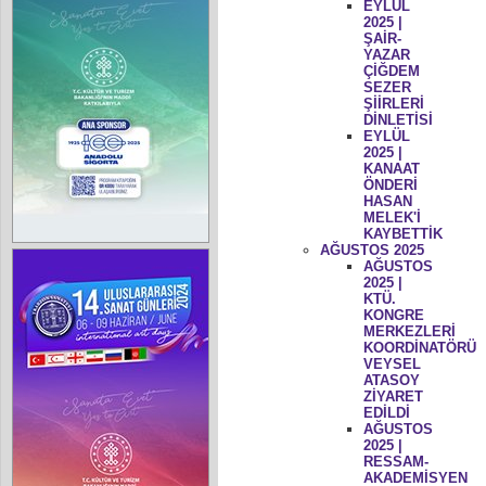
EYLÜL
2025 |
ŞAİR-
YAZAR
ÇİĞDEM
SEZER
ŞİİRLERİ
DİNLETİSİ
EYLÜL
2025 |
KANAAT
ÖNDERİ
HASAN
MELEK'İ
KAYBETTİK
AĞUSTOS 2025
AĞUSTOS
2025 |
KTÜ.
KONGRE
MERKEZLERİ
KOORDİNATÖRÜ
VEYSEL
ATASOY
ZİYARET
EDİLDİ
AĞUSTOS
2025 |
RESSAM-
AKADEMİSYEN