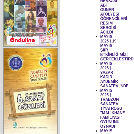
RESSAM
ABİT
GÜNER
ATÖLYESİ
ÖĞRENCİLERİ
RESİM
SERGİSİ
AÇILDI
MAYIS
2025 | 19
MAYIS
ŞİİR
ETKİNLİĞİMİZİ
GERÇEKLEŞTİRD
MAYIS
2025 |
YAZAR
KADİR
AYDEMİR
SANATEVİ'NDE
MAYIS
2025 |
TRABZON
SANATEVİ
TİYATROSU
"MALİKHANE
FAMİLYASI"
OYUNUNU
OYNADI
MAYIS