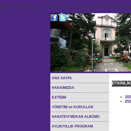
Notice
: Undefined index: HTTP_ACCEPT_LANGUAGE in
/home/sana45org/
ANA SAYFA
ETKİNLİ
HAKKIMIZDA
202
İLETİŞİM
202
YÖNETİM ve KURULLAR
SANATEVİ MEKAN ALBÜMÜ
AYLIK/YILLIK PROGRAM