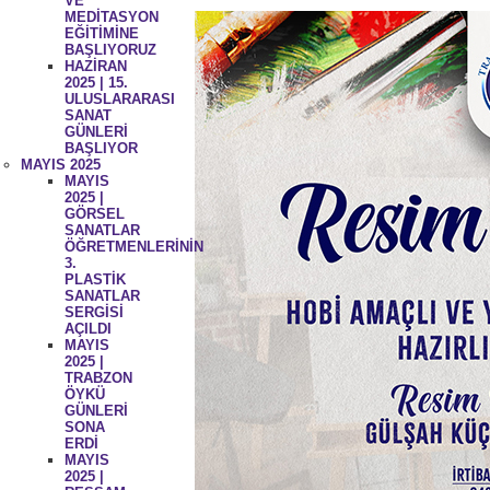
VE
MEDİTASYON
EĞİTİMİNE
BAŞLIYORUZ
HAZİRAN
2025 | 15.
ULUSLARARASI
SANAT
GÜNLERİ
BAŞLIYOR
MAYIS 2025
MAYIS
2025 |
GÖRSEL
SANATLAR
ÖĞRETMENLERİNİN
3.
PLASTİK
SANATLAR
SERGİSİ
AÇILDI
MAYIS
2025 |
TRABZON
ÖYKÜ
GÜNLERİ
SONA
ERDİ
MAYIS
2025 |