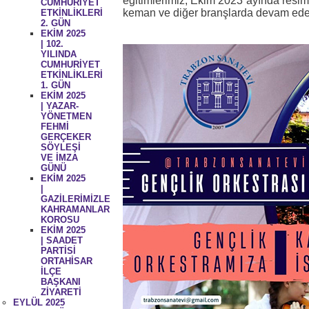
eğitimlerimiz, Ekim 2023 ayında resim
CUMHURİYET
keman ve diğer branşlarda devam edec
ETKİNLİKLERİ
2. GÜN
EKİM 2025
| 102.
YILINDA
CUMHURİYET
ETKİNLİKLERİ
1. GÜN
EKİM 2025
| YAZAR-
YÖNETMEN
FEHMİ
GERÇEKER
SÖYLEŞİ
VE İMZA
GÜNÜ
EKİM 2025
|
GAZİLERİMİZLE
KAHRAMANLAR
KOROSU
EKİM 2025
| SAADET
PARTİSİ
ORTAHİSAR
İLÇE
BAŞKANI
ZİYARETİ
EYLÜL 2025