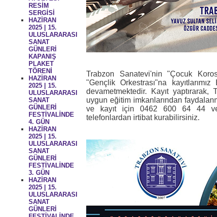
RESİM
SERGİSİ
HAZİRAN
2025 | 15.
ULUSLARARASI
SANAT
GÜNLERİ
KAPANIŞ
PLAKET
TÖRENİ
Trabzon Sanatevi'nin "Çocuk Koro
HAZİRAN
"Gençlik Orkestrası"na kayıtlarımı
2025 | 15.
devametmektedir. Kayıt yaptırarak, 
ULUSLARARASI
uygun eğitim imkanlarından faydalanma
SANAT
GÜNLERİ
ve kayıt için 0462 600 64 44 
FESTİVALİNDE
telefonlardan irtibat kurabilirsiniz.
4. GÜN
HAZİRAN
2025 | 15.
ULUSLARARASI
SANAT
GÜNLERİ
FESTİVALİNDE
3. GÜN
HAZİRAN
2025 | 15.
ULUSLARARASI
SANAT
GÜNLERİ
FESTİVALİNDE