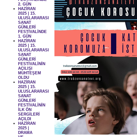
2. GÜN
HAZİRAN
2025 | 15.
ULUSLARARASI
SANAT
GÜNLERİ
FESTİVALİNDE
1. GÜN
HAZİRAN
2025 | 15.
ULUSLARARASI
SANAT
GÜNLERİ
FESTİVALİNİN
AÇILIŞI
MUHTEŞEM
OLDU
HAZİRAN
2025 | 15.
ULUSLARARASI
SANAT
GÜNLERİ
FESTİVALİNİN
İLK ÖN
SERGİLERİ
AÇILDI
HAZİRAN
2025 |
DRAMA