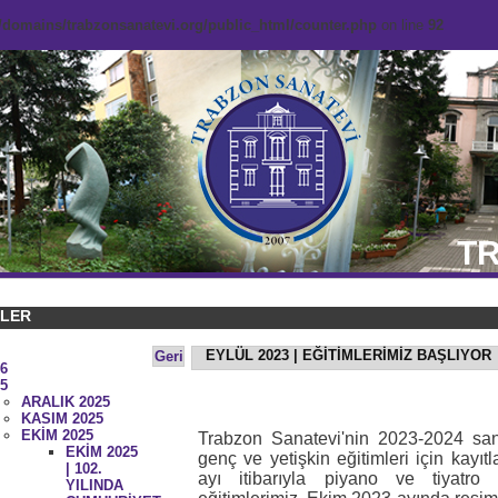
domains/trabzonsanatevi.org/public_html/counter.php
on line
92
TR
KLER
EYLÜL 2023 | EĞİTİMLERİMİZ BAŞLIYOR
Geri
6
5
ARALIK 2025
KASIM 2025
EKİM 2025
Trabzon Sanatevi'nin 2023-2024 sa
EKİM 2025
genç ve yetişkin eğitimleri için kayı
| 102.
ayı itibarıyla piyano ve tiyatro
YILINDA