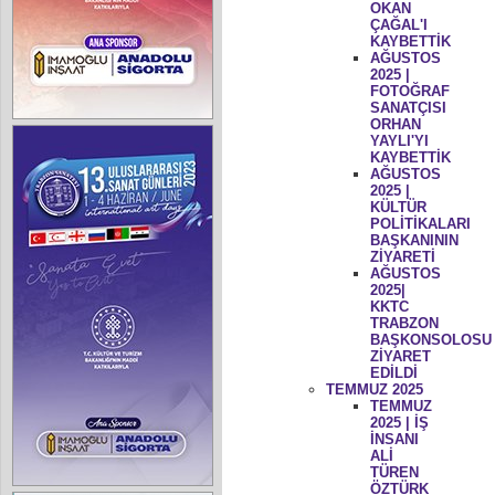
OKAN
ÇAĞAL'I
KAYBETTİK
AĞUSTOS
2025 |
FOTOĞRAF
SANATÇISI
ORHAN
YAYLI'YI
KAYBETTİK
AĞUSTOS
2025 |
KÜLTÜR
POLİTİKALARI
BAŞKANININ
ZİYARETİ
AĞUSTOS
2025|
KKTC
TRABZON
BAŞKONSOLOSU
ZİYARET
EDİLDİ
TEMMUZ 2025
TEMMUZ
2025 | İŞ
İNSANI
ALİ
TÜREN
ÖZTÜRK