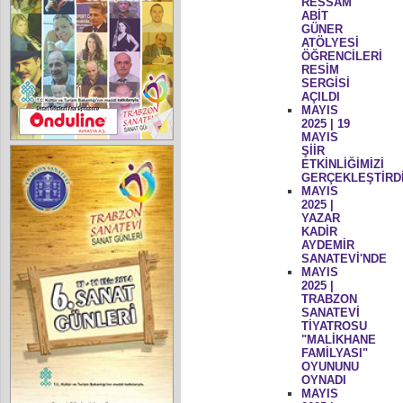
RESSAM
ABİT
GÜNER
ATÖLYESİ
ÖĞRENCİLERİ
RESİM
SERGİSİ
AÇILDI
MAYIS
2025 | 19
MAYIS
ŞİİR
ETKİNLİĞİMİZİ
GERÇEKLEŞTİRD
MAYIS
2025 |
YAZAR
KADİR
AYDEMİR
SANATEVİ'NDE
MAYIS
2025 |
TRABZON
SANATEVİ
TİYATROSU
"MALİKHANE
FAMİLYASI"
OYUNUNU
OYNADI
MAYIS