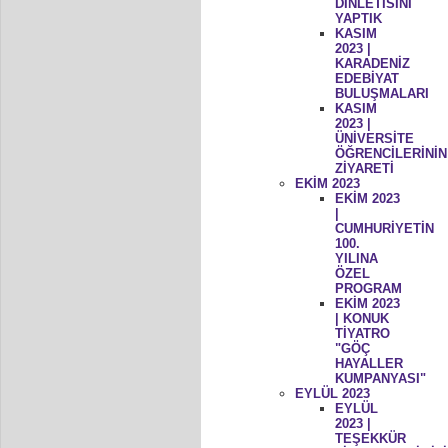
DİNLETİSİNİ
YAPTIK
KASIM
2023 |
KARADENİZ
EDEBİYAT
BULUŞMALARI
KASIM
2023 |
ÜNİVERSİTE
ÖĞRENCİLERİNİN
ZİYARETİ
EKİM 2023
EKİM 2023
|
CUMHURİYETİN
100.
YILINA
ÖZEL
PROGRAM
EKİM 2023
| KONUK
TİYATRO
"GÖÇ
HAYALLER
KUMPANYASI"
EYLÜL 2023
EYLÜL
2023 |
TEŞEKKÜR