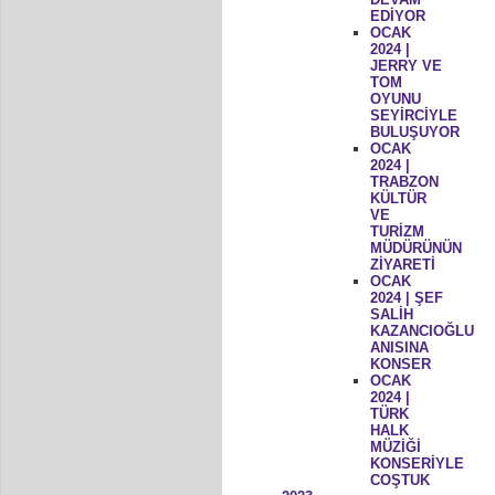
EDİYOR
OCAK
2024 |
JERRY VE
TOM
OYUNU
SEYİRCİYLE
BULUŞUYOR
OCAK
2024 |
TRABZON
KÜLTÜR
VE
TURİZM
MÜDÜRÜNÜN
ZİYARETİ
OCAK
2024 | ŞEF
SALİH
KAZANCIOĞLU
ANISINA
KONSER
OCAK
2024 |
TÜRK
HALK
MÜZİĞİ
KONSERİYLE
COŞTUK