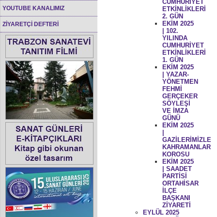
CUMHURİYET
YOUTUBE KANALIMIZ
ETKİNLİKLERİ
2. GÜN
EKİM 2025
ZİYARETÇİ DEFTERİ
| 102.
YILINDA
CUMHURİYET
ETKİNLİKLERİ
1. GÜN
EKİM 2025
| YAZAR-
YÖNETMEN
FEHMİ
GERÇEKER
SÖYLEŞİ
VE İMZA
GÜNÜ
EKİM 2025
|
GAZİLERİMİZLE
KAHRAMANLAR
KOROSU
EKİM 2025
| SAADET
PARTİSİ
ORTAHİSAR
İLÇE
BAŞKANI
ZİYARETİ
EYLÜL 2025