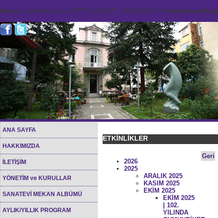
Notice
: Undefined index: HTTP_ACCEPT_LANGUAGE in
/home/sana45org/
ANA SAYFA
ETKİNLİKLER
HAKKIMIZDA
Geri
2026
İLETİŞİM
2025
ARALIK 2025
YÖNETİM ve KURULLAR
KASIM 2025
EKİM 2025
SANATEVİ MEKAN ALBÜMÜ
EKİM 2025
| 102.
AYLIK/YILLIK PROGRAM
YILINDA