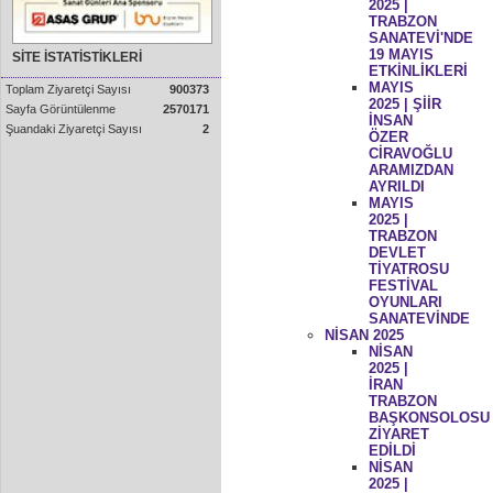
2025 |
TRABZON
SANATEVİ'NDE
19 MAYIS
SİTE İSTATİSTİKLERİ
ETKİNLİKLERİ
MAYIS
Toplam Ziyaretçi Sayısı
900373
2025 | ŞİİR
Sayfa Görüntülenme
2570171
İNSAN
Şuandaki Ziyaretçi Sayısı
2
ÖZER
CİRAVOĞLU
ARAMIZDAN
AYRILDI
MAYIS
2025 |
TRABZON
DEVLET
TİYATROSU
FESTİVAL
OYUNLARI
SANATEVİNDE
NİSAN 2025
NİSAN
2025 |
İRAN
TRABZON
BAŞKONSOLOSU
ZİYARET
EDİLDİ
NİSAN
2025 |