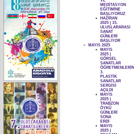
VE
MEDİTASYON
EĞİTİMİNE
BAŞLIYORUZ
HAZİRAN
2025 | 15.
ULUSLARARASI
SANAT
GÜNLERİ
BAŞLIYOR
MAYIS 2025
MAYIS
2025 |
GÖRSEL
SANATLAR
ÖĞRETMENLERİN
3.
PLASTİK
SANATLAR
SERGİSİ
AÇILDI
MAYIS
2025 |
TRABZON
ÖYKÜ
GÜNLERİ
SONA
ERDİ
MAYIS
2025 |