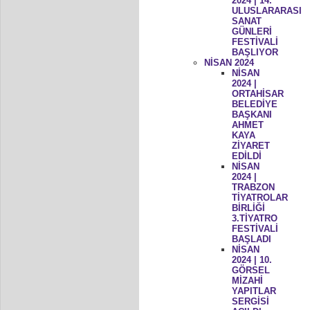
2024 | 14.
ULUSLARARASI
SANAT
GÜNLERİ
FESTİVALİ
BAŞLIYOR
NİSAN 2024
NİSAN
2024 |
ORTAHİSAR
BELEDİYE
BAŞKANI
AHMET
KAYA
ZİYARET
EDİLDİ
NİSAN
2024 |
TRABZON
TİYATROLAR
BİRLİĞİ
3.TİYATRO
FESTİVALİ
BAŞLADI
NİSAN
2024 | 10.
GÖRSEL
MİZAHİ
YAPITLAR
SERGİSİ