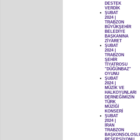
DESTEK
VERDİK
ŞUBAT
2024 |
TRABZON
BÜYÜKŞEHİR
BELEDİYE
BAŞKANINA
ZİYARET
ŞUBAT
2024 |
TRABZON
ŞEHİR
TİYATROSU
"DÜĞÜNBAZ"
OYUNU
ŞUBAT
2024 |
MÜZİK VE
HALKOYUNLARI
DERNEĞİMİZİN
TÜRK
MÜZİĞİ
KONSERİ
ŞUBAT
2024 |
İRAN
TRABZON
BAŞKONSOLOSL
RESEPSİYONU