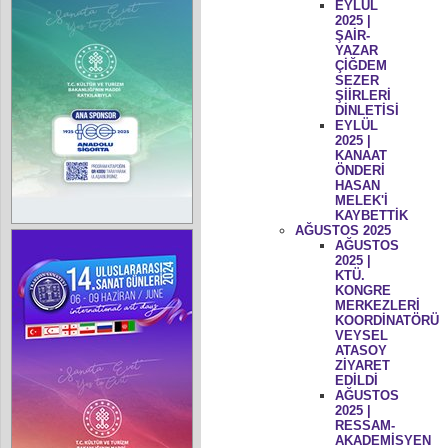
EYLÜL
2025 |
ŞAİR-
YAZAR
ÇİĞDEM
SEZER
ŞİİRLERİ
DİNLETİSİ
EYLÜL
2025 |
KANAAT
ÖNDERİ
HASAN
MELEK'İ
KAYBETTİK
AĞUSTOS 2025
AĞUSTOS
2025 |
KTÜ.
KONGRE
MERKEZLERİ
KOORDİNATÖRÜ
VEYSEL
ATASOY
ZİYARET
EDİLDİ
AĞUSTOS
2025 |
RESSAM-
AKADEMİSYEN