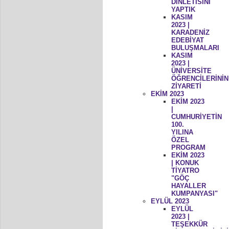
DİNLETİSİNİ
YAPTIK
KASIM
2023 |
KARADENİZ
EDEBİYAT
BULUŞMALARI
KASIM
2023 |
ÜNİVERSİTE
ÖĞRENCİLERİNİN
ZİYARETİ
EKİM 2023
EKİM 2023
|
CUMHURİYETİN
100.
YILINA
ÖZEL
PROGRAM
EKİM 2023
| KONUK
TİYATRO
"GÖÇ
HAYALLER
KUMPANYASI"
EYLÜL 2023
EYLÜL
2023 |
TEŞEKKÜR