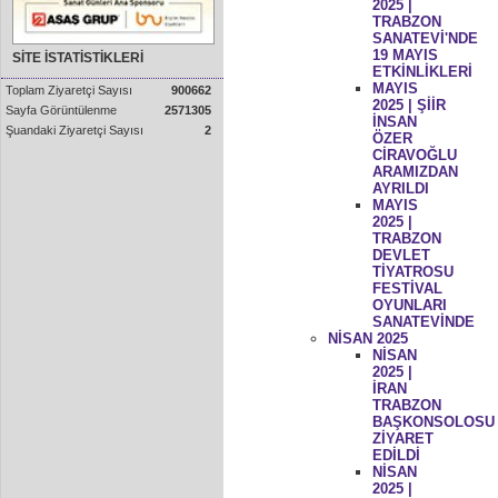
2025 |
TRABZON
SANATEVİ'NDE
19 MAYIS
SİTE İSTATİSTİKLERİ
ETKİNLİKLERİ
MAYIS
Toplam Ziyaretçi Sayısı
900662
2025 | ŞİİR
Sayfa Görüntülenme
2571305
İNSAN
Şuandaki Ziyaretçi Sayısı
2
ÖZER
CİRAVOĞLU
ARAMIZDAN
AYRILDI
MAYIS
2025 |
TRABZON
DEVLET
TİYATROSU
FESTİVAL
OYUNLARI
SANATEVİNDE
NİSAN 2025
NİSAN
2025 |
İRAN
TRABZON
BAŞKONSOLOSU
ZİYARET
EDİLDİ
NİSAN
2025 |