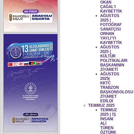
OKAN
ÇAĞAL'I
KAYBETTİK
AĞUSTOS
2025 |
FOTOĞRAF
SANATÇISI
ORHAN
YAYLI'YI
KAYBETTİK
AĞUSTOS
2025 |
KÜLTÜR
POLİTİKALARI
BAŞKANININ
ZİYARETİ
AĞUSTOS
2025|
KKTC
TRABZON
BAŞKONSOLOSU
ZİYARET
EDİLDİ
TEMMUZ 2025
TEMMUZ
2025 | İŞ
İNSANI
ALİ
TÜREN
ÖZTÜRK