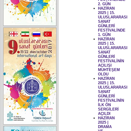
2. GÜN
HAZİRAN
2025 | 15.
ULUSLARARASI
SANAT
GÜNLERİ
FESTİVALİNDE
1. GÜN
HAZİRAN
2025 | 15.
ULUSLARARASI
SANAT
GÜNLERİ
FESTİVALİNİN
AÇILIŞI
MUHTEŞEM
OLDU
HAZİRAN
2025 | 15.
ULUSLARARASI
SANAT
GÜNLERİ
FESTİVALİNİN
İLK ÖN
SERGİLERİ
AÇILDI
HAZİRAN
2025 |
DRAMA