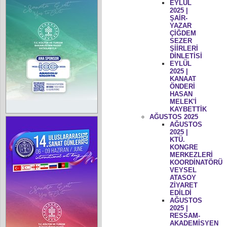
EYLÜL
2025 |
ŞAİR-
YAZAR
ÇİĞDEM
SEZER
ŞİİRLERİ
DİNLETİSİ
EYLÜL
2025 |
KANAAT
ÖNDERİ
HASAN
MELEK'İ
KAYBETTİK
AĞUSTOS 2025
AĞUSTOS
2025 |
KTÜ.
KONGRE
MERKEZLERİ
KOORDİNATÖRÜ
VEYSEL
ATASOY
ZİYARET
EDİLDİ
AĞUSTOS
2025 |
RESSAM-
AKADEMİSYEN