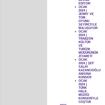
EDİYOR
OCAK
2024 |
JERRY VE
TOM
OYUNU
SEYİRCİYLE
BULUŞUYOR
OCAK
2024 |
TRABZON
KÜLTÜR
VE
TURİZM
MÜDÜRÜNÜN
ZİYARETİ
OCAK
2024 | ŞEF
SALİH
KAZANCIOĞLU
ANISINA
KONSER
OCAK
2024 |
TÜRK
HALK
MÜZİĞİ
KONSERİYLE
COŞTUK