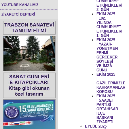
CUMHURİYET
YOUTUBE KANALIMIZ
ETKİNLİKLERİ
2. GÜN
EKİM 2025
ZİYARETÇİ DEFTERİ
| 102.
YILINDA
CUMHURİYET
ETKİNLİKLERİ
1. GÜN
EKİM 2025
| YAZAR-
YÖNETMEN
FEHMİ
GERÇEKER
SÖYLEŞİ
VE İMZA
GÜNÜ
EKİM 2025
|
GAZİLERİMİZLE
KAHRAMANLAR
KOROSU
EKİM 2025
| SAADET
PARTİSİ
ORTAHİSAR
İLÇE
BAŞKANI
ZİYARETİ
EYLÜL 2025