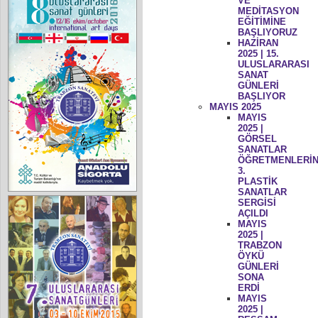
VE
MEDİTASYON
EĞİTİMİNE
BAŞLIYORUZ
HAZİRAN
2025 | 15.
ULUSLARARASI
SANAT
GÜNLERİ
BAŞLIYOR
MAYIS 2025
MAYIS
2025 |
GÖRSEL
SANATLAR
ÖĞRETMENLERİN
3.
PLASTİK
SANATLAR
SERGİSİ
AÇILDI
MAYIS
2025 |
TRABZON
ÖYKÜ
GÜNLERİ
SONA
ERDİ
MAYIS
2025 |