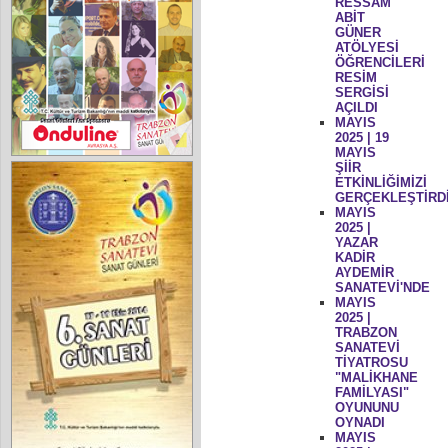
RESSAM
ABİT
GÜNER
ATÖLYESİ
ÖĞRENCİLERİ
RESİM
SERGİSİ
AÇILDI
MAYIS
2025 | 19
MAYIS
ŞİİR
ETKİNLİĞİMİZİ
GERÇEKLEŞTİRD
MAYIS
2025 |
YAZAR
KADİR
AYDEMİR
SANATEVİ'NDE
MAYIS
2025 |
TRABZON
SANATEVİ
TİYATROSU
"MALİKHANE
FAMİLYASI"
OYUNUNU
OYNADI
MAYIS