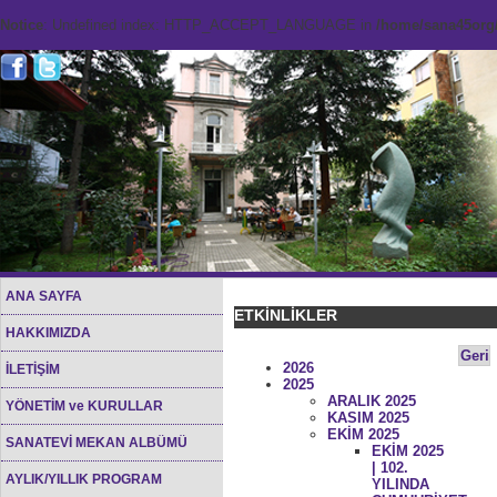
Notice
: Undefined index: HTTP_ACCEPT_LANGUAGE in
/home/sana45org/
ANA SAYFA
ETKİNLİKLER
HAKKIMIZDA
Geri
2026
İLETİŞİM
2025
ARALIK 2025
YÖNETİM ve KURULLAR
KASIM 2025
EKİM 2025
SANATEVİ MEKAN ALBÜMÜ
EKİM 2025
| 102.
AYLIK/YILLIK PROGRAM
YILINDA