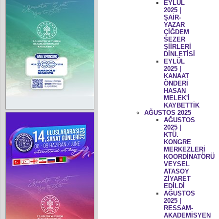
EYLÜL
2025 |
ŞAİR-
YAZAR
ÇİĞDEM
SEZER
ŞİİRLERİ
DİNLETİSİ
EYLÜL
2025 |
KANAAT
ÖNDERİ
HASAN
MELEK'İ
KAYBETTİK
AĞUSTOS 2025
AĞUSTOS
2025 |
KTÜ.
KONGRE
MERKEZLERİ
KOORDİNATÖRÜ
VEYSEL
ATASOY
ZİYARET
EDİLDİ
AĞUSTOS
2025 |
RESSAM-
AKADEMİSYEN