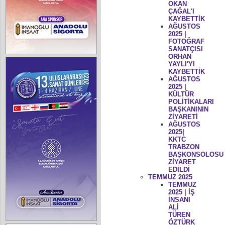
OKAN
ÇAĞAL'I
KAYBETTİK
AĞUSTOS
2025 |
FOTOĞRAF
SANATÇISI
ORHAN
YAYLI'YI
KAYBETTİK
AĞUSTOS
2025 |
KÜLTÜR
POLİTİKALARI
BAŞKANININ
ZİYARETİ
AĞUSTOS
2025|
KKTC
TRABZON
BAŞKONSOLOSU
ZİYARET
EDİLDİ
TEMMUZ 2025
TEMMUZ
2025 | İŞ
İNSANI
ALİ
TÜREN
ÖZTÜRK