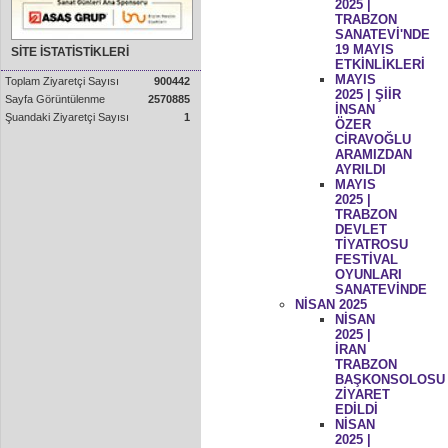
2025 |
TRABZON
SANATEVİ'NDE
19 MAYIS
SİTE İSTATİSTİKLERİ
ETKİNLİKLERİ
MAYIS
Toplam Ziyaretçi Sayısı
900442
2025 | ŞİİR
Sayfa Görüntülenme
2570885
İNSAN
Şuandaki Ziyaretçi Sayısı
1
ÖZER
CİRAVOĞLU
ARAMIZDAN
AYRILDI
MAYIS
2025 |
TRABZON
DEVLET
TİYATROSU
FESTİVAL
OYUNLARI
SANATEVİNDE
NİSAN 2025
NİSAN
2025 |
İRAN
TRABZON
BAŞKONSOLOSU
ZİYARET
EDİLDİ
NİSAN
2025 |