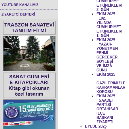
CUMHURİYET
YOUTUBE KANALIMIZ
ETKİNLİKLERİ
2. GÜN
EKİM 2025
ZİYARETÇİ DEFTERİ
| 102.
YILINDA
CUMHURİYET
ETKİNLİKLERİ
1. GÜN
EKİM 2025
| YAZAR-
YÖNETMEN
FEHMİ
GERÇEKER
SÖYLEŞİ
VE İMZA
GÜNÜ
EKİM 2025
|
GAZİLERİMİZLE
KAHRAMANLAR
KOROSU
EKİM 2025
| SAADET
PARTİSİ
ORTAHİSAR
İLÇE
BAŞKANI
ZİYARETİ
EYLÜL 2025