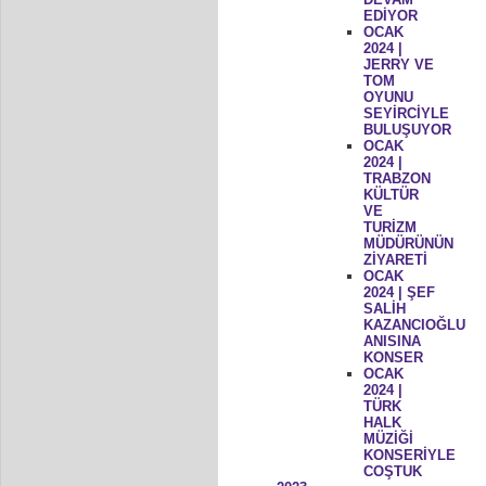
EDİYOR
OCAK
2024 |
JERRY VE
TOM
OYUNU
SEYİRCİYLE
BULUŞUYOR
OCAK
2024 |
TRABZON
KÜLTÜR
VE
TURİZM
MÜDÜRÜNÜN
ZİYARETİ
OCAK
2024 | ŞEF
SALİH
KAZANCIOĞLU
ANISINA
KONSER
OCAK
2024 |
TÜRK
HALK
MÜZİĞİ
KONSERİYLE
COŞTUK