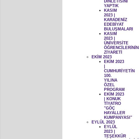
DİNLETİSİNİ
YAPTIK
KASIM
2023 |
KARADENİZ
EDEBİYAT
BULUŞMALARI
KASIM
2023 |
ÜNİVERSİTE
ÖĞRENCİLERİNİN
ZİYARETİ
EKİM 2023
EKİM 2023
|
CUMHURİYETİN
100.
YILINA
ÖZEL
PROGRAM
EKİM 2023
| KONUK
TİYATRO
"GÖÇ
HAYALLER
KUMPANYASI"
EYLÜL 2023
EYLÜL
2023 |
TEŞEKKÜR