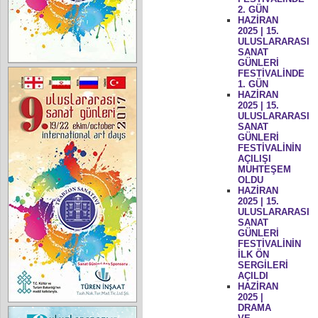
2. GÜN
HAZİRAN
2025 | 15.
ULUSLARARASI
SANAT
GÜNLERİ
FESTİVALİNDE
1. GÜN
HAZİRAN
2025 | 15.
ULUSLARARASI
SANAT
GÜNLERİ
FESTİVALİNİN
AÇILIŞI
MUHTEŞEM
OLDU
HAZİRAN
2025 | 15.
ULUSLARARASI
SANAT
GÜNLERİ
FESTİVALİNİN
İLK ÖN
SERGİLERİ
AÇILDI
HAZİRAN
2025 |
DRAMA