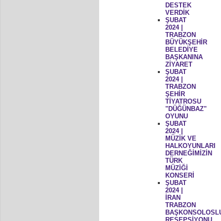
DESTEK
VERDİK
ŞUBAT
2024 |
TRABZON
BÜYÜKŞEHİR
BELEDİYE
BAŞKANINA
ZİYARET
ŞUBAT
2024 |
TRABZON
ŞEHİR
TİYATROSU
"DÜĞÜNBAZ"
OYUNU
ŞUBAT
2024 |
MÜZİK VE
HALKOYUNLARI
DERNEĞİMİZİN
TÜRK
MÜZİĞİ
KONSERİ
ŞUBAT
2024 |
İRAN
TRABZON
BAŞKONSOLOSL
RESEPSİYONU