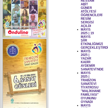
RESSAM
ABİT
GÜNER
ATÖLYESİ
ÖĞRENCİLERİ
RESİM
SERGİSİ
AÇILDI
MAYIS
2025 | 19
MAYIS
ŞİİR
ETKİNLİĞİMİZİ
GERÇEKLEŞTİRD
MAYIS
2025 |
YAZAR
KADİR
AYDEMİR
SANATEVİ'NDE
MAYIS
2025 |
TRABZON
SANATEVİ
TİYATROSU
"MALİKHANE
FAMİLYASI"
OYUNUNU
OYNADI
MAYIS