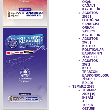
OKAN
ÇAĞAL'I
KAYBETTİK
AĞUSTOS
2025 |
FOTOĞRAF
SANATÇISI
ORHAN
YAYLI'YI
KAYBETTİK
AĞUSTOS
2025 |
KÜLTÜR
POLİTİKALARI
BAŞKANININ
ZİYARETİ
AĞUSTOS
2025|
KKTC
TRABZON
BAŞKONSOLOSU
ZİYARET
EDİLDİ
TEMMUZ 2025
TEMMUZ
2025 | İŞ
İNSANI
ALİ
TÜREN
ÖZTÜRK