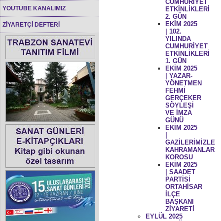
CUMHURİYET
YOUTUBE KANALIMIZ
ETKİNLİKLERİ
2. GÜN
EKİM 2025
ZİYARETÇİ DEFTERİ
| 102.
YILINDA
CUMHURİYET
ETKİNLİKLERİ
1. GÜN
EKİM 2025
| YAZAR-
YÖNETMEN
FEHMİ
GERÇEKER
SÖYLEŞİ
VE İMZA
GÜNÜ
EKİM 2025
|
GAZİLERİMİZLE
KAHRAMANLAR
KOROSU
EKİM 2025
| SAADET
PARTİSİ
ORTAHİSAR
İLÇE
BAŞKANI
ZİYARETİ
EYLÜL 2025