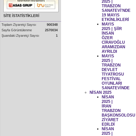
2025 |
TRABZON
SANATEVİ'NDE
19 MAYIS
SİTE İSTATİSTİKLERİ
ETKİNLİKLERİ
MAYIS
Toplam Ziyaretçi Sayısı
900348
2025 | ŞİİR
Sayfa Görüntülenme
2570034
İNSAN
Şuandaki Ziyaretçi Sayısı
1
ÖZER
CİRAVOĞLU
ARAMIZDAN
AYRILDI
MAYIS
2025 |
TRABZON
DEVLET
TİYATROSU
FESTİVAL
OYUNLARI
SANATEVİNDE
NİSAN 2025
NİSAN
2025 |
İRAN
TRABZON
BAŞKONSOLOSU
ZİYARET
EDİLDİ
NİSAN
2025 |