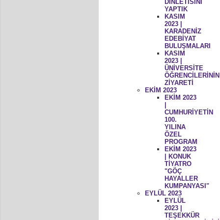
DİNLETİSİNİ
YAPTIK
KASIM
2023 |
KARADENİZ
EDEBİYAT
BULUŞMALARI
KASIM
2023 |
ÜNİVERSİTE
ÖĞRENCİLERİNİN
ZİYARETİ
EKİM 2023
EKİM 2023
|
CUMHURİYETİN
100.
YILINA
ÖZEL
PROGRAM
EKİM 2023
| KONUK
TİYATRO
"GÖÇ
HAYALLER
KUMPANYASI"
EYLÜL 2023
EYLÜL
2023 |
TEŞEKKÜR