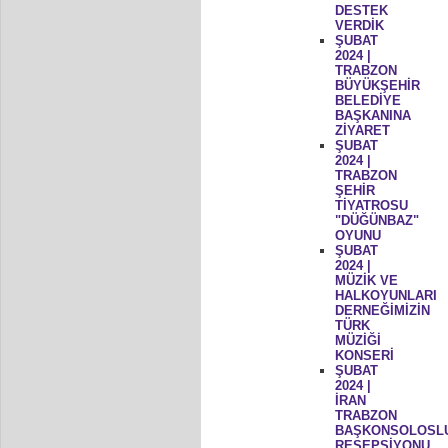
DESTEK
VERDİK
ŞUBAT
2024 |
TRABZON
BÜYÜKŞEHİR
BELEDİYE
BAŞKANINA
ZİYARET
ŞUBAT
2024 |
TRABZON
ŞEHİR
TİYATROSU
"DÜĞÜNBAZ"
OYUNU
ŞUBAT
2024 |
MÜZİK VE
HALKOYUNLARI
DERNEĞİMİZİN
TÜRK
MÜZİĞİ
KONSERİ
ŞUBAT
2024 |
İRAN
TRABZON
BAŞKONSOLOSL
RESEPSİYONU