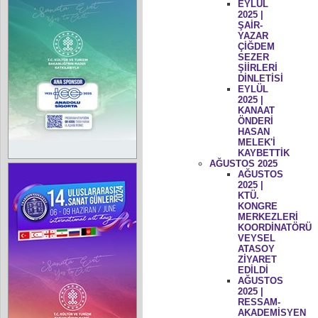
EYLÜL
2025 |
ŞAİR-
YAZAR
ÇİĞDEM
SEZER
ŞİİRLERİ
DİNLETİSİ
EYLÜL
2025 |
KANAAT
ÖNDERİ
HASAN
MELEK'İ
KAYBETTİK
AĞUSTOS 2025
AĞUSTOS
2025 |
KTÜ.
KONGRE
MERKEZLERİ
KOORDİNATÖRÜ
VEYSEL
ATASOY
ZİYARET
EDİLDİ
AĞUSTOS
2025 |
RESSAM-
AKADEMİSYEN