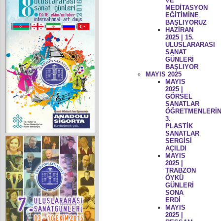
VE
MEDİTASYON
EĞİTİMİNE
BAŞLIYORUZ
HAZİRAN
2025 | 15.
ULUSLARARASI
SANAT
GÜNLERİ
BAŞLIYOR
MAYIS 2025
MAYIS
2025 |
GÖRSEL
SANATLAR
ÖĞRETMENLERİN
3.
PLASTİK
SANATLAR
SERGİSİ
AÇILDI
MAYIS
2025 |
TRABZON
ÖYKÜ
GÜNLERİ
SONA
ERDİ
MAYIS
2025 |