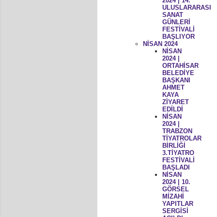
2024 | 14.
ULUSLARARASI
SANAT
GÜNLERİ
FESTİVALİ
BAŞLIYOR
NİSAN 2024
NİSAN
2024 |
ORTAHİSAR
BELEDİYE
BAŞKANI
AHMET
KAYA
ZİYARET
EDİLDİ
NİSAN
2024 |
TRABZON
TİYATROLAR
BİRLİĞİ
3.TİYATRO
FESTİVALİ
BAŞLADI
NİSAN
2024 | 10.
GÖRSEL
MİZAHİ
YAPITLAR
SERGİSİ