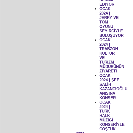
EDİYOR
OCAK
2024 |
JERRY VE
TOM
OYUNU
SEYİRCİYLE
BULUŞUYOR
OCAK
2024 |
TRABZON
KÜLTÜR
VE
TURİZM
MÜDÜRÜNÜN
ZİYARETİ
OCAK
2024 | ŞEF
SALİH
KAZANCIOĞLU
ANISINA
KONSER
OCAK
2024 |
TÜRK
HALK
MÜZİĞİ
KONSERİYLE
COŞTUK