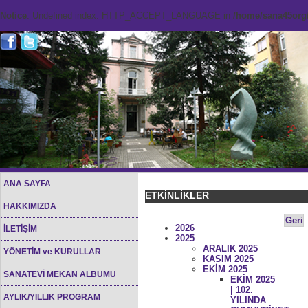
Notice
: Undefined index: HTTP_ACCEPT_LANGUAGE in
/home/sana45org/
ANA SAYFA
ETKİNLİKLER
HAKKIMIZDA
Geri
2026
İLETİŞİM
2025
ARALIK 2025
YÖNETİM ve KURULLAR
KASIM 2025
EKİM 2025
SANATEVİ MEKAN ALBÜMÜ
EKİM 2025
| 102.
AYLIK/YILLIK PROGRAM
YILINDA