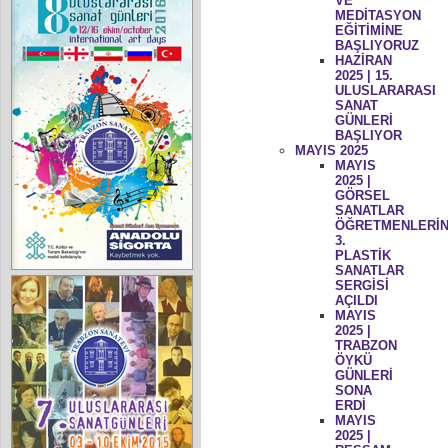
VE
MEDİTASYON
EĞİTİMİNE
BAŞLIYORUZ
HAZİRAN
2025 | 15.
ULUSLARARASI
SANAT
GÜNLERİ
BAŞLIYOR
MAYIS 2025
MAYIS
2025 |
GÖRSEL
SANATLAR
ÖĞRETMENLERİN
3.
PLASTİK
SANATLAR
SERGİSİ
AÇILDI
MAYIS
2025 |
TRABZON
ÖYKÜ
GÜNLERİ
SONA
ERDİ
MAYIS
2025 |