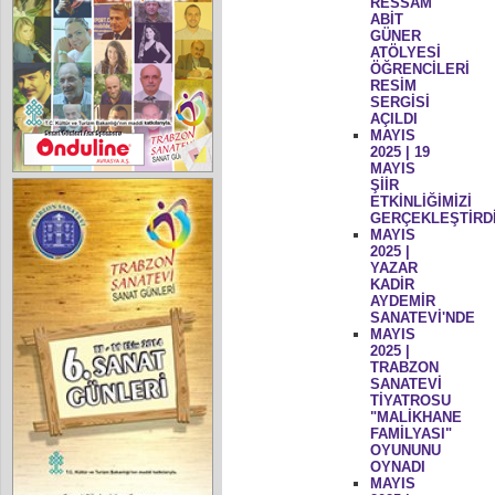
RESSAM
ABİT
GÜNER
ATÖLYESİ
ÖĞRENCİLERİ
RESİM
SERGİSİ
AÇILDI
MAYIS
2025 | 19
MAYIS
ŞİİR
ETKİNLİĞİMİZİ
GERÇEKLEŞTİRD
MAYIS
2025 |
YAZAR
KADİR
AYDEMİR
SANATEVİ'NDE
MAYIS
2025 |
TRABZON
SANATEVİ
TİYATROSU
"MALİKHANE
FAMİLYASI"
OYUNUNU
OYNADI
MAYIS