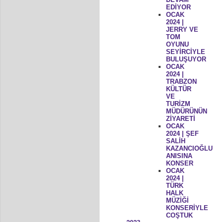
EDİYOR
OCAK
2024 |
JERRY VE
TOM
OYUNU
SEYİRCİYLE
BULUŞUYOR
OCAK
2024 |
TRABZON
KÜLTÜR
VE
TURİZM
MÜDÜRÜNÜN
ZİYARETİ
OCAK
2024 | ŞEF
SALİH
KAZANCIOĞLU
ANISINA
KONSER
OCAK
2024 |
TÜRK
HALK
MÜZİĞİ
KONSERİYLE
COŞTUK