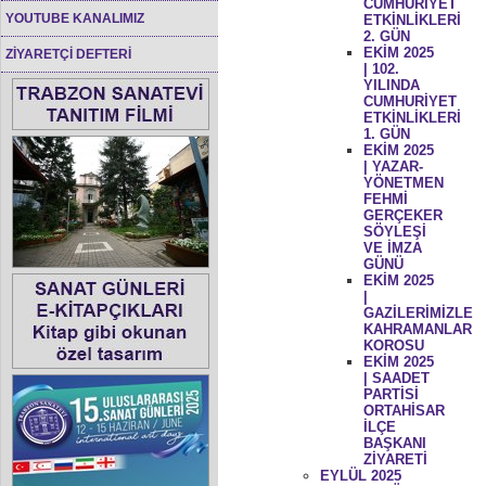
CUMHURİYET
YOUTUBE KANALIMIZ
ETKİNLİKLERİ
2. GÜN
EKİM 2025
ZİYARETÇİ DEFTERİ
| 102.
YILINDA
CUMHURİYET
ETKİNLİKLERİ
1. GÜN
EKİM 2025
| YAZAR-
YÖNETMEN
FEHMİ
GERÇEKER
SÖYLEŞİ
VE İMZA
GÜNÜ
EKİM 2025
|
GAZİLERİMİZLE
KAHRAMANLAR
KOROSU
EKİM 2025
| SAADET
PARTİSİ
ORTAHİSAR
İLÇE
BAŞKANI
ZİYARETİ
EYLÜL 2025