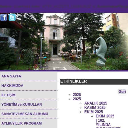
Notice
: Undefined index: HTTP_ACCEPT_LANGUAGE in
/home/sana45org/
ANA SAYFA
ETKİNLİKLER
HAKKIMIZDA
Geri
2026
İLETİŞİM
2025
ARALIK 2025
YÖNETİM ve KURULLAR
KASIM 2025
EKİM 2025
SANATEVİ MEKAN ALBÜMÜ
EKİM 2025
| 102.
AYLIK/YILLIK PROGRAM
YILINDA