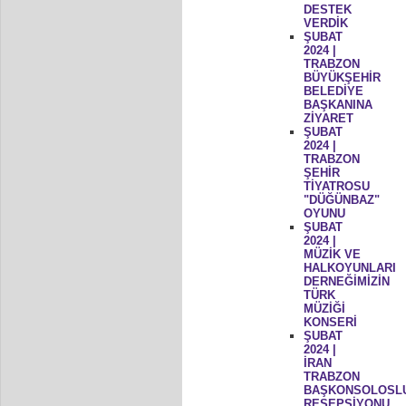
DESTEK
VERDİK
ŞUBAT
2024 |
TRABZON
BÜYÜKŞEHİR
BELEDİYE
BAŞKANINA
ZİYARET
ŞUBAT
2024 |
TRABZON
ŞEHİR
TİYATROSU
"DÜĞÜNBAZ"
OYUNU
ŞUBAT
2024 |
MÜZİK VE
HALKOYUNLARI
DERNEĞİMİZİN
TÜRK
MÜZİĞİ
KONSERİ
ŞUBAT
2024 |
İRAN
TRABZON
BAŞKONSOLOSL
RESEPSİYONU