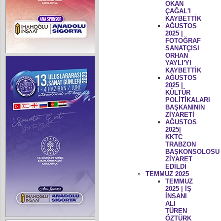
OKAN
ÇAĞAL'I
KAYBETTİK
AĞUSTOS
2025 |
FOTOĞRAF
SANATÇISI
ORHAN
YAYLI'YI
KAYBETTİK
AĞUSTOS
2025 |
KÜLTÜR
POLİTİKALARI
BAŞKANININ
ZİYARETİ
AĞUSTOS
2025|
KKTC
TRABZON
BAŞKONSOLOSU
ZİYARET
EDİLDİ
TEMMUZ 2025
TEMMUZ
2025 | İŞ
İNSANI
ALİ
TÜREN
ÖZTÜRK