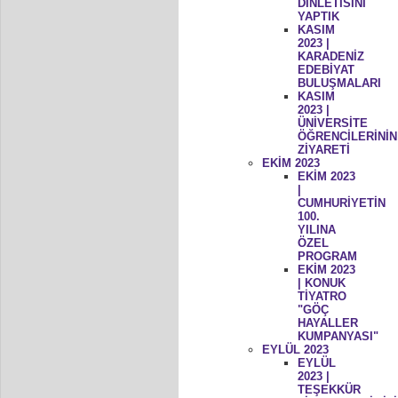
DİNLETİSİNİ
YAPTIK
KASIM
2023 |
KARADENİZ
EDEBİYAT
BULUŞMALARI
KASIM
2023 |
ÜNİVERSİTE
ÖĞRENCİLERİNİN
ZİYARETİ
EKİM 2023
EKİM 2023
|
CUMHURİYETİN
100.
YILINA
ÖZEL
PROGRAM
EKİM 2023
| KONUK
TİYATRO
"GÖÇ
HAYALLER
KUMPANYASI"
EYLÜL 2023
EYLÜL
2023 |
TEŞEKKÜR