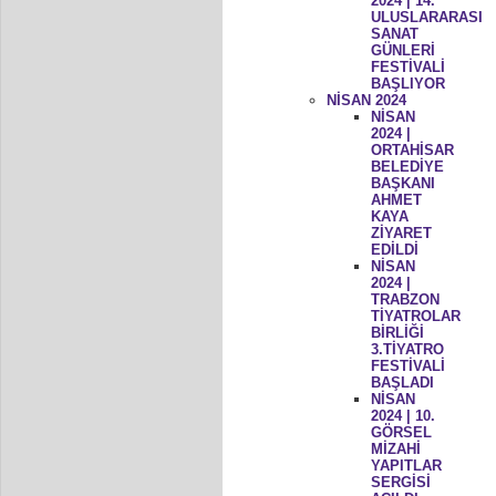
2024 | 14.
ULUSLARARASI
SANAT
GÜNLERİ
FESTİVALİ
BAŞLIYOR
NİSAN 2024
NİSAN
2024 |
ORTAHİSAR
BELEDİYE
BAŞKANI
AHMET
KAYA
ZİYARET
EDİLDİ
NİSAN
2024 |
TRABZON
TİYATROLAR
BİRLİĞİ
3.TİYATRO
FESTİVALİ
BAŞLADI
NİSAN
2024 | 10.
GÖRSEL
MİZAHİ
YAPITLAR
SERGİSİ