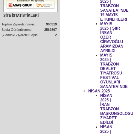
2025 |
TRABZON
SANATEVİ'NDE
19 MAYIS
SİTE İSTATİSTİKLERİ
ETKİNLİKLERİ
MAYIS
Toplam Ziyaretçi Sayısı
900319
2025 | ŞİİR
Sayfa Görüntülenme
2569807
İNSAN
Şuandaki Ziyaretçi Sayısı
2
ÖZER
CİRAVOĞLU
ARAMIZDAN
AYRILDI
MAYIS
2025 |
TRABZON
DEVLET
TİYATROSU
FESTİVAL
OYUNLARI
SANATEVİNDE
NİSAN 2025
NİSAN
2025 |
İRAN
TRABZON
BAŞKONSOLOSU
ZİYARET
EDİLDİ
NİSAN
2025 |