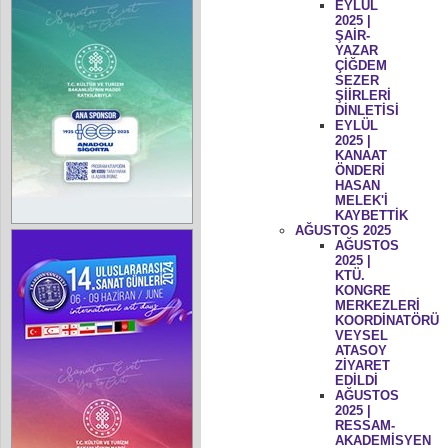
EYLÜL
2025 |
ŞAİR-
YAZAR
ÇİĞDEM
SEZER
ŞİİRLERİ
DİNLETİSİ
EYLÜL
2025 |
KANAAT
ÖNDERİ
HASAN
MELEK'İ
KAYBETTİK
AĞUSTOS 2025
AĞUSTOS
2025 |
KTÜ.
KONGRE
MERKEZLERİ
KOORDİNATÖRÜ
VEYSEL
ATASOY
ZİYARET
EDİLDİ
AĞUSTOS
2025 |
RESSAM-
AKADEMİSYEN