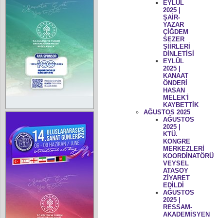
EYLÜL
2025 |
ŞAİR-
YAZAR
ÇİĞDEM
SEZER
ŞİİRLERİ
DİNLETİSİ
EYLÜL
2025 |
KANAAT
ÖNDERİ
HASAN
MELEK'İ
KAYBETTİK
AĞUSTOS 2025
AĞUSTOS
2025 |
KTÜ.
KONGRE
MERKEZLERİ
KOORDİNATÖRÜ
VEYSEL
ATASOY
ZİYARET
EDİLDİ
AĞUSTOS
2025 |
RESSAM-
AKADEMİSYEN