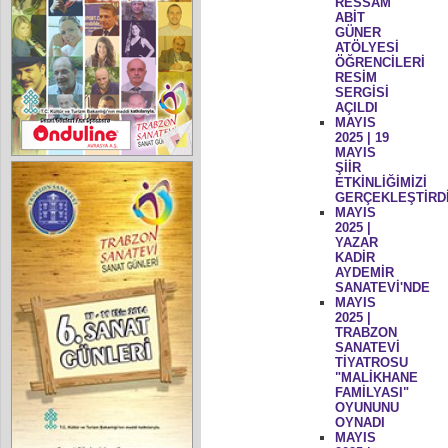
RESSAM
ABİT
GÜNER
ATÖLYESİ
ÖĞRENCİLERİ
RESİM
SERGİSİ
AÇILDI
MAYIS
2025 | 19
MAYIS
ŞİİR
ETKİNLİĞİMİZİ
GERÇEKLEŞTİRD
MAYIS
2025 |
YAZAR
KADİR
AYDEMİR
SANATEVİ'NDE
MAYIS
2025 |
TRABZON
SANATEVİ
TİYATROSU
"MALİKHANE
FAMİLYASI"
OYUNUNU
OYNADI
MAYIS