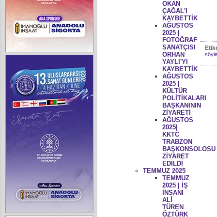
OKAN
ÇAĞAL'I
KAYBETTİK
AĞUSTOS
2025 |
FOTOĞRAF
SANATÇISI
Etik
ORHAN
söyle
YAYLI'YI
KAYBETTİK
AĞUSTOS
2025 |
KÜLTÜR
POLİTİKALARI
BAŞKANININ
ZİYARETİ
AĞUSTOS
2025|
KKTC
TRABZON
BAŞKONSOLOSU
ZİYARET
EDİLDİ
TEMMUZ 2025
TEMMUZ
2025 | İŞ
İNSANI
ALİ
TÜREN
ÖZTÜRK