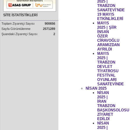
2025 |
TRABZON
SANATEVİ'NDE
19 MAYIS
SİTE İSTATİSTİKLERİ
ETKİNLİKLERİ
MAYIS
Toplam Ziyaretçi Sayısı
900656
2025 | ŞİİR
Sayfa Görüntülenme
2571289
İNSAN
Şuandaki Ziyaretçi Sayısı
2
ÖZER
CİRAVOĞLU
ARAMIZDAN
AYRILDI
MAYIS
2025 |
TRABZON
DEVLET
TİYATROSU
FESTİVAL
OYUNLARI
SANATEVİNDE
NİSAN 2025
NİSAN
2025 |
İRAN
TRABZON
BAŞKONSOLOSU
ZİYARET
EDİLDİ
NİSAN
2025 |