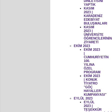
DİNLETİSİNİ
YAPTIK
KASIM
2023 |
KARADENİZ
EDEBİYAT
BULUŞMALARI
KASIM
2023 |
ÜNİVERSİTE
ÖĞRENCİLERİNİN
ZİYARETİ
EKİM 2023
EKİM 2023
|
CUMHURİYETİN
100.
YILINA
ÖZEL
PROGRAM
EKİM 2023
| KONUK
TİYATRO
"GÖÇ
HAYALLER
KUMPANYASI"
EYLÜL 2023
EYLÜL
2023 |
TEŞEKKÜR