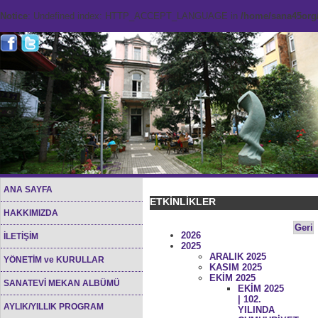
Notice
: Undefined index: HTTP_ACCEPT_LANGUAGE in
/home/sana45org/
ANA SAYFA
ETKİNLİKLER
HAKKIMIZDA
Geri
2026
İLETİŞİM
2025
ARALIK 2025
YÖNETİM ve KURULLAR
KASIM 2025
EKİM 2025
SANATEVİ MEKAN ALBÜMÜ
EKİM 2025
| 102.
AYLIK/YILLIK PROGRAM
YILINDA