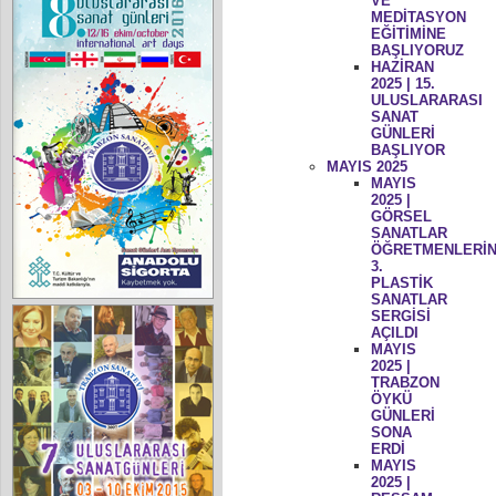
VE
MEDİTASYON
EĞİTİMİNE
BAŞLIYORUZ
HAZİRAN
2025 | 15.
ULUSLARARASI
SANAT
GÜNLERİ
BAŞLIYOR
MAYIS 2025
MAYIS
2025 |
GÖRSEL
SANATLAR
ÖĞRETMENLERİN
3.
PLASTİK
SANATLAR
SERGİSİ
AÇILDI
MAYIS
2025 |
TRABZON
ÖYKÜ
GÜNLERİ
SONA
ERDİ
MAYIS
2025 |