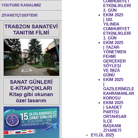
CUMHURİYET
YOUTUBE KANALIMIZ
ETKİNLİKLERİ
2. GÜN
EKİM 2025
ZİYARETÇİ DEFTERİ
| 102.
YILINDA
CUMHURİYET
ETKİNLİKLERİ
1. GÜN
EKİM 2025
| YAZAR-
YÖNETMEN
FEHMİ
GERÇEKER
SÖYLEŞİ
VE İMZA
GÜNÜ
EKİM 2025
|
GAZİLERİMİZLE
KAHRAMANLAR
KOROSU
EKİM 2025
| SAADET
PARTİSİ
ORTAHİSAR
İLÇE
BAŞKANI
ZİYARETİ
EYLÜL 2025