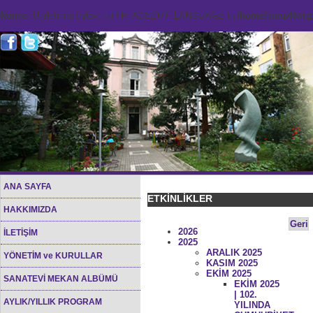
Notice
: Undefined index: HTTP_ACCEPT_LANGUAGE in
/home/sana45org/
ANA SAYFA
ETKİNLİKLER
HAKKIMIZDA
Geri
2026
İLETİŞİM
2025
ARALIK 2025
YÖNETİM ve KURULLAR
KASIM 2025
EKİM 2025
SANATEVİ MEKAN ALBÜMÜ
EKİM 2025
| 102.
AYLIK/YILLIK PROGRAM
YILINDA