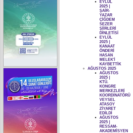
EYLÜL
2025 |
ŞAİR-
YAZAR
ÇİĞDEM
SEZER
ŞİİRLERİ
DİNLETİSİ
EYLÜL
2025 |
KANAAT
ÖNDERİ
HASAN
MELEK'İ
KAYBETTİK
AĞUSTOS 2025
AĞUSTOS
2025 |
KTÜ.
KONGRE
MERKEZLERİ
KOORDİNATÖRÜ
VEYSEL
ATASOY
ZİYARET
EDİLDİ
AĞUSTOS
2025 |
RESSAM-
AKADEMİSYEN