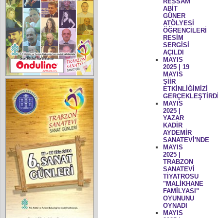
RESSAM
ABİT
GÜNER
ATÖLYESİ
ÖĞRENCİLERİ
RESİM
SERGİSİ
AÇILDI
MAYIS
2025 | 19
MAYIS
ŞİİR
ETKİNLİĞİMİZİ
GERÇEKLEŞTİRD
MAYIS
2025 |
YAZAR
KADİR
AYDEMİR
SANATEVİ'NDE
MAYIS
2025 |
TRABZON
SANATEVİ
TİYATROSU
"MALİKHANE
FAMİLYASI"
OYUNUNU
OYNADI
MAYIS