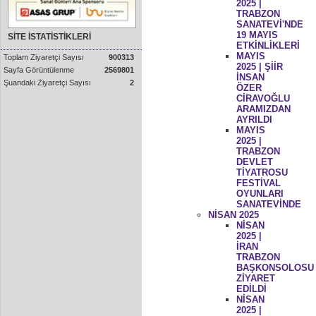
2025 |
TRABZON
SANATEVİ'NDE
19 MAYIS
SİTE İSTATİSTİKLERİ
ETKİNLİKLERİ
MAYIS
Toplam Ziyaretçi Sayısı
900313
2025 | ŞİİR
Sayfa Görüntülenme
2569801
İNSAN
Şuandaki Ziyaretçi Sayısı
2
ÖZER
CİRAVOĞLU
ARAMIZDAN
AYRILDI
MAYIS
2025 |
TRABZON
DEVLET
TİYATROSU
FESTİVAL
OYUNLARI
SANATEVİNDE
NİSAN 2025
NİSAN
2025 |
İRAN
TRABZON
BAŞKONSOLOSU
ZİYARET
EDİLDİ
NİSAN
2025 |