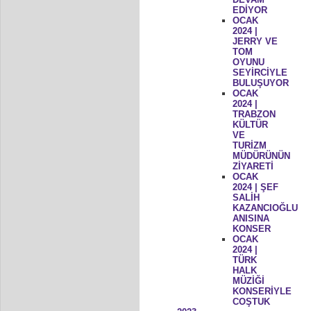
EDİYOR
OCAK
2024 |
JERRY VE
TOM
OYUNU
SEYİRCİYLE
BULUŞUYOR
OCAK
2024 |
TRABZON
KÜLTÜR
VE
TURİZM
MÜDÜRÜNÜN
ZİYARETİ
OCAK
2024 | ŞEF
SALİH
KAZANCIOĞLU
ANISINA
KONSER
OCAK
2024 |
TÜRK
HALK
MÜZİĞİ
KONSERİYLE
COŞTUK