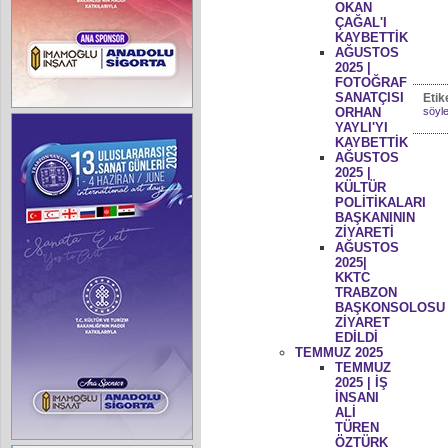
OKAN
ÇAĞAL'I
KAYBETTİK
AĞUSTOS
2025 |
FOTOĞRAF
SANATÇISI
Etik
ORHAN
söyle
YAYLI'YI
KAYBETTİK
AĞUSTOS
2025 |
KÜLTÜR
POLİTİKALARI
BAŞKANININ
ZİYARETİ
AĞUSTOS
2025|
KKTC
TRABZON
BAŞKONSOLOSU
ZİYARET
EDİLDİ
TEMMUZ 2025
TEMMUZ
2025 | İŞ
İNSANI
ALİ
TÜREN
ÖZTÜRK