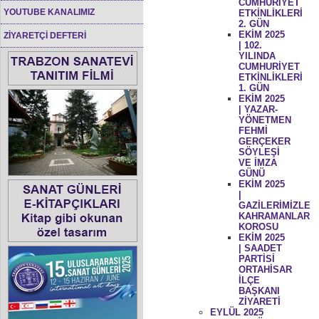
CUMHURİYET
YOUTUBE KANALIMIZ
ETKİNLİKLERİ
2. GÜN
EKİM 2025
ZİYARETÇİ DEFTERİ
| 102.
YILINDA
CUMHURİYET
ETKİNLİKLERİ
1. GÜN
EKİM 2025
| YAZAR-
YÖNETMEN
FEHMİ
GERÇEKER
SÖYLEŞİ
VE İMZA
GÜNÜ
EKİM 2025
|
GAZİLERİMİZLE
KAHRAMANLAR
KOROSU
EKİM 2025
| SAADET
PARTİSİ
ORTAHİSAR
İLÇE
BAŞKANI
ZİYARETİ
EYLÜL 2025