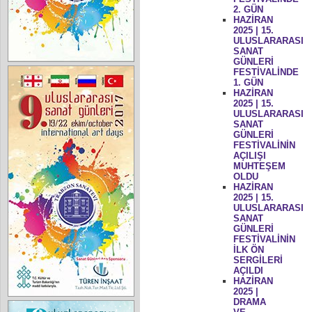
2. GÜN
HAZİRAN
2025 | 15.
ULUSLARARASI
SANAT
GÜNLERİ
FESTİVALİNDE
1. GÜN
HAZİRAN
2025 | 15.
ULUSLARARASI
SANAT
GÜNLERİ
FESTİVALİNİN
AÇILIŞI
MUHTEŞEM
OLDU
HAZİRAN
2025 | 15.
ULUSLARARASI
SANAT
GÜNLERİ
FESTİVALİNİN
İLK ÖN
SERGİLERİ
AÇILDI
HAZİRAN
2025 |
DRAMA