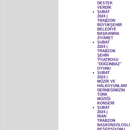
DESTEK
VERDİK
ŞUBAT
2024 |
TRABZON
BÜYÜKŞEHİR
BELEDİYE
BAŞKANINA
ZİYARET
ŞUBAT
2024 |
TRABZON
ŞEHİR
TİYATROSU
"DÜĞÜNBAZ"
OYUNU
ŞUBAT
2024 |
MÜZİK VE
HALKOYUNLARI
DERNEĞİMİZİN
TÜRK
MÜZİĞİ
KONSERİ
ŞUBAT
2024 |
İRAN
TRABZON
BAŞKONSOLOSL
RESEPSİYONU