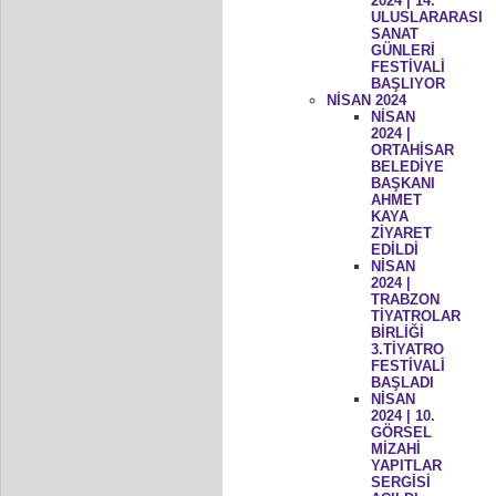
2024 | 14.
ULUSLARARASI
SANAT
GÜNLERİ
FESTİVALİ
BAŞLIYOR
NİSAN 2024
NİSAN
2024 |
ORTAHİSAR
BELEDİYE
BAŞKANI
AHMET
KAYA
ZİYARET
EDİLDİ
NİSAN
2024 |
TRABZON
TİYATROLAR
BİRLİĞİ
3.TİYATRO
FESTİVALİ
BAŞLADI
NİSAN
2024 | 10.
GÖRSEL
MİZAHİ
YAPITLAR
SERGİSİ