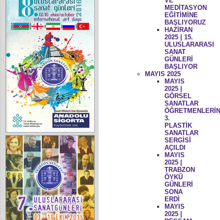
VE
MEDİTASYON
EĞİTİMİNE
BAŞLIYORUZ
HAZİRAN
2025 | 15.
ULUSLARARASI
SANAT
GÜNLERİ
BAŞLIYOR
MAYIS 2025
MAYIS
2025 |
GÖRSEL
SANATLAR
ÖĞRETMENLERİN
3.
PLASTİK
SANATLAR
SERGİSİ
AÇILDI
MAYIS
2025 |
TRABZON
ÖYKÜ
GÜNLERİ
SONA
ERDİ
MAYIS
2025 |