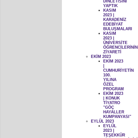
DİNLETİSİNİ
YAPTIK
KASIM
2023 |
KARADENİZ
EDEBİYAT
BULUŞMALARI
KASIM
2023 |
ÜNİVERSİTE
ÖĞRENCİLERİNİN
ZİYARETİ
EKİM 2023
EKİM 2023
|
CUMHURİYETİN
100.
YILINA
ÖZEL
PROGRAM
EKİM 2023
| KONUK
TİYATRO
"GÖÇ
HAYALLER
KUMPANYASI"
EYLÜL 2023
EYLÜL
2023 |
TEŞEKKÜR