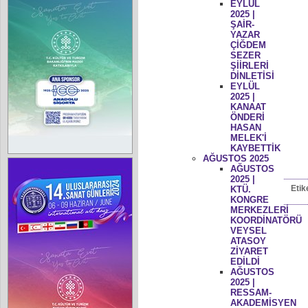
EYLÜL
2025 |
ŞAİR-
YAZAR
ÇİĞDEM
SEZER
ŞİİRLERİ
DİNLETİSİ
EYLÜL
2025 |
KANAAT
ÖNDERİ
HASAN
MELEK'İ
KAYBETTİK
AĞUSTOS 2025
AĞUSTOS
2025 |
Etik
KTÜ.
KONGRE
MERKEZLERİ
KOORDİNATÖRÜ
VEYSEL
ATASOY
ZİYARET
EDİLDİ
AĞUSTOS
2025 |
RESSAM-
AKADEMİSYEN