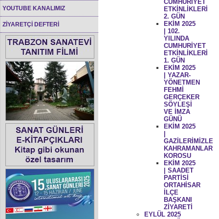
CUMHURİYET
YOUTUBE KANALIMIZ
ETKİNLİKLERİ
2. GÜN
EKİM 2025
ZİYARETÇİ DEFTERİ
| 102.
YILINDA
CUMHURİYET
ETKİNLİKLERİ
1. GÜN
EKİM 2025
| YAZAR-
YÖNETMEN
FEHMİ
GERÇEKER
SÖYLEŞİ
VE İMZA
GÜNÜ
EKİM 2025
|
GAZİLERİMİZLE
KAHRAMANLAR
KOROSU
EKİM 2025
| SAADET
PARTİSİ
ORTAHİSAR
İLÇE
BAŞKANI
ZİYARETİ
EYLÜL 2025