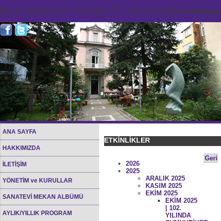
Notice
: Undefined index: HTTP_ACCEPT_LANGUAGE in
/home/sana45org/
ANA SAYFA
ETKİNLİKLER
HAKKIMIZDA
Geri
2026
İLETİŞİM
2025
ARALIK 2025
YÖNETİM ve KURULLAR
KASIM 2025
EKİM 2025
SANATEVİ MEKAN ALBÜMÜ
EKİM 2025
| 102.
AYLIK/YILLIK PROGRAM
YILINDA