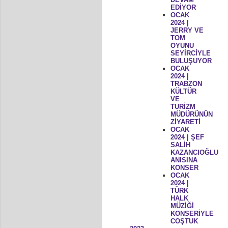
EDİYOR
OCAK
2024 |
JERRY VE
TOM
OYUNU
SEYİRCİYLE
BULUŞUYOR
OCAK
2024 |
TRABZON
KÜLTÜR
VE
TURİZM
MÜDÜRÜNÜN
ZİYARETİ
OCAK
2024 | ŞEF
SALİH
KAZANCIOĞLU
ANISINA
KONSER
OCAK
2024 |
TÜRK
HALK
MÜZİĞİ
KONSERİYLE
COŞTUK