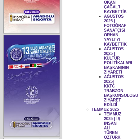
OKAN
ÇAĞAL'I
KAYBETTİK
AĞUSTOS
2025 |
FOTOĞRAF
SANATÇISI
ORHAN
YAYLI'YI
KAYBETTİK
AĞUSTOS
2025 |
KÜLTÜR
POLİTİKALARI
BAŞKANININ
ZİYARETİ
AĞUSTOS
2025|
KKTC
TRABZON
BAŞKONSOLOSU
ZİYARET
EDİLDİ
TEMMUZ 2025
TEMMUZ
2025 | İŞ
İNSANI
ALİ
TÜREN
ÖZTÜRK