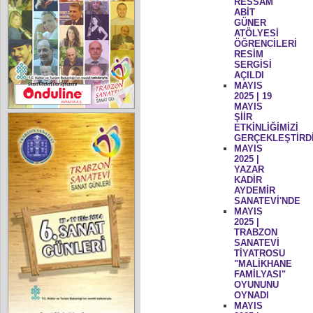
RESSAM
ABİT
GÜNER
ATÖLYESİ
ÖĞRENCİLERİ
RESİM
SERGİSİ
AÇILDI
MAYIS
2025 | 19
MAYIS
ŞİİR
ETKİNLİĞİMİZİ
GERÇEKLEŞTİRD
MAYIS
2025 |
YAZAR
KADİR
AYDEMİR
SANATEVİ'NDE
MAYIS
2025 |
TRABZON
SANATEVİ
TİYATROSU
"MALİKHANE
FAMİLYASI"
OYUNUNU
OYNADI
MAYIS