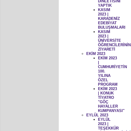
DİNLETİSİNİ
YAPTIK
KASIM
2023 |
KARADENİZ
EDEBİYAT
BULUŞMALARI
KASIM
2023 |
ÜNİVERSİTE
ÖĞRENCİLERİNİN
ZİYARETİ
EKİM 2023
EKİM 2023
|
CUMHURİYETİN
100.
YILINA
ÖZEL
PROGRAM
EKİM 2023
| KONUK
TİYATRO
"GÖÇ
HAYALLER
KUMPANYASI"
EYLÜL 2023
EYLÜL
2023 |
TEŞEKKÜR