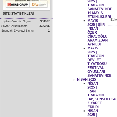
2025 |
TRABZON
SANATEVİ'NDE
19 MAYIS
SİTE İSTATİSTİKLERİ
ETKİNLİKLERİ
Etik
MAYIS
Toplam Ziyaretçi Sayısı
900067
2025 | ŞİİR
Sayfa Görüntülenme
2566906
İNSAN
Şuandaki Ziyaretçi Sayısı
1
ÖZER
CİRAVOĞLU
ARAMIZDAN
AYRILDI
MAYIS
2025 |
TRABZON
DEVLET
TİYATROSU
FESTİVAL
OYUNLARI
SANATEVİNDE
NİSAN 2025
NİSAN
2025 |
İRAN
TRABZON
BAŞKONSOLOSU
ZİYARET
EDİLDİ
NİSAN
2025 |