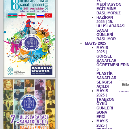
VE
MEDİTASYON
EĞİTİMİNE
BAŞLIYORUZ
HAZİRAN
2025 | 15.
ULUSLARARASI
SANAT
GÜNLERİ
BAŞLIYOR
MAYIS 2025
MAYIS
2025 |
GÖRSEL
SANATLAR
ÖĞRETMENLERİN
3.
PLASTİK
SANATLAR
SERGİSİ
Etik
AÇILDI
MAYIS
2025 |
TRABZON
ÖYKÜ
GÜNLERİ
SONA
ERDİ
MAYIS
2025 |