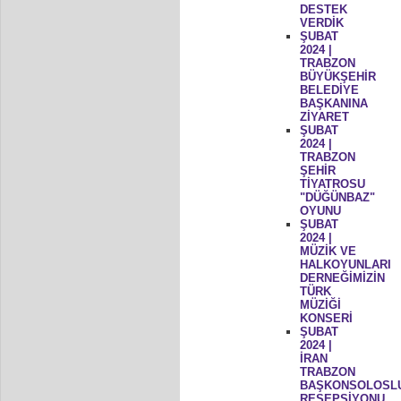
DESTEK
VERDİK
ŞUBAT
2024 |
TRABZON
BÜYÜKŞEHİR
BELEDİYE
BAŞKANINA
ZİYARET
ŞUBAT
2024 |
TRABZON
ŞEHİR
TİYATROSU
"DÜĞÜNBAZ"
OYUNU
ŞUBAT
2024 |
MÜZİK VE
HALKOYUNLARI
DERNEĞİMİZİN
TÜRK
MÜZİĞİ
KONSERİ
ŞUBAT
2024 |
İRAN
TRABZON
BAŞKONSOLOSL
RESEPSİYONU