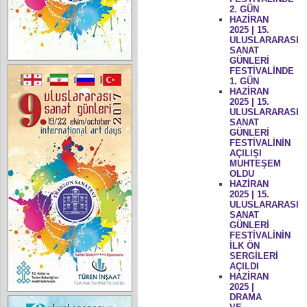
2. GÜN
HAZİRAN
2025 | 15.
ULUSLARARASI
SANAT
GÜNLERİ
FESTİVALİNDE
1. GÜN
HAZİRAN
2025 | 15.
ULUSLARARASI
SANAT
GÜNLERİ
FESTİVALİNİN
AÇILIŞI
MUHTEŞEM
OLDU
HAZİRAN
2025 | 15.
ULUSLARARASI
SANAT
GÜNLERİ
FESTİVALİNİN
İLK ÖN
SERGİLERİ
AÇILDI
HAZİRAN
2025 |
DRAMA