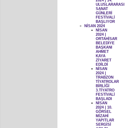
2024 | 14.
ULUSLARARASI
SANAT
GÜNLERİ
FESTİVALİ
BAŞLIYOR
NİSAN 2024
NİSAN
2024 |
ORTAHİSAR
BELEDİYE
BAŞKANI
AHMET
KAYA
ZİYARET
EDİLDİ
NİSAN
2024 |
TRABZON
TİYATROLAR
BİRLİĞİ
3.TİYATRO
FESTİVALİ
BAŞLADI
NİSAN
2024 | 10.
GÖRSEL
MİZAHİ
YAPITLAR
SERGİSİ