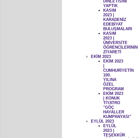
DİNLETİSİNİ
YAPTIK
KASIM
2023 |
KARADENİZ
EDEBİYAT
BULUŞMALARI
KASIM
2023 |
ÜNİVERSİTE
ÖĞRENCİLERİNİN
ZİYARETİ
EKİM 2023
EKİM 2023
|
CUMHURİYETİN
100.
YILINA
ÖZEL
PROGRAM
EKİM 2023
| KONUK
TİYATRO
"GÖÇ
HAYALLER
KUMPANYASI"
EYLÜL 2023
EYLÜL
2023 |
TEŞEKKÜR