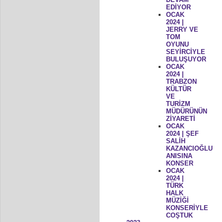
EDİYOR
OCAK
2024 |
JERRY VE
TOM
OYUNU
SEYİRCİYLE
BULUŞUYOR
OCAK
2024 |
TRABZON
KÜLTÜR
VE
TURİZM
MÜDÜRÜNÜN
ZİYARETİ
OCAK
2024 | ŞEF
SALİH
KAZANCIOĞLU
ANISINA
KONSER
OCAK
2024 |
TÜRK
HALK
MÜZİĞİ
KONSERİYLE
COŞTUK