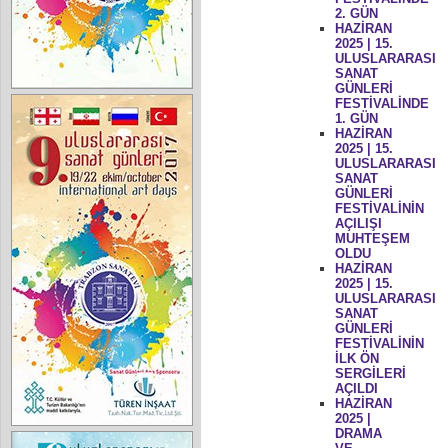
2. GÜN
HAZİRAN
2025 | 15.
ULUSLARARASI
SANAT
GÜNLERİ
FESTİVALİNDE
1. GÜN
HAZİRAN
2025 | 15.
ULUSLARARASI
SANAT
GÜNLERİ
FESTİVALİNİN
AÇILIŞI
MUHTEŞEM
OLDU
HAZİRAN
2025 | 15.
ULUSLARARASI
SANAT
GÜNLERİ
FESTİVALİNİN
İLK ÖN
SERGİLERİ
AÇILDI
HAZİRAN
2025 |
DRAMA