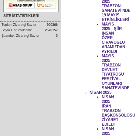
2025 |
TRABZON
SANATEVİ'NDE
19 MAYIS
SİTE İSTATİSTİKLERİ
ETKİNLİKLERİ
MAYIS
Toplam Ziyaretçi Sayısı
900366
2025 | ŞİİR
Sayfa Görüntülenme
2570157
İNSAN
Şuandaki Ziyaretçi Sayısı
3
ÖZER
CİRAVOĞLU
ARAMIZDAN
AYRILDI
MAYIS
2025 |
TRABZON
DEVLET
TİYATROSU
FESTİVAL
OYUNLARI
SANATEVİNDE
NİSAN 2025
NİSAN
2025 |
İRAN
TRABZON
BAŞKONSOLOSU
ZİYARET
EDİLDİ
NİSAN
2025 |