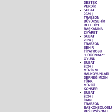
DESTEK
VERDİK
ŞUBAT
2024 |
TRABZON
BÜYÜKŞEHİR
BELEDİYE
BAŞKANINA
ZİYARET
ŞUBAT
2024 |
TRABZON
ŞEHİR
TİYATROSU
"DÜĞÜNBAZ"
OYUNU
ŞUBAT
2024 |
MÜZİK VE
HALKOYUNLARI
DERNEĞİMİZİN
TÜRK
MÜZİĞİ
KONSERİ
ŞUBAT
2024 |
İRAN
TRABZON
BAŞKONSOLOSL
RESEPSİYONU