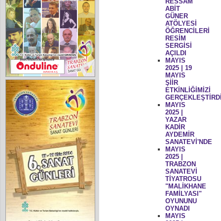
RESSAM
ABİT
GÜNER
ATÖLYESİ
ÖĞRENCİLERİ
RESİM
SERGİSİ
AÇILDI
MAYIS
2025 | 19
MAYIS
ŞİİR
ETKİNLİĞİMİZİ
GERÇEKLEŞTİRD
MAYIS
2025 |
YAZAR
KADİR
AYDEMİR
SANATEVİ'NDE
MAYIS
2025 |
TRABZON
SANATEVİ
TİYATROSU
"MALİKHANE
FAMİLYASI"
OYUNUNU
OYNADI
MAYIS