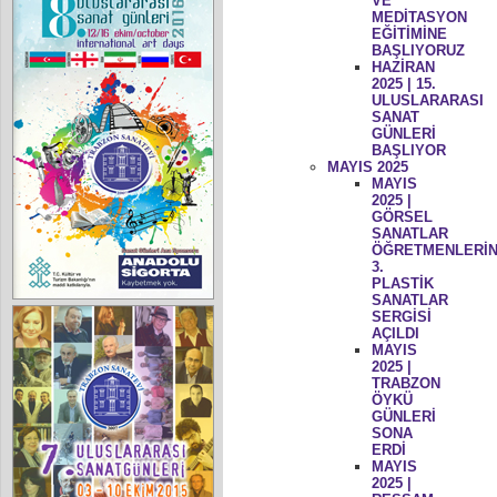
VE
MEDİTASYON
EĞİTİMİNE
BAŞLIYORUZ
HAZİRAN
2025 | 15.
ULUSLARARASI
SANAT
GÜNLERİ
BAŞLIYOR
MAYIS 2025
MAYIS
2025 |
GÖRSEL
SANATLAR
ÖĞRETMENLERİN
3.
PLASTİK
SANATLAR
SERGİSİ
AÇILDI
MAYIS
2025 |
TRABZON
ÖYKÜ
GÜNLERİ
SONA
ERDİ
MAYIS
2025 |