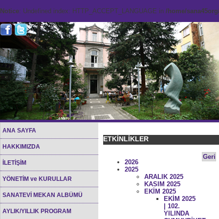
Notice
: Undefined index: HTTP_ACCEPT_LANGUAGE in
/home/sana45org/
ANA SAYFA
ETKİNLİKLER
HAKKIMIZDA
Geri
2026
İLETİŞİM
2025
ARALIK 2025
YÖNETİM ve KURULLAR
KASIM 2025
EKİM 2025
SANATEVİ MEKAN ALBÜMÜ
EKİM 2025
| 102.
AYLIK/YILLIK PROGRAM
YILINDA