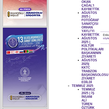
OKAN
ÇAĞAL'I
KAYBETTİK
AĞUSTOS
2025 |
FOTOĞRAF
SANATÇISI
ORHAN
YAYLI'YI
KAYBETTİK
Etik
AĞUSTOS
söyle
2025 |
KÜLTÜR
POLİTİKALARI
BAŞKANININ
ZİYARETİ
AĞUSTOS
2025|
KKTC
TRABZON
BAŞKONSOLOSU
ZİYARET
EDİLDİ
TEMMUZ 2025
TEMMUZ
2025 | İŞ
İNSANI
ALİ
TÜREN
ÖZTÜRK