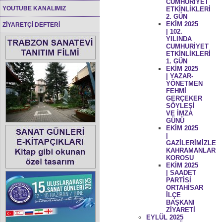
CUMHURİYET
YOUTUBE KANALIMIZ
ETKİNLİKLERİ
2. GÜN
EKİM 2025
ZİYARETÇİ DEFTERİ
| 102.
YILINDA
CUMHURİYET
ETKİNLİKLERİ
1. GÜN
EKİM 2025
| YAZAR-
YÖNETMEN
FEHMİ
GERÇEKER
SÖYLEŞİ
VE İMZA
GÜNÜ
EKİM 2025
|
GAZİLERİMİZLE
KAHRAMANLAR
KOROSU
EKİM 2025
| SAADET
PARTİSİ
ORTAHİSAR
İLÇE
BAŞKANI
ZİYARETİ
EYLÜL 2025