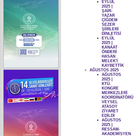
EYLÜL
2025 |
ŞAİR-
YAZAR
ÇİĞDEM
SEZER
ŞİİRLERİ
DİNLETİSİ
EYLÜL
2025 |
KANAAT
ÖNDERİ
HASAN
MELEK'İ
KAYBETTİK
AĞUSTOS 2025
AĞUSTOS
2025 |
KTÜ.
KONGRE
MERKEZLERİ
KOORDİNATÖRÜ
VEYSEL
ATASOY
ZİYARET
EDİLDİ
AĞUSTOS
2025 |
RESSAM-
AKADEMİSYEN