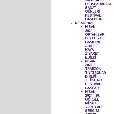
2024 | 14.
ULUSLARARASI
SANAT
GÜNLERİ
FESTİVALİ
BAŞLIYOR
NİSAN 2024
NİSAN
2024 |
ORTAHİSAR
BELEDİYE
BAŞKANI
AHMET
KAYA
ZİYARET
EDİLDİ
NİSAN
2024 |
TRABZON
TİYATROLAR
BİRLİĞİ
3.TİYATRO
FESTİVALİ
BAŞLADI
NİSAN
2024 | 10.
GÖRSEL
MİZAHİ
YAPITLAR
SERGİSİ