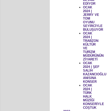
EDİYOR
OCAK
2024 |
JERRY VE
TOM
OYUNU
SEYİRCİYLE
BULUŞUYOR
OCAK
2024 |
TRABZON
KÜLTÜR
VE
TURİZM
MÜDÜRÜNÜN
ZİYARETİ
OCAK
2024 | ŞEF
SALİH
KAZANCIOĞLU
ANISINA
KONSER
OCAK
2024 |
TÜRK
HALK
MÜZİĞİ
KONSERİYLE
COŞTUK