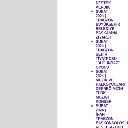
DESTEK
VERDİK
ŞUBAT
2024 |
TRABZON
BÜYÜKŞEHİR
BELEDİYE
BAŞKANINA
ZİYARET
ŞUBAT
2024 |
TRABZON
ŞEHİR
TİYATROSU
"DÜĞÜNBAZ"
OYUNU
ŞUBAT
2024 |
MÜZİK VE
HALKOYUNLARI
DERNEĞİMİZİN
TÜRK
MÜZİĞİ
KONSERİ
ŞUBAT
2024 |
İRAN
TRABZON
BAŞKONSOLOSL
RESEPSİYONU