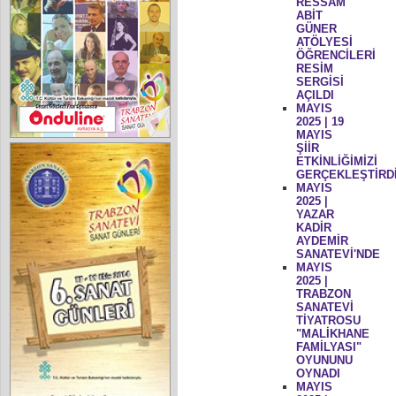
RESSAM
ABİT
GÜNER
ATÖLYESİ
ÖĞRENCİLERİ
RESİM
SERGİSİ
AÇILDI
MAYIS
2025 | 19
MAYIS
ŞİİR
ETKİNLİĞİMİZİ
GERÇEKLEŞTİRD
MAYIS
2025 |
YAZAR
KADİR
AYDEMİR
SANATEVİ'NDE
MAYIS
2025 |
TRABZON
SANATEVİ
TİYATROSU
"MALİKHANE
FAMİLYASI"
OYUNUNU
OYNADI
MAYIS