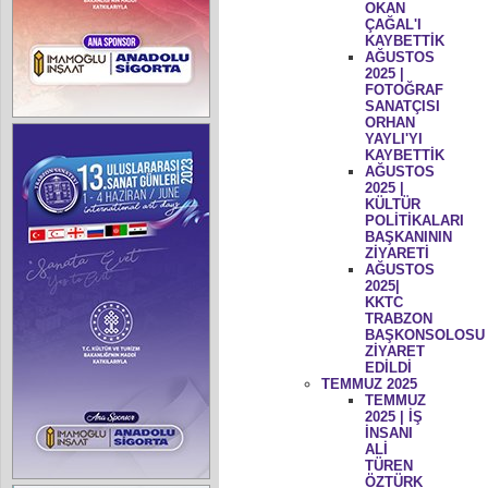
OKAN
ÇAĞAL'I
KAYBETTİK
AĞUSTOS
2025 |
FOTOĞRAF
SANATÇISI
ORHAN
YAYLI'YI
KAYBETTİK
AĞUSTOS
2025 |
KÜLTÜR
POLİTİKALARI
BAŞKANININ
ZİYARETİ
AĞUSTOS
2025|
KKTC
TRABZON
BAŞKONSOLOSU
ZİYARET
EDİLDİ
TEMMUZ 2025
TEMMUZ
2025 | İŞ
İNSANI
ALİ
TÜREN
ÖZTÜRK