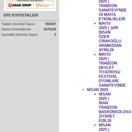
2025 |
TRABZON
SANATEVİ'NDE
19 MAYIS
SİTE İSTATİSTİKLERİ
ETKİNLİKLERİ
MAYIS
Toplam Ziyaretçi Sayısı
900367
2025 | ŞİİR
Sayfa Görüntülenme
2570159
İNSAN
Şuandaki Ziyaretçi Sayısı
3
ÖZER
CİRAVOĞLU
ARAMIZDAN
AYRILDI
MAYIS
2025 |
TRABZON
DEVLET
TİYATROSU
FESTİVAL
OYUNLARI
SANATEVİNDE
NİSAN 2025
NİSAN
2025 |
İRAN
TRABZON
BAŞKONSOLOSU
ZİYARET
EDİLDİ
NİSAN
2025 |