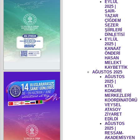
EYLÜL
2025 |
ŞAİR-
YAZAR
ÇİĞDEM
SEZER
ŞİİRLERİ
DİNLETİSİ
EYLÜL
2025 |
KANAAT
ÖNDERİ
HASAN
MELEK'İ
KAYBETTİK
AĞUSTOS 2025
AĞUSTOS
2025 |
KTÜ.
KONGRE
MERKEZLERİ
KOORDİNATÖRÜ
VEYSEL
ATASOY
ZİYARET
EDİLDİ
AĞUSTOS
2025 |
RESSAM-
AKADEMİSYEN