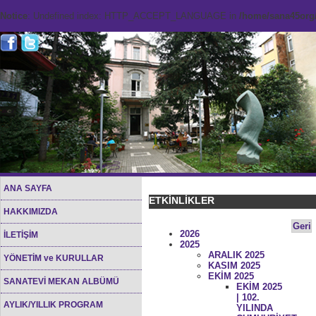
Notice
: Undefined index: HTTP_ACCEPT_LANGUAGE in
/home/sana45org/
ANA SAYFA
ETKİNLİKLER
HAKKIMIZDA
Geri
2026
İLETİŞİM
2025
ARALIK 2025
YÖNETİM ve KURULLAR
KASIM 2025
EKİM 2025
SANATEVİ MEKAN ALBÜMÜ
EKİM 2025
| 102.
AYLIK/YILLIK PROGRAM
YILINDA