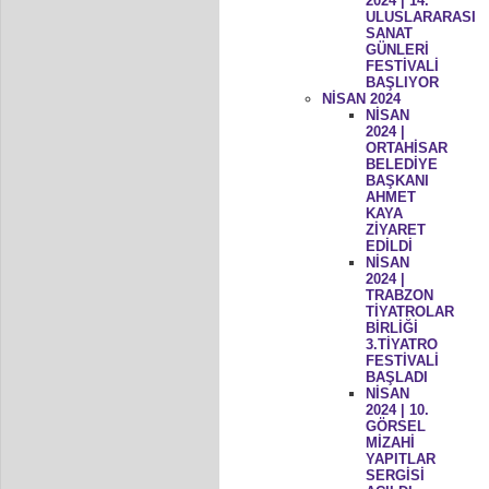
2024 | 14.
ULUSLARARASI
SANAT
GÜNLERİ
FESTİVALİ
BAŞLIYOR
NİSAN 2024
NİSAN
2024 |
ORTAHİSAR
BELEDİYE
BAŞKANI
AHMET
KAYA
ZİYARET
EDİLDİ
NİSAN
2024 |
TRABZON
TİYATROLAR
BİRLİĞİ
3.TİYATRO
FESTİVALİ
BAŞLADI
NİSAN
2024 | 10.
GÖRSEL
MİZAHİ
YAPITLAR
SERGİSİ