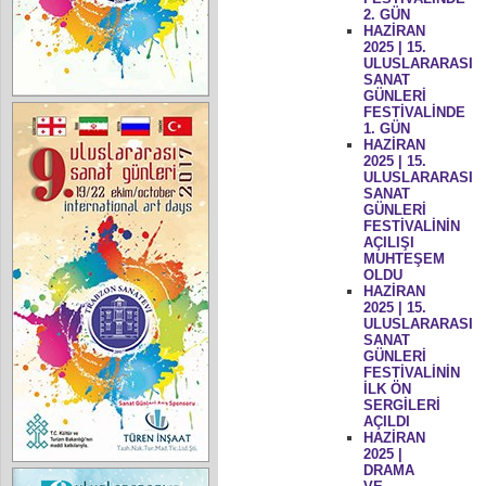
2. GÜN
HAZİRAN
2025 | 15.
ULUSLARARASI
SANAT
GÜNLERİ
FESTİVALİNDE
1. GÜN
HAZİRAN
2025 | 15.
ULUSLARARASI
SANAT
GÜNLERİ
FESTİVALİNİN
AÇILIŞI
MUHTEŞEM
OLDU
HAZİRAN
2025 | 15.
ULUSLARARASI
SANAT
GÜNLERİ
FESTİVALİNİN
İLK ÖN
SERGİLERİ
AÇILDI
HAZİRAN
2025 |
DRAMA