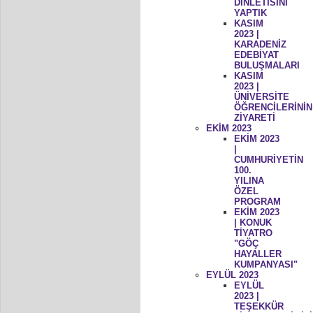
DİNLETİSİNİ
YAPTIK
KASIM
2023 |
KARADENİZ
EDEBİYAT
BULUŞMALARI
KASIM
2023 |
ÜNİVERSİTE
ÖĞRENCİLERİNİN
ZİYARETİ
EKİM 2023
EKİM 2023
|
CUMHURİYETİN
100.
YILINA
ÖZEL
PROGRAM
EKİM 2023
| KONUK
TİYATRO
"GÖÇ
HAYALLER
KUMPANYASI"
EYLÜL 2023
EYLÜL
2023 |
TEŞEKKÜR