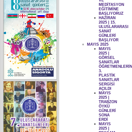
VE
MEDİTASYON
EĞİTİMİNE
BAŞLIYORUZ
HAZİRAN
2025 | 15.
ULUSLARARASI
SANAT
GÜNLERİ
BAŞLIYOR
MAYIS 2025
MAYIS
2025 |
GÖRSEL
SANATLAR
ÖĞRETMENLERİN
3.
PLASTİK
SANATLAR
SERGİSİ
AÇILDI
MAYIS
2025 |
TRABZON
ÖYKÜ
GÜNLERİ
SONA
ERDİ
MAYIS
2025 |