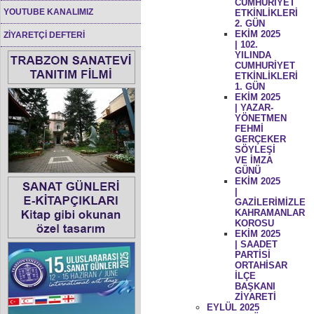
CUMHURİYET
YOUTUBE KANALIMIZ
ETKİNLİKLERİ
2. GÜN
EKİM 2025
ZİYARETÇİ DEFTERİ
| 102.
YILINDA
CUMHURİYET
ETKİNLİKLERİ
1. GÜN
EKİM 2025
| YAZAR-
YÖNETMEN
FEHMİ
GERÇEKER
SÖYLEŞİ
VE İMZA
GÜNÜ
EKİM 2025
|
GAZİLERİMİZLE
KAHRAMANLAR
KOROSU
EKİM 2025
| SAADET
PARTİSİ
ORTAHİSAR
İLÇE
BAŞKANI
ZİYARETİ
EYLÜL 2025