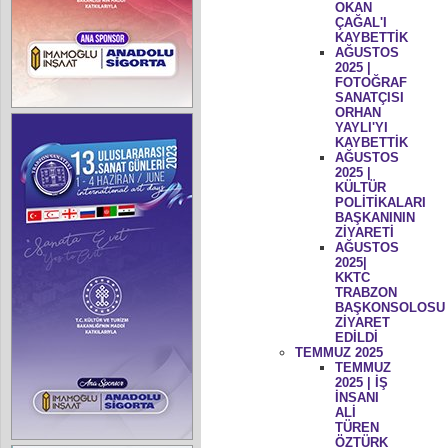
OKAN
ÇAĞAL'I
KAYBETTİK
AĞUSTOS
2025 |
FOTOĞRAF
SANATÇISI
ORHAN
YAYLI'YI
KAYBETTİK
AĞUSTOS
2025 |
KÜLTÜR
POLİTİKALARI
BAŞKANININ
ZİYARETİ
AĞUSTOS
2025|
KKTC
TRABZON
BAŞKONSOLOSU
ZİYARET
EDİLDİ
TEMMUZ 2025
TEMMUZ
2025 | İŞ
İNSANI
ALİ
TÜREN
ÖZTÜRK