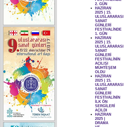
2. GÜN
HAZİRAN
2025 | 15.
ULUSLARARASI
SANAT
GÜNLERİ
FESTİVALİNDE
1. GÜN
HAZİRAN
2025 | 15.
ULUSLARARASI
SANAT
GÜNLERİ
FESTİVALİNİN
AÇILIŞI
MUHTEŞEM
OLDU
HAZİRAN
2025 | 15.
ULUSLARARASI
SANAT
GÜNLERİ
FESTİVALİNİN
İLK ÖN
SERGİLERİ
AÇILDI
HAZİRAN
2025 |
DRAMA