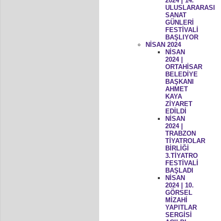
2024 | 14.
ULUSLARARASI
SANAT
GÜNLERİ
FESTİVALİ
BAŞLIYOR
NİSAN 2024
NİSAN
2024 |
ORTAHİSAR
BELEDİYE
BAŞKANI
AHMET
KAYA
ZİYARET
EDİLDİ
NİSAN
2024 |
TRABZON
TİYATROLAR
BİRLİĞİ
3.TİYATRO
FESTİVALİ
BAŞLADI
NİSAN
2024 | 10.
GÖRSEL
MİZAHİ
YAPITLAR
SERGİSİ