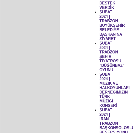
DESTEK
VERDİK
ŞUBAT
2024 |
TRABZON
BÜYÜKŞEHİR
BELEDİYE
BAŞKANINA
ZİYARET
ŞUBAT
2024 |
TRABZON
ŞEHİR
TİYATROSU
"DÜĞÜNBAZ"
OYUNU
ŞUBAT
2024 |
MÜZİK VE
HALKOYUNLARI
DERNEĞİMİZİN
TÜRK
MÜZİĞİ
KONSERİ
ŞUBAT
2024 |
İRAN
TRABZON
BAŞKONSOLOSL
RESEPSİYONU