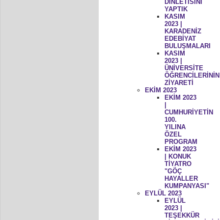
DİNLETİSİNİ
YAPTIK
KASIM
2023 |
KARADENİZ
EDEBİYAT
BULUŞMALARI
KASIM
2023 |
ÜNİVERSİTE
ÖĞRENCİLERİNİN
ZİYARETİ
EKİM 2023
EKİM 2023
|
CUMHURİYETİN
100.
YILINA
ÖZEL
PROGRAM
EKİM 2023
| KONUK
TİYATRO
"GÖÇ
HAYALLER
KUMPANYASI"
EYLÜL 2023
EYLÜL
2023 |
TEŞEKKÜR