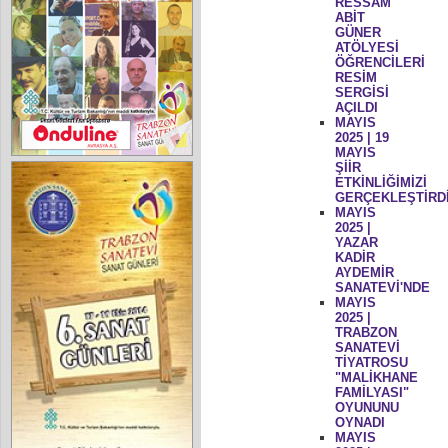
RESSAM
ABİT
GÜNER
ATÖLYESİ
ÖĞRENCİLERİ
RESİM
SERGİSİ
AÇILDI
MAYIS
2025 | 19
MAYIS
ŞİİR
ETKİNLİĞİMİZİ
GERÇEKLEŞTİRD
MAYIS
2025 |
YAZAR
KADİR
AYDEMİR
SANATEVİ'NDE
MAYIS
2025 |
TRABZON
SANATEVİ
TİYATROSU
"MALİKHANE
FAMİLYASI"
OYUNUNU
OYNADI
MAYIS