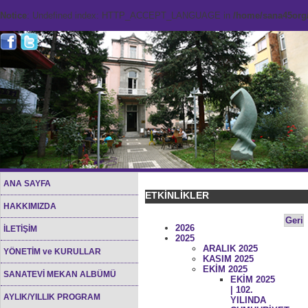
Notice
: Undefined index: HTTP_ACCEPT_LANGUAGE in
/home/sana45org/
ANA SAYFA
ETKİNLİKLER
HAKKIMIZDA
Geri
2026
İLETİŞİM
2025
ARALIK 2025
YÖNETİM ve KURULLAR
KASIM 2025
EKİM 2025
SANATEVİ MEKAN ALBÜMÜ
EKİM 2025
| 102.
AYLIK/YILLIK PROGRAM
YILINDA