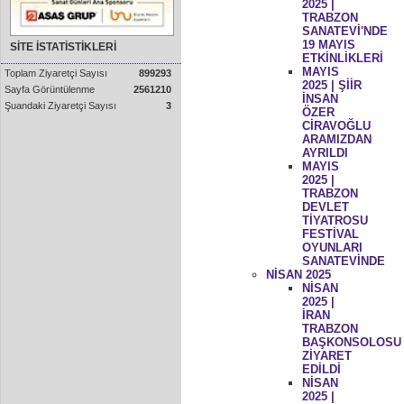
2025 |
TRABZON
SANATEVİ'NDE
19 MAYIS
SİTE İSTATİSTİKLERİ
ETKİNLİKLERİ
MAYIS
Toplam Ziyaretçi Sayısı
899293
2025 | ŞİİR
Sayfa Görüntülenme
2561210
İNSAN
Şuandaki Ziyaretçi Sayısı
3
ÖZER
CİRAVOĞLU
ARAMIZDAN
AYRILDI
MAYIS
2025 |
TRABZON
DEVLET
TİYATROSU
FESTİVAL
OYUNLARI
SANATEVİNDE
NİSAN 2025
NİSAN
2025 |
İRAN
TRABZON
BAŞKONSOLOSU
ZİYARET
EDİLDİ
NİSAN
2025 |