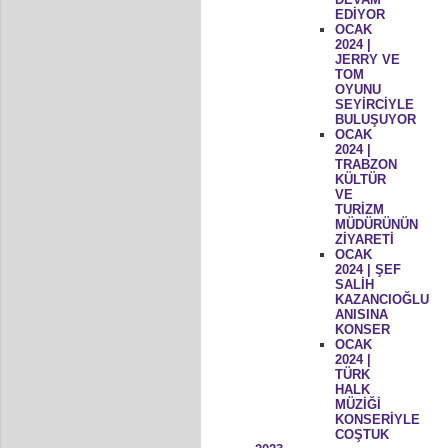
EDİYOR
OCAK
2024 |
JERRY VE
TOM
OYUNU
SEYİRCİYLE
BULUŞUYOR
OCAK
2024 |
TRABZON
KÜLTÜR
VE
TURİZM
MÜDÜRÜNÜN
ZİYARETİ
OCAK
2024 | ŞEF
SALİH
KAZANCIOĞLU
ANISINA
KONSER
OCAK
2024 |
TÜRK
HALK
MÜZİĞİ
KONSERİYLE
COŞTUK