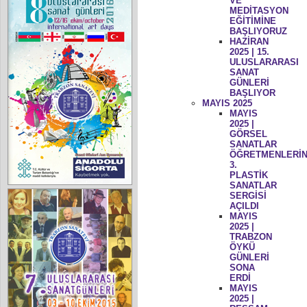
VE
MEDİTASYON
EĞİTİMİNE
BAŞLIYORUZ
HAZİRAN
2025 | 15.
ULUSLARARASI
SANAT
GÜNLERİ
BAŞLIYOR
MAYIS 2025
MAYIS
2025 |
GÖRSEL
SANATLAR
ÖĞRETMENLERİN
3.
PLASTİK
SANATLAR
SERGİSİ
AÇILDI
MAYIS
2025 |
TRABZON
ÖYKÜ
GÜNLERİ
SONA
ERDİ
MAYIS
2025 |