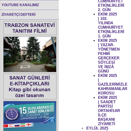
CUMHURİYET
YOUTUBE KANALIMIZ
ETKİNLİKLERİ
2. GÜN
EKİM 2025
ZİYARETÇİ DEFTERİ
| 102.
YILINDA
CUMHURİYET
ETKİNLİKLERİ
1. GÜN
EKİM 2025
| YAZAR-
YÖNETMEN
FEHMİ
GERÇEKER
SÖYLEŞİ
VE İMZA
GÜNÜ
EKİM 2025
|
GAZİLERİMİZLE
KAHRAMANLAR
KOROSU
EKİM 2025
| SAADET
PARTİSİ
ORTAHİSAR
İLÇE
BAŞKANI
ZİYARETİ
EYLÜL 2025