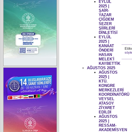
EYLÜL
2025 |
ŞAİR-
YAZAR
ÇİĞDEM
SEZER
ŞİİRLERİ
DİNLETİSİ
EYLÜL
2025 |
KANAAT
Etik
ÖNDERİ
söyle
HASAN
MELEK'İ
KAYBETTİK
AĞUSTOS 2025
AĞUSTOS
2025 |
KTÜ.
KONGRE
MERKEZLERİ
KOORDİNATÖRÜ
VEYSEL
ATASOY
ZİYARET
EDİLDİ
AĞUSTOS
2025 |
RESSAM-
AKADEMİSYEN