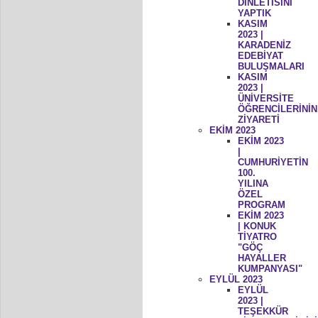
DİNLETİSİNİ
YAPTIK
KASIM
2023 |
KARADENİZ
EDEBİYAT
BULUŞMALARI
KASIM
2023 |
ÜNİVERSİTE
ÖĞRENCİLERİNİN
ZİYARETİ
EKİM 2023
EKİM 2023
|
CUMHURİYETİN
100.
YILINA
ÖZEL
PROGRAM
EKİM 2023
| KONUK
TİYATRO
"GÖÇ
HAYALLER
KUMPANYASI"
EYLÜL 2023
EYLÜL
2023 |
TEŞEKKÜR