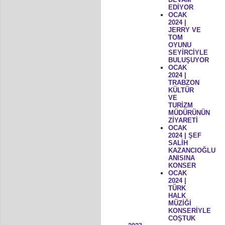
EDİYOR
OCAK
2024 |
JERRY VE
TOM
OYUNU
SEYİRCİYLE
BULUŞUYOR
OCAK
2024 |
TRABZON
KÜLTÜR
VE
TURİZM
MÜDÜRÜNÜN
ZİYARETİ
OCAK
2024 | ŞEF
SALİH
KAZANCIOĞLU
ANISINA
KONSER
OCAK
2024 |
TÜRK
HALK
MÜZİĞİ
KONSERİYLE
COŞTUK