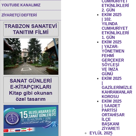
CUMHURİYET
YOUTUBE KANALIMIZ
ETKİNLİKLERİ
2. GÜN
EKİM 2025
ZİYARETÇİ DEFTERİ
| 102.
YILINDA
CUMHURİYET
ETKİNLİKLERİ
1. GÜN
EKİM 2025
| YAZAR-
YÖNETMEN
FEHMİ
GERÇEKER
SÖYLEŞİ
VE İMZA
GÜNÜ
EKİM 2025
|
GAZİLERİMİZLE
KAHRAMANLAR
KOROSU
EKİM 2025
| SAADET
PARTİSİ
ORTAHİSAR
İLÇE
BAŞKANI
ZİYARETİ
EYLÜL 2025