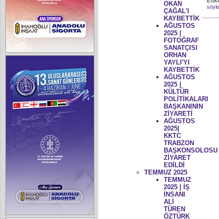
Etik
OKAN
söyle
ÇAĞAL'I
KAYBETTİK
AĞUSTOS
2025 |
FOTOĞRAF
SANATÇISI
ORHAN
YAYLI'YI
KAYBETTİK
AĞUSTOS
2025 |
KÜLTÜR
POLİTİKALARI
BAŞKANININ
ZİYARETİ
AĞUSTOS
2025|
KKTC
TRABZON
BAŞKONSOLOSU
ZİYARET
EDİLDİ
TEMMUZ 2025
TEMMUZ
2025 | İŞ
İNSANI
ALİ
TÜREN
ÖZTÜRK