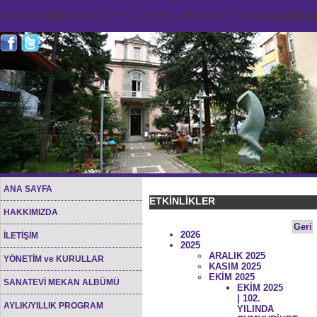
Notice
: Undefined index: HTTP_ACCEPT_LANGUAGE in
/home/sana45org/
ANA SAYFA
ETKİNLİKLER
HAKKIMIZDA
Geri
2026
İLETİŞİM
2025
ARALIK 2025
YÖNETİM ve KURULLAR
KASIM 2025
EKİM 2025
SANATEVİ MEKAN ALBÜMÜ
EKİM 2025
| 102.
AYLIK/YILLIK PROGRAM
YILINDA