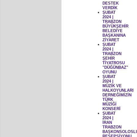
DESTEK
VERDİK
ŞUBAT
2024 |
TRABZON
BÜYÜKŞEHİR
BELEDİYE
BAŞKANINA
ZİYARET
ŞUBAT
2024 |
TRABZON
ŞEHİR
TİYATROSU
"DÜĞÜNBAZ"
OYUNU
ŞUBAT
2024 |
MÜZİK VE
HALKOYUNLARI
DERNEĞİMİZİN
TÜRK
MÜZİĞİ
KONSERİ
ŞUBAT
2024 |
İRAN
TRABZON
BAŞKONSOLOSL
RESEPSİYONU