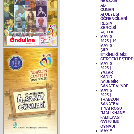
RESSAM
ABİT
GÜNER
ATÖLYESİ
ÖĞRENCİLERİ
RESİM
SERGİSİ
AÇILDI
MAYIS
2025 | 19
MAYIS
ŞİİR
ETKİNLİĞİMİZİ
GERÇEKLEŞTİRD
MAYIS
2025 |
YAZAR
KADİR
AYDEMİR
SANATEVİ'NDE
MAYIS
2025 |
TRABZON
SANATEVİ
TİYATROSU
"MALİKHANE
FAMİLYASI"
OYUNUNU
OYNADI
MAYIS