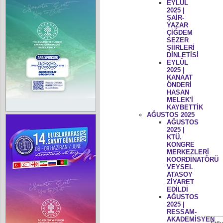
EYLÜL
2025 |
ŞAİR-
YAZAR
ÇİĞDEM
SEZER
ŞİİRLERİ
DİNLETİSİ
EYLÜL
2025 |
KANAAT
ÖNDERİ
HASAN
MELEK'İ
KAYBETTİK
AĞUSTOS 2025
AĞUSTOS
2025 |
KTÜ.
KONGRE
MERKEZLERİ
KOORDİNATÖRÜ
VEYSEL
ATASOY
ZİYARET
EDİLDİ
AĞUSTOS
2025 |
RESSAM-
AKADEMİSYEN