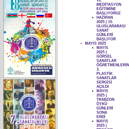
VE
MEDİTASYON
EĞİTİMİNE
BAŞLIYORUZ
HAZİRAN
2025 | 15.
ULUSLARARASI
SANAT
GÜNLERİ
BAŞLIYOR
MAYIS 2025
MAYIS
2025 |
GÖRSEL
SANATLAR
ÖĞRETMENLERİN
3.
PLASTİK
SANATLAR
SERGİSİ
AÇILDI
MAYIS
2025 |
TRABZON
ÖYKÜ
GÜNLERİ
SONA
ERDİ
MAYIS
2025 |