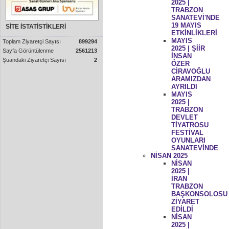
2025 |
TRABZON
SANATEVİ'NDE
19 MAYIS
SİTE İSTATİSTİKLERİ
ETKİNLİKLERİ
MAYIS
Toplam Ziyaretçi Sayısı
899294
2025 | ŞİİR
Sayfa Görüntülenme
2561213
İNSAN
Şuandaki Ziyaretçi Sayısı
2
ÖZER
CİRAVOĞLU
ARAMIZDAN
AYRILDI
MAYIS
2025 |
TRABZON
DEVLET
TİYATROSU
FESTİVAL
OYUNLARI
SANATEVİNDE
NİSAN 2025
NİSAN
2025 |
İRAN
TRABZON
BAŞKONSOLOSU
ZİYARET
EDİLDİ
NİSAN
2025 |