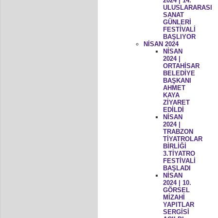
2024 | 14.
ULUSLARARASI
SANAT
GÜNLERİ
FESTİVALİ
BAŞLIYOR
NİSAN 2024
NİSAN
2024 |
ORTAHİSAR
BELEDİYE
BAŞKANI
AHMET
KAYA
ZİYARET
EDİLDİ
NİSAN
2024 |
TRABZON
TİYATROLAR
BİRLİĞİ
3.TİYATRO
FESTİVALİ
BAŞLADI
NİSAN
2024 | 10.
GÖRSEL
MİZAHİ
YAPITLAR
SERGİSİ