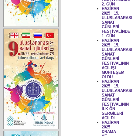
2. GÜN
HAZİRAN
2025 | 15.
ULUSLARARASI
SANAT
GÜNLERİ
FESTİVALİNDE
1. GÜN
HAZİRAN
2025 | 15.
ULUSLARARASI
SANAT
GÜNLERİ
FESTİVALİNİN
AÇILIŞI
MUHTEŞEM
OLDU
HAZİRAN
2025 | 15.
ULUSLARARASI
SANAT
GÜNLERİ
FESTİVALİNİN
İLK ÖN
SERGİLERİ
AÇILDI
HAZİRAN
2025 |
DRAMA