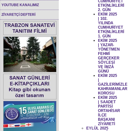
CUMHURİYET
YOUTUBE KANALIMIZ
ETKİNLİKLERİ
2. GÜN
EKİM 2025
ZİYARETÇİ DEFTERİ
| 102.
YILINDA
CUMHURİYET
ETKİNLİKLERİ
1. GÜN
EKİM 2025
| YAZAR-
YÖNETMEN
FEHMİ
GERÇEKER
SÖYLEŞİ
VE İMZA
GÜNÜ
EKİM 2025
|
GAZİLERİMİZLE
KAHRAMANLAR
KOROSU
EKİM 2025
| SAADET
PARTİSİ
ORTAHİSAR
İLÇE
BAŞKANI
ZİYARETİ
EYLÜL 2025