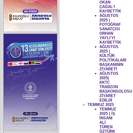
OKAN
ÇAĞAL'I
KAYBETTİK
AĞUSTOS
2025 |
FOTOĞRAF
SANATÇISI
ORHAN
YAYLI'YI
KAYBETTİK
AĞUSTOS
2025 |
KÜLTÜR
POLİTİKALARI
BAŞKANININ
ZİYARETİ
AĞUSTOS
2025|
KKTC
TRABZON
BAŞKONSOLOSU
ZİYARET
EDİLDİ
TEMMUZ 2025
TEMMUZ
2025 | İŞ
İNSANI
ALİ
TÜREN
ÖZTÜRK