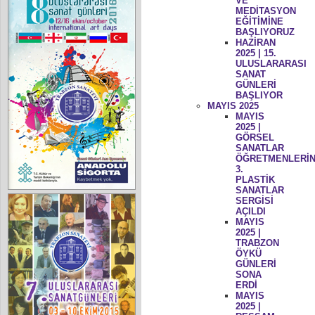
VE
MEDİTASYON
EĞİTİMİNE
BAŞLIYORUZ
HAZİRAN
2025 | 15.
ULUSLARARASI
SANAT
GÜNLERİ
BAŞLIYOR
MAYIS 2025
MAYIS
2025 |
GÖRSEL
SANATLAR
ÖĞRETMENLERİN
3.
PLASTİK
SANATLAR
SERGİSİ
AÇILDI
MAYIS
2025 |
TRABZON
ÖYKÜ
GÜNLERİ
SONA
ERDİ
MAYIS
2025 |