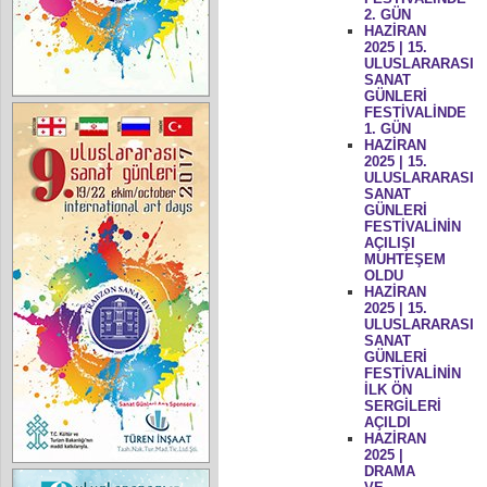
2. GÜN
HAZİRAN
2025 | 15.
ULUSLARARASI
SANAT
GÜNLERİ
FESTİVALİNDE
1. GÜN
HAZİRAN
2025 | 15.
ULUSLARARASI
SANAT
GÜNLERİ
FESTİVALİNİN
AÇILIŞI
MUHTEŞEM
OLDU
HAZİRAN
2025 | 15.
ULUSLARARASI
SANAT
GÜNLERİ
FESTİVALİNİN
İLK ÖN
SERGİLERİ
AÇILDI
HAZİRAN
2025 |
DRAMA