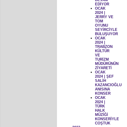
EDİYOR
OCAK
2024 |
JERRY VE
TOM
OYUNU
SEYİRCİYLE
BULUŞUYOR
OCAK
2024 |
TRABZON
KÜLTÜR
VE
TURİZM
MÜDÜRÜNÜN
ZİYARETİ
OCAK
2024 | ŞEF
SALİH
KAZANCIOĞLU
ANISINA
KONSER
OCAK
2024 |
TÜRK
HALK
MÜZİĞİ
KONSERİYLE
COŞTUK