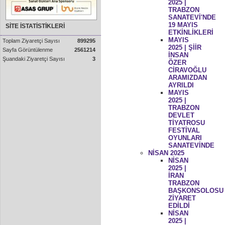
2025 |
TRABZON
SANATEVİ'NDE
19 MAYIS
SİTE İSTATİSTİKLERİ
ETKİNLİKLERİ
MAYIS
Toplam Ziyaretçi Sayısı
899295
2025 | ŞİİR
Sayfa Görüntülenme
2561214
İNSAN
Şuandaki Ziyaretçi Sayısı
3
ÖZER
CİRAVOĞLU
ARAMIZDAN
AYRILDI
MAYIS
2025 |
TRABZON
DEVLET
TİYATROSU
FESTİVAL
OYUNLARI
SANATEVİNDE
NİSAN 2025
NİSAN
2025 |
İRAN
TRABZON
BAŞKONSOLOSU
ZİYARET
EDİLDİ
NİSAN
2025 |