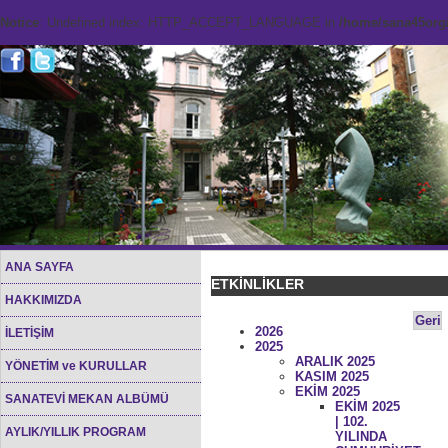
Notice
: Undefined index: HTTP_ACCEPT_LANGUAGE in
/home/sana45org/
ANA SAYFA
ETKİNLİKLER
HAKKIMIZDA
Geri
2026
İLETİŞİM
2025
ARALIK 2025
YÖNETİM ve KURULLAR
KASIM 2025
EKİM 2025
SANATEVİ MEKAN ALBÜMÜ
EKİM 2025
| 102.
AYLIK/YILLIK PROGRAM
YILINDA