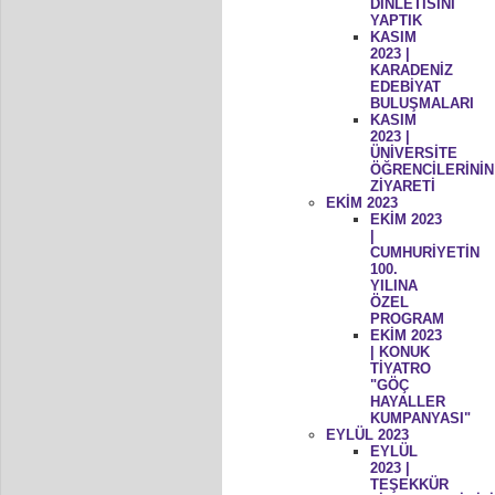
DİNLETİSİNİ
YAPTIK
KASIM
2023 |
KARADENİZ
EDEBİYAT
BULUŞMALARI
KASIM
2023 |
ÜNİVERSİTE
ÖĞRENCİLERİNİN
ZİYARETİ
EKİM 2023
EKİM 2023
|
CUMHURİYETİN
100.
YILINA
ÖZEL
PROGRAM
EKİM 2023
| KONUK
TİYATRO
"GÖÇ
HAYALLER
KUMPANYASI"
EYLÜL 2023
EYLÜL
2023 |
TEŞEKKÜR