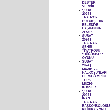
DESTEK
VERDİK
ŞUBAT
2024 |
TRABZON
BÜYÜKŞEHİR
BELEDİYE
BAŞKANINA
ZİYARET
ŞUBAT
2024 |
TRABZON
ŞEHİR
TİYATROSU
"DÜĞÜNBAZ"
OYUNU
ŞUBAT
2024 |
MÜZİK VE
HALKOYUNLARI
DERNEĞİMİZİN
TÜRK
MÜZİĞİ
KONSERİ
ŞUBAT
2024 |
İRAN
TRABZON
BAŞKONSOLOSL
RESEPSİYONU