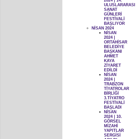
2024 | 14.
ULUSLARARASI
SANAT
GÜNLERİ
FESTİVALİ
BAŞLIYOR
NİSAN 2024
NİSAN
2024 |
ORTAHİSAR
BELEDİYE
BAŞKANI
AHMET
KAYA
ZİYARET
EDİLDİ
NİSAN
2024 |
TRABZON
TİYATROLAR
BİRLİĞİ
3.TİYATRO
FESTİVALİ
BAŞLADI
NİSAN
2024 | 10.
GÖRSEL
MİZAHİ
YAPITLAR
SERGİSİ