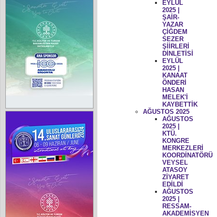
EYLÜL
2025 |
ŞAİR-
YAZAR
ÇİĞDEM
SEZER
ŞİİRLERİ
DİNLETİSİ
EYLÜL
2025 |
KANAAT
ÖNDERİ
HASAN
MELEK'İ
KAYBETTİK
AĞUSTOS 2025
AĞUSTOS
2025 |
KTÜ.
KONGRE
MERKEZLERİ
KOORDİNATÖRÜ
VEYSEL
ATASOY
ZİYARET
EDİLDİ
AĞUSTOS
2025 |
RESSAM-
AKADEMİSYEN