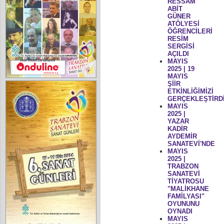
RESSAM
ABİT
GÜNER
ATÖLYESİ
ÖĞRENCİLERİ
RESİM
SERGİSİ
AÇILDI
MAYIS
2025 | 19
MAYIS
ŞİİR
ETKİNLİĞİMİZİ
GERÇEKLEŞTİRD
MAYIS
2025 |
YAZAR
KADİR
AYDEMİR
SANATEVİ'NDE
MAYIS
2025 |
TRABZON
SANATEVİ
TİYATROSU
"MALİKHANE
FAMİLYASI"
OYUNUNU
OYNADI
MAYIS