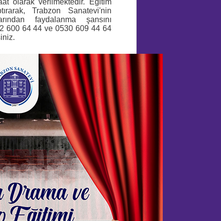
at olarak verilmektedir. Eğitim
ptırarak, Trabzon Sanatevi'nin
arından faydalanma şansını
0462 600 64 44 ve 0530 609 44 64
iniz.