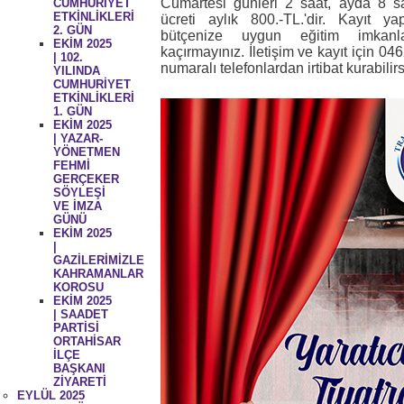
Cumartesi günleri 2 saat, ayda 8 sa
CUMHURİYET
ETKİNLİKLERİ
ücreti aylık 800.-TL.'dir. Kayıt ya
2. GÜN
bütçenize uygun eğitim imkanl
EKİM 2025
kaçırmayınız. İletişim ve kayıt için 
| 102.
numaralı telefonlardan irtibat kurabilirs
YILINDA
CUMHURİYET
ETKİNLİKLERİ
1. GÜN
EKİM 2025
| YAZAR-
YÖNETMEN
FEHMİ
GERÇEKER
SÖYLEŞİ
VE İMZA
GÜNÜ
EKİM 2025
|
GAZİLERİMİZLE
KAHRAMANLAR
KOROSU
EKİM 2025
| SAADET
PARTİSİ
ORTAHİSAR
İLÇE
BAŞKANI
ZİYARETİ
EYLÜL 2025