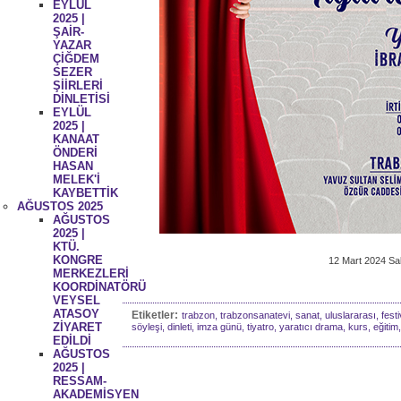
EYLÜL
2025 |
ŞAİR-
YAZAR
ÇİĞDEM
SEZER
ŞİİRLERİ
DİNLETİSİ
EYLÜL
2025 |
KANAAT
ÖNDERİ
HASAN
MELEK'İ
KAYBETTİK
AĞUSTOS 2025
AĞUSTOS
2025 |
KTÜ.
KONGRE
12 Mart 2024 Sal
MERKEZLERİ
KOORDİNATÖRÜ
VEYSEL
ATASOY
Etiketler:
trabzon, trabzonsanatevi, sanat, uluslararası, festiv
ZİYARET
söyleşi, dinleti, imza günü, tiyatro, yaratıcı drama, kurs, eğitim
EDİLDİ
AĞUSTOS
2025 |
RESSAM-
AKADEMİSYEN