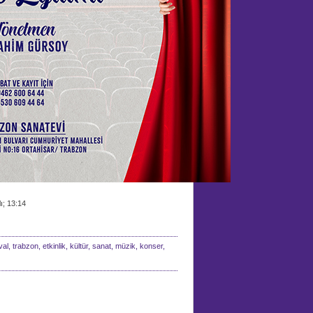
ı; 13:14
al, trabzon, etkinlik, kültür, sanat, müzik, konser,
,