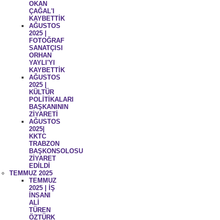
OKAN
ÇAĞAL'I
KAYBETTİK
AĞUSTOS
2025 |
FOTOĞRAF
SANATÇISI
ORHAN
YAYLI'YI
KAYBETTİK
AĞUSTOS
2025 |
KÜLTÜR
POLİTİKALARI
BAŞKANININ
ZİYARETİ
AĞUSTOS
2025|
KKTC
TRABZON
BAŞKONSOLOSU
ZİYARET
EDİLDİ
TEMMUZ 2025
TEMMUZ
2025 | İŞ
İNSANI
ALİ
TÜREN
ÖZTÜRK