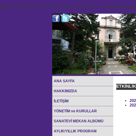
Notice
: Undefined index: HTTP_ACCEPT_LANGUAGE in
/home/sana45org/
ANA SAYFA
ETKİNLİ
HAKKIMIZDA
202
İLETİŞİM
202
YÖNETİM ve KURULLAR
SANATEVİ MEKAN ALBÜMÜ
AYLIK/YILLIK PROGRAM