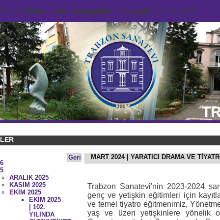
domains/trabzonsanatevi.org/public_html/counter.php
on line
92
TR
KLER
MART 2024 | YARATICI DRAMA VE TİYAT
Geri
6
5
ARALIK 2025
KASIM 2025
Trabzon Sanatevi'nin 2023-2024 sa
EKİM 2025
genç ve yetişkin eğitimleri için kayıt
EKİM 2025
ve temel tiyatro eğitmenimiz, Yönetme
| 102.
yaş ve üzeri yetişkinlere yönelik 
YILINDA