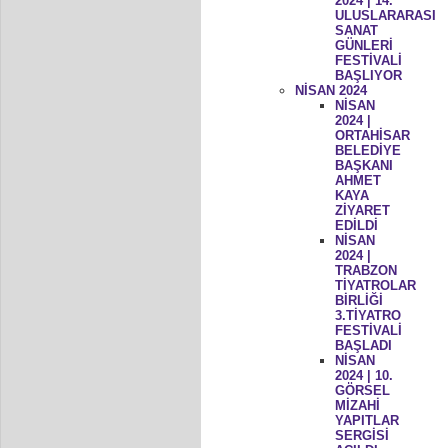
2024 | 14.
ULUSLARARASI
SANAT
GÜNLERİ
FESTİVALİ
BAŞLIYOR
NİSAN 2024
NİSAN
2024 |
ORTAHİSAR
BELEDİYE
BAŞKANI
AHMET
KAYA
ZİYARET
EDİLDİ
NİSAN
2024 |
TRABZON
TİYATROLAR
BİRLİĞİ
3.TİYATRO
FESTİVALİ
BAŞLADI
NİSAN
2024 | 10.
GÖRSEL
MİZAHİ
YAPITLAR
SERGİSİ