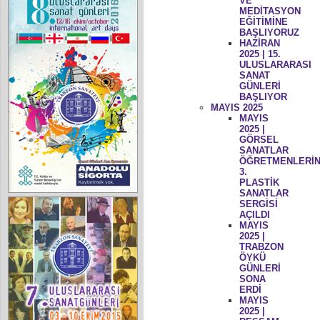
VE
MEDİTASYON
EĞİTİMİNE
BAŞLIYORUZ
HAZİRAN
2025 | 15.
ULUSLARARASI
SANAT
GÜNLERİ
BAŞLIYOR
MAYIS 2025
MAYIS
2025 |
GÖRSEL
SANATLAR
ÖĞRETMENLERİN
3.
PLASTİK
SANATLAR
SERGİSİ
AÇILDI
MAYIS
2025 |
TRABZON
ÖYKÜ
GÜNLERİ
SONA
ERDİ
MAYIS
2025 |