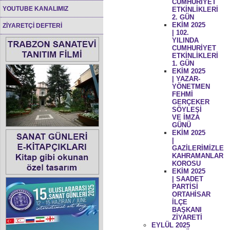
CUMHURİYET
YOUTUBE KANALIMIZ
ETKİNLİKLERİ
2. GÜN
EKİM 2025
ZİYARETÇİ DEFTERİ
| 102.
YILINDA
CUMHURİYET
ETKİNLİKLERİ
1. GÜN
EKİM 2025
| YAZAR-
YÖNETMEN
FEHMİ
GERÇEKER
SÖYLEŞİ
VE İMZA
GÜNÜ
EKİM 2025
|
GAZİLERİMİZLE
KAHRAMANLAR
KOROSU
EKİM 2025
| SAADET
PARTİSİ
ORTAHİSAR
İLÇE
BAŞKANI
ZİYARETİ
EYLÜL 2025