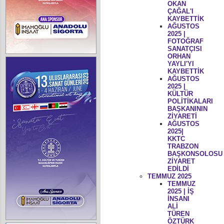
OKAN
ÇAĞAL'I
KAYBETTİK
AĞUSTOS
2025 |
FOTOĞRAF
SANATÇISI
ORHAN
YAYLI'YI
KAYBETTİK
AĞUSTOS
2025 |
KÜLTÜR
POLİTİKALARI
BAŞKANININ
ZİYARETİ
AĞUSTOS
2025|
KKTC
TRABZON
BAŞKONSOLOSU
ZİYARET
EDİLDİ
TEMMUZ 2025
TEMMUZ
2025 | İŞ
İNSANI
ALİ
TÜREN
ÖZTÜRK