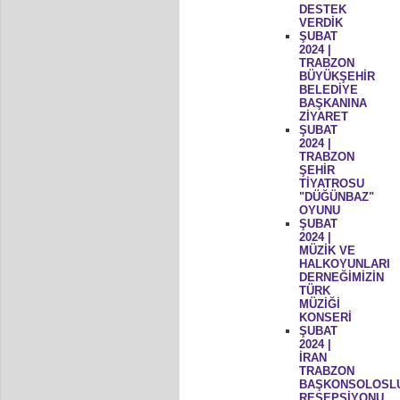
DESTEK
VERDİK
ŞUBAT
2024 |
TRABZON
BÜYÜKŞEHİR
BELEDİYE
BAŞKANINA
ZİYARET
ŞUBAT
2024 |
TRABZON
ŞEHİR
TİYATROSU
"DÜĞÜNBAZ"
OYUNU
ŞUBAT
2024 |
MÜZİK VE
HALKOYUNLARI
DERNEĞİMİZİN
TÜRK
MÜZİĞİ
KONSERİ
ŞUBAT
2024 |
İRAN
TRABZON
BAŞKONSOLOSL
RESEPSİYONU