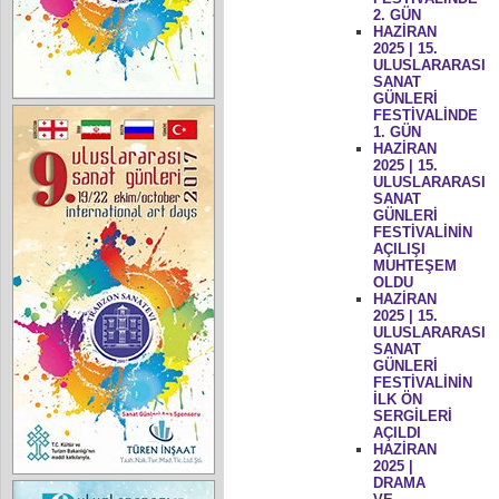
2. GÜN
HAZİRAN
2025 | 15.
ULUSLARARASI
SANAT
GÜNLERİ
FESTİVALİNDE
1. GÜN
HAZİRAN
2025 | 15.
ULUSLARARASI
SANAT
GÜNLERİ
FESTİVALİNİN
AÇILIŞI
MUHTEŞEM
OLDU
HAZİRAN
2025 | 15.
ULUSLARARASI
SANAT
GÜNLERİ
FESTİVALİNİN
İLK ÖN
SERGİLERİ
AÇILDI
HAZİRAN
2025 |
DRAMA