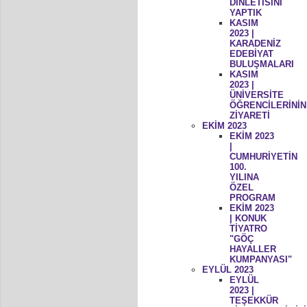
DİNLETİSİNİ
YAPTIK
KASIM
2023 |
KARADENİZ
EDEBİYAT
BULUŞMALARI
KASIM
2023 |
ÜNİVERSİTE
ÖĞRENCİLERİNİN
ZİYARETİ
EKİM 2023
EKİM 2023
|
CUMHURİYETİN
100.
YILINA
ÖZEL
PROGRAM
EKİM 2023
| KONUK
TİYATRO
"GÖÇ
HAYALLER
KUMPANYASI"
EYLÜL 2023
EYLÜL
2023 |
TEŞEKKÜR