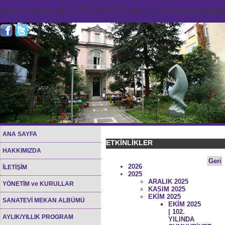
Notice
: Undefined index: HTTP_ACCEPT_LANGUAGE in
/home/sana45org/
ANA SAYFA
ETKİNLİKLER
HAKKIMIZDA
Geri
2026
İLETİŞİM
2025
ARALIK 2025
YÖNETİM ve KURULLAR
KASIM 2025
EKİM 2025
SANATEVİ MEKAN ALBÜMÜ
EKİM 2025
| 102.
AYLIK/YILLIK PROGRAM
YILINDA