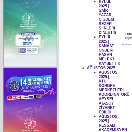
EYLÜL
2025 |
ŞAİR-
YAZAR
ÇİĞDEM
SEZER
ŞİİRLERİ
DİNLETİSİ
Etik
EYLÜL
söyle
2025 |
KANAAT
ÖNDERİ
HASAN
MELEK'İ
KAYBETTİK
AĞUSTOS 2025
AĞUSTOS
2025 |
KTÜ.
KONGRE
MERKEZLERİ
KOORDİNATÖRÜ
VEYSEL
ATASOY
ZİYARET
EDİLDİ
AĞUSTOS
2025 |
RESSAM-
AKADEMİSYEN