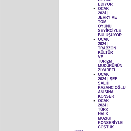
EDİYOR
OCAK
2024 |
JERRY VE
TOM
OYUNU
SEYİRCİYLE
BULUŞUYOR
OCAK
2024 |
TRABZON
KÜLTÜR
VE
TURİZM
MÜDÜRÜNÜN
ZİYARETİ
OCAK
2024 | ŞEF
SALİH
KAZANCIOĞLU
ANISINA
KONSER
OCAK
2024 |
TÜRK
HALK
MÜZİĞİ
KONSERİYLE
COŞTUK