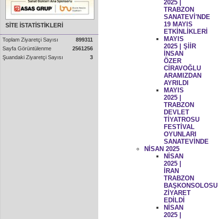
2025 |
TRABZON
SANATEVİ'NDE
19 MAYIS
SİTE İSTATİSTİKLERİ
ETKİNLİKLERİ
MAYIS
Toplam Ziyaretçi Sayısı
899311
2025 | ŞİİR
Sayfa Görüntülenme
2561256
İNSAN
Şuandaki Ziyaretçi Sayısı
3
ÖZER
CİRAVOĞLU
ARAMIZDAN
AYRILDI
MAYIS
2025 |
TRABZON
DEVLET
TİYATROSU
FESTİVAL
OYUNLARI
SANATEVİNDE
NİSAN 2025
NİSAN
2025 |
İRAN
TRABZON
BAŞKONSOLOSU
ZİYARET
EDİLDİ
NİSAN
2025 |