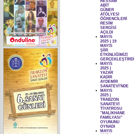
RESSAM
ABİT
GÜNER
ATÖLYESİ
ÖĞRENCİLERİ
RESİM
SERGİSİ
AÇILDI
MAYIS
2025 | 19
MAYIS
ŞİİR
ETKİNLİĞİMİZİ
GERÇEKLEŞTİRD
MAYIS
2025 |
YAZAR
KADİR
AYDEMİR
SANATEVİ'NDE
MAYIS
2025 |
TRABZON
SANATEVİ
TİYATROSU
"MALİKHANE
FAMİLYASI"
OYUNUNU
OYNADI
MAYIS