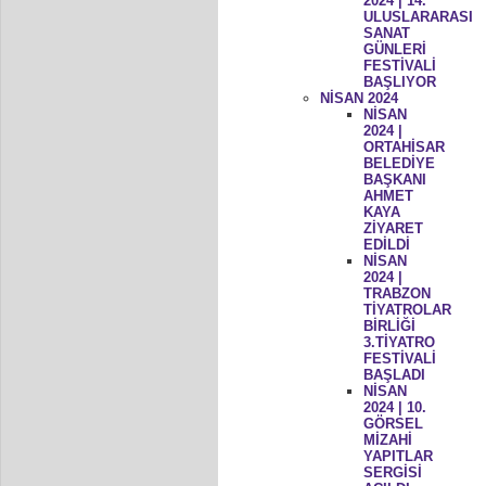
2024 | 14.
ULUSLARARASI
SANAT
GÜNLERİ
FESTİVALİ
BAŞLIYOR
NİSAN 2024
NİSAN
2024 |
ORTAHİSAR
BELEDİYE
BAŞKANI
AHMET
KAYA
ZİYARET
EDİLDİ
NİSAN
2024 |
TRABZON
TİYATROLAR
BİRLİĞİ
3.TİYATRO
FESTİVALİ
BAŞLADI
NİSAN
2024 | 10.
GÖRSEL
MİZAHİ
YAPITLAR
SERGİSİ