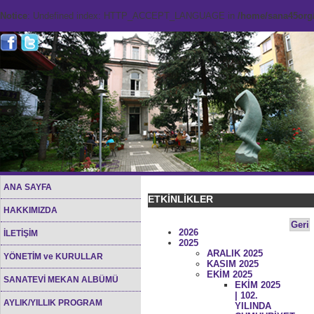
Notice
: Undefined index: HTTP_ACCEPT_LANGUAGE in
/home/sana45org/
ANA SAYFA
ETKİNLİKLER
HAKKIMIZDA
Geri
2026
İLETİŞİM
2025
ARALIK 2025
YÖNETİM ve KURULLAR
KASIM 2025
EKİM 2025
SANATEVİ MEKAN ALBÜMÜ
EKİM 2025
| 102.
AYLIK/YILLIK PROGRAM
YILINDA