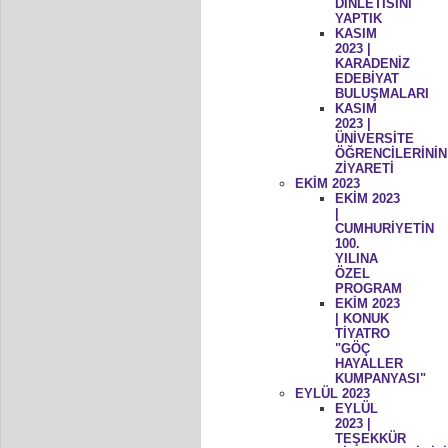
DİNLETİSİNİ
YAPTIK
KASIM
2023 |
KARADENİZ
EDEBİYAT
BULUŞMALARI
KASIM
2023 |
ÜNİVERSİTE
ÖĞRENCİLERİNİN
ZİYARETİ
EKİM 2023
EKİM 2023
|
CUMHURİYETİN
100.
YILINA
ÖZEL
PROGRAM
EKİM 2023
| KONUK
TİYATRO
"GÖÇ
HAYALLER
KUMPANYASI"
EYLÜL 2023
EYLÜL
2023 |
TEŞEKKÜR