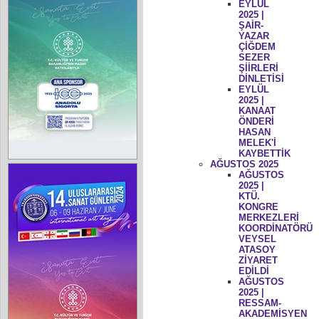
EYLÜL
2025 |
ŞAİR-
YAZAR
ÇİĞDEM
SEZER
ŞİİRLERİ
DİNLETİSİ
EYLÜL
2025 |
KANAAT
ÖNDERİ
HASAN
MELEK'İ
KAYBETTİK
AĞUSTOS 2025
AĞUSTOS
2025 |
KTÜ.
KONGRE
MERKEZLERİ
KOORDİNATÖRÜ
VEYSEL
ATASOY
ZİYARET
EDİLDİ
AĞUSTOS
2025 |
RESSAM-
AKADEMİSYEN