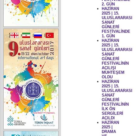
2. GÜN
HAZİRAN
2025 | 15.
ULUSLARARASI
SANAT
GÜNLERİ
FESTİVALİNDE
1. GÜN
HAZİRAN
2025 | 15.
ULUSLARARASI
SANAT
GÜNLERİ
FESTİVALİNİN
AÇILIŞI
MUHTEŞEM
OLDU
HAZİRAN
2025 | 15.
ULUSLARARASI
SANAT
GÜNLERİ
FESTİVALİNİN
İLK ÖN
SERGİLERİ
AÇILDI
HAZİRAN
2025 |
DRAMA