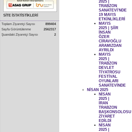
2025 |
TRABZON
SANATEVİ'NDE
19 MAYIS
SİTE İSTATİSTİKLERİ
ETKİNLİKLERİ
MAYIS
Toplam Ziyaretçi Sayısı
899404
2025 | ŞİİR
Sayfa Görüntülenme
2562317
İNSAN
Şuandaki Ziyaretçi Sayısı
2
ÖZER
CİRAVOĞLU
ARAMIZDAN
AYRILDI
MAYIS
2025 |
TRABZON
DEVLET
TİYATROSU
FESTİVAL
OYUNLARI
SANATEVİNDE
NİSAN 2025
NİSAN
2025 |
İRAN
TRABZON
BAŞKONSOLOSU
ZİYARET
EDİLDİ
NİSAN
2025 |