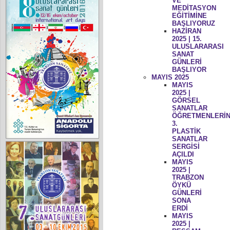
VE
MEDİTASYON
EĞİTİMİNE
BAŞLIYORUZ
HAZİRAN
2025 | 15.
ULUSLARARASI
SANAT
GÜNLERİ
BAŞLIYOR
MAYIS 2025
MAYIS
2025 |
GÖRSEL
SANATLAR
ÖĞRETMENLERİN
3.
PLASTİK
SANATLAR
SERGİSİ
AÇILDI
MAYIS
2025 |
TRABZON
ÖYKÜ
GÜNLERİ
SONA
ERDİ
MAYIS
2025 |