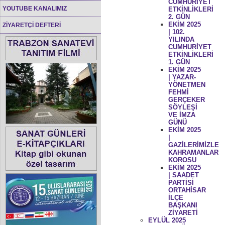
CUMHURİYET
YOUTUBE KANALIMIZ
ETKİNLİKLERİ
2. GÜN
EKİM 2025
ZİYARETÇİ DEFTERİ
| 102.
YILINDA
CUMHURİYET
ETKİNLİKLERİ
1. GÜN
EKİM 2025
| YAZAR-
YÖNETMEN
FEHMİ
GERÇEKER
SÖYLEŞİ
VE İMZA
GÜNÜ
EKİM 2025
|
GAZİLERİMİZLE
KAHRAMANLAR
KOROSU
EKİM 2025
| SAADET
PARTİSİ
ORTAHİSAR
İLÇE
BAŞKANI
ZİYARETİ
EYLÜL 2025