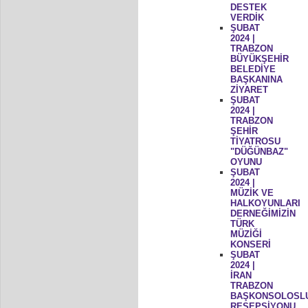
DESTEK
VERDİK
ŞUBAT
2024 |
TRABZON
BÜYÜKŞEHİR
BELEDİYE
BAŞKANINA
ZİYARET
ŞUBAT
2024 |
TRABZON
ŞEHİR
TİYATROSU
"DÜĞÜNBAZ"
OYUNU
ŞUBAT
2024 |
MÜZİK VE
HALKOYUNLARI
DERNEĞİMİZİN
TÜRK
MÜZİĞİ
KONSERİ
ŞUBAT
2024 |
İRAN
TRABZON
BAŞKONSOLOSL
RESEPSİYONU