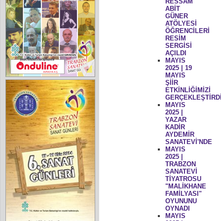
RESSAM
ABİT
GÜNER
ATÖLYESİ
ÖĞRENCİLERİ
RESİM
SERGİSİ
AÇILDI
MAYIS
2025 | 19
MAYIS
ŞİİR
ETKİNLİĞİMİZİ
GERÇEKLEŞTİRD
MAYIS
2025 |
YAZAR
KADİR
AYDEMİR
SANATEVİ'NDE
MAYIS
2025 |
TRABZON
SANATEVİ
TİYATROSU
"MALİKHANE
FAMİLYASI"
OYUNUNU
OYNADI
MAYIS