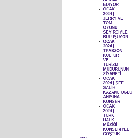
EDİYOR
OCAK
2024 |
JERRY VE
TOM
OYUNU
SEYİRCİYLE
BULUŞUYOR
OCAK
2024 |
TRABZON
KÜLTÜR
VE
TURİZM
MÜDÜRÜNÜN
ZİYARETİ
OCAK
2024 | ŞEF
SALİH
KAZANCIOĞLU
ANISINA
KONSER
OCAK
2024 |
TÜRK
HALK
MÜZİĞİ
KONSERİYLE
COŞTUK