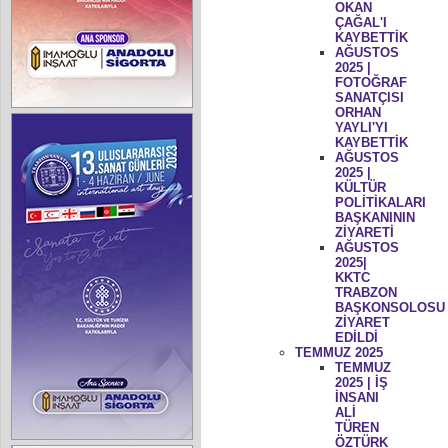
OKAN
ÇAĞAL'I
KAYBETTİK
AĞUSTOS
2025 |
FOTOĞRAF
SANATÇISI
ORHAN
YAYLI'YI
KAYBETTİK
AĞUSTOS
2025 |
KÜLTÜR
POLİTİKALARI
BAŞKANININ
ZİYARETİ
AĞUSTOS
2025|
KKTC
TRABZON
BAŞKONSOLOSU
ZİYARET
EDİLDİ
TEMMUZ 2025
TEMMUZ
2025 | İŞ
İNSANI
ALİ
TÜREN
ÖZTÜRK