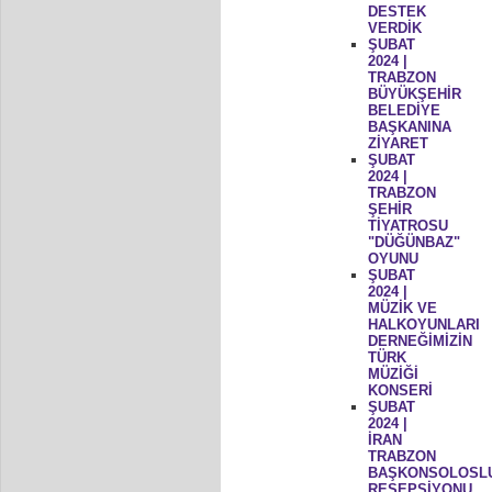
DESTEK
VERDİK
ŞUBAT
2024 |
TRABZON
BÜYÜKŞEHİR
BELEDİYE
BAŞKANINA
ZİYARET
ŞUBAT
2024 |
TRABZON
ŞEHİR
TİYATROSU
"DÜĞÜNBAZ"
OYUNU
ŞUBAT
2024 |
MÜZİK VE
HALKOYUNLARI
DERNEĞİMİZİN
TÜRK
MÜZİĞİ
KONSERİ
ŞUBAT
2024 |
İRAN
TRABZON
BAŞKONSOLOSL
RESEPSİYONU