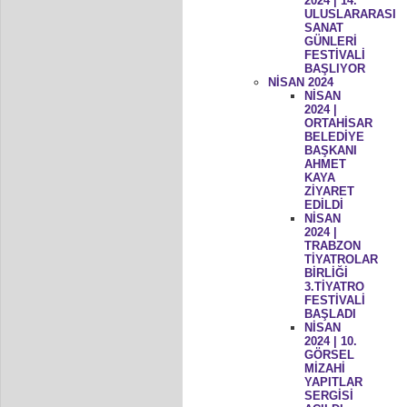
2024 | 14.
ULUSLARARASI
SANAT
GÜNLERİ
FESTİVALİ
BAŞLIYOR
NİSAN 2024
NİSAN
2024 |
ORTAHİSAR
BELEDİYE
BAŞKANI
AHMET
KAYA
ZİYARET
EDİLDİ
NİSAN
2024 |
TRABZON
TİYATROLAR
BİRLİĞİ
3.TİYATRO
FESTİVALİ
BAŞLADI
NİSAN
2024 | 10.
GÖRSEL
MİZAHİ
YAPITLAR
SERGİSİ