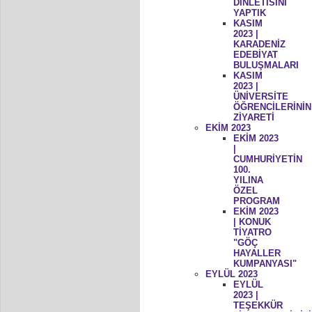
DİNLETİSİNİ
YAPTIK
KASIM
2023 |
KARADENİZ
EDEBİYAT
BULUŞMALARI
KASIM
2023 |
ÜNİVERSİTE
ÖĞRENCİLERİNİN
ZİYARETİ
EKİM 2023
EKİM 2023
|
CUMHURİYETİN
100.
YILINA
ÖZEL
PROGRAM
EKİM 2023
| KONUK
TİYATRO
"GÖÇ
HAYALLER
KUMPANYASI"
EYLÜL 2023
EYLÜL
2023 |
TEŞEKKÜR