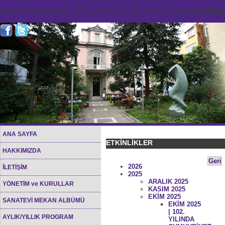
Notice
: Undefined index: HTTP_ACCEPT_LANGUAGE in
/home/sana45org/
ANA SAYFA
ETKİNLİKLER
HAKKIMIZDA
Geri
2026
İLETİŞİM
2025
ARALIK 2025
YÖNETİM ve KURULLAR
KASIM 2025
EKİM 2025
SANATEVİ MEKAN ALBÜMÜ
EKİM 2025
| 102.
AYLIK/YILLIK PROGRAM
YILINDA