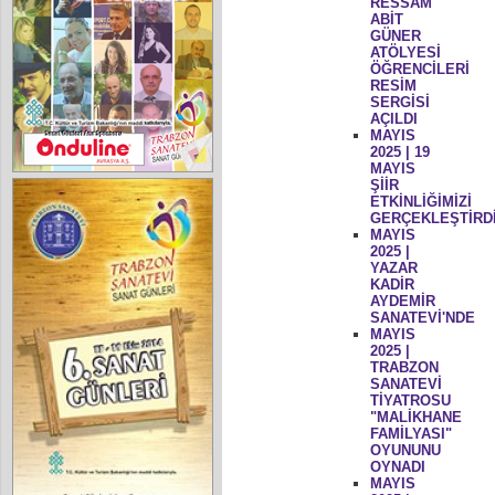
RESSAM
ABİT
GÜNER
ATÖLYESİ
ÖĞRENCİLERİ
RESİM
SERGİSİ
AÇILDI
MAYIS
2025 | 19
MAYIS
ŞİİR
ETKİNLİĞİMİZİ
GERÇEKLEŞTİRD
MAYIS
2025 |
YAZAR
KADİR
AYDEMİR
SANATEVİ'NDE
MAYIS
2025 |
TRABZON
SANATEVİ
TİYATROSU
"MALİKHANE
FAMİLYASI"
OYUNUNU
OYNADI
MAYIS