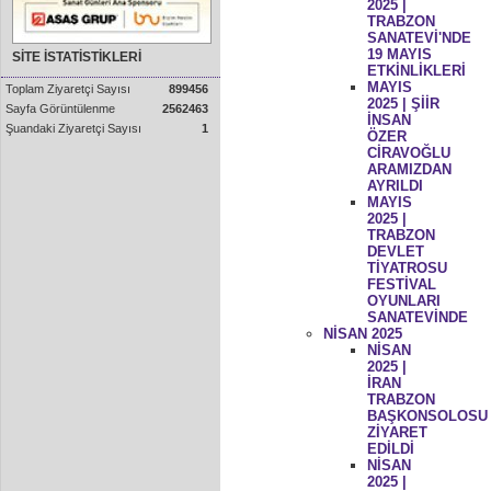
2025 |
TRABZON
SANATEVİ'NDE
19 MAYIS
SİTE İSTATİSTİKLERİ
ETKİNLİKLERİ
MAYIS
Toplam Ziyaretçi Sayısı
899456
2025 | ŞİİR
Sayfa Görüntülenme
2562463
İNSAN
Şuandaki Ziyaretçi Sayısı
1
ÖZER
CİRAVOĞLU
ARAMIZDAN
AYRILDI
MAYIS
2025 |
TRABZON
DEVLET
TİYATROSU
FESTİVAL
OYUNLARI
SANATEVİNDE
NİSAN 2025
NİSAN
2025 |
İRAN
TRABZON
BAŞKONSOLOSU
ZİYARET
EDİLDİ
NİSAN
2025 |