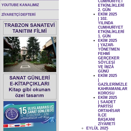
CUMHURİYET
YOUTUBE KANALIMIZ
ETKİNLİKLERİ
2. GÜN
EKİM 2025
ZİYARETÇİ DEFTERİ
| 102.
YILINDA
CUMHURİYET
ETKİNLİKLERİ
1. GÜN
EKİM 2025
| YAZAR-
YÖNETMEN
FEHMİ
GERÇEKER
SÖYLEŞİ
VE İMZA
GÜNÜ
EKİM 2025
|
GAZİLERİMİZLE
KAHRAMANLAR
KOROSU
EKİM 2025
| SAADET
PARTİSİ
ORTAHİSAR
İLÇE
BAŞKANI
ZİYARETİ
EYLÜL 2025