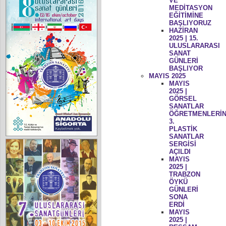
VE
MEDİTASYON
EĞİTİMİNE
BAŞLIYORUZ
HAZİRAN
2025 | 15.
ULUSLARARASI
SANAT
GÜNLERİ
BAŞLIYOR
MAYIS 2025
MAYIS
2025 |
GÖRSEL
SANATLAR
ÖĞRETMENLERİN
3.
PLASTİK
SANATLAR
SERGİSİ
AÇILDI
MAYIS
2025 |
TRABZON
ÖYKÜ
GÜNLERİ
SONA
ERDİ
MAYIS
2025 |