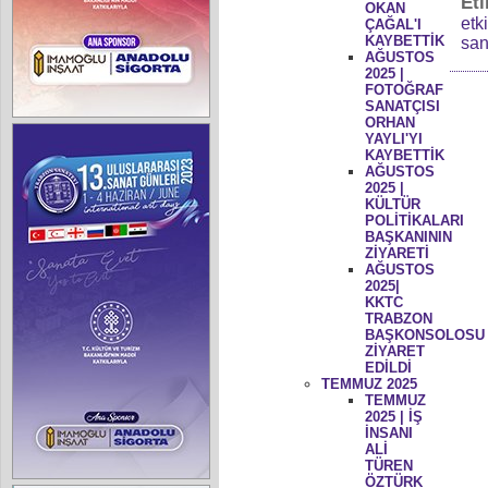
Eti
OKAN
etk
ÇAĞAL'I
KAYBETTİK
san
AĞUSTOS
2025 |
FOTOĞRAF
SANATÇISI
ORHAN
YAYLI'YI
KAYBETTİK
AĞUSTOS
2025 |
KÜLTÜR
POLİTİKALARI
BAŞKANININ
ZİYARETİ
AĞUSTOS
2025|
KKTC
TRABZON
BAŞKONSOLOSU
ZİYARET
EDİLDİ
TEMMUZ 2025
TEMMUZ
2025 | İŞ
İNSANI
ALİ
TÜREN
ÖZTÜRK