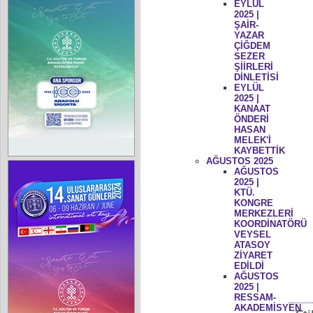
EYLÜL
2025 |
ŞAİR-
YAZAR
ÇİĞDEM
SEZER
ŞİİRLERİ
DİNLETİSİ
EYLÜL
2025 |
KANAAT
ÖNDERİ
HASAN
MELEK'İ
KAYBETTİK
AĞUSTOS 2025
AĞUSTOS
2025 |
KTÜ.
KONGRE
MERKEZLERİ
KOORDİNATÖRÜ
VEYSEL
ATASOY
ZİYARET
EDİLDİ
AĞUSTOS
2025 |
RESSAM-
AKADEMİSYEN