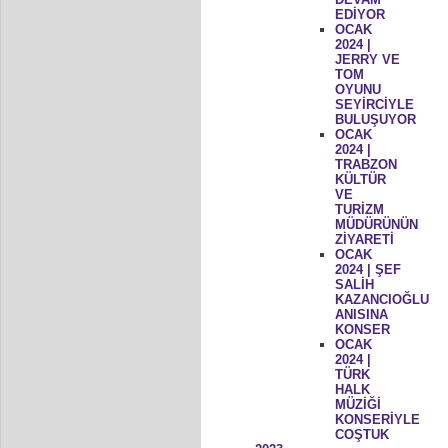
EDİYOR
OCAK
2024 |
JERRY VE
TOM
OYUNU
SEYİRCİYLE
BULUŞUYOR
OCAK
2024 |
TRABZON
KÜLTÜR
VE
TURİZM
MÜDÜRÜNÜN
ZİYARETİ
OCAK
2024 | ŞEF
SALİH
KAZANCIOĞLU
ANISINA
KONSER
OCAK
2024 |
TÜRK
HALK
MÜZİĞİ
KONSERİYLE
COŞTUK