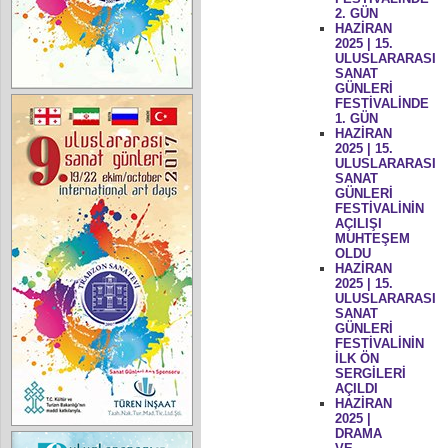
2. GÜN
HAZİRAN
2025 | 15.
ULUSLARARASI
SANAT
GÜNLERİ
FESTİVALİNDE
1. GÜN
HAZİRAN
2025 | 15.
ULUSLARARASI
SANAT
GÜNLERİ
FESTİVALİNİN
AÇILIŞI
MUHTEŞEM
OLDU
HAZİRAN
2025 | 15.
ULUSLARARASI
SANAT
GÜNLERİ
FESTİVALİNİN
İLK ÖN
SERGİLERİ
AÇILDI
HAZİRAN
2025 |
DRAMA