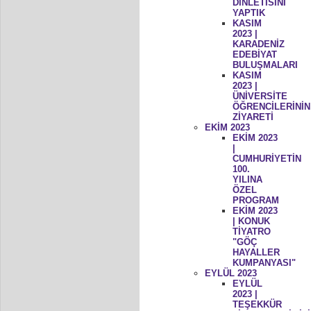
DİNLETİSİNİ
YAPTIK
KASIM
2023 |
KARADENİZ
EDEBİYAT
BULUŞMALARI
KASIM
2023 |
ÜNİVERSİTE
ÖĞRENCİLERİNİN
ZİYARETİ
EKİM 2023
EKİM 2023
|
CUMHURİYETİN
100.
YILINA
ÖZEL
PROGRAM
EKİM 2023
| KONUK
TİYATRO
"GÖÇ
HAYALLER
KUMPANYASI"
EYLÜL 2023
EYLÜL
2023 |
TEŞEKKÜR