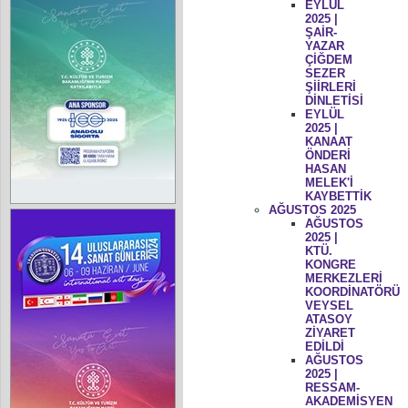
EYLÜL
2025 |
ŞAİR-
YAZAR
ÇİĞDEM
SEZER
ŞİİRLERİ
DİNLETİSİ
EYLÜL
2025 |
KANAAT
ÖNDERİ
HASAN
MELEK'İ
KAYBETTİK
AĞUSTOS 2025
AĞUSTOS
2025 |
KTÜ.
KONGRE
MERKEZLERİ
KOORDİNATÖRÜ
VEYSEL
ATASOY
ZİYARET
EDİLDİ
AĞUSTOS
2025 |
RESSAM-
AKADEMİSYEN