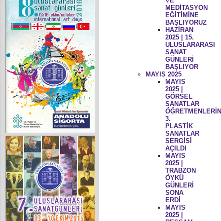
VE
MEDİTASYON
EĞİTİMİNE
BAŞLIYORUZ
HAZİRAN
2025 | 15.
ULUSLARARASI
SANAT
GÜNLERİ
BAŞLIYOR
MAYIS 2025
MAYIS
2025 |
GÖRSEL
SANATLAR
ÖĞRETMENLERİN
3.
PLASTİK
SANATLAR
SERGİSİ
AÇILDI
MAYIS
2025 |
TRABZON
ÖYKÜ
GÜNLERİ
SONA
ERDİ
MAYIS
2025 |