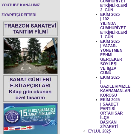
CUMHURİYET
YOUTUBE KANALIMIZ
ETKİNLİKLERİ
2. GÜN
EKİM 2025
ZİYARETÇİ DEFTERİ
| 102.
YILINDA
CUMHURİYET
ETKİNLİKLERİ
1. GÜN
EKİM 2025
| YAZAR-
YÖNETMEN
FEHMİ
GERÇEKER
SÖYLEŞİ
VE İMZA
GÜNÜ
EKİM 2025
|
GAZİLERİMİZLE
KAHRAMANLAR
KOROSU
EKİM 2025
| SAADET
PARTİSİ
ORTAHİSAR
İLÇE
BAŞKANI
ZİYARETİ
EYLÜL 2025