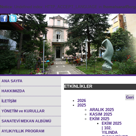
Notice
: Undefined index: HTTP_ACCEPT_LANGUAGE in
/home/sana45org/
ANA SAYFA
ETKİNLİKLER
HAKKIMIZDA
Geri
2026
İLETİŞİM
2025
ARALIK 2025
YÖNETİM ve KURULLAR
KASIM 2025
EKİM 2025
SANATEVİ MEKAN ALBÜMÜ
EKİM 2025
| 102.
AYLIK/YILLIK PROGRAM
YILINDA