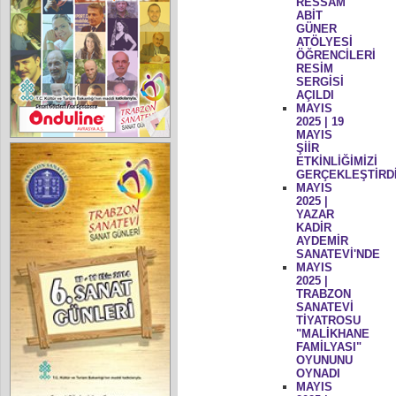
RESSAM
ABİT
GÜNER
ATÖLYESİ
ÖĞRENCİLERİ
RESİM
SERGİSİ
AÇILDI
MAYIS
2025 | 19
MAYIS
ŞİİR
ETKİNLİĞİMİZİ
GERÇEKLEŞTİRD
MAYIS
2025 |
YAZAR
KADİR
AYDEMİR
SANATEVİ'NDE
MAYIS
2025 |
TRABZON
SANATEVİ
TİYATROSU
"MALİKHANE
FAMİLYASI"
OYUNUNU
OYNADI
MAYIS