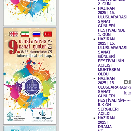
2. GÜN
HAZİRAN
2025 | 15.
ULUSLARARASI
SANAT
GÜNLERİ
FESTİVALİNDE
1. GÜN
HAZİRAN
2025 | 15.
ULUSLARARASI
SANAT
GÜNLERİ
FESTİVALİNİN
AÇILIŞI
MUHTEŞEM
OLDU
HAZİRAN
Eti
2025 | 15.
ULUSLARARASI
etk
SANAT
fot
GÜNLERİ
FESTİVALİNİN
İLK ÖN
SERGİLERİ
AÇILDI
HAZİRAN
2025 |
DRAMA