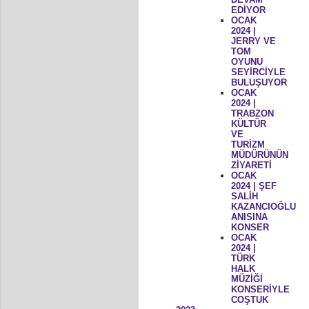
EDİYOR
OCAK
2024 |
JERRY VE
TOM
OYUNU
SEYİRCİYLE
BULUŞUYOR
OCAK
2024 |
TRABZON
KÜLTÜR
VE
TURİZM
MÜDÜRÜNÜN
ZİYARETİ
OCAK
2024 | ŞEF
SALİH
KAZANCIOĞLU
ANISINA
KONSER
OCAK
2024 |
TÜRK
HALK
MÜZİĞİ
KONSERİYLE
COŞTUK