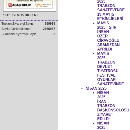
2025 |
TRABZON
SANATEVİ'NDE
19 MAYIS
SİTE İSTATİSTİKLERİ
ETKİNLİKLERİ
MAYIS
Toplam Ziyaretçi Sayısı
899989
2025 | ŞİİR
Sayfa Görüntülenme
2565967
İNSAN
Şuandaki Ziyaretçi Sayısı
2
ÖZER
CİRAVOĞLU
ARAMIZDAN
AYRILDI
MAYIS
2025 |
TRABZON
DEVLET
TİYATROSU
FESTİVAL
OYUNLARI
SANATEVİNDE
NİSAN 2025
NİSAN
2025 |
İRAN
TRABZON
BAŞKONSOLOSU
ZİYARET
EDİLDİ
NİSAN
2025 |