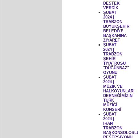
DESTEK
VERDİK
ŞUBAT
2024 |
TRABZON
BÜYÜKŞEHİR
BELEDİYE
BAŞKANINA
ZİYARET
ŞUBAT
2024 |
TRABZON
ŞEHİR
TİYATROSU
"DÜĞÜNBAZ"
OYUNU
ŞUBAT
2024 |
MÜZİK VE
HALKOYUNLARI
DERNEĞİMİZİN
TÜRK
MÜZİĞİ
KONSERİ
ŞUBAT
2024 |
İRAN
TRABZON
BAŞKONSOLOSL
RESEPSİYONU