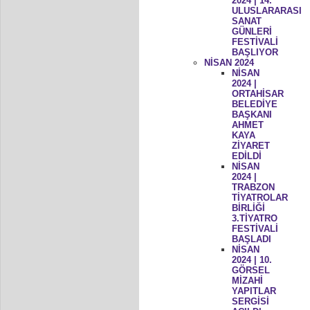
2024 | 14.
ULUSLARARASI
SANAT
GÜNLERİ
FESTİVALİ
BAŞLIYOR
NİSAN 2024
NİSAN
2024 |
ORTAHİSAR
BELEDİYE
BAŞKANI
AHMET
KAYA
ZİYARET
EDİLDİ
NİSAN
2024 |
TRABZON
TİYATROLAR
BİRLİĞİ
3.TİYATRO
FESTİVALİ
BAŞLADI
NİSAN
2024 | 10.
GÖRSEL
MİZAHİ
YAPITLAR
SERGİSİ