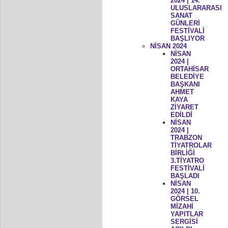
2024 | 14.
ULUSLARARASI
SANAT
GÜNLERİ
FESTİVALİ
BAŞLIYOR
NİSAN 2024
NİSAN
2024 |
ORTAHİSAR
BELEDİYE
BAŞKANI
AHMET
KAYA
ZİYARET
EDİLDİ
NİSAN
2024 |
TRABZON
TİYATROLAR
BİRLİĞİ
3.TİYATRO
FESTİVALİ
BAŞLADI
NİSAN
2024 | 10.
GÖRSEL
MİZAHİ
YAPITLAR
SERGİSİ