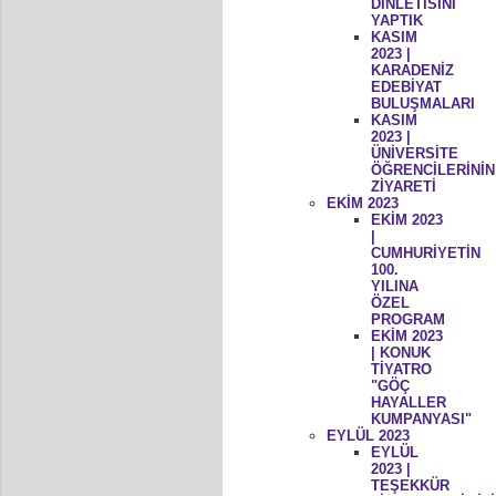
DİNLETİSİNİ
YAPTIK
KASIM
2023 |
KARADENİZ
EDEBİYAT
BULUŞMALARI
KASIM
2023 |
ÜNİVERSİTE
ÖĞRENCİLERİNİN
ZİYARETİ
EKİM 2023
EKİM 2023
|
CUMHURİYETİN
100.
YILINA
ÖZEL
PROGRAM
EKİM 2023
| KONUK
TİYATRO
"GÖÇ
HAYALLER
KUMPANYASI"
EYLÜL 2023
EYLÜL
2023 |
TEŞEKKÜR