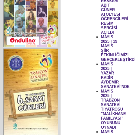
RESSAM
ABİT
GÜNER
ATÖLYESİ
ÖĞRENCİLERİ
RESİM
SERGİSİ
AÇILDI
MAYIS
2025 | 19
MAYIS
ŞİİR
ETKİNLİĞİMİZİ
GERÇEKLEŞTİRD
MAYIS
2025 |
YAZAR
KADİR
AYDEMİR
SANATEVİ'NDE
MAYIS
2025 |
TRABZON
SANATEVİ
TİYATROSU
"MALİKHANE
FAMİLYASI"
OYUNUNU
OYNADI
MAYIS