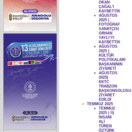
OKAN
ÇAĞAL'I
KAYBETTİK
AĞUSTOS
2025 |
FOTOĞRAF
SANATÇISI
ORHAN
YAYLI'YI
KAYBETTİK
AĞUSTOS
2025 |
KÜLTÜR
POLİTİKALARI
BAŞKANININ
ZİYARETİ
AĞUSTOS
2025|
KKTC
TRABZON
BAŞKONSOLOSU
ZİYARET
EDİLDİ
TEMMUZ 2025
TEMMUZ
2025 | İŞ
İNSANI
ALİ
TÜREN
ÖZTÜRK