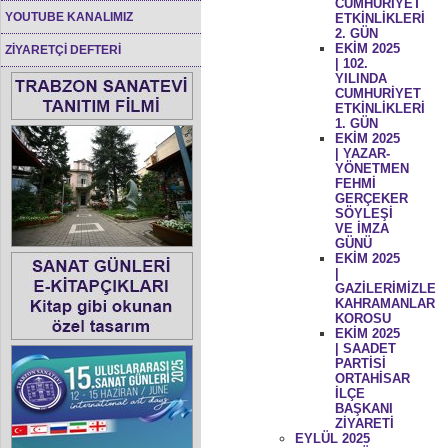
CUMHURİYET
YOUTUBE KANALIMIZ
ETKİNLİKLERİ
2. GÜN
EKİM 2025
ZİYARETÇİ DEFTERİ
| 102.
YILINDA
CUMHURİYET
ETKİNLİKLERİ
1. GÜN
EKİM 2025
| YAZAR-
YÖNETMEN
FEHMİ
GERÇEKER
SÖYLEŞİ
VE İMZA
GÜNÜ
EKİM 2025
|
GAZİLERİMİZLE
KAHRAMANLAR
KOROSU
EKİM 2025
| SAADET
PARTİSİ
ORTAHİSAR
İLÇE
BAŞKANI
ZİYARETİ
EYLÜL 2025