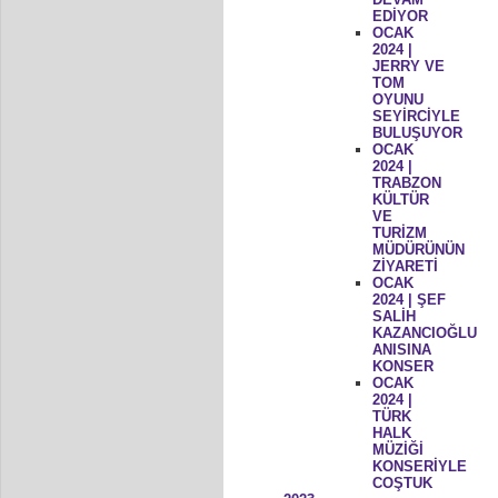
EDİYOR
OCAK
2024 |
JERRY VE
TOM
OYUNU
SEYİRCİYLE
BULUŞUYOR
OCAK
2024 |
TRABZON
KÜLTÜR
VE
TURİZM
MÜDÜRÜNÜN
ZİYARETİ
OCAK
2024 | ŞEF
SALİH
KAZANCIOĞLU
ANISINA
KONSER
OCAK
2024 |
TÜRK
HALK
MÜZİĞİ
KONSERİYLE
COŞTUK