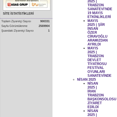
2025 |
TRABZON
SANATEVİ'NDE
19 MAYIS
SİTE İSTATİSTİKLERİ
ETKİNLİKLERİ
MAYIS
Toplam Ziyaretçi Sayısı
900331
2025 | ŞİİR
Sayfa Görüntülenme
2569904
İNSAN
Şuandaki Ziyaretçi Sayısı
1
ÖZER
CİRAVOĞLU
ARAMIZDAN
AYRILDI
MAYIS
2025 |
TRABZON
DEVLET
TİYATROSU
FESTİVAL
OYUNLARI
SANATEVİNDE
NİSAN 2025
NİSAN
2025 |
İRAN
TRABZON
BAŞKONSOLOSU
ZİYARET
EDİLDİ
NİSAN
2025 |