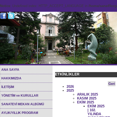
Notice
: Undefined index: HTTP_ACCEPT_LANGUAGE in
/home/sana45org/
ANA SAYFA
ETKİNLİKLER
HAKKIMIZDA
Geri
2026
İLETİŞİM
2025
ARALIK 2025
YÖNETİM ve KURULLAR
KASIM 2025
EKİM 2025
SANATEVİ MEKAN ALBÜMÜ
EKİM 2025
| 102.
AYLIK/YILLIK PROGRAM
YILINDA