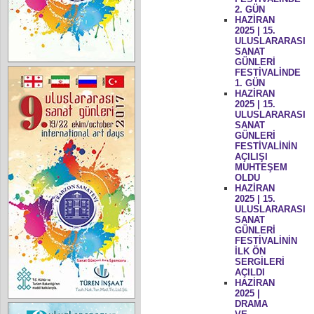
2. GÜN
HAZİRAN
2025 | 15.
ULUSLARARASI
SANAT
GÜNLERİ
FESTİVALİNDE
1. GÜN
HAZİRAN
2025 | 15.
ULUSLARARASI
SANAT
GÜNLERİ
FESTİVALİNİN
AÇILIŞI
MUHTEŞEM
OLDU
HAZİRAN
2025 | 15.
ULUSLARARASI
SANAT
GÜNLERİ
FESTİVALİNİN
İLK ÖN
SERGİLERİ
AÇILDI
HAZİRAN
2025 |
DRAMA