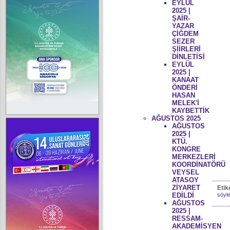
EYLÜL
2025 |
ŞAİR-
YAZAR
ÇİĞDEM
SEZER
ŞİİRLERİ
DİNLETİSİ
EYLÜL
2025 |
KANAAT
ÖNDERİ
HASAN
MELEK'İ
KAYBETTİK
AĞUSTOS 2025
AĞUSTOS
2025 |
KTÜ.
KONGRE
MERKEZLERİ
KOORDİNATÖRÜ
VEYSEL
ATASOY
ZİYARET
Etik
EDİLDİ
söyle
AĞUSTOS
2025 |
RESSAM-
AKADEMİSYEN