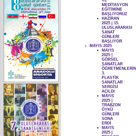
VE
MEDİTASYON
EĞİTİMİNE
BAŞLIYORUZ
HAZİRAN
2025 | 15.
ULUSLARARASI
SANAT
GÜNLERİ
BAŞLIYOR
MAYIS 2025
MAYIS
2025 |
GÖRSEL
SANATLAR
ÖĞRETMENLERİN
3.
PLASTİK
SANATLAR
SERGİSİ
AÇILDI
MAYIS
2025 |
TRABZON
ÖYKÜ
GÜNLERİ
SONA
ERDİ
MAYIS
2025 |